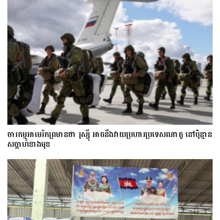
ចារកម្ម​អាមេរិក​ព្រមាន​ថា​ រុស្ស៊ី​ អាចនឹងវាយប្រហារប្រទេស​​ណា​តូ ​នៅ​ប៉ុន្មាន​
សប្តាហ៍​​ខាង​មុខ​​