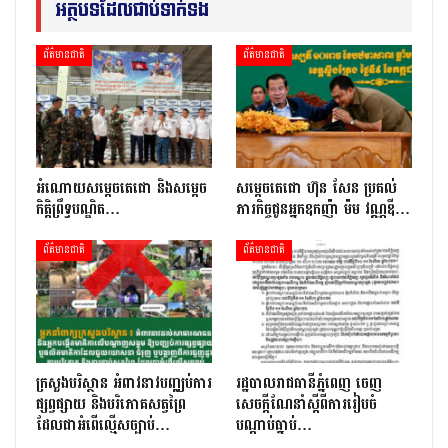
អត្ថបទដែលជាប់ទាក់ទង
ព័ត៌មានជាតិ
ព័ត៌មានជាតិ
អំណោយសម្តេចតេជោ និងសម្តេច
សម្តេចតេជោ ហ៊ុន សែន ប្រគល់
កិត្តិព្រឹទ្ធបណ្ឌិត…
ភារកិច្ចជូនអ្នកឧកញ៉ា ម៉ម វណ្ណឌី…
ព័ត៌មានជាតិ
ព័ត៌មានជាតិ
ក្រសួងបរិស្ថាន អំពាវនាវបញ្ឈប់ការ
រដ្ឋបាលរាជធានីភ្នំពេញ ចេញ
ផ្សព្វផ្សាយ និងបរិភោគសត្វព្រៃ
សេចក្ដីណែនាំស្ដីពីការរៀបចំ
ដែលជាអំពើល្មើសច្បាប់…
បណ្ដាប់ធ្នាប់…