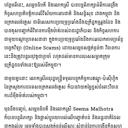
បន្ថែមពីនេះ, សម្តេចធិបតី និងលោកស្រី បានបន្តពិភាក្សាអំពីការពង្រឹង
កិច្ចសហប្រតិបត្តិការលើវិស័យការពារជាតិ និងសន្តិសុខ រវាងកម្ពុជា និង
ចក្រភពអង់គ្លេស ជាពិសេសការប្រយុទ្ធប្រឆាំងនឹងឧក្រិដ្ឋកម្មឆ្លងដែន និង
បានគូសបញ្ជាក់ពីវិធានការម៉ឺងម៉ាត់របស់រាជរដ្ឋាភិបាល និងកិច្ចសហការ
ជាមួយបណ្តាប្រទេសនានា ក្នុងការប្រយុទ្ធប្រឆាំងនឹងការឆបោកតាមប្រព័ន្ធ
បច្ចេកវិទ្យា (Online Scams) ដោយសម្តេចសង្កត់ធ្ងន់ថា វិធានការ
នេះនឹងត្រូវបន្តអនុវត្តជាប្រចាំ រហូតដល់មានការបោសសម្អាតក្រុម
ឧក្រិដ្ឋជនទាំងនេះឱ្យអស់ពីកម្ពុជា។
ជាមួយគ្នានោះ លោកស្រីអនុរដ្ឋមន្ត្រីទទួលបន្ទុកកិច្ចការឥណ្ឌូ-ប៉ាស៊ីហ្វិក
នៃក្រសួងការបរទេសចក្រភពអង់គ្លេស ក៏បានវាយតម្លៃខ្ពស់ចំពោះវិធាន
ការដ៏ម៉ឺងម៉ាត់របស់កម្ពុជា។
មុននឹងបញ្ចប់, សម្តេចធិបតី និងលោកស្រី Seema Malhotra
ក៏បានបន្តពិភាក្សា និងផ្លាស់ប្ដូរយោបល់លើបញ្ហាតំបន់ និងអន្តរជាតិដែល
ជាកង្វល់រួម ព្រមទាំងបានសង្កត់ធ្ងន់លើសារៈសំខាន់នៃការបង្កើនកិច្ចសហ