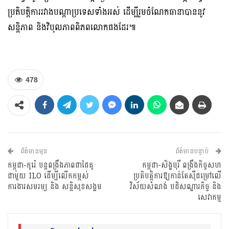
ប្រតិបត្តិការរវាងបណ្តាប្រទេសទាំងអស់ ដើម្បីរួមចំណែកធានាបាននូវ
សន្តិភាព និងវិបុលភាពពិភពលោកផងដែរ៕
478
ព័ត៌មានមុន
ព័ត៌មានបន្ទាប់
កម្ពុជា-កូរ៉េ បន្តពង្រឹងភាពជាដៃគូ
កម្ពុជា-សិង្ហបុរី ពង្រឹងកិច្ចសហ
ជាមួយ ILO ដើម្បីលើកកម្ពស់
ប្រតិបត្តិការឱ្យកាន់តែស៊ីជម្រៅលើ
ការងារសមរម្យ និង សន្តិសុខសង្គម
វិស័យសំណង់ បដិសណ្ឋារកិច្ច និង
សេវាកម្ម