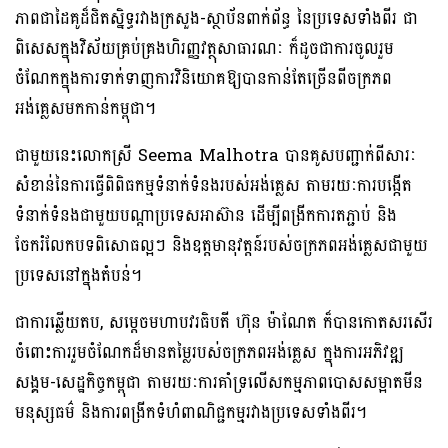
ភាពជាដៃគូដ៏ជិតស្និទ្ធរវាងក្រសួង-ស្ថាប័ន​ពាក់ព័ន្ធ​ នៃប្រទេសទាំងពីរ ជា
ពិសេសក្នុងវិស័យគ្រប់គ្រងហិរញ្ញវត្ថុសាធារណៈ ក៏ដូចជាការចូលរួម
ចំណែកក្នុងការទាក់ទាញការវិនិយោគឱ្យបានកាន់តែច្រើនពីចក្រភព
អង់គ្លេសមកកាន់កម្ពុជា។​
ជាមួយនេះលោកស្រី Seema Malhotra បានគូសបញ្ជាក់ពីសារៈ
សំខាន់នៃការធ្វើពិពិធកម្មទំនាក់ទំនងរបស់​អង់គ្លេស​ តាមរយៈការបង្កើត
ទំនាក់ទំនងជាមួយបណ្តាប្រទេសអាស៊ាន ដើម្បីពង្រីកការតភ្ជាប់ និង
ចែករំលែកបទពិសោធល្អៗ និងឧត្តមានុវត្តន៍របស់ចក្រភពអង់គ្លេសជាមួយ
ប្រទេស​នៅក្នុងតំបន់។
ជាការឆ្លើយតប, សម្តេចមហាបវរធិបតី ហ៊ុន ម៉ាណែត ក៏បានកោតសរសើរ
ចំពោះការរួមចំណែកដ៏មានតម្លៃរបស់ចក្រភពអង់គ្លេស ក្នុងការអភិវឌ្ឍ
សង្គម-សេដ្ឋកិច្ចកម្ពុជា តាមរយៈការគាំទ្រលើសកម្មភាពបោសសម្អាតមីន
មនុស្សធម៌ និងការពង្រីកទំហំពាណិជ្ជកម្មរវាងប្រទេសទាំងពីរ។