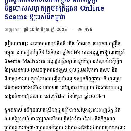
ចិត្តបោសសម្អាតក្រុមឧក្រិដ្ឋជន Online
Scams ឱ្យអស់ពីកម្ពុជា
ចេញផ្សាយ
ថ្ងៃទី 10 ខែ មិថុនា ឆ្នាំ 2026
478
(វៀតណាម)៖
សម្តេចមហាបវរធិបតី ហ៊ុន ម៉ាណែត នាយករដ្ឋមន្ត្រីនៃ
កម្ពុជា នារសៀលថ្ងៃទី៩ ខែមិថុនា ឆ្នាំ២០២៦ បានអនុញ្ញាតឱ្យលោកស្រី
Seema Malhotra អនុរដ្ឋមន្ត្រីទទួលបន្ទុកកិច្ចការឥណ្ឌូ-ប៉ាស៊ីហ្វិក
នៃក្រសួងការបរទេសចក្រភពអង់គ្លេស ចូលជួបសម្ដែងការគួសម និង
ពិភាក្សាការងារ ក្នុងឱកាសអញ្ជើញបំពេញទស្សនកិច្ចផ្លូវការ និងចូលរួម
វេទិកាអនាគតអាស៊ាន លើកទី៣ នៅរដ្ឋធានីហាណូយ នៃសាធារណរដ្ឋ
សង្គមនិយមវៀតណាម នៅថ្ងៃទី៨-៩ ខែមិថុនា ឆ្នាំ២០២៦។
ក្នុងឱកាសនៃជំនួបលោកស្រីអនុរដ្ឋមន្ត្រីបានសម្ដែងនូវការពេញចិត្ត និង
វាយតម្លៃខ្ពស់ចំពោះវឌ្ឍនភាពរីកចម្រើននៃទំនាក់ទំនង និងកិច្ចសហ
ប្រតិបត្តិការកម្ពុជា-ចក្រភពអង់គ្លេស និងបានសម្ដែងនូវការពេញចិត្តចំពោះ