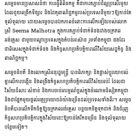
សម្ដេចមានប្រសាសន៍ថា ការធ្វើពិពិធកម្ម គឺជាការតភ្ជាប់ដ៏ល្អប្រសើរមួយ
ដែលជួយពង្រីកទីផ្សារ និងដៃគូពាណិជ្ជកម្មរបស់ប្រទេសនីមួយៗឱ្យកាន់តែ
ទូលំទូលាយ ដោយសម្តេចបានឯកភាពចំពោះការលើកឡើងរបស់លោក
ស្រី Seema Malhotra ក្នុងការតភ្ជាប់ទំនាក់ទំនងរវាងចក្រភព
អង់គ្លេស ជាមួយបណ្ដាប្រទេសក្នុងតំបន់អាស៊ាន រួមទាំងកម្ពុជា ផងដែរ
ជាពិសេសក្នុងទំនាក់ទំនង និងកិច្ចសហប្រតិបត្តិការលើវិស័យសេដ្ឋកិច្ច និង
ពាណិជ្ជកម្ម។
សម្ដេចធិបតី និងលោកស្រីអនុរដ្ឋមន្ត្រី បានពិភាក្សា និងផ្លាស់ប្តូរយោបល់
គ្នាលើការបង្កើន និងពង្រឹងកិច្ចសហប្រតិបត្តិការលើវិស័យអប់រំ ដែលជា
វិស័យដ៏សារៈសំខាន់​ និង​ការ​ចាប់​អារម្មណ៍​ខ្ពស់ក្នុងចំណោមនិស្សិតកម្ពុជា
និងជាផ្នែកមួយផ្ដល់អត្ថប្រយោជន៍យ៉ាងច្រើនដល់ប្រទេសទាំងពីរ។ សម្តេច
ធិបតីបានលើកទឹកចិត្តឱ្យចក្រភពអង់គ្លេស បន្តយកចិត្តទុកដាក់ និងជំរុញ
កិច្ចសហប្រតិបត្តិការក្នុងវិស័យនេះឱ្យកាន់តែរីកចម្រើន និងទូលំទូលាយ
បន្ថែមទៀត។