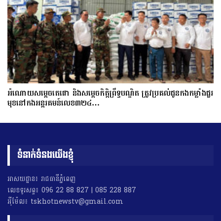
អំណោយសម្តេចតេជោ និងសម្តេចកិត្តិព្រឹទ្ធបណ្ឌិត ត្រូវប្រគល់ជូនកងកម្លាំងជួរ
មុខនៅកងអន្តរគមន៍លេខ៣២៤…
ទំនាក់ទំនងយើងខ្ញុំ
អាសយដ្ឋាន៖ រាជធានីភ្នំពេញ
លេខទូរសព្ទ៖ 096 22 88 827 | 085 228 887
អុីម៉ែល៖ tskhotnewstv@gmail.com