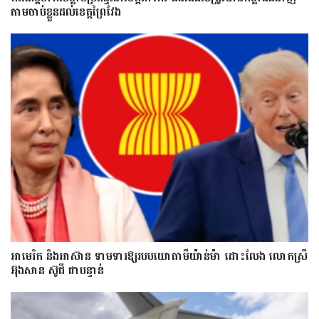
តាមចាប់ខ្លួនដល់ខេត្តព្រៃវែង
អាមេរិក និងអាស៊ាន ទាមទារឱ្យ​របបយោធាមីយ៉ាន់ម៉ា​ ដោះ​លែង​ លោកស្រី
អ៊ុងសាន ស៊ូជី ជា​បន្ទាន់