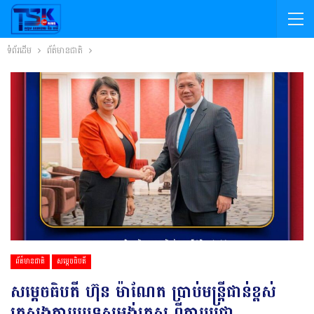
ទំព័រដើម
ព័ត៌មានជាតិ
ព័ត៌មានជាតិ
សម្តេចធិបតី
សម្តេចធិបតី ហ៊ុន ម៉ាណែត ប្រាប់មន្ត្រីជាន់ខ្ពស់
ក្រសួងការបរទេសអង់គ្លេស ពីការប្តេជ្ញា