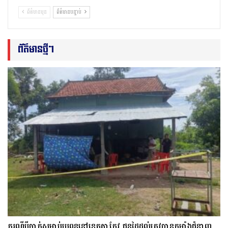
ព័ត៌មានមុន
ព័ត៌មានបន្ទាប់
ព័ត៌មានថ្មីៗ
ករណីប្ដីចាក់សម្លាប់ប្រពន្ធនៅខេត្តតាកែវ ជនដៃដល់ត្រូវបានកម្លាំងជំនាញ