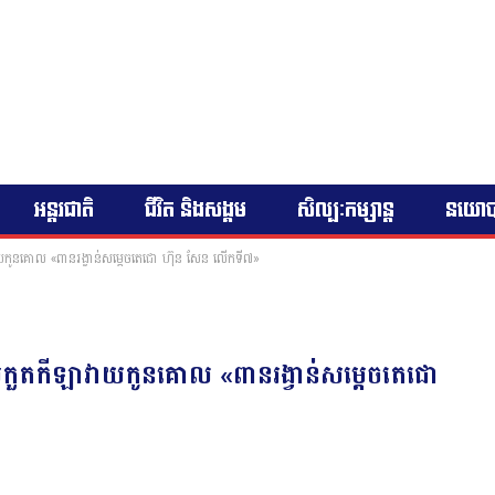
អន្តរជាតិ
ជីវិត និងសង្គម
សិល្បៈកម្សាន្ត
នយោ
យកូនគោល «ពានរង្វាន់សម្តេចតេជោ ហ៊ុន សែន លើកទី៧»
រកួតកីឡាវាយកូនគោល «ពានរង្វាន់សម្តេចតេជោ