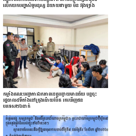
លើកយកបញ្ហាសិទ្ធមនុស្ស និយាយជាមួយ មីន អ៊ុងឡាំង
កម្លាំងគណ:បញ្ជាការឯកភាពខេត្តបន្ទាយមានជ័យ បន្តចុះ
រដ្ឋបាល៥ទីតាំងនៅក្រុងប៉ោយប៉ែត រកឃើញជន
បរទេស២៦នាក់