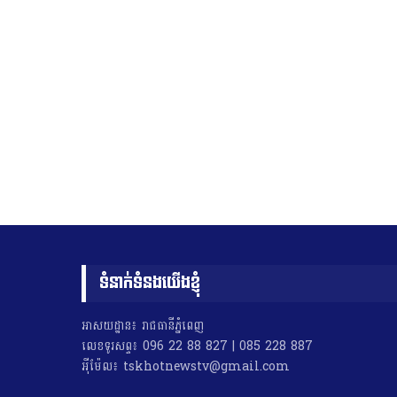
ទំនាក់ទំនងយើងខ្ញុំ
អាសយដ្ឋាន៖ រាជធានីភ្នំពេញ
លេខទូរសព្ទ៖ 096 22 88 827 | 085 228 887
អុីម៉ែល៖ tskhotnewstv@gmail.com