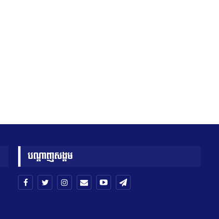
បណ្តាញសង្គម