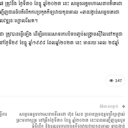
ត្រូវនឹង ថ្ងៃទី៣០ ខែធ្នូ ឆ្នាំ២០២៣ នេះ សម្តេចអគ្គមហាសេនាបតីតេជោ
បានអញ្ជើញជាអធិបតីបើកការប្រកួតកីឡាវាយកូនគោល «ពានរង្វាន់សម្តេចតេជោ
ោលវឌ្ឍនៈហ្គោលរីសត។
ត្រូវបានធ្វើឡើង ដើម្បីអបអរសាទរការបិទបញ្ចប់សង្គ្រាមស៊ីវិលនៅកម្ពុជា
្ងៃទី២៩ ខែធ្នូ ឆ្នាំ១៩៩៨ ដែលឆ្នាំ២០២៣ នេះ មានរយៈពេល ២៥ឆ្នាំ
147
ព័ត៌មានបន្ទាប់
វើការ
សម្តេចអគ្គមហាសេនាបតីតេជោ ហ៊ុន សែន ប្រធានក្រុមឧត្តមប្រឹក្សាផ្ទាល់
ព្រះមហាក្សត្រ នៅព្រឹកថ្ងៃទី៣០ ខែធ្នូ ឆ្នាំ២០២៣ នេះបានអញ្ជើញចូលរួម
ពិធីបើក និងចូលរួមការប្រកួតកីឡាវាយវាយកូនគោល ពានរង្វាន់