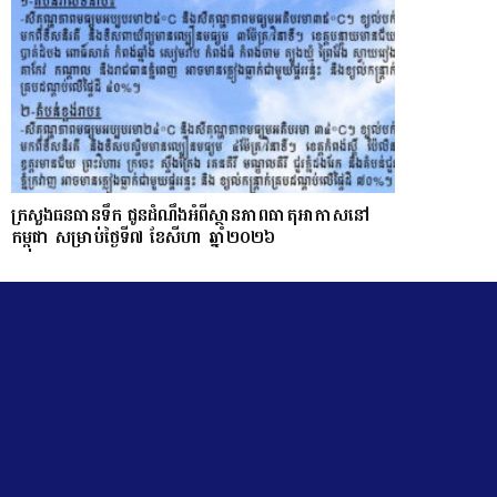
ក្រសួងធនធានទឹក ជូនដំណឹងអំពីស្ថានភាពធាតុអាកាសនៅ
កម្ពុជា សម្រាប់ថ្ងៃទី៧ ខែសីហា ឆ្នាំ២០២៦