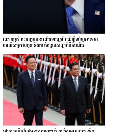
លោក​ត្រាំ ចុះហត្ថលេខាលើបទបញ្ជាពីរ ដើម្បីទប់ស្កាត់ទេស​
ចរណ៍សម្រាលកូន និងកាត់បន្ថយសញ្ជាតិពីកំណើត
អង្គការលើកលែងទោសអន្តរជាតិ ដាក់សម្ពាធឲ្យអានុទីន