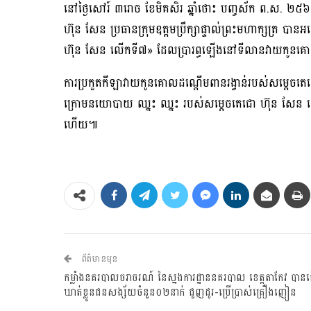
នៅថ្ងៃសៅរ៍ ៣រោច ខែមិគសិរ ឆ្នាំថោះ បញ្ចស័ក ព.ស. ២៥៦៧ 
ហ៊ុន សែន ប្រធានក្រុមឧត្តមប្រឹក្សាផ្ទាល់ព្រះមហាក្សត្រ 
ហ៊ុន សែន លើកទី៧» ដែលប្រារព្ធឡើងនៅទីលានវាយកូនគ
ការប្រកួតកីឡាវាយកូនគោលដណ្តើមពានរង្វាន់របស់សម្តេចតេជោ 
ក្រោមនយោបាយ ឈ្នះ ឈ្នះ របស់សម្តេចតេជោ ហ៊ុន សែន នៅថ
ហើយ៕
ព័ត៌មានមុន
កម្លាំងនគរបាលចរាចរណ៍ នៃស្នងការដ្ឋាននគរបាល ខេត្តតាកែវ បានធ្
ឃាត់ខ្លួនជនសង្ស័យចំនួន០២នាក់ ជួញដូរ-ប្រើប្រាស់គ្រឿងញៀន