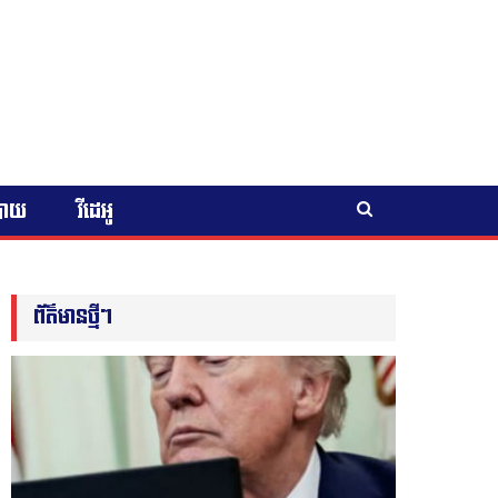
បាយ
វីដេអូ
ព័ត៌មានថ្មីៗ