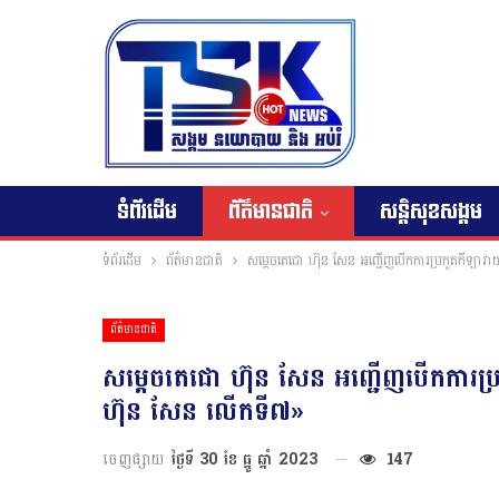
ទំព័រដើម
ព័ត៌មានជាតិ
សន្តិសុខសង្គម
ទំព័រដើម
ព័ត៌មានជាតិ
សម្តេចតេជោ ហ៊ុន សែន អញ្ជើញបើកការប្រកួតកីឡាវា
ព័ត៌មានជាតិ
សម្តេចតេជោ ហ៊ុន សែន អញ្ជើញបើកការប្
ហ៊ុន សែន លើកទី៧»
ចេញផ្សាយ
ថ្ងៃទី 30 ខែ ធ្នូ ឆ្នាំ 2023
147