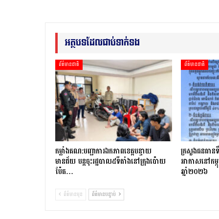
អត្ថបទដែលជាប់ទាក់ទង
ព័ត៌មានជាតិ
ព័ត៌មានជាតិ
កម្លាំងគណ:បញ្ជាការឯកភាពខេត្តបន្ទាយ
ក្រសួងធនធានទឹ
មានជ័យ បន្តចុះរដ្ឋបាល៥ទីតាំងនៅក្រុងប៉ោយ
អាកាសនៅកម្ពុ
ប៉ែត…
ឆ្នាំ២០២៦
ព័ត៌មានមុន
ព័ត៌មានបន្ទាប់