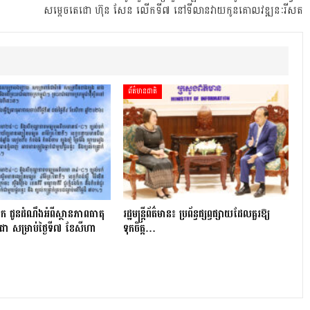
សម្ដេចតេជោ ហ៊ុន សែន លើកទី៧ នៅទីលានវាយកូនគោលវឌ្ឍនៈរីសត
ព័ត៌មានជាតិ
ក ជូនដំណឹងអំពីស្ថានភាពធាតុ
រដ្ឋមន្ត្រីព័ត៌មាន៖ ប្រព័ន្ធផ្សព្វផ្សាយដែលគួរឱ្យ
ជា សម្រាប់ថ្ងៃទី៧ ខែសីហា
ទុកចិត្ត…