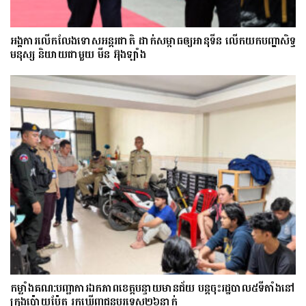
អង្គការលើកលែងទោសអន្តរជាតិ ដាក់សម្ពាធឲ្យអានុទីន លើកយកបញ្ហាសិទ្ធ
មនុស្ស និយាយជាមួយ មីន អ៊ុងឡាំង
កម្លាំងគណ:បញ្ជាការឯកភាពខេត្តបន្ទាយមានជ័យ បន្តចុះរដ្ឋបាល៥ទីតាំងនៅ
ក្រុងប៉ោយប៉ែត រកឃើញជនបរទេស២៦នាក់