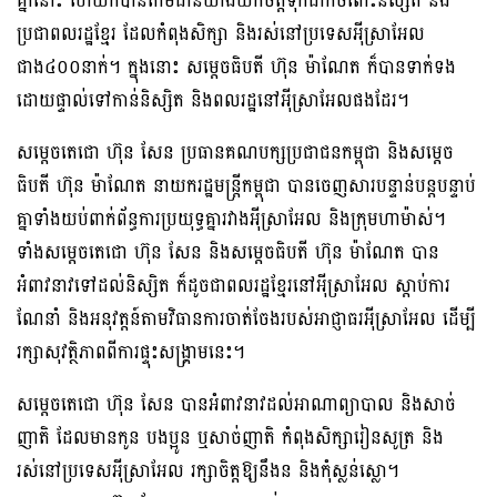
គ្នានោះ ហើយក៏បានតាមដានយ៉ាងយកចិត្តទុកដាក់ចំពោះនិស្សិត និង
ប្រជាពលរដ្ឋខ្មែរ ដែលកំពុងសិក្សា និងរស់នៅប្រទេសអ៉ីស្រាអែល
ជាង៤០០នាក់។ ក្នុងនោះ សម្តេចធិបតី ហ៊ុន ម៉ាណែត ក៏បានទាក់ទង
ដោយផ្ទាល់ទៅកាន់និស្សិត និងពលរដ្ឋនៅអ៉ីស្រាអែលផងដែរ។
សម្តេចតេជោ ហ៊ុន សែន ប្រធានគណបក្សប្រជាជនកម្ពុជា និងសម្តេច
ធិបតី ហ៊ុន ម៉ាណែត នាយករដ្ឋមន្ត្រីកម្ពុជា បានចេញសារបន្ទាន់បន្តបន្ទាប់
គ្នាទាំងយប់ពាក់ព័ន្ធការប្រយុទ្ធគ្នារវាងអ៉ីស្រាអែល និងក្រុមហាម៉ាស់។
ទាំងសម្តេចតេជោ ហ៊ុន សែន និងសម្តេចធិបតី ហ៊ុន ម៉ាណែត បាន
អំពាវនាវទៅដល់និស្សិត ក៏ដូចជាពលរដ្ឋខ្មែរនៅអ៉ីស្រាអែល ស្តាប់ការ
ណែនាំ និងអនុវត្តន៍តាមវិធានការចាត់ចែងរបស់អាជ្ញាធរអ៉ីស្រាអែល ដើម្បី
រក្សាសុវត្ថិភាពពីការផ្ទុះសង្គ្រាមនេះ។
សម្តេចតេជោ ហ៊ុន សែន បានអំពាវនាវដល់អាណាព្យាបាល និងសាច់
ញាតិ ដែលមានកូន បងប្អូន ឬសាច់ញាតិ កំពុងសិក្សារៀនសូត្រ និង
រស់នៅប្រទេសអ៉ីស្រាអែល រក្សាចិត្តឱ្យនឹងន និងកុំស្លន់ស្លោ។