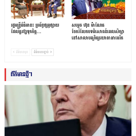
រដ្ឋមន្ត្រីព័ត៌មាន៖ ប្រព័ន្ធផ្សព្វផ្សាយ
សម្តេច ហ៊ុន ម៉ាណែត
ដែលគួរឱ្យទុកចិត្ត…
ចែករំលែកបទពិសោធន៍ពេលសិក្សា
នៅសាលាបណ្ឌិត្យ​យោ​ធា​អាមេរិក
ព័ត៌មានមុន
ព័ត៌មានបន្ទាប់
ព័ត៌មានថ្មីៗ