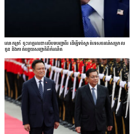
លោក​ត្រាំ ចុះហត្ថលេខាលើបទបញ្ជាពីរ ដើម្បីទប់ស្កាត់ទេស​ចរណ៍សម្រាល
កូន និងកាត់បន្ថយសញ្ជាតិពីកំណើត