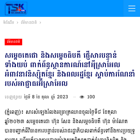
ទំព័រដើម
ព័ត៌មានជាតិ
ព័ត៌មានជាតិ
សម្តេចតេជោ និងសម្តេចធិបតី ផ្ញើសារបន្ទាន់
ទាំងយប់ ពាក់ព័ន្ធស្ថានការណ៍នៅអ៉ីស្រាអែល
អំពាវនាវនិស្សិតខ្មែរ និងពលរដ្ឋខ្មែរ ស្តាប់ការណែនាំ
របស់អាជ្ញាធរអ៊ីស្រាអែល
ចេញផ្សាយ
ថ្ងៃទី 8 ខែ តុលា ឆ្នាំ 2023
100
(ភ្នំពេញ)៖ សារសំឡេងរំលងអធ្រាត្រឈានចូលថ្ងៃទី៨ ខែតុលា
ឆ្នាំ២០២៣ សម្តេចតេជោ ហ៊ុន សែន និងសម្តេចធិបតី ហ៊ុន ម៉ាណែត
បានបញ្ជាក់ពីវិធានការបន្ទាន់របស់រាជរដ្ឋាភិបាលពាក់ព័ន្ធទៅនឹងការប្រយុទ្ធ