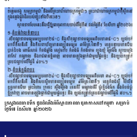
ក្រសួងធនធានទឹក ជូនដំណឹងអំពីស្ថានភាពធាតុអាកាសនៅកម្ពុជា សម្រាប់
ថ្ងៃទី៧ ខែសីហា ឆ្នាំ២០២៦