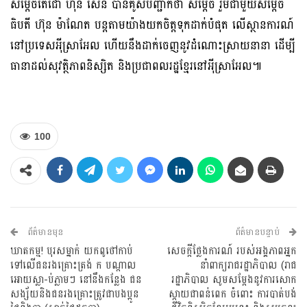
សម្តេចតេជោ ហ៊ុន សែន បានគូសបញ្ជាក់ថា សម្តេច រួមជាមួយសម្តេច
ធិបតី ហ៊ុន ម៉ាណែត បន្តតាមយ៉ាងយកចិត្តទុកដាក់បំផុត លើស្ថានការណ៍
នៅប្រទេសអ៉ីស្រាអែល ហើយនឹងដាក់ចេញនូវដំណោះស្រាយនានា ដើម្បី
ធានាដល់សុវត្ថិភាពនិស្សិត និងប្រជាពលរដ្ឋខ្មែរនៅអ៉ីស្រាអែល៕
100
ព័ត៌មានមុន
ព័ត៌មានបន្ទាប់
ឃាតកម្ម! បុរសម្នាក់ យកពូថៅកាប់
សេចក្តីថ្លែងការណ៍ របស់អង្គភាពអ្នក
ទៅលើជនរងគ្រោះត្រង់ ក បណ្តាល
នាំពាក្យរាជរដ្ឋាភិបាល (រាជ
អោយស្លា-ប់ភ្លាមៗ នៅនឹងកន្លែង ជន
រដ្ឋាភិបាល សូមសម្តែងនូវការសោក
សង្ស័យនិងជនរងគ្រោះត្រូវជាបងប្អូន
ស្តាយជាពន់ពេក ចំពោះ ការបាត់បង់