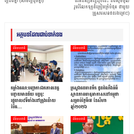
ថ្លៃនិងគ្នា (សាច់ថ្លៃដូចគ្នា)
ជីវិតនិស្សិតខ្មែររូបនេះ និងសូមចូល
រួមរំលែកទុក្ខដ៏ក្រៀមក្រំបំផុត ជាមួយ
គ្រួសារសពជនរងគ្រោះ)
អត្ថបទដែលជាប់ទាក់ទង
ព័ត៌មានជាតិ
ព័ត៌មានជាតិ
កម្លាំងគណ:បញ្ជាការឯកភាពខេត្ត
ក្រសួងធនធានទឹក ជូនដំណឹងអំពី
បន្ទាយមានជ័យ បន្តចុះ
ស្ថានភាពធាតុអាកាសនៅកម្ពុជា
រដ្ឋបាល៥ទីតាំងនៅក្រុងប៉ោយ
សម្រាប់ថ្ងៃទី៧ ខែសីហា
ប៉ែត…
ឆ្នាំ២០២៦
ព័ត៌មានជាតិ
ព័ត៌មានជាតិ