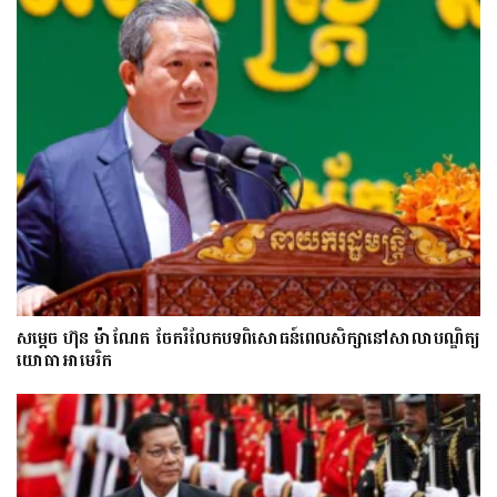
សម្តេច ហ៊ុន ម៉ាណែត ចែករំលែកបទពិសោធន៍ពេលសិក្សានៅសាលាបណ្ឌិត្យ​
យោ​ធា​អាមេរិក