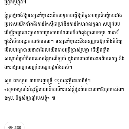
ហ្រ្វង់កូហ្វូនី។
ខ្ញុំប្រាថ្នាចង់ឱ្យទស្សនកិច្ចនេះបើកលទ្ធភាពធ្វើឱ្យកិច្ចសហប្រតិបត្តិការរវាង
ប្រទេសយើងទាំងពីរកាន់តែស៊ីជម្រៅនិងកាន់តែមានលក្ខណៈសម្បូរបែប
ដើម្បីរួមគ្នាដោះស្រាយបញ្ហាសកលដែលយើងកំពុងប្រឈមមុខ ជាអាទិ៍
ក្នុងវិស័យអន្តរកាលថាមពល។ ទស្សនកិច្ចនេះនឹងអនុញ្ញាតឱ្យយើងពិនិត្យ
មើលមធ្យោបាយនានាដែលយើងអាចប្រើប្រាស់រួមគ្នា ដើម្បីពង្រឹង
សណ្តាប់ធ្នាប់ពិភពលោកផ្អែកលើច្បាប់ ក្នុងគោលដៅធានាអធិបតេយ្យ និង
ឯករាជ្យពេញលេញនៃបណ្តារដ្ឋទាំងអស់។
សូម ឯកឧត្តម នាយករដ្ឋមន្ត្រី ទទួលនូវក្តីគោរពពីខ្ញុំ។
«សូមមេត្តាពាំនាំនូវក្តីគោរពនឹករលឹករបស់ខ្ញុំជូនចំពោះលោកឪពុករបស់ឯក
ឧត្តម, មិត្តសំឡាញ់របស់ខ្ញុំ» ៕
230