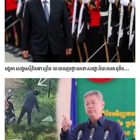
អង្គការសង្គមស៊ីវិលជាច្រើន បានចេញថ្កោលទោសរដ្ឋាភិបាលអានុទីន…