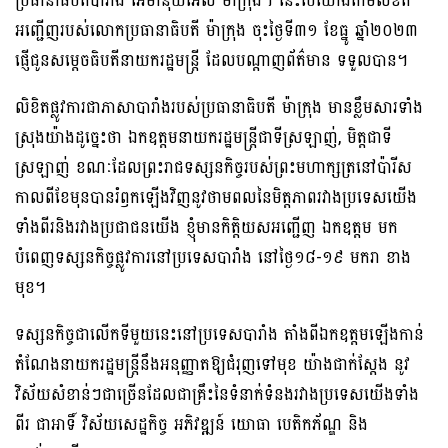
ប្រធានាធិបតីបារាំង អេម៉ានុយអែល ម៉ាក្រុង។ នេះបើយោងតាមលិខិត
អញ្ជើញរបស់លោកប្រធានាធិបតី ម៉ាក្រុង ចុះថ្ងៃទី៣១ ខែធ្នូ ឆ្នាំ២០២៣
ផ្ញើជូនសម្តេចធិបតីនាយករដ្ឋមន្ត្រី ដែលបណ្តាញព័ត៌មាន ទទួលបាន។
លិខិតផ្លូវការជាភាសាបារាំងរបស់ប្រធានាធិបតី ម៉ាក្រុង មានខ្លឹមសារទាំង
ស្រុងយ៉ាងដូច្នេះថា ឯកឧត្តមនាយករដ្ឋមន្ត្រីជាទីស្រឡាញ់, មិត្តជាទី
ស្រឡាញ់ ខណៈដែលព្រះរាជទស្សនកិច្ចរបស់ព្រះមហាក្សត្រនៅប៉ារីស
កាលពីខែមុនបានរំឭកឡើងវិញនូវថាមពលនៃមិត្តភាពរវាងប្រទេសយើង
ទាំងពីរនិងរវាងប្រជាជនយើង ខ្ញុំមានកិត្តិយសអញ្ជើញ ឯកឧត្តម មក
បំពេញទស្សនកិច្ចផ្លូវការនៅប្រទេសបារាំង នៅថ្ងៃ១៨-១៩ មករា ខាង
មុខ។
ទស្សនកិច្ចជាលើកទីមួយនេះនៅប្រទេសបារាំង តាំងពីឯកឧត្តមឡើងកាន់
តំណែងនាយករដ្ឋមន្ត្រីនឹងអនុញ្ញាតឱ្យជំរុញទៅមុខ យ៉ាងជាក់ស្តែង នូវ
វិស័យសំខាន់ៗជាច្រើនដែលជាគ្រឹះនៃទំនាក់ទំនងរវាងប្រទេសយើងទាំង
ពីរ ជាអាទិ៍ វិស័យសេដ្ឋកិច្ច អភិវឌ្ឍន៍ យោធា បេតិកភ័ណ្ឌ និង