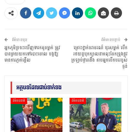
ព័ត៌មានមុន
ព័ត៌មានបន្ទាប់
អ្នកភូមិប្រទះឃើញទារកតូចម្នាក់ ត្រូវ
គ្រោះថ្នាក់ចរាចរណ៍ បុរសម្នាក់ បើក
បានម្តាយយកទៅបោះចោល បង្កឱ្យ
រថយន្តបុកក្បាលនាគពុះចែកទ្រូងផ្លូវ
មានការភ្ញាក់ផ្អើល
ក្រឡាប់ផ្ងារជើង គាបអ្នកបើកបររបួស
ធ្ងន់
អត្ថបទដែលជាប់ទាក់ទង
ព័ត៌មានជាតិ
ព័ត៌មានជាតិ