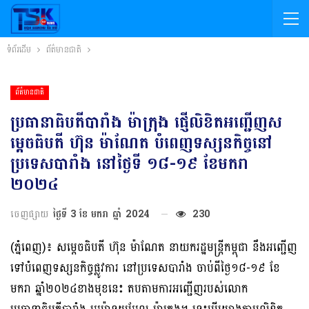
ទំព័រដើម
ព័ត៌មានជាតិ
ព័ត៌មានជាតិ
ប្រធានាធិបតីបារាំង ម៉ាក្រុង ផ្ញើលិខិតអញ្ជើញស
ម្តេចធិបតី ហ៊ុន ម៉ាណែត បំពេញទស្សនកិច្ចនៅ
ប្រទេសបារាំង នៅថ្ងៃទី ១៨-១៩ ខែមករា
២០២៤
ចេញផ្សាយ
ថ្ងៃទី 3 ខែ មករា ឆ្នាំ 2024
230
(ភ្នំពេញ)៖ សម្តេចធិបតី ហ៊ុន ម៉ាណែត នាយករដ្ឋមន្ត្រីកម្ពុជា នឹងអញ្ជើញ
ទៅបំពេញទស្សនកិច្ចផ្លូវការ នៅប្រទេសបារាំង ចាប់ពីថ្ងៃ១៨-១៩ ខែ
មករា ឆ្នាំ២០២៤ខាងមុខនេះ តបតាមការអញ្ជើញរបស់លោក