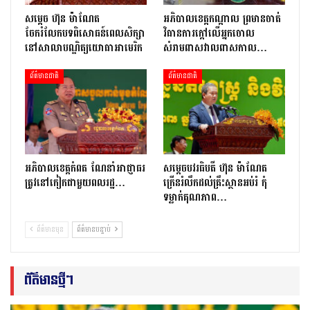
សម្តេច ហ៊ុន ម៉ាណែត
អភិបាលខេត្តកណ្ដាល ព្រមានចាត់
ចែករំលែកបទពិសោធន៍ពេលសិក្សា
វិធានការក្ដៅលើអ្នកចោល
នៅសាលាបណ្ឌិត្យ​យោ​ធា​អាមេរិក
សំរាមពាសវាលពាសកាល…
ព័ត៌មានជាតិ
ព័ត៌មានជាតិ
អភិបាលខេត្តកំពត ណែនាំអាជ្ញាធរ
សម្តេចបវរធិបតី ហ៊ុន ម៉ាណែត
ត្រូវនៅកៀកជាមួយពលរដ្ឋ…
ក្រើនរំលឹកដល់គ្រឹះស្ថានអប់រំ កុំ
ទម្លាក់គុណភាព…
ព័ត៌មានមុន
ព័ត៌មានបន្ទាប់
ព័ត៌មានថ្មីៗ