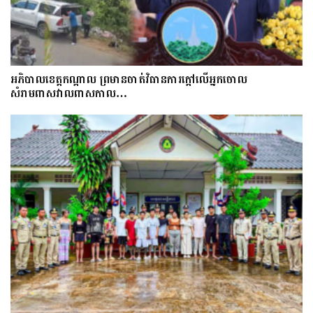
អភិបាលខេត្តកណ្ដាល ព្រមានចាត់វិធានការក្ដៅលើអ្នកចោល
សំរាមពាសវាលពាសកាល…