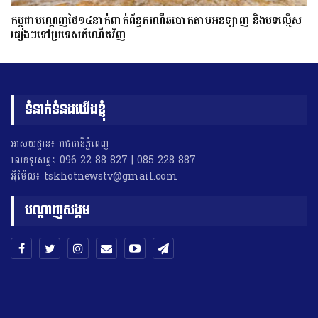
កម្ពុជាបណ្ដេញថៃ១៤នាក់ពាក់ព័ន្ធករណីឆបោកតាមអនឡាញ និងបទល្មើស
ផ្សេងៗទៅប្រទេសកំណើតវិញ
ទំនាក់ទំនងយើងខ្ញុំ
អាសយដ្ឋាន៖ រាជធានីភ្នំពេញ
លេខទូរសព្ទ៖ 096 22 88 827 | 085 228 887
អុីម៉ែល៖ tskhotnewstv@gmail.com
បណ្តាញសង្គម