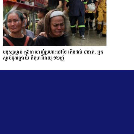
មនុស្សស្លាប់ ក្នុងការបាញ់ប្រហារនៅថៃ កើនដល់ ៩នាក់, អ្នក
ស្លាប់ចុងក្រោយ គឺកុមារីអាយុ ១២ឆ្នាំ