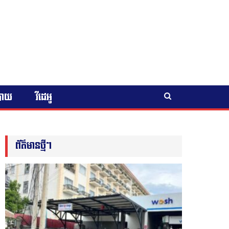
បាយ
វីដេអូ
ព័ត៌មានថ្មីៗ