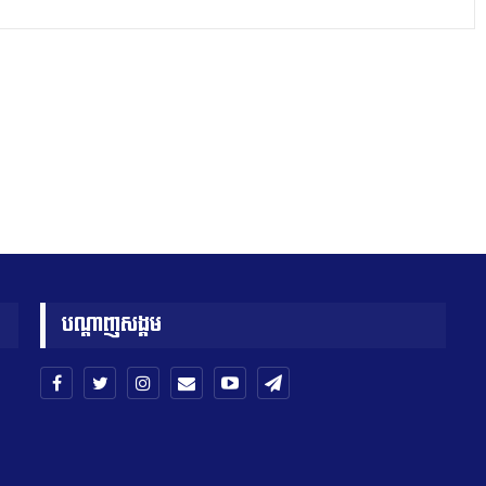
បណ្តាញសង្គម