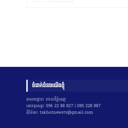
ទំនាក់ទំនងយើងខ្ញុំ
អាសយដ្ឋាន៖ រាជធានីភ្នំពេញ
លេខទូរសព្ទ៖ 096 22 88 827 | 085 228 887
អុីម៉ែល៖ tskhotnewstv@gmail.com