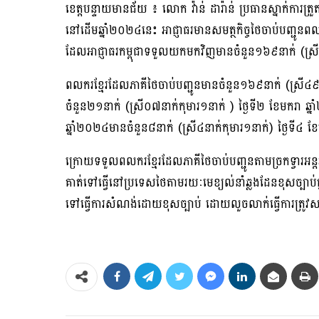
ខេត្តបន្ទាយមានជ័យ ៖ លោក វ៉ាន់ ដារ៉ាន់ ប្រធានស្នាក់ការត្រួ
នៅដើមឆ្នាំ២០២៤នេះ អាជ្ញាធរមានសមត្ថកិច្ចថៃចាប់បញ្ជូនពលក
ដែលអាជ្ញាធរកម្ពុជាទទួលយកមកវិញមានចំនួន១៦៩នាក់ (ស្រ
ពលករខ្មែរដែលភាគីថៃចាប់បញ្ជូនមានចំនួន១៦៩នាក់ (ស្រី៤៩ន
ចំនួន២១នាក់ (ស្រី០៧នាក់កុមារ១នាក់ ) ថ្ងៃទី២ ខែមករា ឆ្
ឆ្នាំ២០២៤មានចំនួន៨នាក់ (ស្រី៤នាក់កុមារ១នាក់) ថ្ងៃទី៤
ក្រោយទទួលពលករខ្មែរដែលភាគីថៃចាប់បញ្ជូនតាមច្រកទ្វារអន្តរ
គាត់ទៅធ្វើនៅប្រទេសថៃតាមរយៈមេខ្យល់នាំឆ្លងដែនខុសច្បាប់
ទៅធ្វើការសំណង់ដោយខុសច្បាប់ ដោយលួចលាក់ធ្វើការត្រូវសមត