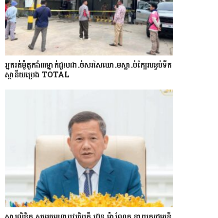
អ្នក​រត់​ម៉ូតូកង់៣​​ម្នាក់​ដួល​ដា.ច់​សរសៃឈា.ម​ស្លា.ប់​ក្បែរ​បន្ទប់ទឹក​
ស្ថានីយ​ប្រេង ​TOTAL
សារលិខិត សម្តេចមហាបវរធិបតី ហ៊ុន ម៉ាណែត នាយករដ្ឋមន្ត្រី