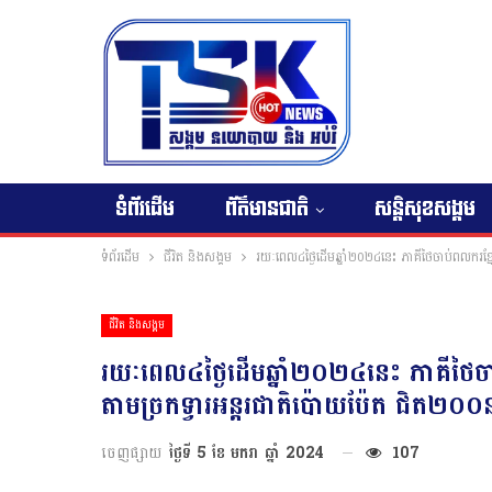
ទំព័រដើម
ព័ត៌មានជាតិ
សន្តិសុខសង្គម
ទំព័រដើម
ជីវិត និងសង្គម
រយៈពេល៤ថ្ងៃដើមឆ្នាំ២០២៤នេះ ភាគីថៃចាប់ពលករខ្មែរ
ជីវិត និងសង្គម
រយៈពេល៤ថ្ងៃដើមឆ្នាំ២០២៤នេះ ភាគីថៃចាប់
តាមច្រកទ្វារអន្តរជាតិប៉ោយប៉ែត ជិត២០០
ចេញផ្សាយ
ថ្ងៃទី 5 ខែ មករា ឆ្នាំ 2024
107