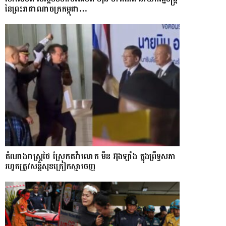
នៃព្រះរាជាណាចក្រកម្ពុជា…
តំណាងរាស្ត្រថៃ ស្រែកតវ៉ាលោក មីន អ៊ុងឡាំង ក្នុងព្រឹទ្ធសភា
រហូតត្រូវសន្តិសុខក្រៀកស្មាចេញ