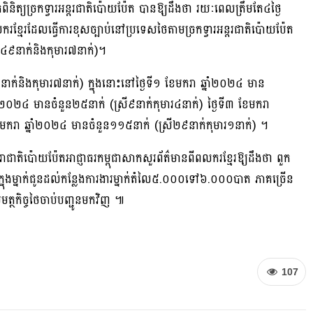
តពិនិត្យច្រកទ្វារអន្តរជាតិប៉ោយប៉ែត បានឱ្យដឹងថា រយៈពេលត្រឹមតែ៤ថ្ងៃ
រខ្មែរដែលធ្វើការខុសច្បាប់នៅប្រទេសថៃតាមច្រកទ្វារអន្តរជាតិប៉ោយប៉ែត
ី៤៩នាក់និងកុមារ៧នាក់)។
ាក់និងកុមារ៧នាក់) ក្នុងនោះនៅថ្ងៃទី១ ខែមករា ឆ្នាំ២០២៤ មាន
នាំ២០២៤ មានចំនួន២៥នាក់ (ស្រី៩នាក់កុមារ៤នាក់) ថ្ងៃទី៣ ខែមករា
 ខែមករា ឆ្នាំ២០២៤ មានចំនួន១១៥នាក់ (ស្រី២៩នាក់កុមារ១នាក់) ។
ាជាតិប៉ោយប៉ែតអាជ្ញាធរកម្ពុជាសាកសួរព័ត៌មានពីពលករខ្មែរឱ្យដឹងថា ពួក
ក្នុងម្នាក់ជូនដល់កន្លែងការងារម្នាក់តំលៃ៥.០០០ទៅ៦.០០០បាត ភាគច្រើន
្ថកិច្ចថៃចាប់បញ្ជូនមកវិញ ៕
107