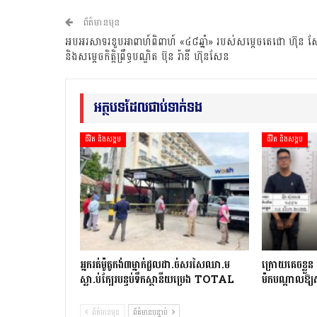
ព័ត៌មានមុន
អបអរសាទរខួបអាពាហ៍ពិពាហ៍ «៤៨ឆ្នាំ» របស់សម្តេចតេជោ ហ៊ុន 
និងសម្តេចកិត្តិព្រឹទ្ធបណ្ឌិត ប៊ុន រ៉ានី ហ៊ុនសែន
អត្ថបទដែលជាប់ទាក់ទង
ជីវិត និងសង្គម
ជីវិត និងសង្គម
អ្នក​រត់​ម៉ូតូកង់៣​​ម្នាក់​ដួល​ដា.ច់​សរសៃឈា.ម​
ក្រោយ​គេចខ្លួន ២​ថ
ស្លា.ប់​ក្បែរ​បន្ទប់ទឹក​ស្ថានីយ​ប្រេង ​TOTAL
ម៉ក​បណ្តាល​ឱ្យ​
ព័ត៌មានមុន
ព័ត៌មានបន្ទាប់