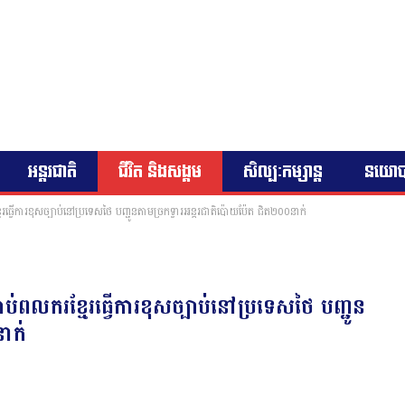
អន្តរជាតិ
ជីវិត និងសង្គម
សិល្បៈកម្សាន្ត
នយោ
ធ្វើការខុសច្បាប់នៅប្រទេសថៃ បញ្ជូនតាមច្រកទ្វារអន្តរជាតិប៉ោយប៉ែត ជិត២០០នាក់
ពលករខ្មែរធ្វើការខុសច្បាប់នៅប្រទេសថៃ បញ្ជូន
នាក់