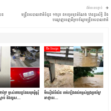
ព័ត៌មានបន្ទាប់
សែន
មន្ត្រីនគរបាលជាតិចំនួន ១២រូប ដកហូតមុខតំណែង ឋានន្តរស័ក្តិ និង
បណ្ដេញចេញពីក្របខ័ណ្ឌមន្ត្រីនគរបាលជាតិ
ជីវិត និងសង្គម
្ងៃ​! ម្ចាស់​រថយន្ត​ដែល​បុក​ម៉ូតូ​រ៉ឺ​
ទឹកស្ទឹងប៉ៃលិន ហក់ឡើងដល់កម្ពស់ប្រុងប្រយ័ត្ន!
ស្លាប់ និង​របួស…
អាជ្ញាធរ…