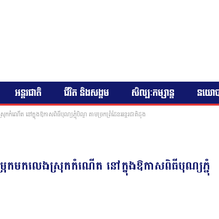
អន្តរជាតិ
ជីវិត និងសង្គម
សិល្បៈកម្សាន្ត
នយោ
កកំណើត នៅក្នុងឱកាសពិធីបុណ្យភ្ជុំបិណ្ឌ តាមច្រកព្រំដែនអន្តរជាតិដូង
រុកមកលេងស្រុកកំណើត នៅក្នុងឱកាសពិធីបុណ្យភ្ជុំ