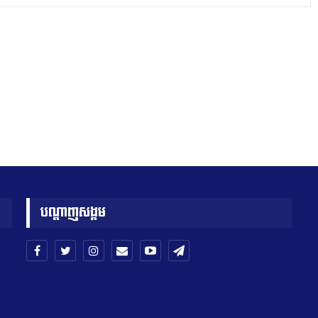
បណ្តាញសង្គម