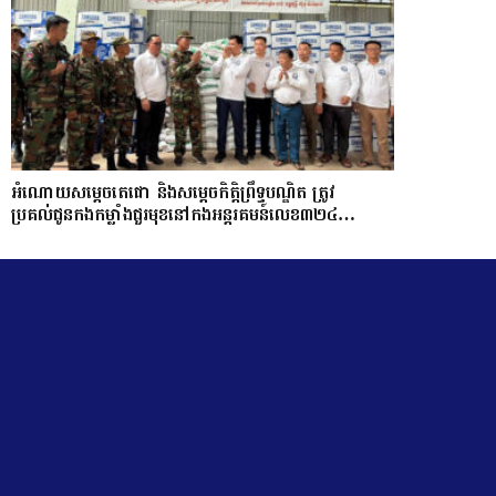
អំណោយសម្តេចតេជោ និងសម្តេចកិត្តិព្រឹទ្ធបណ្ឌិត ត្រូវ
ប្រគល់ជូនកងកម្លាំងជួរមុខនៅកងអន្តរគមន៍លេខ៣២៤…