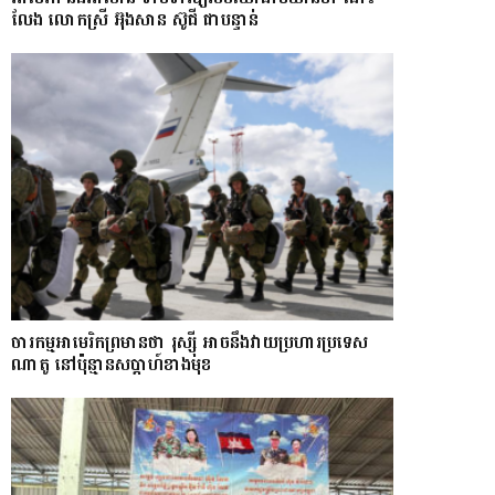
លែង​ លោកស្រី អ៊ុងសាន ស៊ូជី ជា​បន្ទាន់
ចារកម្ម​អាមេរិក​ព្រមាន​ថា​ រុស្ស៊ី​ អាចនឹងវាយប្រហារប្រទេស​​
ណា​តូ ​នៅ​ប៉ុន្មាន​សប្តាហ៍​​ខាង​មុខ​​