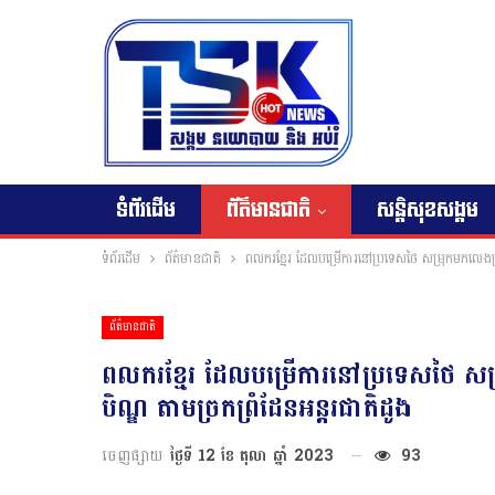
ទំព័រដើម
ព័ត៌មានជាតិ
សន្តិសុខសង្គម
ទំព័រដើម
ព័ត៌មានជាតិ
ពលករខ្មែរ ដែលបម្រើការនៅប្រទេសថៃ សម្រុកមកលេងស្រុ
ព័ត៌មានជាតិ
ពលករខ្មែរ ដែលបម្រើការនៅប្រទេសថៃ សម្
បិណ្ឌ តាមច្រកព្រំដែនអន្តរជាតិដូង
ចេញផ្សាយ
ថ្ងៃទី 12 ខែ តុលា ឆ្នាំ 2023
93