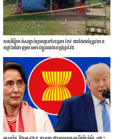
ករណីប្ដីចាក់សម្លាប់ប្រពន្ធនៅខេត្តតាកែវ ជនដៃដល់ត្រូវបាន
កម្លាំងជំនាញតាមចាប់ខ្លួនដល់ខេត្តព្រៃវែង
អាមេរិក និងអាស៊ាន ទាមទារឱ្យ​របបយោធាមីយ៉ាន់ម៉ា​ ដោះ​