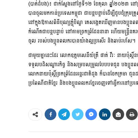
(បាត់ដំបង)៖ ជាក់ស្តែងនៅថ្ងៃទី១២ ខែតុលា ឆ្ឆ្នាំ២០២៣ នៅច្
បានចូលមកកាន់ប្រទេសកម្ពុជា ជាបន្តបន្ទាប់ដើម្បីជួបជុំក្រុមគ្រួ
នៅក្នុងឱកាសពិធីបុណ្យភ្ជុំបិណ្ឌ គេសង្កេតឃើញមានបងប្អូ
កំណើតជាបន្តបន្ទាប់ នៅតាមច្រកព្រំដែននានា ហើយមន្ត្រីនគ
ចូល របស់បងប្អូនពលករបានយ៉ាងល្អប្រសើរ និងឆាប់រហ័ស។
ជាមួយគ្នានេះដែរ លោកឧត្តមសេនីយ៍ត្រី ផាត់ វីរៈ នាយប៉ុស្ត
ទទួលបដិសណ្ឋារកិច្ច និងសម្របសម្រួលបែបបទជូន បងប្អូ
លោកនាយប៉ុស្តិ៍ច្រកព្រំដែនអន្តរជាតិដូង ក៏បានចែកក្រមា ជូ
ប្រពៃណីជាតិខ្មែរ និងបងប្អូនពលករខ្មែរចេញទៅធ្វើការនៅប្