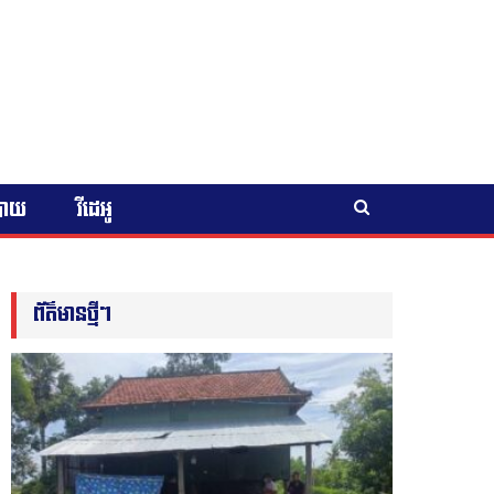
បាយ
វីដេអូ
ព័ត៌មានថ្មីៗ