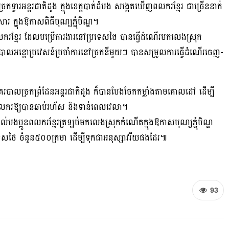
រកទ្វារអន្តរជាតិដូង ក្នុងខេត្តបាត់ដំបង សង្កេតឃើញពលករខ្មែរ ជាច្រើននាក់
សារ ក្នុងឱកាសពិធីបុណ្យភ្ជុំបិណ្ឌ។
នពលករខ្មែរ ដែលបម្រើការងារនៅប្រទេសថៃ បានធ្វើដំណើរមកលេងស្រុក
របាលអន្តោប្រវេសន៍ប្រចាំការនៅច្រកនីមួយៗ បានសម្រួលការធ្វើដំណើរចេញ-
ិ៍នគរបាលច្រកព្រំដែនអន្តរជាតិដូង ក៏បានបែងចែកកម្លាំងតាមគោលដៅ ដើម្បី
នពលករឱ្យបានឆាប់រហ័ស និងទាន់ពេលវេលា។
នដល់បងប្អូនពលករខ្មែរត្រឡប់មកលេងស្រុកកំណើតក្នុងឱកាសបុណ្យភ្ជុំបិណ្ឌ
រទេសថៃ ចំនួន៥០០ក្រមា ដើម្បីទុកជាអនុស្សាវរីយផងដែរ៕
93