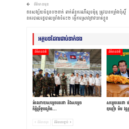
ព័ត៌មានមុន
ជនសង្ស័យចំនួន០២នាក់ ពាក់ព័ន្ធករណីលួចម៉ូតូ ត្រូវបានកម្លាំងប៉ុស្ដិ៍
នគរបាលរដ្ឋបាលច្រាំងចំរេះ២ ធ្វើការស្រាវជ្រាវឃាត់ខ្លួន
អត្ថបទដែលជាប់ទាក់ទង
ព័ត៌មានជាតិ
ព័ត៌មានជាតិ
អំណោយសម្តេចតេជោ និងសម្តេច
សម្តេចតេជោ ហ៊
កិត្តិព្រឹទ្ធបណ្ឌិត…
ឧកញ៉ា ម៉ម វណ
ព័ត៌មានមុន
ព័ត៌មានបន្ទាប់