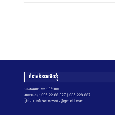
ទំនាក់ទំនងយើងខ្ញុំ
អាសយដ្ឋាន៖ រាជធានីភ្នំពេញ
លេខទូរសព្ទ៖ 096 22 88 827 | 085 228 887
អុីម៉ែល៖ tskhotnewstv@gmail.com