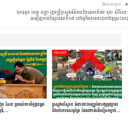
ព័ត៌មានបន្ទាប់
ឯកឧត្តម នេត្រ ភក្ត្រា រដ្ឋមន្រ្តីក្រសួងព័ត៌មាននិងលោកជំទាវ ទុយ សិរីរតនៈ
អញ្ជើញកាន់បិណ្ឌវេណទី១៣ នៅវត្តវិមានតេជះ(ហៅវត្តស្រះចក)
ព័ត៌មានជាតិ
ុន សែន ប្រគល់ភារកិច្ចជូនអ្នក
ក្រសួងបរិស្ថាន អំពាវនាវបញ្ឈប់ការផ្សព្វផ្សាយ
្ណឌី…
និងបរិភោគសត្វព្រៃ ដែលជាអំពើល្មើសច្បាប់…