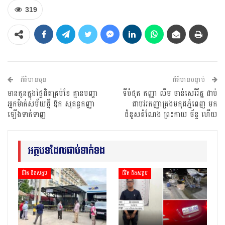
319
ព័ត៌មានមុន
ព័ត៌មានបន្ទាប់
មានកូនក្នុងផ្ទៃជិតគ្រប់ខែ គ្មានបញ្ហា
ទីបំផុត កញ្ញា លឹម ចាន់សេរីរ័ត្ន ជាប់
អ្នកម៉ាក់សម័យថ្មី ឱក សុគន្ធកញ្ញា
ជាបវរកញ្ញាគ្រងមកុដភ្នំពេញ មក
ឡើងទាក់ទាញ
ជំនួសតំណែង ព្រះកាយ ច័ន្ទ ហើយ
អត្ថបទដែលជាប់ទាក់ទង
ជីវិត និងសង្គម
ជីវិត និងសង្គម