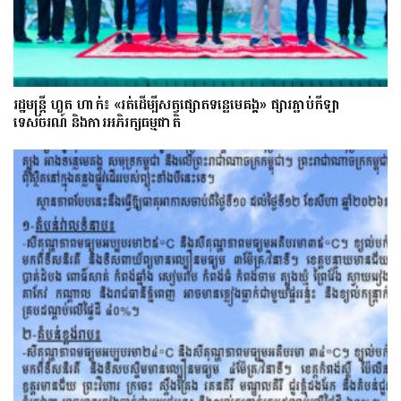
រដ្ឋមន្ត្រី ហួត ហាក់៖ «រត់ដើម្បីសត្វផ្សោតទន្លេមេគង្គ» ផ្សារភ្ជាប់កីឡា
ទេសចរណ៍ និងការអភិរក្សធម្មជាតិ