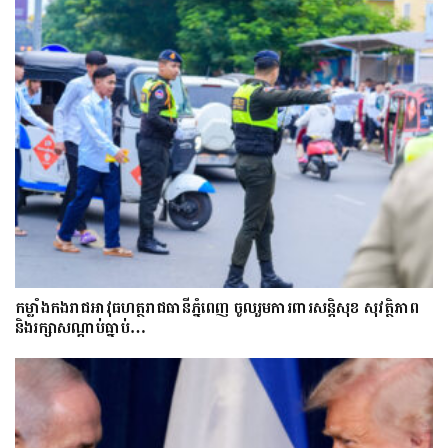
កម្លាំងកងរាជអាវុធហត្ថរាជធានីភ្នំពេញ ចូលរួមការពារសន្តិសុខ សុវត្ថិភាព
និងរក្សាសណ្តាប់ធ្នាប់…