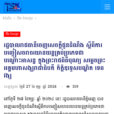
ទំព័រដើម
ជីវិត និងសង្គម
ជីវិត និងសង្គម
រដ្ឋបាលរាជធានីចេញសេចក្ដីជូនដំណឹង ស្ដីពីការ
បញ្ចៀសចរាចរយានយន្តគ្រប់ប្រភេទជា
បណ្ដោះអាសន្ន ក្នុងព្រះរាជពិធីបុណ្យ សម្ដេចព្រះ
អគ្គមហាសង្ឃរាជាធិបតី កិត្តិឧទ្ទេសបណ្ឌិត ទេព
វង្ស
ចេញផ្សាយ
ថ្ងៃទី 27 ខែ កុម្ភៈ ឆ្នាំ 2024
319
នៅថ្ងៃទី ២៧ ខែកុម្ភៈ ឆ្នាំ ២០២៤ នេះ រដ្ឋបាលរាជធានីភ្នំពេញ បាន
ចេញសេចក្ដីជូនដំណឹងស្ដីពីការបញ្ចៀសចរាចរយានយន្តគ្រប់ប្រភេទជា