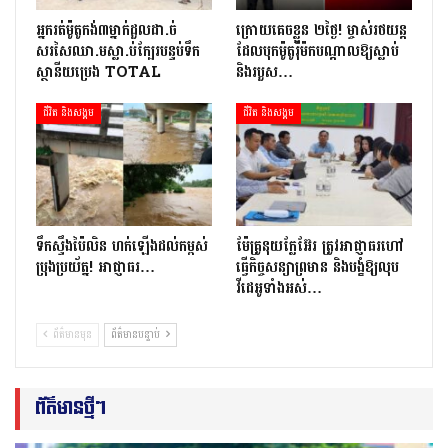
អ្នក​រត់​ម៉ូតូកង់៣​​ម្នាក់​ដួល​ដា.ច់​
ក្រោយ​គេចខ្លួន ២​ថ្ងៃ​! ម្ចាស់​រថយន្ត​
សរសៃឈា.ម​ស្លា.ប់​ក្បែរ​បន្ទប់ទឹក​
ដែល​បុក​ម៉ូតូ​រ៉ឺ​ម៉ក​បណ្តាល​ឱ្យ​ស្លាប់
ស្ថានីយ​ប្រេង ​TOTAL
និង​របួស…
ជីវិត និងសង្គម
ជីវិត និងសង្គម
ទឹកស្ទឹងប៉ៃលិន ហក់ឡើងដល់កម្ពស់
ម៉ែគ្រូនុយក្លែអ៊ែរ ត្រូវអាជ្ញាធរហៅ
ប្រុងប្រយ័ត្ន! អាជ្ញាធរ…
ធ្វើកិច្ចសន្យាព្រមាន និងបង្ខំឱ្យលុប
វីដេអូទាំងអស់…
ព័ត៌មានមុន
ព័ត៌មានបន្ទាប់
ព័ត៌មានថ្មីៗ