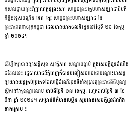
បណ្ដោះអាសន្ន ក្នុងព្រះរាជពិធីបុណ្យទក្ខិណានុប្បទានឧទ្ទិសព្រះរាជមហា
កុសលថ្វាយព្រះវិញ្ញាណក្ខន្ធព្រះសព សម្ដេចព្រះអគ្គមហាសង្ឃរាជាធិបតី
កិត្តិឧទ្ទេសបណ្ឌិត ទេព វង្ស សម្ដេចព្រះមហាសង្ឃរាជ នៃ
ព្រះរាជាណាចក្រកម្ពុជា ដែលបានយាងចូលទិវង្គតនៅថ្ងៃទី ២៦ ខែកុម្ភៈ
ឆ្នាំ ២០២៤។
ដើម្បីរក្សាបាននូវសន្ដីសុខ សុវត្ថិភាព សណ្ដាប់ធ្នាប់ ក្នុងសេចក្ដីជូនដំណឹង
ដដែលនេះ រដ្ឋបាលរាជនីភ្នំពេញក៏បានបញ្ចៀសចរាចរជាបណ្ដោះអាសន្ន
នូវយានយន្តគ្រប់ប្រភេទដែលធ្វើដំណើរឆ្លងទីតាំងប្រារព្ធព្រះរាជពិធីបុណ្យ
ស្ថិតនៅវត្តឧណ្ណាលោម ចាប់ពីថ្ងៃទី ២៧ ខែកុម្ភៈ រហូតដល់ថ្ងៃទី ៣ ខែ
មីនា ឆ្នាំ ២០២៤។
សម្រាប់ព័ត៌មានលម្អិត សូមអានសេចក្ដីជូនដំណឹង
ខាងក្រោម ៖