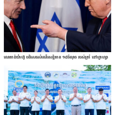
ណេតាន់យ៉ាហ៊ូ បដិសេធសំណើរសន្តិភាព ១៥ចំណុច របស់ត្រាំ នៅហ្គាហ្សា