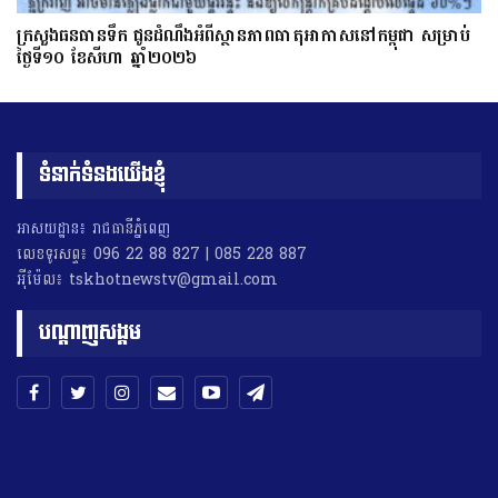
ក្រសួងធនធានទឹក ជូនដំណឹងអំពីស្ថានភាពធាតុអាកាសនៅកម្ពុជា សម្រាប់
ថ្ងៃទី១០ ខែសីហា ឆ្នាំ២០២៦
ទំនាក់ទំនងយើងខ្ញុំ
អាសយដ្ឋាន៖ រាជធានីភ្នំពេញ
លេខទូរសព្ទ៖ 096 22 88 827 | 085 228 887
អុីម៉ែល៖ tskhotnewstv@gmail.com
បណ្តាញសង្គម