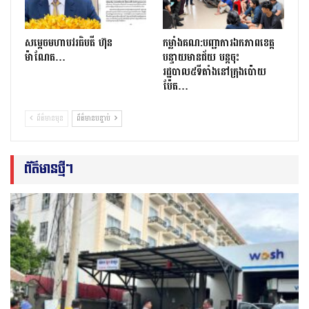
សម្តេចមហាបវរធិបតី ហ៊ុន
កម្លាំងគណ:បញ្ជាការឯកភាពខេត្ត
ម៉ាណែត…
បន្ទាយមានជ័យ បន្តចុះ
រដ្ឋបាល៥ទីតាំងនៅក្រុងប៉ោយ
ប៉ែត…
ព័ត៌មានមុន
ព័ត៌មានបន្ទាប់
ព័ត៌មានថ្មីៗ