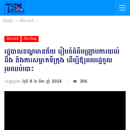
ទំព័រដើម
ព័ត៌មានជាតិ
ព័ត៌មានជាតិ
ព័ត៌មានវីដេអូ
រដ្ឋបាលខណ្ឌមានជ័យ រៀបចំពិធីបញ្ជ្រាបការយល់
ដឹង និងការសម្អាតទីក្រុង ដើម្បីឱ្យពលរដ្ឋចូល
រួមឈប់បោះ
ចេញផ្សាយ
ថ្ងៃទី 8 ខែ មីនា ឆ្នាំ 2024
306