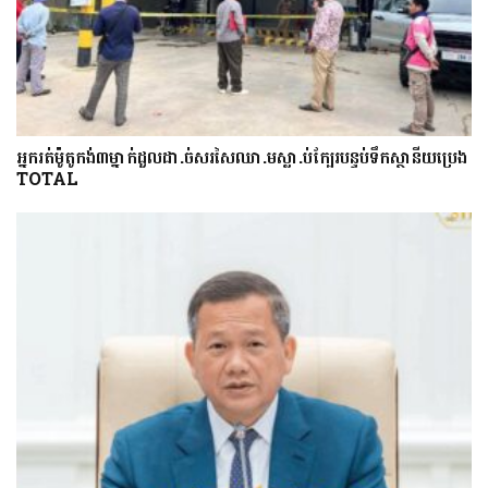
អ្នក​រត់​ម៉ូតូកង់៣​​ម្នាក់​ដួល​ដា.ច់​សរសៃឈា.ម​ស្លា.ប់​ក្បែរ​បន្ទប់ទឹក​ស្ថានីយ​ប្រេង
​TOTAL