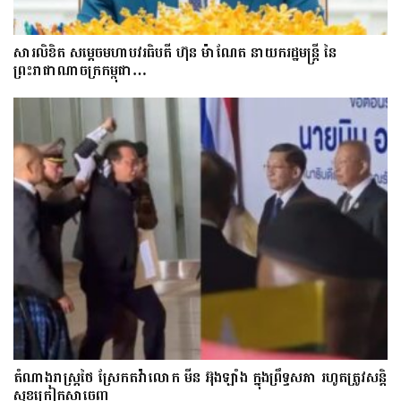
សារលិខិត សម្តេចមហាបវរធិបតី ហ៊ុន ម៉ាណែត នាយករដ្ឋមន្ត្រី នៃ
ព្រះរាជាណាចក្រកម្ពុជា…
តំណាងរាស្ត្រថៃ ស្រែកតវ៉ាលោក មីន អ៊ុងឡាំង ក្នុងព្រឹទ្ធសភា រហូតត្រូវសន្តិ
សុខក្រៀកស្មាចេញ