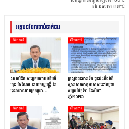
សីតុណ្ហភាពមធ្យមអប្បបរមា ២៥°C
និង អតិបរមា ៣៧°C
អត្ថបទដែលជាប់ទាក់ទង
ព័ត៌មានជាតិ
ព័ត៌មានជាតិ
សារលិខិត សម្តេចមហាបវរធិបតី
ក្រសួងធនធានទឹក ជូនដំណឹងអំពី
ហ៊ុន ម៉ាណែត នាយករដ្ឋមន្ត្រី នៃ
ស្ថានភាពធាតុអាកាសនៅកម្ពុជា
ព្រះរាជាណាចក្រកម្ពុជា…
សម្រាប់ថ្ងៃទី៨ ខែសីហា
ឆ្នាំ២០២៦
ព័ត៌មានជាតិ
ព័ត៌មានជាតិ