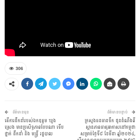
306
ព័ត៌មានមុន
ព័ត៌មានបន្ទាប់
តើការដឹកនាំរបស់ឯកឧត្តម ឃួង
ក្រសួងធនធានទឹក ជូនដំណឹងពី
ស្រេង មានប្រសិទ្ធភាពបែបណា ទើប
ស្ថានភាពធាតុអាកាសនៅកម្ពុជា
ថ្នាក់ ដឹកនាំ និង មន្ត្រី រដ្ឋបាល
សម្រាប់ថ្ងៃទី៨ ខែមីនា ឆ្នាំ២០២៤,