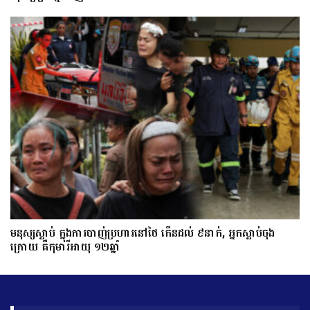
មនុស្សស្លាប់ ក្នុងការបាញ់ប្រហារនៅថៃ កើនដល់ ៩នាក់, អ្នកស្លាប់ចុង
ក្រោយ គឺកុមារីអាយុ ១២ឆ្នាំ