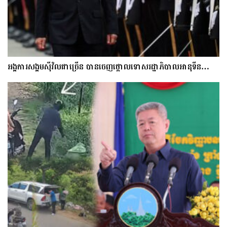
អង្គការសង្គមស៊ីវិលជាច្រើន បានចេញថ្កោលទោសរដ្ឋាភិបាលអានុទីន…