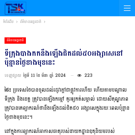
ទំព័រដើម
ព័ត៌មានអន្តរជាតិ
ព័ត៌មានអន្តរជាតិ
ទីក្រុង​បាងកក​នឹង​ឡើងជិត​ដល់​​៥០​អង្សា​សេ​នៅ​
ប៉ុន្មាន​ថ្ងៃ​ខាង​មុខ​នេះ
ចេញផ្សាយ
ថ្ងៃទី 11 ខែ មីនា ឆ្នាំ 2024
223
ថៃ៖
ប្រទេស​ថៃ​បាន​ចូល​ដល់​រដូវ​ក្ដៅ​ជា​ផ្លូវការ​ហើយ ហើយតាមបណ្តាល
ទីក្រុង និងខេត្ត ត្រូវបានឡើងកម្តៅ គួរឲ្យកត់សម្កាល់ ដោយសីតុណ្ហភាព
ត្រូវបានគេព្យាករណ៍ថានឹងឡើងដល់ជិត៥០ អង្សាសេក្នុងរយៈពេលប៉ុន្មាន
ថ្ងៃខាងមុខនេះ។
នៅក្នុងការព្យាករណ៍អាកាសធាតុរបស់នាយកដ្ឋានឧតុនិយមរបស់