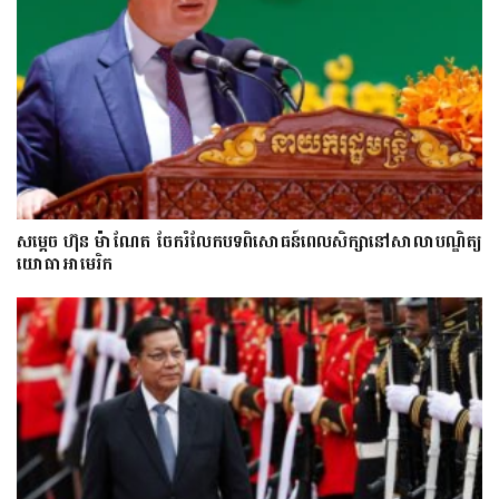
សម្តេច ហ៊ុន ម៉ាណែត ចែករំលែកបទពិសោធន៍ពេលសិក្សានៅសាលាបណ្ឌិត្យ​
យោ​ធា​អាមេរិក