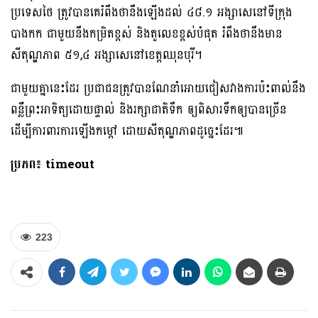
ប្រទេសថៃ ត្រូវបានគេរំពឹងថានឹងឡើងដល់ ៤៨.១ អង្សាសេនៅទីក្រុង
បាងកក ជាមួយនឹងកម្រិតខ្ពស់ និងតួលេខខ្ពស់បំផុត ​រំពឹង​ថា​នឹង​មាន​
សីតុណ្ហភាព ៥១,៤ អង្សា​សេ​នៅ​ខេត្ត​ឈុនបុរី។
ជាមួយគ្នានេះដែរ ប្រជាជនត្រូវបានណែនាំអោយជៀសវាងការប៉ះពាល់នឹង
ពន្លឺព្រះអាទិត្យដោយផ្ទាល់ និងរក្សាជាតិទឹក ឲ្យពិសារទឹកឲ្យបានច្រើន
ដើម្បីការពារការឡើងកម្តៅ ដោយសីតុណ្ហភាពដូច្នេះដែរ៕
ប្រភព៖ timeout
223