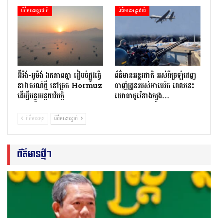
ព័ត៌មានអន្តរជាតិ
ព័ត៌មានអន្តរជាតិ
អ៊ីរ៉ង់-អូម៉ង់ ឯកភាពគ្នា រៀបចំផ្លូវធ្វើ
ព័ត៌មានអន្ដរជាតិ អស់ពីច្រឡំដេញ​
នាវាចរណ៍ថ្មី នៅច្រក Hormuz
បាញ់ដ្រូនរបស់​អាមេរិក ពេលនេះ​
ដើម្បីបន្ធូរបន្ថយវិបត្តិ
យោធាកូរ៉េខាងត្បូង…
ព័ត៌មានមុន
ព័ត៌មានបន្ទាប់
ព័ត៌មានថ្មីៗ