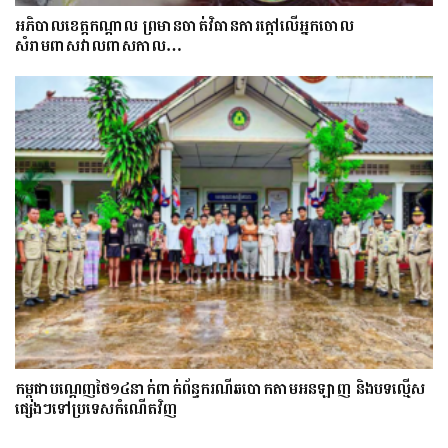
អភិបាលខេត្តកណ្ដាល ព្រមានចាត់វិធានការក្ដៅលើអ្នកចោល
សំរាមពាសវាលពាសកាល…
កម្ពុជាបណ្ដេញថៃ១៤នាក់ពាក់ព័ន្ធករណីឆបោកតាមអនឡាញ និងបទល្មើស
ផ្សេងៗទៅប្រទេសកំណើតវិញ