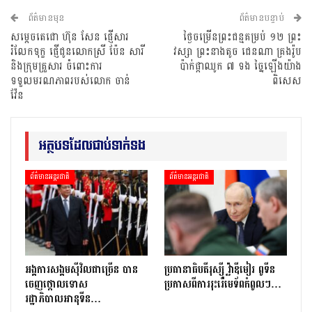
ព័ត៌មានមុន
ព័ត៌មានបន្ទាប់
សម្ដេចតេជោ ហ៊ុន សែន ផ្ញើសារ
ថ្ងៃចម្រើនព្រះជន្មគម្រប់ ១២ ព្រះ
រំលែកទុក្ខ ផ្ញើជូនលោកស្រី ប៉ែន សារី
វស្សា ព្រះនាងតូច ជេនណា គ្រងរ៉ូប
និងក្រុមគ្រួសារ ចំពោះការ
ប៉ាក់ផ្កាឈូក ៧ ទង ច្នៃឡើងយ៉ាង
ទទួលមរណភាពរបស់លោក ចាន់
ពិសេស
វ៉ែន
អត្ថបទដែលជាប់ទាក់ទង
ព័ត៌មានអន្តរជាតិ
ព័ត៌មានអន្តរជាតិ
អង្គការសង្គមស៊ីវិលជាច្រើន បាន
ប្រធានាធិបតីរុស្ស៊ី វ្ល៉ាឌីមៀរ ពូទីន
ចេញថ្កោលទោស
ប្រកាសពីការរុះរើមេទ័ពកំពូលៗ…
រដ្ឋាភិបាលអានុទីន…