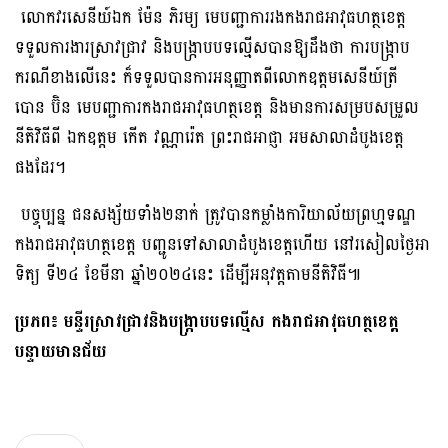
​ លោកវរសេនីយ៍ឯក ម៉ែន​ ភិរម្យ មេបញ្ជាការរងកងរាជអាវុធហត្ថខេត្ត
ទទួលការងារស្រាវជ្រាវ​ និងបង្ក្រាបបទល្មេីស​បានឱ្យដឹងថា​ ការបង្ក្រាប
ករណីខាងលើនេះ ក៏ទទួលបានការអនុញ្ញាតពីលោកឧត្តមសេនីយ៍ត្រី
បោន ប៊ិន មេបញ្ជាការកងរាជអាវុធហត្ថខេត្ត និងមានការសម្របសម្រួល
នីតិវិធីពី ឯកឧត្តម កើត វណ្ណារ៉េត ព្រះរាជអាជ្ញា អមសាលាដំបូងខេត្ត
ផងដែរ។
​ បច្ចុប្បន្ន ជនសង្ស័យ​ទាំង២នាក់ ត្រូវបានកម្លាំងការិយាល័យព្រហ្មទណ្ឌ ​
កងរាជអាវុធហត្ថខេត្ត បញ្ជូនទៅសាលាដំបូងខេត្ត​ហើយ នៅរសៀលថ្ងៃអា
ទិត្យ ទី២៤ ខែមីនា​ ឆ្នាំ​២០២៤នេះ​ ដើម្បីអនុវត្តតាមនីតិវិធី​៕
ប្រភព៖ មន្ទីរស្រាវជ្រាវនិងបង្រ្កាបបទល្មើស កងរាជអាវុធហត្ថខេត្ត
បន្ទាយមានជ័យ