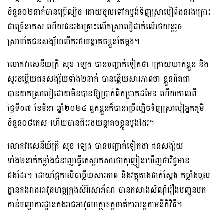
ចំនួន០២នាក់​បានប្រើល្បិច ដោយចូលទៅកម្មង់ទិញស្រាបៀពីជនរងគ្រោះ
ជាច្រើនកេស ហើយជនរងគ្រោះលើកស្រាបៀដាក់លើរថយន្តរួច
ស្រាប់តែជនសង្ស័យបើករថយន្តគេចខ្លួនតែម្តង។
លោកវរសេនីយត្រី សុខ ឡេង បានបញ្ជាក់ទៀតថា ក្រោយឃាត់ខ្លួន​ និង
សួរចម្លេីយ​ជនសង្ស័យ​ទាំង២នាក់ បានឆ្លើយសារ​ភាពថា​ ខ្លួនពិតជា
បានយកស្រាបៀដោយមិនបានឱ្យបា្រក់ពិតប្រាកដមែន ហើយកាលពី
ថ្ងៃទី០៧ ខែមីនា ឆ្នាំ២០២៤ ពួកខ្លួនក៏បានប្រេីល្បិចទិញស្រាបៀអ្នកភូមិ
ចំនួន០៨កេស ហេីយបានជិះរថយន្តគេចខ្លួនម្ដងដែរ។
លោកវរសេនីយ៍ត្រី សុខ ឡេង បានបញ្ជាក់ទៀតថា ជនសង្ស័យ
ទាំង២នាក់កម្លាំងជំនាញធ្វើតេស្ដរកសារថាតុញៀនឃើញថាវិជ្ជមាន
ផងដែរ។ ដោយផ្អែកលេីចម្លេីយសារភាព​ និងវត្ថុតាងជាក់ស្តែង​ កម្លាំងមូល
ដ្ឋានកងរាជអាវុធហត្ថក្រុង​សិរីសោភ័ណ បានកសាងសំណុំរឿងបញ្ជូនមក
កាន់បញ្ជាការដ្ឋានកងរាជអាវុធហត្ថ​ខេត្ត​ចាត់ការបន្តតាមនីតិវិធី​។