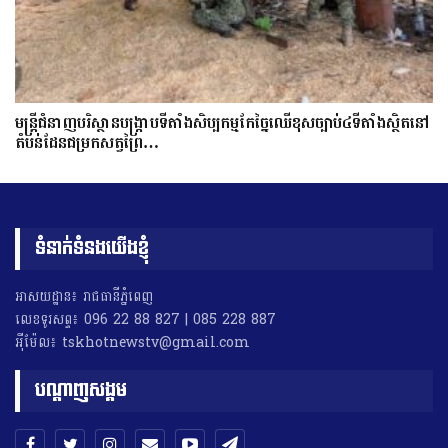
មន្ត្រីជំនាញបរិស្ថានបង្រ្កាបទីតាំងសិប្បកម្មកែច្នៃឈើខុសច្បាប់៤ទីតាំងស្ថិតនៅ
តំបន់ដែនជម្រកសត្វព្រៃ…
ទំនាក់ទំនងយើងខ្ញុំ
អាសយដ្ឋាន៖ រាជធានីភ្នំពេញ
លេខទូរសព្ទ៖ 096 22 88 827 | 085 228 887
អុីម៉ែល៖ tskhotnewstv@gmail.com
បណ្តាញសង្គម