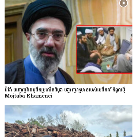
អ៊ីរ៉ង់ បញ្ចេញវីដេអូដ៏កម្រលើក​ដំបូង បង្ហាញ​វត្តមាន​​​របស់​​មេដឹកនាំកំពូលថ្មី
Mojtaba Khamenei