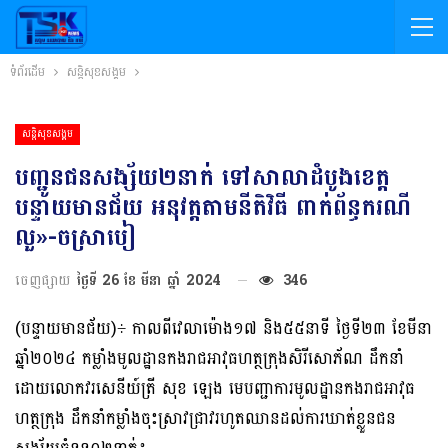
ទំព័រដើម
សន្តិសុខសង្គម
សន្តិសុខសង្គម
បញ្ជូនជនសង្ស័យ២នាក់ ទៅសាលាដំបូងខេត្ត
បន្ទាយមានជ័យ​ អនុវត្តតាមនីតិវិធី​ ពាក់ព័ន្ធករណី​
លួ»-ចស្រាបៀ
ចេញផ្សាយ
ថ្ងៃទី 26 ខែ មីនា ឆ្នាំ 2024
346
(បន្ទាយមានជ័យ​)​÷ កាលពីវេលាម៉ោង១៧ និង៥៥នាទី ថ្ងៃទី២៣ ខែមីនា
ឆ្នាំ២០២៤​ កម្លាំងមូលដ្ឋានកងរាជអាវុធហត្ថក្រុងសិរីសោភ័ណ ដឹកនាំ
ដោយលោកវរសេនីយ៍ត្រី​ សុខ​ ឡេង មេបញ្ជាការមូលដ្ឋានកងរាជអាវុធ
ហត្ថក្រុង​ ដឹកនាំកម្លាំងចុះស្រាវជ្រាវរហូតឈានដល់ការឃាត់ខ្លួនជន