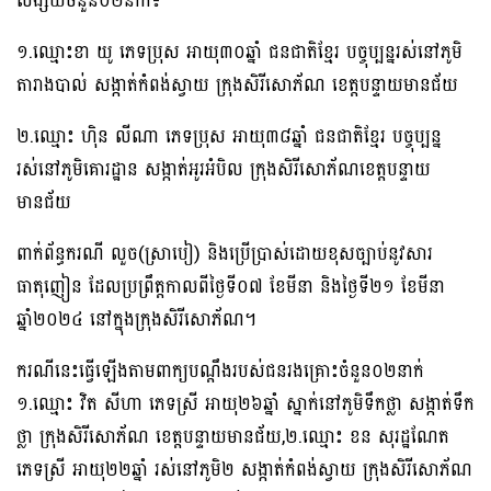
សង្ស័យ​ចំនួន០២នាក់៖
១.ឈ្មោះខា យូ ភេទប្រុស អាយុ៣០ឆ្នាំ ជនជាតិខ្មែរ បច្ចុប្បន្នរស់នៅភូមិ
តារាងបាល់ សង្កាត់កំពង់ស្វាយ ក្រុងសិរីសោភ័ណ ខេត្តបន្ទាយមានជ័យ
២.ឈ្មោះ​ ហ៉ិន លីណា ភេទប្រុស អាយុ៣៨​ឆ្នាំ​ ជនជាតិខ្មែរ បច្ចុប្បន្ន
រស់នៅភូមិគោរដ្ឋាន សង្កាត់អូរអំបិល ក្រុងសិរីសោភ័ណ​ខេត្តបន្ទាយ
មានជ័យ
ពាក់ព័ន្ធករណី​ លួច(ស្រាបៀ) និងប្រើប្រាស់ដោយខុសច្បាប់នូវសារ
ធាតុញៀន ដែលប្រព្រឹត្តកាលពីថ្ងៃទី០៧ ខែមីនា និងថ្ងៃទី២១​ ខែមីនា​
ឆ្នាំ២០២៤ នៅក្នុងក្រុងសិរីសោភ័​ណ។
ករណីនេះធ្វើឡើងតាមពាក្យបណ្តឹងរបស់ជនរងគ្រោះចំនួន០២នាក់​
១.ឈ្មោះ​ វិត សីហា ភេទស្រី អាយុ២៦ឆ្នាំ ស្នាក់នៅភូមិទឹកថ្លា សង្កាត់ទឹក
ថ្លា ក្រុងសិរីសោភ័ណ ខេត្តបន្ទាយមានជ័យ,​២.ឈ្មោះ​ ខន សុរដ្ឋណែត
ភេទស្រី អាយុ២២ឆ្នាំ រស់នៅភូមិ២ សង្កាត់កំពង់ស្វាយ ក្រុងសិរីសោភ័ណ