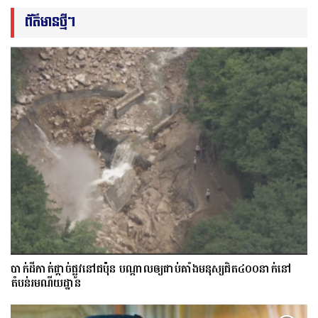
ព័ត៌មានថ្មីៗ
​បាក់​ដី​កាត់ផ្តាច់ផ្លូវ​​នៅជប៉ុន បណ្តាល​ឲ្យ​ជាប់​គាំង​​​មនុស្ស​ជិត​៤០០នាក់​នៅ
តំបន់រមណីយដ្ឋាន​