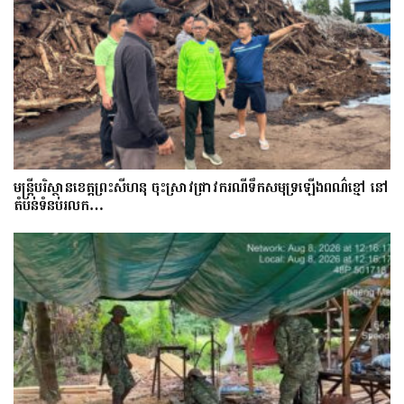
មន្រ្តីបរិស្ថានខេត្តព្រះសីហនុ ចុះស្រាវជ្រាវករណីទឹកសមុទ្រឡើងពណ៌ខ្មៅ នៅ
តំបន់ទំនប់រលក…