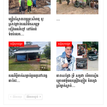
មន្រ្តីបរិស្ថានខេត្តព្រះសីហនុ ចុះ
…
ស្រាវជ្រាវករណីទឹកសមុទ្រ
ឡើងពណ៌ខ្មៅ នៅតំបន់
ទំនប់រលក…
សន្តិសុខសង្គម
សន្តិសុខសង្គម
ករណីប្ដីចាក់សម្លាប់ប្រពន្ធនៅខេត្ត
តារាសម្ដែង ទ្រី សក្កដា បើកបរស្ថិត
តាកែវ…
ក្រោមឥទ្ធិពលគ្រឿងញៀន កិនក្មេង
ស្រីម្នាក់ស្លាប់…
ព័ត៌មានមុន
ព័ត៌មានបន្ទាប់