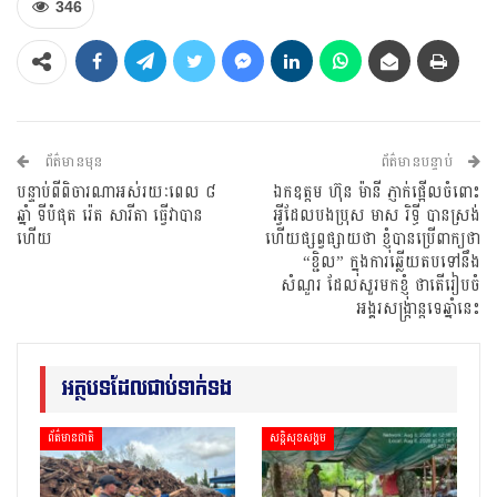
346
ព័ត៌មានមុន
ព័ត៌មានបន្ទាប់
បន្ទាប់ពីពិចារណាអស់រយៈពេល ៨
ឯកឧត្តម ហ៊ុន ម៉ានី ភ្ញាក់ផ្អើលចំពោះ
ឆ្នាំ ទីបំផុត រ៉េត សារីតា ធ្វើវាបាន
អ្វីដែលបងប្រុស មាស រិទ្ធី បានស្រង់
ហើយ
ហើយផ្សព្វផ្សាយថា ខ្ញុំបានប្រើពាក្យថា
“ខ្ជិល” ក្នុងការឆ្លើយតបទៅនឹង
សំណួរ ដែលសួរមកខ្ញុំ ថាតើរៀបចំ
អង្គរសង្ក្រាន្តទេឆ្នាំនេះ
អត្ថបទដែលជាប់ទាក់ទង
ព័ត៌មានជាតិ
សន្តិសុខសង្គម