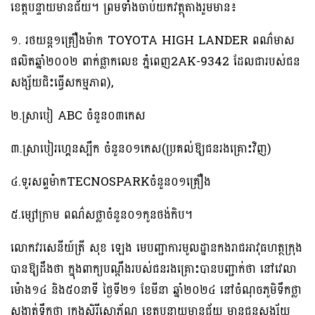
ខេត្តបន្ទាយមានជ័យ។ ព្រមទាំងចាប់យកវត្ថុតាងរួមមាន​៖
១. រថយន្ត១គ្រឿងម៉ាក TOYOTA HIGH LANDER ពណ៌មាស
ផលិតឆ្នាំ២០០២ ពាក់ផ្លាកលេខ ភ្នំពេញ2AK-9342 ដែលជារបស់ជន
សង្ស័យជិះធ្វេីសកម្មភាព),
២.ស្រាបៀ​ ABC​ ចំនួន០៣កេស
៣.ស្រាបៀរហ្គេនស្បឺក​ ចំនួន០១កេស(ប្រគល់ឱ្យជនរងគ្រោះវិញ)
៤.ទូរសព្ទម៉ាកTECNOSPARK​ចំនួន០១គ្រឿង
៥.ម្សៅក្រាម ពណ៌សថ្លាចំនួន០១កូនថង់កិប។
លោកវរសេនីយ៍ត្រី​ សុខ​ ឡេង មេបញ្ជាការមូលដ្ឋានកងរាជអាវុធហត្ថក្រុង​
បានឱ្យដឹងថា​ ក្នុងពាក្យបណ្ដឹងរបស់ជនរងគ្រោះបានបញ្ជាក់ថា នៅវេលា
ម៉ោង១៤ និង៥០នាទី ថ្ងៃទី២១ ខែមីនា ឆ្នាំ២០២៤ នៅចំណុចភូមិទឹកថ្លា
សង្កាត់ទឹកថ្លា ក្រុងសិរីសោភ័ណ ខេត្តបន្ទាយមានជ័យ មានជនសង្ស័យ