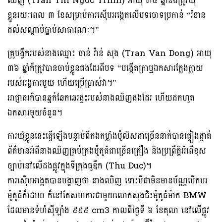
ឈិញ (Tran Thi Ngoc Trinh) អាយុ ៣៤ ឆ្នាំនឹងត្រូវឃុំ
ខ្លួនរយៈពេល ៣ ខែសម្រាប់ការស៊ើបអង្កេតលើបទចោទប្រកាន់ “រំខាន
ដល់សណ្តាប់ធ្នាប់សាធារណៈ។”
គ្រូបង្វឹករបស់នាងឈ្មោះ ចាន់ វ៉ាន់ សុង (Tran Van Dong) អាយុ
៣៦ ឆ្នាំក៏ត្រូវបានចាប់ខ្លួនផងដែរពីបទ “បង្កើតត្រាឬឯកសារក្លែងក្លាយ
របស់អង្គការមួយ ហើយប្រើប្រាស់វា។”
អាជ្ញាធរក៏បានឆ្មក់ឆែកឆេរផ្ទះរបស់នាងឈិញផងដែរ ហើយដកហូត
ឯកសារមួយចំនួន។
ការឃុំខ្លួននេះធ្វើឡើងបន្ទាប់ពីកងកម្លាំងប៉ូលិសជាច្រើននាក់បានផ្ទៀងផ្ទាត់
ព័ត៌មានអំពីនាងឈិញគ្រប់គ្រងម៉ូតូធំជាច្រើនគ្រឿង និងប្រព្រឹត្តិអំពើខុស
ច្បាប់នៅលើដងផ្លូវក្នុងទីក្រុងធូឌឹក (Thu Duc)។
ការស៊ើបអង្កេតបានបង្ហាញថា នាងឈិញ ទោះបីជាមិនមានប័ណ្ណបើកបរ
ម៉ូតូធំក៏ដោយ ក៏នៅតែសហការជាមួយលោកសុងជិះម៉ូតូធំម៉ាក BMW
ដែលមានទំហំស៊ីឡាំង ៩៩៩ cm3 កាលពីថ្ងៃទី ៦ ខែតុលា នៅលើផ្លូវ