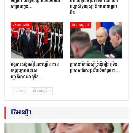
បញ្ជាពីរ ដើម្បីទប់ស្កាត់ទេស​ចរណ៍
ដាក់សម្ពាធឲ្យអានុទីន លើកយក
សម្រាលកូន…
បញ្ហាសិទ្ធមនុស្ស និយាយជាមួយ
មីន…
ព័ត៌មានអន្តរជាតិ
ព័ត៌មានអន្តរជាតិ
អង្គការសង្គមស៊ីវិលជាច្រើន បាន
ប្រធានាធិបតីរុស្ស៊ី វ្ល៉ាឌីមៀរ ពូទីន
ចេញថ្កោលទោស
ប្រកាសពីការរុះរើមេទ័ពកំពូលៗ…
រដ្ឋាភិបាលអានុទីន…
ព័ត៌មានមុន
ព័ត៌មានបន្ទាប់
ព័ត៌មានថ្មីៗ