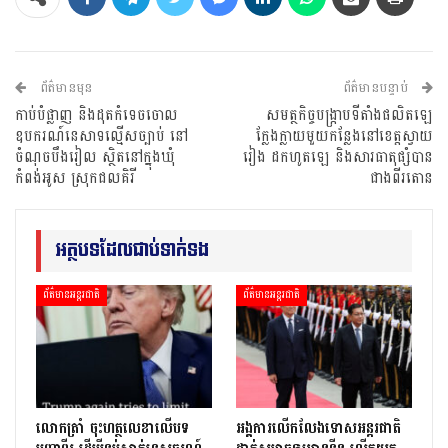
ព័ត៌មានមុន
ព័ត៌មានបន្ទាប់
កាប់បំផ្លាញ និងដុតកំទេចចោល
សមត្ថកិច្ចបង្រ្កាបទីតាំងផលិតឡេ
ឧបករណ៍នេសាទល្មើសច្បាប់ នៅ
ក្លែងក្លាយមួយកន្លែងនៅខេត្តស្វាយ
ចំណុចបឹងរៀល ស្ថិតនៅក្នុងឃុំ
រៀង ដកហូតឡេ និងសារធាតុផ្សំបាន
កំពង់អូស ស្រុកជលគិរី
ជាងពីរតោន
អត្ថបទដែលជាប់ទាក់ទង
ព័ត៌មានអន្តរជាតិ
ព័ត៌មានអន្តរជាតិ
លោក​ត្រាំ ចុះហត្ថលេខាលើបទ
អង្គការលើកលែងទោសអន្តរជាតិ