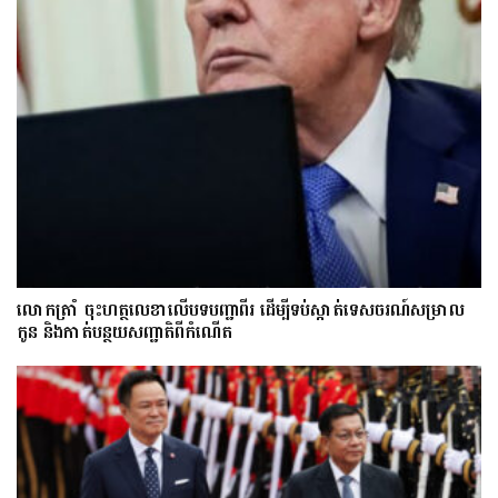
លោក​ត្រាំ ចុះហត្ថលេខាលើបទបញ្ជាពីរ ដើម្បីទប់ស្កាត់ទេស​ចរណ៍សម្រាល
កូន និងកាត់បន្ថយសញ្ជាតិពីកំណើត