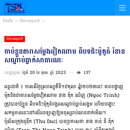
ទំព័រដើម
ព័ត៌មានអន្តរជាតិ
ព័ត៌មានអន្តរជាតិ
ចាប់ខ្លួនតារាសម្តែងវៀតណាម ពីបទជិះម៉ូតូធំ រំខាន
សណ្តាប់ធ្នាក់សាធារណៈ
ចេញផ្សាយ
ថ្ងៃទី 20 ខែ តុលា ឆ្នាំ 2023
137
អន្តរជាតិ ៖ កាលពីថ្ងៃព្រហស្បតិ៍ទី១៩តុលា ឆ្នំា២០២៣នេះ តារាបង្ហាញ
ម៉ូតនិងជាតារាសម្ដែងវៀតណាម នាង ង៉ុក ឈិញ (Ngoc Trinh)
ត្រូវបានឃុំខ្លួន ពីបទជិះម៉ូតូធំបង្កអសណ្តាប់ធ្នាប់សង្គម ហើយបង្ហោះ
សកម្មភាពនេះនៅលើអនឡាញឱ្យមនុស្សរាប់លាននាក់មើល។
ប៉ូលិសក្រុងធូឌឹក (Thu Duc) បានប្រកាសថា នាង ចាន់ ធី ង៉ុក