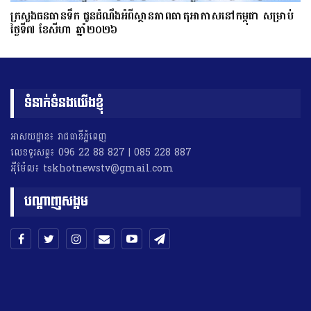
ក្រសួងធនធានទឹក ជូនដំណឹងអំពីស្ថានភាពធាតុអាកាសនៅកម្ពុជា សម្រាប់
ថ្ងៃទី៧ ខែសីហា ឆ្នាំ២០២៦
ទំនាក់ទំនងយើងខ្ញុំ
អាសយដ្ឋាន៖ រាជធានីភ្នំពេញ
លេខទូរសព្ទ៖ 096 22 88 827 | 085 228 887
អុីម៉ែល៖ tskhotnewstv@gmail.com
បណ្តាញសង្គម