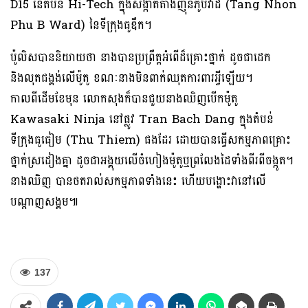
D15 នៃតំបន់ Hi-Tech ក្នុងសង្កាត់តាងញ៉ុនភូប៊ីវ៉ាដ (Tang Nhon
Phu B Ward) នៃទីក្រុងធូឌឹក។
ប៉ូលិសបាននិយាយថា នាងបានប្រព្រឹត្តអំពើដ៏គ្រោះថ្នាក់ ដូចជាដេក
និងលុតជង្គង់លើម៉ូតូ ខណៈនាងមិនពាក់ឈុតការពារអ្វីឡើយ។
កាលពីដើមខែមុន លោកសុងក៏បានជួយនាងឈិញបើកម៉ូតូ
Kawasaki Ninja នៅផ្លូវ Tran Bach Dang ក្នុងតំបន់
ទីក្រុងធូធៀម (Thu Thiem) ផងដែរ ដោយបានធ្វើសកម្មភាពគ្រោះ
ថ្នាក់ស្រដៀងគ្នា ដូចជាអង្គុយលើចំហៀងម៉ូតូឬព្រលែងដៃទាំងពីរពីចង្កូត។
នាងឈិញ បានថតរាល់សកម្មភាពទាំងនេះ ហើយបង្ហោះវានៅលើ
បណ្តាញសង្គម៕
137