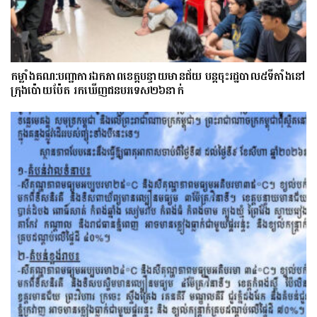
កម្លាំងគណ:បញ្ជាការឯកភាពខេត្តបន្ទាយមានជ័យ បន្តចុះរដ្ឋបាល៥ទីតាំងនៅ
ក្រុងប៉ោយប៉ែត រកឃើញជនបរទេស២៦នាក់