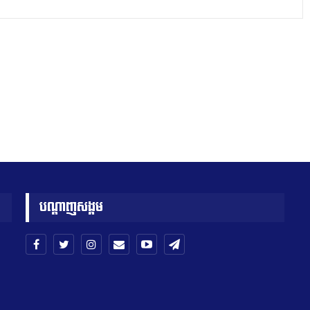
បណ្តាញសង្គម