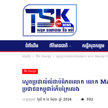
ទំព័រដើម
ព័ត៌មានជាតិ
សន្តិសុខសង្គម
ទំព័រដើម
ជីវិត និងសង្គម
ស្តេចប្រដាល់លំដាប់ពិភពលោក លោក Manny Pacq
ជីវិត និងសង្គម
ស្តេចប្រដាល់លំដាប់ពិភពលោក លោក M
ប្រជាជនកម្ពុជារំភើបក្រៃលេង
ចេញផ្សាយ
ថ្ងៃទី 6 ខែ មិថុនា ឆ្នាំ 2024
592