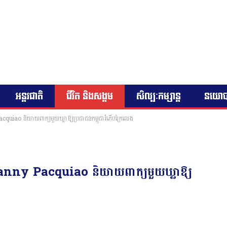
អន្តរជាតិ
ជីវិត និងសង្គម
សិល្បៈកម្សាន្ត
នយោ
uiao និយាយពាក្យមួយឃ្លាឱ្យប្រជាជនកម្ពុជារំភើបក្រៃលេង
anny Pacquiao និយាយពាក្យមួយឃ្លាឱ្យ