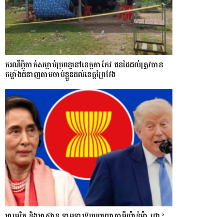
ករណីប្ដីចាក់សម្លាប់ប្រពន្ធនៅខេត្តតាកែវ ជនដៃដល់ត្រូវបាន
កម្លាំងជំនាញតាមចាប់ខ្លួនដល់ខេត្តព្រៃវែង
អាមេរិក និងអាស៊ាន ទាមទារឱ្យ​របបយោធាមីយ៉ាន់ម៉ា​ ដោះ​