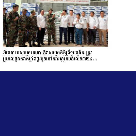
អំណោយសម្តេចតេជោ និងសម្តេចកិត្តិព្រឹទ្ធបណ្ឌិត ត្រូវ
ប្រគល់ជូនកងកម្លាំងជួរមុខនៅកងអន្តរគមន៍លេខ៣២៤…