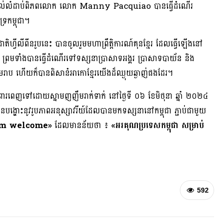
ប្រដាល់លំដាប់ពិភពលោក លោក Manny Pacquiao បានធ្វើដំណើរ
្រកម្ពុជា។
ាតិហ្វីលីពីនរូបនេះ បានចូលរួមមហាព្រឹត្តិការណ៍គុនខ្មែរ ដែលធ្វើឡើងនៅ
 ព្រមទាំងបានធ្វើដំណើរទៅទស្សនាប្រាសាទអង្គរ ប្រាសាទបាយ័ន និង
្តសៀមរាប ហើយក៏បានពិសានំអាកោខ្មែរយើងដ៏ឈ្ងុយឆ្ងាញ់ផងដែរ។
នពោរពេញទៅដោយស្នាមញញឹមរាក់ទាក់ នៅថ្ងៃទី ០៦ ខែមិថុនា ឆ្នាំ ២០២៤
នូវរូបភាពអនុស្សាវរីយ៍ដែលបានមកទស្សនានៅកម្ពុជា ភ្ជាប់ជាមួយ
rm welcome»
ដែលមានន័យថា ៖
«អរគុណប្រទេសកម្ពុជា សម្រាប់
592