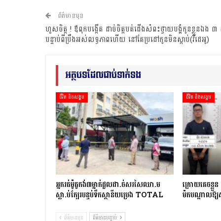
ព័ត៌មានមុន
ហួសចិត្ត ! ឪពុកបង្កើត ដាច់ចិត្តបត់ជើងសំពះថ្វាយបង្គំកូនខ្លួនឯង ៣
បន្ទាប់ពីប្រឹងអស់លទ្ធភាពហើយ នៅតែប្រដៅកូនមិនស្ដាប់​(វីដេអូ)
អត្ថបទដែលជាប់ទាក់ទង
ជីវិត និងសង្គម
ជីវិត និងសង្គម
អ្នក​រត់​ម៉ូតូកង់៣​​ម្នាក់​ដួល​ដា.ច់​សរសៃឈា.ម​
ក្រោយ​គេចខ្លួន ២​ថ
ស្លា.ប់​ក្បែរ​បន្ទប់ទឹក​ស្ថានីយ​ប្រេង ​TOTAL
ម៉ក​បណ្តាល​ឱ្យ​
ព័ត៌មានមុន
ព័ត៌មានបន្ទាប់