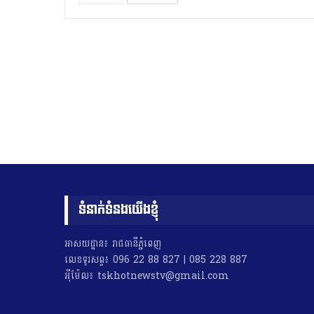
ទំនាក់ទំនងយើងខ្ញុំ
អាសយដ្ឋាន៖ រាជធានីភ្នំពេញ
លេខទូរសព្ទ៖ 096 22 88 827 | 085 228 887
អុីម៉ែល៖ tskhotnewstv@gmail.com