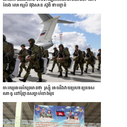
លែង​ លោកស្រី អ៊ុងសាន ស៊ូជី ជា​បន្ទាន់
ចារកម្ម​អាមេរិក​ព្រមាន​ថា​ រុស្ស៊ី​ អាចនឹងវាយប្រហារប្រទេស​​
ណា​តូ ​នៅ​ប៉ុន្មាន​សប្តាហ៍​​ខាង​មុខ​​