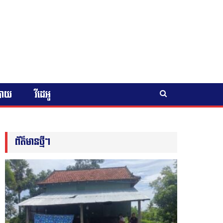
បាយ
វីដេអូ
ព័ត៌មានថ្មីៗ