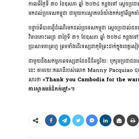
កាលពីថ្ងៃទី ៣០ ខែឧសភា ឆ្នាំ ២០២៤ កន្លងទៅ ស្តេច
មកដល់ប្រទេសកម្ពុជា ជាមួយការស្វាគមន៍យ៉ាងកក់ក្តៅពីអ្នកគាំទ
បន្ទាប់ពីបានធ្វើដំណើរមកដល់ប្រទេសកម្ពុជា ស្ដេចប្រដាល់ជនជ
វិមានកោះពេជ្រ នាថ្ងៃទី ៣១ ខែឧសភា ឆ្នាំ ២០២៤ កន្លងទៅ
ប្រាសាទតាព្រហ្ម ព្រមទាំងដើរទស្សនាភូមិព្រះដាក់ក្នុងខេត
ជាមួយនឹងសកម្មភាពទស្សនាដែនដីដ៏អច្ឆរិយៈ បូករួមប្រជាជ
នេះ តាមរយៈគណនីរបស់លោក Manny Pacquiao បានបង្ហោះ
សារថា
«Thank you Cambodia for the wa
ការស្វាគមន៍ដ៏កក់ក្ដៅ»
៕