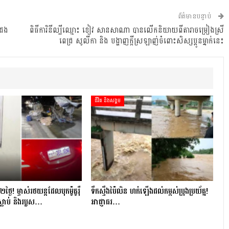
ព័ត៌មានបន្ទាប់
 ដង
ពិធីការិនីល្បីឈ្មោះ ខៀវ សានសាណា បានលើកនិយាយពីតារាចម្រៀងស្រី
ពេជ្រ សូលីកា និង បង្ហាញក្ដីស្រឡាញ់ចំពោះសិស្សប្អូនម្នាក់នេះ
ជីវិត និងសង្គម
្ងៃ​! ម្ចាស់​រថយន្ត​ដែល​បុក​ម៉ូតូ​រ៉ឺ​
ទឹកស្ទឹងប៉ៃលិន ហក់ឡើងដល់កម្ពស់ប្រុងប្រយ័ត្ន!
ស្លាប់ និង​របួស…
អាជ្ញាធរ…