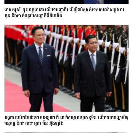
លោក​ត្រាំ ចុះហត្ថលេខាលើបទបញ្ជាពីរ ដើម្បីទប់ស្កាត់ទេស​ចរណ៍សម្រាល
កូន និងកាត់បន្ថយសញ្ជាតិពីកំណើត
អង្គការលើកលែងទោសអន្តរជាតិ ដាក់សម្ពាធឲ្យអានុទីន លើកយកបញ្ហាសិទ្ធ
មនុស្ស និយាយជាមួយ មីន អ៊ុងឡាំង