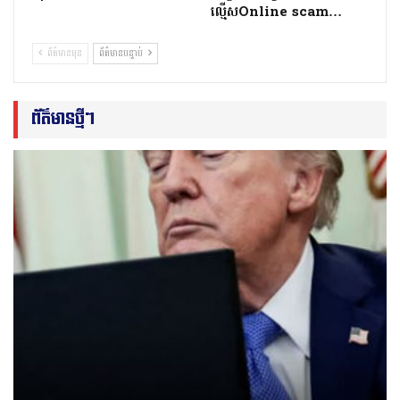
ល្មើសOnline scam…
ព័ត៌មានមុន
ព័ត៌មានបន្ទាប់
ព័ត៌មានថ្មីៗ