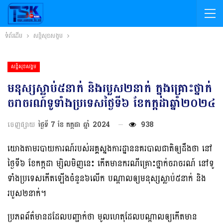
ទំព័រដើម
សន្តិសុខសង្គម
សន្តិសុខសង្គម
មនុស្សស្លាប់៥នាក់ និងរបួស២នាក់ ក្នុងគ្រោះថ្នាក់
ចរាចរណ៍ទូទាំងប្រទេសថ្ងៃទី៦ ខែកក្កដាឆ្នាំ២០២៤
ចេញផ្សាយ
ថ្ងៃទី 7 ខែ កក្កដា ឆ្នាំ 2024
938
យោងតាមរបាយការណ៍របស់អគ្គស្នងការដ្ឋាននគរបាលជាតិឲ្យដឹងថា នៅ
ថ្ងៃទី៦ ខែកក្កដា ម្សិលមិញនេះ កើតមានករណីគ្រោះថ្នាក់ចរាចរណ៍ នៅទូ
ទាំងប្រទេសកើតឡើងចំនួន៦លើក បណ្ដាលឲ្យមនុស្សស្លាប់៥នាក់ និង
របួស២នាក់។
ប្រភពព័ត៌មានដដែលបញ្ជាក់ថា មូលហេតុដែលបណ្ដាលឲ្យកើតមាន