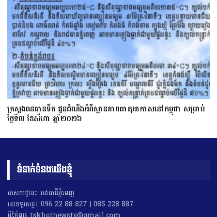
ក្រសួងធនធានទឹក ជូនដំណឹងអំពីស្ថានភាពធាតុអាកាសនៅកម្ពុជា សម្រាប់
ថ្ងៃទី៧ ខែសីហា ឆ្នាំ២០២៦
ទំនាក់ទំនងយើងខ្ញុំ
អាសយដ្ឋាន៖ រាជធានីភ្នំពេញ
លេខទូរសព្ទ៖ 096 22 88 827 | 085 228 887
អុីម៉ែល៖ tskhotnewstv@gmail.com