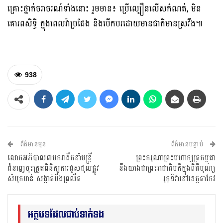
គ្រោះថ្នាក់ចរាចរណ៍ទាំងនោះ រួមមាន៖ ប្រើល្បឿនលើសកំណត់, មិន
គោរពសិទិ្ធ ក្នុងពេលវ៉ាប្រជែង និងបើកបរដោយមានជាតិមានស្រវឹង៕
938
ព័ត៌មានមុន
ព័ត៌មានបន្ទាប់
លោកអភិបាល៧មករាដឹកនាំមន្រ្តី
ព្រះករុណាព្រះមហាក្សត្រកម្ពុជា
ជំនាញចុះត្រួតពិនិត្យការជួសជុលផ្លូវ
នឹងយាងជាព្រះរាជាធិបតីក្នុង​ពិធីបុណ្យ
សំបុកមាន់ សង្កាត់បឹងព្រលឹត
រុក្ខទិវានៅខេត្តតាកែវ
អត្ថបទដែលជាប់ទាក់ទង