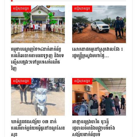
សន្តិសុខសង្គម
សន្តិសុខសង្គម
កម្ពុជាបណ្ដេញថៃ១៤នាក់ពាក់ព័ន្ធ
សោកនាដកម្ម​នៅ​ស្រុក​វាល​វែង ៖
ករណីឆបោកតាមអនឡាញ និងបទ
រដ្ឋមន្ត្រី​ក្រសួងមហាផ្ទៃ…
ល្មើសផ្សេងៗទៅប្រទេសកំណើត
វិញ
សន្តិសុខសង្គម
សន្តិសុខសង្គម
ឃាត់ខ្លួនជនសង្ស័យ ០៣ នាក់
អាជ្ញាធរក្រុងបាវិត ចុះធើ្វ
ករណីធាក់ប្លន់យកម៉ូតូនៅខណ្ឌសែន
រដ្ឋបាលចំហនិងបង្ក្រាបទីតាំង
សុខ
សង្ស័យពាក់ព័ន្ធបទ