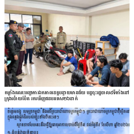
កម្លាំងគណ:បញ្ជាការឯកភាពខេត្តបន្ទាយមានជ័យ បន្តចុះរដ្ឋបាល៥ទីតាំងនៅ
ក្រុងប៉ោយប៉ែត រកឃើញជនបរទេស២៦នាក់