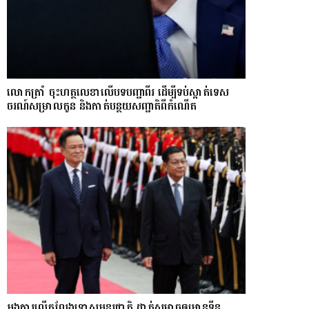
លោក​ត្រាំ ចុះហត្ថលេខាលើបទបញ្ជាពីរ ដើម្បីទប់ស្កាត់ទេស​
ចរណ៍សម្រាលកូន និងកាត់បន្ថយសញ្ជាតិពីកំណើត
អង្គការលើកលែងទោសអន្តរជាតិ ដាក់សម្ពាធឲ្យអានុទីន