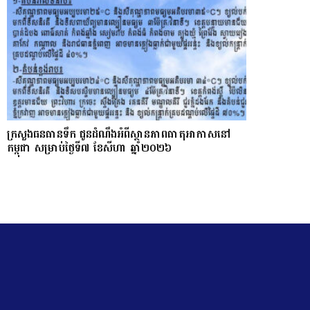
ក្រសួងធនធានទឹក ជូនដំណឹងអំពីស្ថានភាពធាតុអាកាសនៅ
កម្ពុជា សម្រាប់ថ្ងៃទី៧ ខែសីហា ឆ្នាំ២០២៦