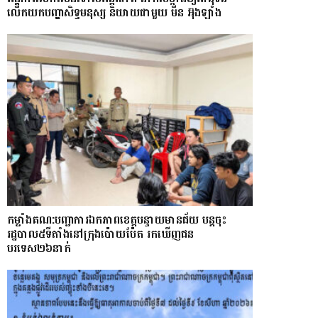
លើកយកបញ្ហាសិទ្ធមនុស្ស និយាយជាមួយ មីន អ៊ុងឡាំង
កម្លាំងគណ:បញ្ជាការឯកភាពខេត្តបន្ទាយមានជ័យ បន្តចុះ
រដ្ឋបាល៥ទីតាំងនៅក្រុងប៉ោយប៉ែត រកឃើញជន
បរទេស២៦នាក់