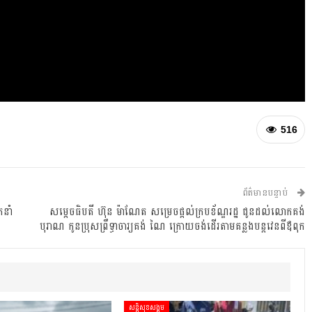
516
ព័ត៌មានបន្ទាប់
កនាំ
សម្តេចធិបតី ហ៊ុន ម៉ាណែត សម្រេចផ្តល់ក្របខ័ណ្ឌរដ្ឋ ជូនដល់លោកគង់
បុរាណ កូនប្រុសព្រឹទ្ធាចារ្យគង់ ណៃ ក្រោយចង់ដើរតាមគន្លងបន្តវេនពីឪពុក
សន្តិសុខសង្គម