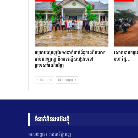
កម្ពុជាបណ្ដេញថៃ១៤នាក់ពាក់ព័ន្ធករណីឆបោក
សោកនាដកម្ម​នៅ​ស
តាមអនឡាញ និងបទល្មើសផ្សេងៗទៅ
មហាផ្ទៃ…
ប្រទេសកំណើតវិញ
ព័ត៌មានមុន
ព័ត៌មានបន្ទាប់
ទំនាក់ទំនងយើងខ្ញុំ
អាសយដ្ឋាន៖ រាជធានីភ្នំពេញ