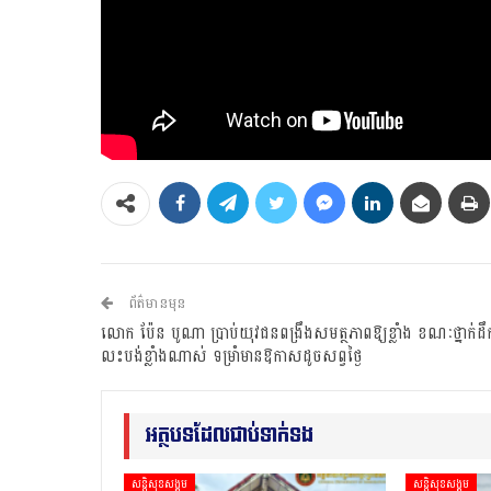
ព័ត៌មានមុន
លោក ប៉ែន បូណា ប្រាប់យុវជនពង្រឹងសមត្ថភាពឱ្យខ្លាំង ខណៈថ្នាក់ដឹ
លះបង់ខ្លាំងណាស់ ទម្រាំមានឱកាសដូចសព្វថ្ងៃ
អត្ថបទដែលជាប់ទាក់ទង
សន្តិសុខសង្គម
សន្តិសុខសង្គម