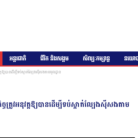
អន្តរជាតិ
ជីវិត និងសង្គម
សិល្បៈកម្សាន្ត
នយោ
ត្តឱ្យបានដើម្បីទប់ស្កាត់ល្បែងសុីសងតាមមូលដ្ឋាន
្ចត្រូវអនុវត្តឱ្យបានដើម្បីទប់ស្កាត់ល្បែងសុីសងតាម