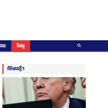
បាយ
វីដេអូ
ព័ត៌មានថ្មីៗ