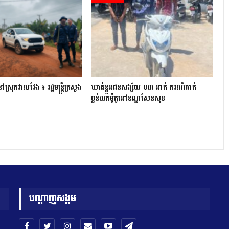
្រុក​វាល​វែង ៖ រដ្ឋមន្ត្រី​ក្រសួង
ឃាត់ខ្លួនជនសង្ស័យ ០៣ នាក់ ករណីធាក់
ប្លន់យកម៉ូតូនៅខណ្ឌសែនសុខ
បណ្តាញសង្គម