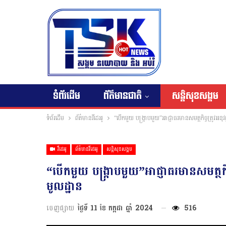
ទំព័រដើម
ព័ត៌មានជាតិ
សន្តិសុខសង្គម
ទំព័រដើម
ព័ត៌មានវីដេអូ
“បើកមួយ បង្ក្រាបមួយ”អាជ្ញាធរមានសមត្ថកិច្ចត្រូវអនុវ
វីដេអូ
ព័ត៌មានវីដេអូ
សន្តិសុខសង្គម
“បើកមួយ បង្ក្រាបមួយ”អាជ្ញាធរមានសមត្ថកិច
មូលដ្ឋាន
ចេញផ្សាយ
ថ្ងៃទី 11 ខែ កក្កដា ឆ្នាំ 2024
516