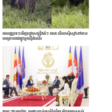
ពលរដ្ឋប្រទះឃេីញហ្វូងសត្វខ្ទីងធំៗ ខណៈ​ដើររកស៊ីស្មៅនៅតាម
បណ្តោយ​ដងផ្លូវអ្នកធ្វើដំណើរ
ជម្លោះជាមួយថៃ៖ កម្ពុជាប្រាប់អាម៉េរិកពីការមិនទទួលស្គាល់