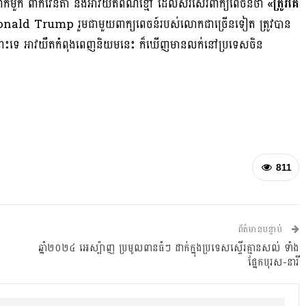
ាក់មួក ពាក់វ៉ែនតា និងអាវយឺតពណ៌ខ្មៅ ដែលសរសេរពាក្យពេចន៍ថា
«ត្រូវគេ
onald Trump រួមជាមួយពាក្យពេចន៍របស់លោកជាច្រើនទៀត ត្រូវបាន
កនោះទេ អាវយឺតកំពុងពេញនិយមនេះ ក៏ឃើញមានលក់នៅប្រទេសចិន
811
ព័ត៌មានបន្ទាប់
ឆ្នាំ២០២៤ អេស្ប៉ាញ ប្រមូលពានធំៗ ដាក់ក្នុងប្រទេសស្ទើរគ្មានសល់ ទាំង
ផ្នែកបុរស-នារី