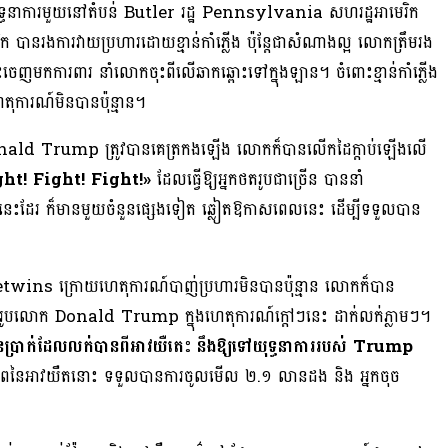
យុទ្ធនាការមួយនៅតំបន់ Butler រដ្ឋ Pennsylvania សហរដ្ឋអាមេរិក
នរងការវាយប្រហារដោយខ្មាន់កាំភ្លើង ប៉ុន្តែជាសំណាងល្អ លោកត្រឹមរង
ចេញមកការពារ នាំលោកចុះពីលើឆាកឆ្ពោះទៅក្នុងឡាន។ ចំពោះខ្មាន់កាំភ្លើង
េតុការណ៍មិនបានប៉ុន្មាន។
Donald Trump ត្រូវបានគេត្រកងឡើង លោកក៏បានលើកដៃក្ដាប់ឡើងលើ
ght! Fight! Fight!»
ដែលធ្វើឱ្យអ្នកថតរូបជាច្រើន បាននាំ
យគ្នានេះដែរ ក៏មានមួយចំនួនផ្សេងទៀត ឆ្លៀតឱកាសពេលនេះ ដើម្បីទទួលបាន
odgetwins ក្រោយហេតុការណ៍បាញ់ប្រហារមិនបានប៉ុន្មាន លោកក៏បាន
រូបលោក Donald Trump ក្នុងហេតុការណ៍ក្ដៅៗនេះ ដាក់លក់ភ្លាមៗ។
ប្រាក់ដែលលក់បានពីអាវយឺតេះ នឹងឱ្យទៅយុទ្ធនាការរបស់ Trump
ភាពនៃអាវយឺតនោះ ទទួលបានការចូលមើល ២.១ លានដង និង អ្នកចុច