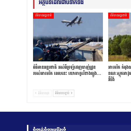
អត្ថបទដែលជាប់ទាក់ទង
ព័ត៌មានអន្តរជាតិ
ព័ត៌មានអន្តរជាតិ
ព័ត៌មានអន្ដរជាតិ អស់ពីច្រឡំដេញ​បាញ់ដ្រូន
អាមេរិក កំពុងប
របស់​អាមេរិក ពេលនេះ​ យោធាកូរ៉េខាងត្បូង…
ខណៈស្តុកអាវុធ
អ៊ីរ៉ង់
ព័ត៌មានមុន
ព័ត៌មានបន្ទាប់
ទំនាក់ទំនងយើងខ្ញុំ