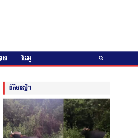
បាយ
វីដេអូ
ព័ត៌មានថ្មីៗ