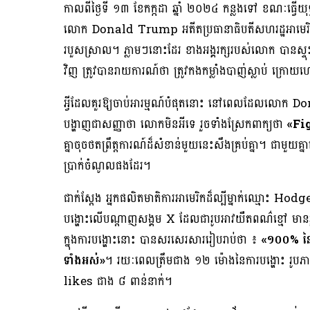
កាលពីថ្ងៃទី ១៣ ខែកក្កដា ឆ្នាំ ២០២៤ កន្លងទៅ ខណៈធ្វើ
លោក Donald Trump អតីតប្រធានាធិបតីសហរដ្ឋអាមេរិក បា
របួសស្រាល។ ភ្លាមៗនោះដែរ ខាងអង្គរក្សរបស់លោក បានស្ទុះ
វិញ ត្រូវបានរាយការណ៍ថា ត្រូវកងកម្លាំងបាញ់ស្លាប់ ក្រោយហ
អ្វីដែលគួរឱ្យចាប់អារម្មណ៍បំផុតនោះ នៅពេលដែលលោក 
បង្ហាញជាសញ្ញាថា លោកមិនអីទេ រួចទាំងស្រែកពាក្យថា
«Fi
គ្នាចុចថតព្រឹត្តការណ៍ដ៏សំខាន់មួយនេះសឹងគ្រប់គ្នា។ ជាមួ
ប្រាក់ចំណូលផងដែរ។
ជាក់ស្ដែង អ្នកផលិតមាតិការអាមេរិកដ៏ល្បីម្នាក់ឈ្មោះ H
បង្ហោះលើបណ្ដាញសង្គម X ដែលជារូបអាវយឺតពណ៌ខ្មៅ មាន
ក្នុងការបង្ហោះនោះ បានសរសេរសាររៀបរាប់ថា ៖
«១០០% នៃ
ទាំងអស់»
។ រយៈពេលត្រឹមជាង ១២ ម៉ោងនៃការបង្ហោះ រូប
likes ជាង ៨ ពាន់នាក់។