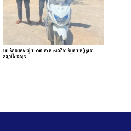
ឃាត់ខ្លួនជនសង្ស័យ ០៣ នាក់ ករណីធាក់ប្លន់យកម៉ូតូនៅ
ខណ្ឌសែនសុខ