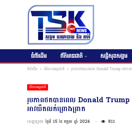
ទំព័រដើម
ព័ត៌មានជាតិ
សន្តិសុខសង្គម
ទំព័រដើម
ព័ត៌មានអន្តរជាតិ
រូបភាពថតបានពេល Donald Trump រងការយាយីជី-
ព័ត៌មានអន្តរជាតិ
រូបភាពថតបានពេល Donald Trump រងការយ
អាវយឺតលក់ព្រោងព្រាត
ចេញផ្សាយ
ថ្ងៃទី 15 ខែ កក្កដា ឆ្នាំ 2024
811