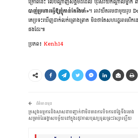
ក្រៅពីនេះ លើបណ្ដាញសង្គមដដែល បុរសវ័យកណ្ដាលម្នាក់ ព
បាញ់ប្រហារធ្វើឱ្យខ្ញុំកាន់តែរឹងមាំ»
។ អាវយឺតអមជាមួយរូប D
គេប្រទះឃើញដាក់លក់ព្រោងព្រាត មិនថាតែសហរដ្ឋអាមេរិ
ផងដែរ៕
ប្រភព៖
Kenh14
ព័ត៌មានមុន
ក្រសួងធម្មការនិងសាសនាបញ្ជាក់ថាមិនមានការបិទការដង្ហែទីងមោង
សម្រាប់រៃអង្គាសបច្ច័យនៅក្នុងរដូវកាលបុណ្យចូលព្រះវស្សាឡើយ