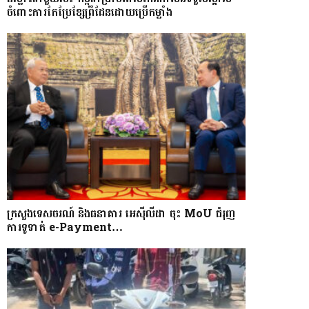
ចំពោះការកែប្រែខ្សែព្រំដែនដោយប្រើកម្លាំង
ក្រសួងទេសចរណ៍ និងធនាគារ អេស៊ីលីដា ចុះ MoU ជំរុញ
ការទូទាត់ e-Payment…