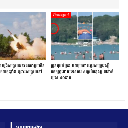
ព័ត៌មានអន្តរជាតិ
ារម្ភពីសង្គ្រាមអនាគតជាមួយចិន
ដ្រូនអ៊ុយក្រែន វាយប្រហារឆ្នេរសមុទ្ររុស្ស៊ី
ថយចុះខ្លាំង ព្រោះសង្គ្រាមនៅ
កកកុញដោយទេសចរ សម្លាប់មនុស្ស ៧នាក់
របួស ៤០នាក់
បណ្តាញសង្គម