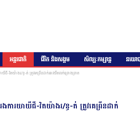
អន្តរជាតិ
ជីវិត និងសង្គម
សិល្បៈកម្សាន្ត
នយោ
វិតយ៉ាងរ/ន្ធ-ត់ ត្រូវគេព្រីនដាក់អាវយឺតលក់ព្រោងព្រាត
ាយីជី-វិតយ៉ាងរ/ន្ធ-ត់ ត្រូវគេព្រីនដាក់