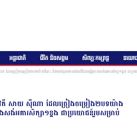
អន្តរជាតិ
ជីវិត និងសង្គម
សិល្បៈកម្សាន្ត
នយោ
ស៉ីណា ដែលច្រៀងចម្រៀង២បទយ៉ាងពីរោះ និងយល់ព្រមតាមសំណើដែលស្នើសាងសង់អគារសិក្សា១ខ្នង ជាប្រយោជ
ះយុវតី សាយ ស៉ីណា ដែលច្រៀងចម្រៀង២បទយ៉ាង
ង់អគារសិក្សា១ខ្នង ជាប្រយោជន៍រួមសម្រាប់