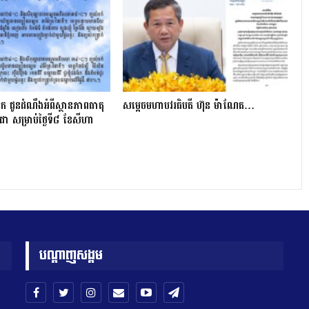
ក ជូនដំណឹងអំពីស្ថានភាពធាតុ
សម្តេចមហាបវរធិបតី ហ៊ុន ម៉ាណែត…
ា សម្រាប់ថ្ងៃទី៨ ខែសីហា
បណ្តាញសង្គម