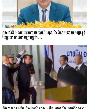
សារលិខិត សម្តេចមហាបវរធិបតី ហ៊ុន ម៉ាណែត នាយករដ្ឋមន្ត្រី
នៃព្រះរាជាណាចក្រកម្ពុជា…
តំណាងរាស្ត្រថៃ ស្រែកតវ៉ាលោក មីន អ៊ុងឡាំង ក្នុងព្រឹទ្ធសភា