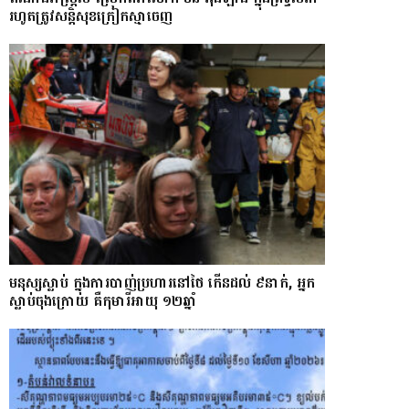
រហូតត្រូវសន្តិសុខក្រៀកស្មាចេញ
មនុស្សស្លាប់ ក្នុងការបាញ់ប្រហារនៅថៃ កើនដល់ ៩នាក់, អ្នក
ស្លាប់ចុងក្រោយ គឺកុមារីអាយុ ១២ឆ្នាំ