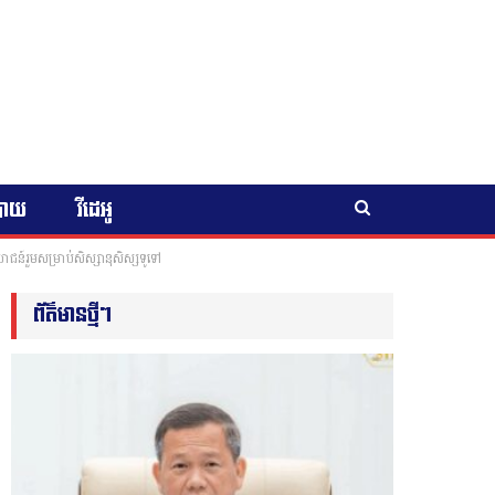
បាយ
វីដេអូ
ន៍រួមសម្រាប់សិស្សានុសិស្សទូទៅ
ព័ត៌មានថ្មីៗ