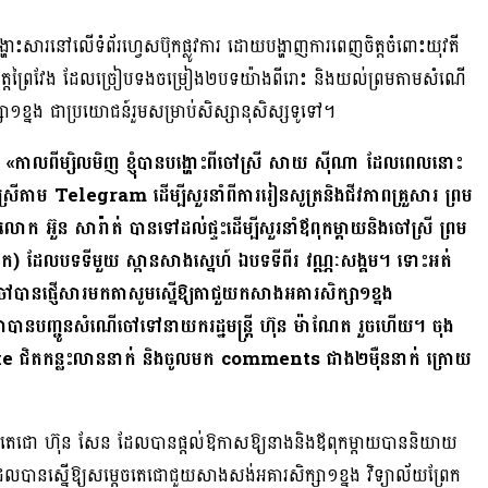
ហោះសារនៅលើទំព័រហ្វេសប៊ុកផ្លូវការ ដោយបង្ហាញការពេញចិត្តចំពោះយុវតី
 ខេត្តព្រៃវែង ដែលច្រៀបទងចម្រៀង២បទយ៉ាងពីរោះ និងយល់ព្រមតាមសំណើ
១ខ្នង ជាប្រយោជន៍រួមសម្រាប់សិស្សានុសិស្សទូទៅ។
ា
«កាលពីម្សិលមិញ ខ្ញុំបានបង្ហោះពីចៅស្រី សាយ ស៉ីណា ដែលពេលនោះ
ចៅស្រីតាម Telegram ដើម្បីសួរនាំពីការរៀនសូត្រនិងជីវភាពគ្រួសារ ព្រម
 លោក អ៊ួន សារ៉ាត់ បានទៅដល់ផ្ទះដើម្បីសួរនាំឪពុកម្តាយនិងចៅស្រី ព្រម
គោក) ដែលបទទីមួយ ស្ពានសាងស្នេហ៍ ឯបទទីពីរ វណ្ណៈសង្គម។ ទោះអត់
ានផ្ញើសារមកតាសូមស្នើឱ្យតាជួយកសាងអគារសិក្សា១ខ្នង
។ តាបានបញ្ជូនសំណើចៅទៅនាយករដ្ឋមន្ត្រី ហ៊ុន ម៉ាណែត រួចហើយ។ ចុង
 Like ជិតកន្លះលាននាក់ និងចូលមក comments ជាង២ម៉ឺននាក់ ក្រោយ
េចតេជោ ហ៊ុន សែន ដែលបានផ្ដល់ឱកាសឱ្យនាងនិងឪពុកម្ដាយបាននិយាយ
ស្នើឱ្យសម្ដេចតេជោជួយសាងសង់អគារសិក្សា១ខ្នង វិទ្យាល័យព្រែក