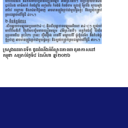
ក្រសួងធនធានទឹក ជូនដំណឹងអំពីស្ថានភាពធាតុអាកាសនៅ
កម្ពុជា សម្រាប់ថ្ងៃទី៨ ខែសីហា ឆ្នាំ២០២៦