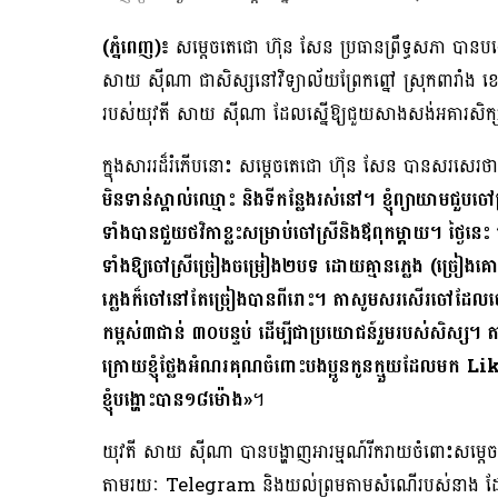
(ភ្នំពេញ)៖
សម្ដេចតេជោ ហ៊ុន សែន ប្រធានព្រឹទ្ធសភា បានបង្
សាយ ស៉ីណា ជាសិស្សនៅវិទ្យាល័យព្រែកព្នៅ ស្រុកពារាំង
របស់យុវតី សាយ ស៉ីណា ដែលស្នើឱ្យជួយសាងសង់អគារសិក្សា
ក្នុងសាររដ៏រំភើបនោះ សម្ដេចតេជោ ហ៊ុន សែន បានសរសេរថ
មិនទាន់ស្គាល់ឈ្មោះ និងទីកន្លែងរស់នៅ។ ខ្ញុំព្យាយាមជួប
ទាំងបានជួយថវិកាខ្លះសម្រាប់ចៅស្រីនិងឪពុកម្តាយ។ ថ្ងៃនេះ
ទាំងឱ្យចៅស្រីច្រៀងចម្រៀង២បទ ដោយគ្មានភ្លេង (ច្រៀង
ភ្លេងក៏ចៅនៅតែច្រៀងបានពីរោះ។ តាសូមសរសើរចៅដែលចៅប
កម្ពស់៣ជាន់​ ៣០បន្ទប់ ដើម្បីជាប្រយោជន៍រួមរបស់សិស្ស
ក្រោយខ្ញុំថ្លែងអំណរគុណចំពោះបងប្អូនកូនក្មួយដែលមក
ខ្ញុំបង្ហោះបាន១៨ម៉ោង»
។
យុវតី សាយ ស៉ីណា បានបង្ហាញអារម្មណ៍រីករាយចំពោះសម្ដ
តាមរយៈ Telegram និងយល់ព្រមតាមសំណើរបស់នាង ដែលបាន