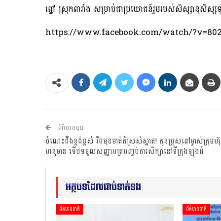
ព្នៅ ស្រុកពារាំង សម្រាប់ជាប្រយោជន៍រួមរបស់សិស្សានុសិស្
https://www.facebook.com/watch/?v=802
ព័ត៌មានមុន
ចំណេះដឹងខ្ពង់ខ្ពស់ រីឯមុខមាត់ក៏ស្រស់ស្អាត! កូនប្រុសពៅម្ចាស់ក្រុមហ៊
ហនុមាន ទើបទទួលសញ្ញាបត្របញ្ចប់ការសិក្សានៅទីក្រុងឡុងដ៍
អត្ថបទដែលជាប់ទាក់ទង
ព័ត៌មានជាតិ
ព័ត៌មានជាតិ