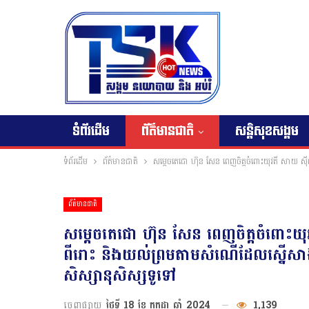
ទំព័រដើម
ព័ត៌មានជាតិ
សន្តិសុខសង្គម
ទំព័រដើម
ព័ត៌មានជាតិ
សម្ដេចតេជោ ហ៊ុន សែន ពេញចិត្តចំពោះយុវតី សាយ 
ព័ត៌មានជាតិ
សម្ដេចតេជោ ហ៊ុន សែន ពេញចិត្តចំពោ
ពីរោះ និងយល់ព្រមតាមសំណើដែលស្នើសាងស
សិស្សានុសិស្សទូទៅ
ចេញផ្សាយ
ថ្ងៃទី 18 ខែ កក្កដា ឆ្នាំ 2024
1,139