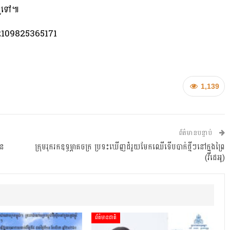
សទូទៅ៕
109825365171
1,139
ព័ត៌មានបន្ទាប់
ុន
ក្រុមរុករកឧទ្ធម្ភាគចក្រ ប្រទះឃើញដំរួយមែកឈើទើបបាក់ថ្មីៗនៅក្នុងព្រៃ​
(វីដេអូ)
ព័ត៌មានជាតិ