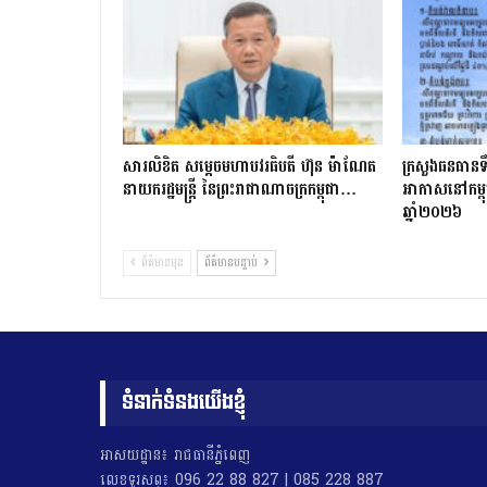
សារលិខិត សម្តេចមហាបវរធិបតី ហ៊ុន ម៉ាណែត
ក្រសួងធនធានទឹ
នាយករដ្ឋមន្ត្រី នៃព្រះរាជាណាចក្រកម្ពុជា…
អាកាសនៅកម្ពុជ
ឆ្នាំ២០២៦
ព័ត៌មានមុន
ព័ត៌មានបន្ទាប់
ទំនាក់ទំនងយើងខ្ញុំ
អាសយដ្ឋាន៖ រាជធានីភ្នំពេញ
លេខទូរសព្ទ៖ 096 22 88 827 | 085 228 887