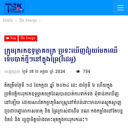
ទំព័រដើម
ជីវិត និងសង្គម
វីដេអូ
ជីវិត និងសង្គម
ក្រុមរុករកឧទ្ធម្ភាគចក្រ ប្រទះឃើញដំរួយមែកឈើ
ទើបបាក់ថ្មីៗនៅក្នុងព្រៃ​(វីដេអូ)
ចេញផ្សាយ
ថ្ងៃទី 18 ខែ កក្កដា ឆ្នាំ 2024
754
គិតត្រឹមថ្ងៃទី​ ១៨ ខែកក្កដា​ ឆ្នាំ​ ២០២៤ នេះ ជាថ្ងៃទី ៦​ ហើយក្នុង
ប្រតិបត្តិការរុករកឧទ្ធម្ភាគចក្រដែលបានបាត់ការទាក់ទង ពុំទាន់រកឃើញ
នៅឡើយ​ ដោយសារតែកត្តាភូមិសាស្ត្រនៅតំបន់នោះមានភាពស្មុគស្មាញ
ដូចជាបញ្ហាអាកាសធាតុ និង ព្រៃក្រាស់ជាដើម ខណៈកងកម្លាំងនៅតែបន្ត
ខិតខំ និង ប្តេជ្ញាចិត្តយ៉ាងមោះមុតក្នុងការរុករកនេះ។