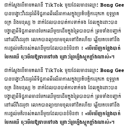
ជាក់ស្ដែងបើតាមគណនី TikTok មួយដែលមានឈ្មោះ
Bong Gee
បានបង្ហោះវីដេអូអំពីទិដ្ឋភាពពីលើអាកាសក្នុងប្រតិបត្តិការរុករក ឧទ្ធម្ភាគ
ចក្រ និងមនុស្ស ២​ នាក់ដែលបានបាត់ការទាក់ទង ដែលក្នុងនោះបាន
បង្ហាញពីទិដ្ឋភាពមានមែកឈើមួយដើមក្នុងព្រៃបានបាក់​ ព្រមទាំងបញ្ជាក់
នៅលើវីដេអូថា​ លោកបានព្យាយាមចូលទៅជិតហើយ​ ឆ្លើយតបទៅនឹង
ការផ្ដល់មតិរបស់គណនីមួយដែលបានខំមិនថា ៖
«បើឃើញកន្លែងបាក់
មែកឈើ ចុះមើលឱ្យទាបទៅបង ព្រោះព្រៃហ្នឹងស្តុកខ្លាំងណាស់»។
ជាក់ស្ដែងបើតាមគណនី TikTok មួយដែលមានឈ្មោះ
Bong Gee
បានបង្ហោះវីដេអូអំពីទិដ្ឋភាពពីលើអាកាសក្នុងប្រតិបត្តិការរុករក ឧទ្ធម្ភាគ
ចក្រ និងមនុស្ស ២​ នាក់ដែលបានបាត់ការទាក់ទង ដែលក្នុងនោះបាន
បង្ហាញពីទិដ្ឋភាពមានមែកឈើមួយដើមក្នុងព្រៃបានបាក់​ ព្រមទាំងបញ្ជាក់
នៅលើវីដេអូថា​ លោកបានព្យាយាមចូលទៅជិតហើយ​ ឆ្លើយតបទៅនឹង
ការផ្ដល់មតិរបស់គណនីមួយដែលបានខំមិនថា ៖
«បើឃើញកន្លែងបាក់
មែកឈើ ចុះមើលឱ្យទាបទៅបង ព្រោះព្រៃហ្នឹងស្តុកខ្លាំងណាស់»។