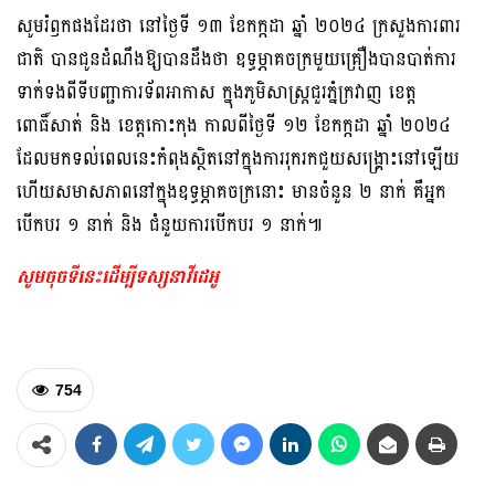
សូមរំឭកផងដែរថា នៅថ្ងៃទី ១៣ ខែកក្កដា ឆ្នាំ ២០២៤ ក្រសួងការពារ
ជាតិ បានជូនដំណឹងឱ្យបានដឹងថា ឧទ្ធម្ភាគចក្រមួយគ្រឿងបានបាត់ការ
ទាក់ទងពីទីបញ្ជាការទ័ពអាកាស ក្នុងភូមិសាស្រ្តជួរភ្នំក្រវាញ ខេត្ត
ពោធិ៍សាត់ និង ខេត្តកោះកុង កាលពីថ្ងៃទី ១២ ខែកក្កដា ឆ្នាំ ២០២៤
ដែលមកទល់ពេលនេះកំពុងស្ថិតនៅក្នុងការរុករកជួយសង្រ្គោះនៅឡើយ
ហើយសមាសភាពនៅក្នុងឧទ្ធម្ភាគចក្រនោះ មានចំនួន ២ នាក់ គឺអ្នក
បើកបរ ១ នាក់ និង ជំនួយការបើកបរ ១ នាក់៕
សូមចុចទីនេះដើម្បីទស្សនាវីដេអូ​
754