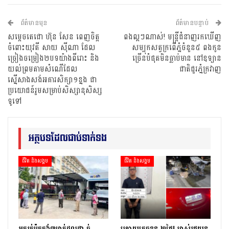
ព័ត៌មានមុន
ព័ត៌មានបន្ទាប់
សម្ដេចតេជោ ហ៊ុន សែន ពេញចិត្ត
ពងល្អៗណាស់! មន្ត្រីជំនាញរកឃើញ
ចំពោះយុវតី សាយ ស៉ីណា ដែល
សម្បុកសត្វក្រពើភ្នំចំនួន៥ ពងកូន
ច្រៀងចម្រៀង២បទយ៉ាងពីរោះ និង
ច្រើនបំផុតមិនធ្លាប់មាន នៅឧទ្យាន
យល់ព្រមតាមសំណើដែល
ជាតិជួរភ្នំក្រវាញ
ស្នើសាងសង់អគារសិក្សា១ខ្នង ជា
ប្រយោជន៍រួមសម្រាប់សិស្សានុសិស្ស
ទូទៅ
អត្ថបទដែលជាប់ទាក់ទង
ជីវិត និងសង្គម
ជីវិត និងសង្គម