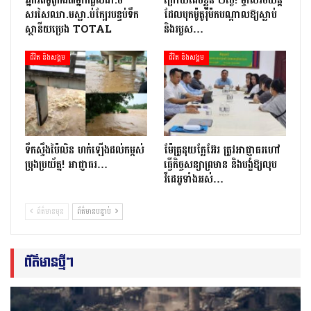
អ្នក​រត់​ម៉ូតូកង់៣​​ម្នាក់​ដួល​ដា.ច់​
ក្រោយ​គេចខ្លួន ២​ថ្ងៃ​! ម្ចាស់​រថយន្ត​
សរសៃឈា.ម​ស្លា.ប់​ក្បែរ​បន្ទប់ទឹក​
ដែល​បុក​ម៉ូតូ​រ៉ឺ​ម៉ក​បណ្តាល​ឱ្យ​ស្លាប់
ស្ថានីយ​ប្រេង ​TOTAL
និង​របួស…
ជីវិត និងសង្គម
ជីវិត និងសង្គម
ទឹកស្ទឹងប៉ៃលិន ហក់ឡើងដល់កម្ពស់
ម៉ែគ្រូនុយក្លែអ៊ែរ ត្រូវអាជ្ញាធរហៅ
ប្រុងប្រយ័ត្ន! អាជ្ញាធរ…
ធ្វើកិច្ចសន្យាព្រមាន និងបង្ខំឱ្យលុប
វីដេអូទាំងអស់…
ព័ត៌មានមុន
ព័ត៌មានបន្ទាប់
ព័ត៌មានថ្មីៗ