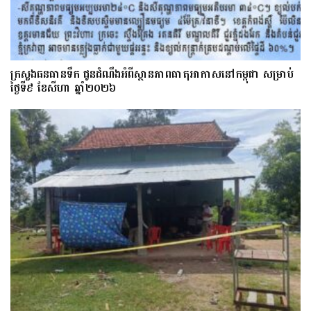
ក្រសួងធនធានទឹក ជូនដំណឹងអំពីស្ថានភាពធាតុអាកាសនៅកម្ពុជា សម្រាប់
ថ្ងៃទី៩ ខែសីហា ឆ្នាំ២០២៦