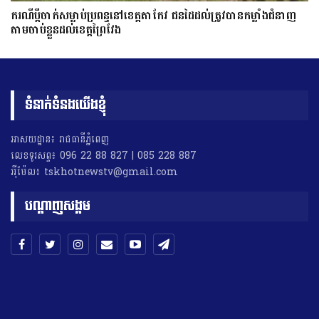
ករណីប្ដីចាក់សម្លាប់ប្រពន្ធនៅខេត្តតាកែវ ជនដៃដល់ត្រូវបានកម្លាំងជំនាញ
តាមចាប់ខ្លួនដល់ខេត្តព្រៃវែង
ទំនាក់ទំនងយើងខ្ញុំ
អាសយដ្ឋាន៖ រាជធានីភ្នំពេញ
លេខទូរសព្ទ៖ 096 22 88 827 | 085 228 887
អុីម៉ែល៖ tskhotnewstv@gmail.com
បណ្តាញសង្គម