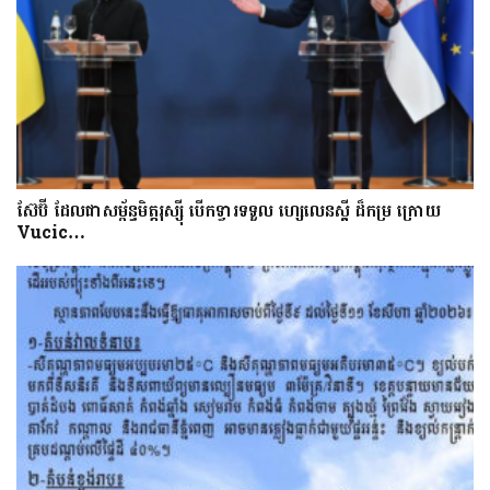
ស៊ែប៊ី​ ដែល​ជា​សម្ព័ន្ធមិត្តរុស្ស៊ី បើក​ទ្វារទទួល​ ហ្សេលេនស្គី​​ ដ៏​កម្រ ក្រោយ
Vucic…