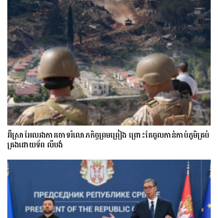
អ៊ីស្រាអែលរង​ការ​ចោទ​​រំលោភកិច្ចព្រមព្រៀង ព្រោះតែ​​ចូល​កាន់​កាប់​ភូមិគ្រប់
គ្រងដោយទ័ព លីបង់