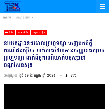
ទំព័រដើម
ព័ត៌មានវីដេអូ
វីដេអូ
ព័ត៌មានវីដេអូ
សន្តិសុខសង្គម
នាយកដ្ឋាននគរបាលព្រហ្មទណ្ឌ ចេញមកបំភ្លឺ
ករណីជនស៊ីវិល ពាក់កាតដែលមានសញ្ញានគរបាល
ព្រហ្មទណ្ឌ ពាក់ព័ន្ធករណីឃាត់មនុស្សនៅ
ខណ្ឌសែនសុខ
ចេញផ្សាយ
ថ្ងៃទី 19 ខែ កក្កដា ឆ្នាំ 2024
771