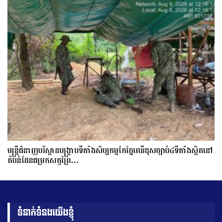
មន្ត្រីជំនាញបរិស្ថានបង្រ្កាបទីតាំងសិប្បកម្មកែច្នៃឈើខុសច្បាប់៤ទីតាំងស្ថិតនៅ
តំបន់ដែនជម្រកសត្វព្រៃ…
ទំនាក់ទំនងយើងខ្ញុំ