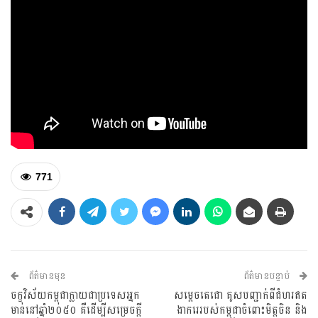
771
ព័ត៌មានមុន
ព័ត៌មានបន្ទាប់
ចក្ខុវិស័យកម្ពុជាក្លាយជាប្រទេសអ្នក
សម្ដេចតេជោ គូសបញ្ជាក់ពីជំហរឥត
មាននៅឆ្នាំ២០៥០ គឺដើម្បីសម្រេចក្តី
ងាករេរបស់កម្ពុជាចំពោះមិត្តចិន និង