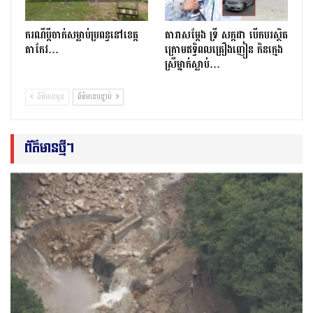
ករណីប្ដីចាក់សម្លាប់ប្រពន្ធនៅខេត្ត
តារាសម្ដែង ទ្រី សក្កដា បើកបរស្ថិត
តាកែវ…
ក្រោមឥទ្ធិពលគ្រឿងញៀន កិនក្មេង
ស្រីម្នាក់ស្លាប់…
ព័ត៌មានមុន
ព័ត៌មានបន្ទាប់
ព័ត៌មានថ្មីៗ