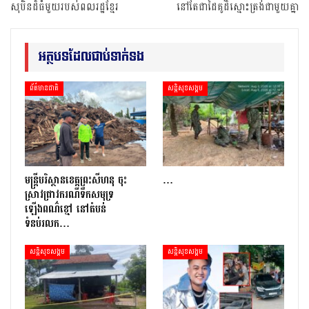
សុបិនដ៏ធំមួយរបស់ពលរដ្ឋខ្មែរ
នៅតែជាដៃគូដ៏ស្មោះត្រង់ជាមួយគ្នា
អត្ថបទដែលជាប់ទាក់ទង
ព័ត៌មានជាតិ
សន្តិសុខសង្គម
មន្រ្តីបរិស្ថានខេត្តព្រះសីហនុ ចុះ
…
ស្រាវជ្រាវករណីទឹកសមុទ្រ
ឡើងពណ៌ខ្មៅ នៅតំបន់
ទំនប់រលក…
សន្តិសុខសង្គម
សន្តិសុខសង្គម