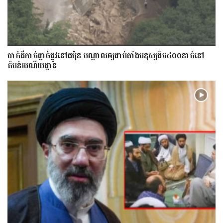
​បាក់​ដី​កាត់ផ្តាច់ផ្លូវ​​នៅជប៉ុន បណ្តាល​ឲ្យ​ជាប់​គាំង​​​មនុស្ស​ជិត​៤០០នាក់​នៅ
តំបន់រមណីយដ្ឋាន​