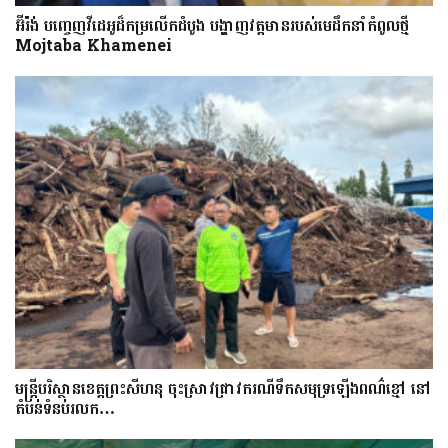
អ៊ីរ៉ង់ បញ្ចេញវីដេអូដ៏កម្រលើក​ដំបូង បង្ហាញ​វត្តមាន​​​របស់​​មេដឹកនាំកំពូលថ្មី
Mojtaba Khamenei
មន្រ្តីបរិស្ថានខេត្តព្រះសីហនុ ចុះស្រាវជ្រាវករណីទឹកសមុទ្រឡើងពណ៌ខ្មៅ នៅ
តំបន់ទំនប់រលក…