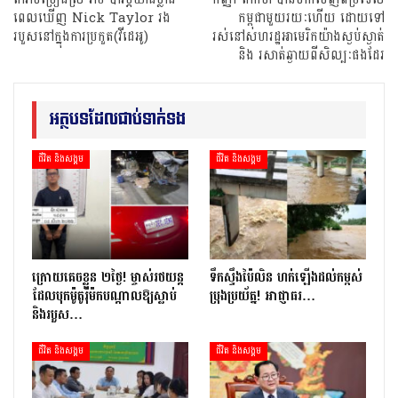
ពេលឃើញ Nick Taylor រង
កម្ពុជាមួយរយៈហើយ ដោយទៅ
របួសនៅក្នុងការប្រកួត(វីដេអូ)
រស់នៅសហរដ្ឋអាមេរិកយ៉ាងស្ងប់ស្ងាត់
និង រសាត់ឆ្ងាយពីសិល្បៈផងដែរ
អត្ថបទដែលជាប់ទាក់ទង
ជីវិត និងសង្គម
ជីវិត និងសង្គម
ក្រោយ​គេចខ្លួន ២​ថ្ងៃ​! ម្ចាស់​រថយន្ត​
ទឹកស្ទឹងប៉ៃលិន ហក់ឡើងដល់កម្ពស់
ដែល​បុក​ម៉ូតូ​រ៉ឺ​ម៉ក​បណ្តាល​ឱ្យ​ស្លាប់
ប្រុងប្រយ័ត្ន! អាជ្ញាធរ…
និង​របួស…
ជីវិត និងសង្គម
ជីវិត និងសង្គម