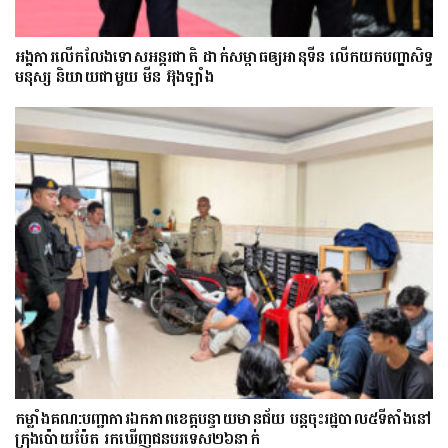
អង្គការលើកលែងទោសអន្តរជាតិ ដាក់សម្ពាធឲ្យអានុទីន លើកយកបញ្ហាសិទ្ធ
មនុស្ស និយាយជាមួយ មីន អ៊ុងឡាំង
កម្លាំងគណ:បញ្ជាការឯកភាពខេត្តបន្ទាយមានជ័យ បន្តចុះរដ្ឋបាល៥ទីតាំងនៅ
ក្រុងប៉ោយប៉ែត រកឃើញជនបរទេស២៦នាក់