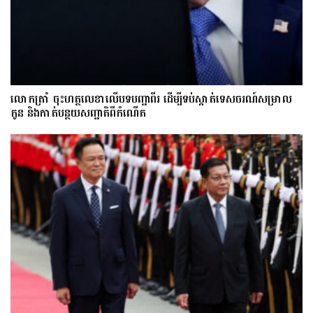
លោក​ត្រាំ ចុះហត្ថលេខាលើបទបញ្ជាពីរ ដើម្បីទប់ស្កាត់ទេស​ចរណ៍សម្រាល
កូន និងកាត់បន្ថយសញ្ជាតិពីកំណើត