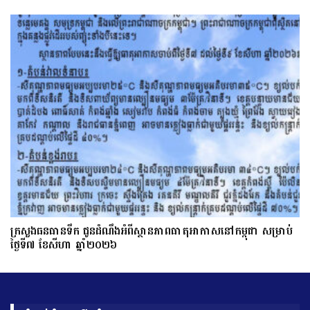
ក្រសួងធនធានទឹក ជូនដំណឹងអំពីស្ថានភាពធាតុអាកាសនៅកម្ពុជា សម្រាប់
ថ្ងៃទី៧ ខែសីហា ឆ្នាំ២០២៦