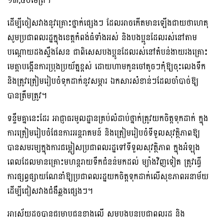
១៣,៥០ម៉ែត្រ។
ដើម្បីចៀសវាងនូវគ្រោះថ្នាក់ផ្សេងៗ ដែលអាចកើតមានឡើងជាយថាហេតុ
សូមប្រជាពលរដ្ឋក្នុងខេត្តកំពង់ធំទាំងអស់ និងបងប្អូនដែលរស់នៅតាម
បណ្ដោយដងស្ទឹងសែន ជាពិសេសបងប្អូនដែលរស់នៅតំបន់ងាយរងគ្រោះ
មេត្តាបង្កើនការប្រុងប្រយ័ត្នខ្ពស់ ដោយហាមកូនចៅតូចៗកុំឱ្យចុះលេងទឹក
និងត្រូវត្រៀមរៀបចំទុកដាក់នូវសម្ភារ ឯកសារសំខាន់ៗដែលចាំបាច់ឱ្យ
បានត្រឹមត្រូវ។
ទន្ទឹមគ្នានេះដែរ អាជ្ញាធរមូលដ្ឋានគ្រប់លំដាប់ថ្នាក់ត្រូវយកចិត្តទុកដាក់ ក្នុង
ការត្រៀមរៀបចំផែនការអន្ដរាគមន៍ និងត្រៀមរៀបចំទីទួលសុវត្ថិភាពឱ្យ
បានសមរម្យក្នុងការជម្លៀសប្រជាពលរដ្ឋទៅទីទួលសុវត្ថិភាព ក្នុងអំឡុង
ពេលដែលមានគ្រោះមហន្ដរាយទឹកជំនន់មកដល់ ម្យ៉ាងវិញទៀត ត្រូវធ្វើ
ការផ្សព្វផ្សាយណែនាំឱ្យប្រជាពលរដ្ឋយកចិត្តទុកដាក់លើសុខភាពអនាម័យ
ដើម្បីជៀសវាងជំងឺឆ្លងផ្សេងៗ។
អាស្រ័យដូចបានជម្រាបជូនខាងលើ សូមបងប្អូនប្រជាពលរដ្ឋ និង