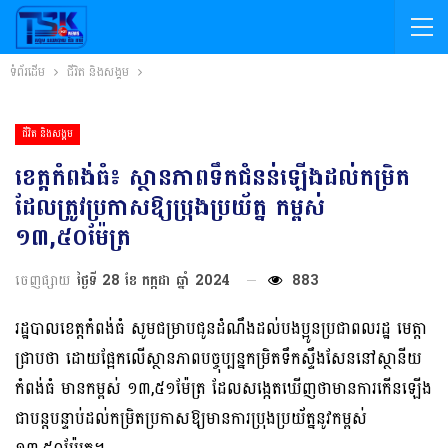
ទំព័រដើម
ជីវិត និងសង្គម
ជីវិត និងសង្គម
ខេត្តកំពង់ធំ៖ ស្ថានភាពទឹកជំនន់ឡើងដល់កម្រិត
ដែលត្រូវប្រកាសឱ្យប្រុងប្រយ័ត្ន កម្ពស់
១៣,៥០ម៉ែត្រ
ចេញផ្សាយ
ថ្ងៃទី 28 ខែ កក្កដា ឆ្នាំ 2024
883
រដ្ឋបាលខេត្តកំពង់ធំ សូមជម្រាបជូនដំណឹងដល់បងប្អូនប្រជាពលរដ្ឋ មេត្តា
ជ្រាបថា ដោយផ្អែកលើស្ថានភាពបច្ចុប្បន្នកម្រិតទឹកស្ទឹងសែននៅស្ថានីយ
កំពង់ធំ មានកម្ពស់ ១៣,៥១ម៉ែត្រ ដែលសង្កេតឃើញថាមានការកើនឡើង
ជាបន្ដបន្ទាប់ដល់កម្រិតប្រកាសឱ្យមានការប្រុងប្រយ័ត្ននូវកម្ពស់