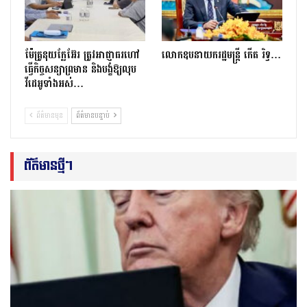
ម៉ែគ្រូនុយក្លែអ៊ែរ ត្រូវអាជ្ញាធរហៅ
លោកឧបនាយករដ្ឋមន្ត្រី កើត រិទ្ធ…
ធ្វើកិច្ចសន្យាព្រមាន និងបង្ខំឱ្យលុប
វីដេអូទាំងអស់…
ព័ត៌មានមុន
ព័ត៌មានបន្ទាប់
ព័ត៌មានថ្មីៗ