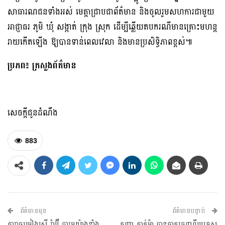
សាធារណជនទាំងអស់ មេត្ដាជ្រាបជាព័ត៌មាន និងចូលរួមសហការជាមួយ
អាជ្ញាធរ ភូមិ ឃុំ សង្កាត់ ក្រុង ស្រុក ដើម្បីឆ្លើយតបករណីមានគ្រោះមហន្ដ
រាយកើតឡើង ឱ្យបានទាន់ពេលវេលា និងមានប្រសិទ្ធិភាពខ្ពស់៕
ប្រភព៖ ក្រសួងព័ត៌មាន
សេចក្តីជូនដំណឹង
883
ព័ត៌មានមុន
ព័ត៌មានបន្ទាប់
តារាចម្រៀងស្រី រ៉ាប៊ី បារម្ភយ៉ាងខ្លាំង
កញ្ញា តាក់ម៉ា បានចាកចេញពីប្រទេស