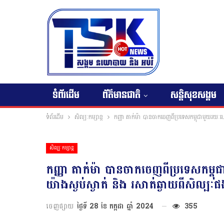
ទំព័រដើម
ព័ត៌មានជាតិ
សន្តិសុខសង្គម
ទំព័រដើម
សិល្បៈកម្សាន្ត
កញ្ញា តាក់ម៉ា បានចាកចេញពីប្រទេសកម្ពុជាមួយរយៈ
សិល្បៈកម្សាន្ត
កញ្ញា តាក់ម៉ា បានចាកចេញពីប្រទេសកម
យ៉ាងស្ងប់ស្ងាត់ និង រសាត់ឆ្ងាយពីសិល្បៈ
ចេញផ្សាយ
ថ្ងៃទី 28 ខែ កក្កដា ឆ្នាំ 2024
355