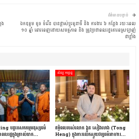
ព័ត៌មានបន្ទាប់
រុង
ឯកឧត្តម គួច ចំរើន បានផ្លាស់ប្ដូរតួនាទី និង ការងារ ៦ កន្លែង រយៈពេល
១០ ឆ្នាំ ពោរពេញដោយសមត្ថភាព និង ត្រូវប្រជាពលរដ្ឋគោរពស្រឡាញ់
ជាខ្លាំង
សិល្បៈកម្សាន្ត
 បន្តបេសកកម្មមនុស្សធម៌
ឥទ្ធិពលរបស់លោក ងួន សៀងហេង (Tong
ពលរដ្ឋក្នុងគ្រាលំបាក…
Heng) ក្នុងការលើកស្ទួយវប្បធម៌អាហារ…