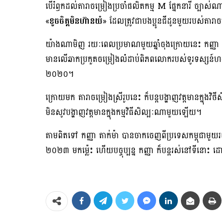
បើរំឭកដល់តារាចម្រៀងប្រចាំផលិតកម្ម M ផ្នែកនារី ច្បាស់
«
ខូចចិត្តមិនហ៊ានយំ
» ដែលត្រូវជាបងប្អូនជីដូនមួយរបស់តារា
យ៉ាងណាមិញ រយៈពេលប្រមាណមួយឆ្នាំចុងក្រោយនេះ កញ្ញា តាក់ម
មានលើឆាកប្រកួតចម្រៀងលំដាប់ពិភពលោករបស់ទូរទស្សន៍ហង្ស
២០២០។
ក្រោយមក តារាចម្រៀងស្រីរូបនេះ ក៏បន្តបង្ហាញវត្តមានក្នុងវិថ
មិនសូវបង្ហាញវត្តមានក្នុងកម្មវិធីសិល្បៈណាមួយឡើយ។
តាមពិតទៅ កញ្ញា តាក់ម៉ា បានចាកចេញពីប្រទេសកម្ពុជាមួ
២០២៣ មកម្ល៉េះ ហើយបច្ចុប្បន្ន កញ្ញា ក៏បន្តរស់នៅទីនោះ ដ