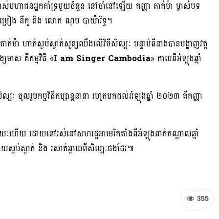
ណាស់មហាជនអ្នកគាំទ្រមួយចំនួន នៅចាំនៅឡើយ កញ្ញា តាក់ម៉ា ម្ចាស់បទ
ចម្រៀង នីកូ និង លោក ណុប បាយ៉ារិទ្ធ។
៉ា ហាក់ស្ងប់ស្ងាត់សូន្យឈឹងលើវិថីសិល្បៈ បន្ទាប់ពីនាងបានបង្ហាញវត្ត
មាស គឺកម្មវិធី «
I am Singer Cambodia
» កាលពីអំឡុងឆ្នាំ
ីសិល្បៈ ចូលរួមកម្មវិធីកម្សាន្តនានា រហូតមកដល់អំឡុងឆ្នាំ ២០២៣ គឺកញ្ញា
យរយៈហើយ ដោយទៅរស់នៅសហរដ្ឋអាមេរិកតាំងពីអំឡុងពាក់កណ្តាលឆ្នាំ
ោយស្ងប់ស្ងាត់ និង រសាត់ឆ្ងាយពីសិល្បៈផងដែរ៕
355