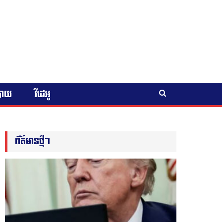
បាយ
វីដេអូ
ព័ត៌មានថ្មីៗ