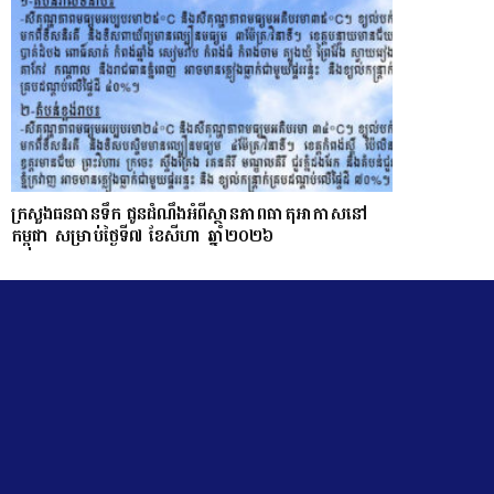
ក្រសួងធនធានទឹក ជូនដំណឹងអំពីស្ថានភាពធាតុអាកាសនៅ
កម្ពុជា សម្រាប់ថ្ងៃទី៧ ខែសីហា ឆ្នាំ២០២៦