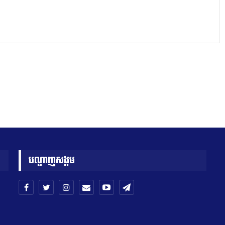
បណ្តាញសង្គម