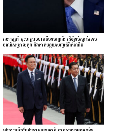
លោក​ត្រាំ ចុះហត្ថលេខាលើបទបញ្ជាពីរ ដើម្បីទប់ស្កាត់ទេស​
ចរណ៍សម្រាលកូន និងកាត់បន្ថយសញ្ជាតិពីកំណើត
អង្គការលើកលែងទោសអន្តរជាតិ ដាក់សម្ពាធឲ្យអានុទីន