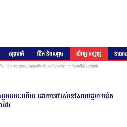
អន្តរជាតិ
ជីវិត និងសង្គម
សិល្បៈកម្សាន្ត
នយោ
ហើយ ដោយទៅរស់នៅសហរដ្ឋអាមេរិកយ៉ាងស្ងប់ស្ងាត់ និង រសាត់ឆ្ងាយពីសិល្បៈផងដែរ
្ពុជាមួយរយៈហើយ ដោយទៅរស់នៅសហរដ្ឋអាមេរិក
ផងដែរ