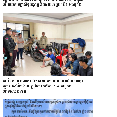
លើកយកបញ្ហាសិទ្ធមនុស្ស និយាយជាមួយ មីន អ៊ុងឡាំង
កម្លាំងគណ:បញ្ជាការឯកភាពខេត្តបន្ទាយមានជ័យ បន្តចុះ
រដ្ឋបាល៥ទីតាំងនៅក្រុងប៉ោយប៉ែត រកឃើញជន
បរទេស២៦នាក់