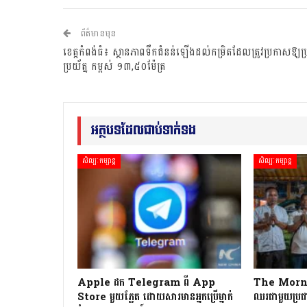
ព័ត៌មានមុន
ខេត្តកំពង់ធំ៖ ស្ថានភាពទឹកជំនន់ឡើងដល់កម្រិតដែលត្រូវប្រកាសឱ្យប្
ប្រយ័ត្ន កម្ពស់ ១៣,៥០ម៉ែត្រ
អត្ថបទដែលជាប់ទាក់ទង
សិល្បៈកម្សាន្ត
សិល្បៈកម្សាន្ត
Apple ដក Telegram ពី App
The Morning
Store មួយភ្លែត ដោយសារមានអ្នកប្រើម្នាក់
ឈរជាមួយប្រជា