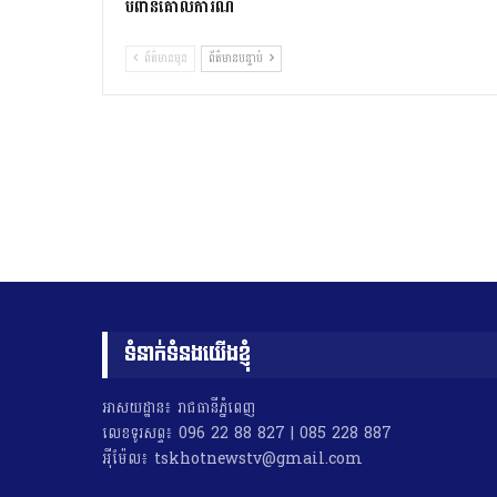
បំពានគោលការណ៍
ព័ត៌មានមុន
ព័ត៌មានបន្ទាប់
ទំនាក់ទំនងយើងខ្ញុំ
អាសយដ្ឋាន៖ រាជធានីភ្នំពេញ
លេខទូរសព្ទ៖ 096 22 88 827 | 085 228 887
អុីម៉ែល៖ tskhotnewstv@gmail.com