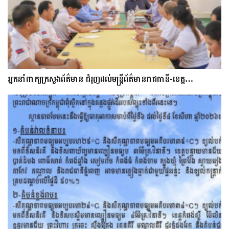
អ្នកនាំពាក្យក្រសួងព័ត៌មាន ជំរុញដល់មន្ត្រីព័ត៌មានរាជធានី-ខេត្ត…