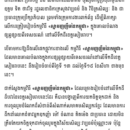
ដឹកនាំគណៈប្រតិបត្តិ និង សមាជិកនៃសមាគម ចូលរួមកិច្ចប្រជុំជាមួយឯក
ឧត្តម ទិត ថាវរិទ្ធ រដ្ឋលេខាធិកាក្រសួងវប្បធម៌ និង វិចិត្រសិល្បៈ និង ជា
ប្រធានក្រុមប្រឹក្សាភិបាល ព្រមទាំងក្រុមការងារពាក់ព័ន្ធ ដើម្បីពិភាក្សា
លើការត្រៀមរៀបចំកម្មវិធី «
ស្នាមញញឹមនៃកម្ពុជា
» ក្នុងគោលបំណង
ផ្សព្វផ្សាយពីទេសចរណ៍ នៅលើទឹកដីខេត្តសៀមរាប។
បើតាមការឱ្យដឹងលើផេកផ្លូវការខាងលើ កម្មវិធី «
ស្នាមញញឹមនៃកម្ពុជា
»
ដែលមានគោលបំណងក្នុងការផ្សព្វផ្សាយពីទេសចរណ៍នៅលើទឹកដីខេត្ត
សៀមរាបនេះ នឹងរៀបចំចាប់ពីថ្ងៃទី ១៣ ដល់ថ្ងៃទី១៥ ខែសីហា ខាងមុខ
នេះ។
ជាក់ស្ដែងកម្មវិធី
«ស្នាមញញឹមនៃកម្ពុជា»
ដែលគ្រោងរៀបចំនៅលើទឹកដី
ដ៏បវរនៃខេត្តសៀមរាបនេះដែរ គឺបានបង្ហាញពីការយកចិត្តទុកដាក់ និង
ការចូលរួមចំណែកដ៏សំខាន់ពីសំណាក់សមាគមសិល្បករខ្មែរ ដែលមានការ
ដឹកនាំលោកជំទាវអ្នកឧកញ៉ា ម៉ៅ ចំណាន គិតម៉េង ជាប្រធាន ដោយមិន
ត្រឹមតែយកចិត្តទុកដាក់ចូលរួមក្នុងវិស័យសិល្បៈវប្បធម៌ប៉ុណ្ណោះទេ ប៉ុន្តែ