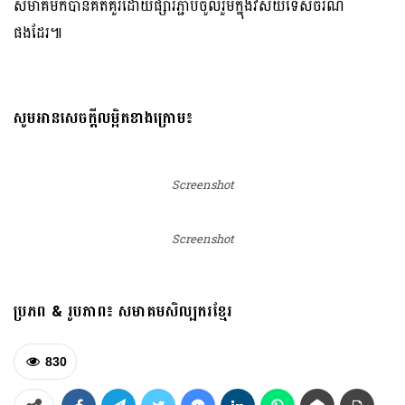
សមាគមក៏បានគិតគួរដោយផ្សារភ្ជាប់ចូលរួមក្នុងវិស័យទេសចរណ៍
ផងដែរ៕
សូមអានសេចក្តីលម្អិតខាងក្រោម៖
Screenshot
Screenshot
ប្រភព & រូបភាព៖ សមាគមសិល្បករខ្មែរ
830