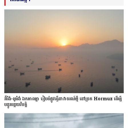
អ៊ីរ៉ង់-អូម៉ង់ ឯកភាពគ្នា រៀបចំផ្លូវធ្វើនាវាចរណ៍ថ្មី នៅច្រក Hormuz ដើម្បី
បន្ធូរបន្ថយវិបត្តិ