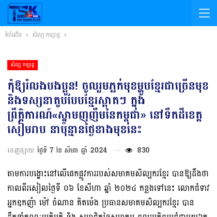
ទំព័រដើម
សិល្បៈកម្សាន្ត
សិល្បៈកម្សាន្ត
កុំឱ្យរំលងបងប្អូន! ចូលរួមភ្លក់មុខម្ហូបខ្មែរជាច្រើនមុខ
និងទស្សនាតូបបែបខ្មែរស្អាតៗ ក្នុង
ព្រឹត្តិការណ៍«ស្នាមញញឹមនៃកម្ពុជា» នៅទឹកដីខេត្ត
សៀមរាប នាប៉ុន្មានថ្ងៃខាងមុខនេះ
ចេញផ្សាយ
ថ្ងៃទី 7 ខែ សីហា ឆ្នាំ 2024
830
តាមការបង្ហោះនៅលើផេកផ្លូវការរបស់សមាគមសិល្បករខ្មែរ បានឱ្យដឹងថា
កាលពីរសៀលថ្ងៃទី ០៦ ខែសីហា ឆ្នាំ ២០២៤ កន្លងទៅនេះ លោកជំទាវ
អ្នកឧកញ៉ា ម៉ៅ ចំណាន គិតម៉េង ប្រធានសមាគមសិល្បករខ្មែរ បាន