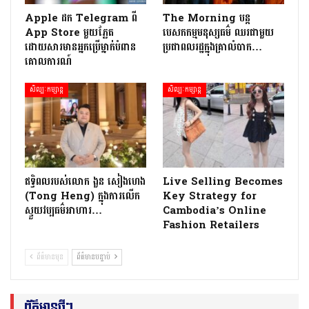
Apple ដក Telegram ពី
The Morning បន្ត
App Store មួយភ្លែត
បេសកកម្មមនុស្សធម៌ ឈរជាមួយ
ដោយសារមានអ្នកប្រើម្នាក់បំពាន
ប្រជាពលរដ្ឋក្នុងគ្រាលំបាក…
គោលការណ៍
សិល្បៈកម្សាន្ត
សិល្បៈកម្សាន្ត
ឥទ្ធិពលរបស់លោក ងួន សៀងហេង
Live Selling Becomes
(Tong Heng) ក្នុងការលើក
Key Strategy for
ស្ទួយវប្បធម៌អាហារ…
Cambodia’s Online
Fashion Retailers
ព័ត៌មានមុន
ព័ត៌មានបន្ទាប់
ព័ត៌មានថ្មីៗ