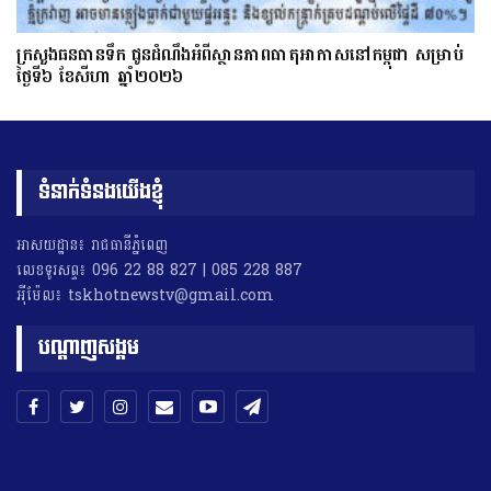
ក្រសួងធនធានទឹក ជូនដំណឹងអំពីស្ថានភាពធាតុអាកាសនៅកម្ពុជា សម្រាប់
ថ្ងៃទី៦ ខែសីហា ឆ្នាំ២០២៦
ទំនាក់ទំនងយើងខ្ញុំ
អាសយដ្ឋាន៖ រាជធានីភ្នំពេញ
លេខទូរសព្ទ៖ 096 22 88 827 | 085 228 887
អុីម៉ែល៖ tskhotnewstv@gmail.com
បណ្តាញសង្គម