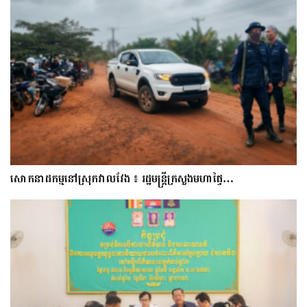
សោកនាដកម្ម​នៅ​ស្រុក​វាល​វែង ៖ រដ្ឋមន្ត្រី​ក្រសួងមហាផ្ទៃ…