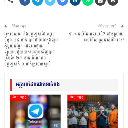
ព័ត៌មានមុន
ព័ត៌មានបន្ទាប់
អ្នកទេសចរ និងមគ្គុទ្ទេសថៃ សុរប
ទា-»រកយំតែពេលយប់? ដោះស្រាយ
ចំនួន ២៤ នាក់ បានជាប់នៅក្នុងល្អាង
តាមវិធីសាស្ត្រអស់ទាំងនេះ!
ភ្នំមួយកន្លែង ដែលអាជ្ញាធរ
ព្យាយាមជួយយកចេញមកវិញបាន
ត្រឹមតែ ២៣ នាក់ ចំណែកឯ
មគ្គុទ្ទេសក៍ ១ នាក់ត្រូវបានស្លាប់
អត្ថបទដែលជាប់ទាក់ទង
សិល្បៈកម្សាន្ត
សិល្បៈកម្សាន្ត