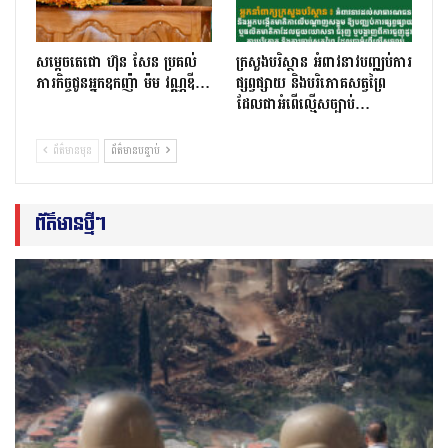
សម្តេចតេជោ ហ៊ុន សែន ប្រគល់
ក្រសួងបរិស្ថាន អំពាវនាវបញ្ឈប់ការ
ភារកិច្ចជូនអ្នកឧកញ៉ា ម៉ម វណ្ណឌី…
ផ្សព្វផ្សាយ និងបរិភោគសត្វព្រៃ
ដែលជាអំពើល្មើសច្បាប់…
ព័ត៌មានមុន
ព័ត៌មានបន្ទាប់
ព័ត៌មានថ្មីៗ