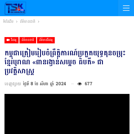
ទំព័រដើម
ព័ត៌មានជាតិ
វីដេអូ
ព័ត៌មានជាតិ
ព័ត៌មានវីដេអូ
កម្ពុជាត្រៀមរៀបចំព្រឹត្តិការណ៍ប្រកួតយុទ្ធគុនចម្រុះ
ខ្មែរបុរាណ «ពានរង្វាន់សម្ដេច ធិបតី» ជា
ប្រវត្ដិសាស្ដ្រ
ចេញផ្សាយ
ថ្ងៃទី 8 ខែ សីហា ឆ្នាំ 2024
677