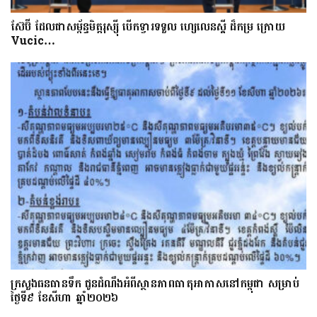
ស៊ែប៊ី​ ដែល​ជា​សម្ព័ន្ធមិត្តរុស្ស៊ី បើក​ទ្វារទទួល​ ហ្សេលេនស្គី​​ ដ៏​កម្រ ក្រោយ
Vucic…
ក្រសួងធនធានទឹក ជូនដំណឹងអំពីស្ថានភាពធាតុអាកាសនៅកម្ពុជា សម្រាប់
ថ្ងៃទី៩ ខែសីហា ឆ្នាំ២០២៦