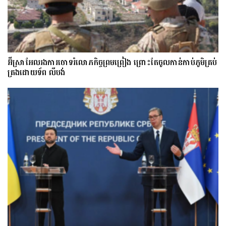
អ៊ីស្រាអែលរង​ការ​ចោទ​​រំលោភកិច្ចព្រមព្រៀង ព្រោះតែ​​ចូល​កាន់​កាប់​ភូមិគ្រប់
គ្រងដោយទ័ព លីបង់