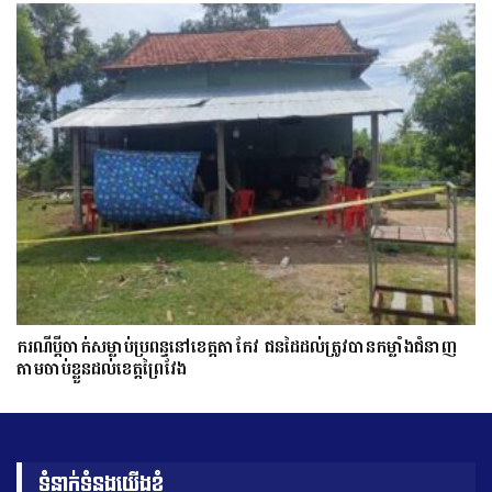
ករណីប្ដីចាក់សម្លាប់ប្រពន្ធនៅខេត្តតាកែវ ជនដៃដល់ត្រូវបានកម្លាំងជំនាញ
តាមចាប់ខ្លួនដល់ខេត្តព្រៃវែង
ទំនាក់ទំនងយើងខ្ញុំ