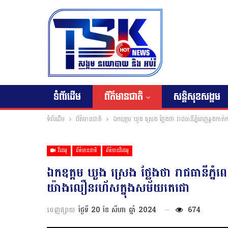
ទំព័រដើម
ព័ត៌មានជាតិ
សន្តិសុខសង្គម
ទំព័រដើម
ព័ត៌មានជាតិ
ឯកឧត្តម ឃួង ស្រេង ថ្លែងថា រាជធានីភ្នំពេញឆ្លងកា
វីដេអូ
ព័ត៌មានជាតិ
ព័ត៌មានវីដេអូ
ឯកឧត្តម ឃួង ស្រេង ថ្លែងថា រាជធានីភ្នំព
យ៉ាងលឿនរហ័សក្នុងសម័យតេជោ
ចេញផ្សាយ
ថ្ងៃទី 20 ខែ សីហា ឆ្នាំ 2024
674