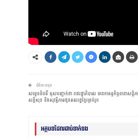
ព័ត៌មានមុន
សម្តេចធិបតី គូសបញ្ជាក់ថា រាជរដ្ឋាភិបាល មានកាតព្វកិច្ចធានាសន្តិភ
សន្តិសុខ និងសុវត្ថិភាពជូនពលរដ្ឋខ្មែរគ្រប់រូប
អត្ថបទដែលជាប់ទាក់ទង