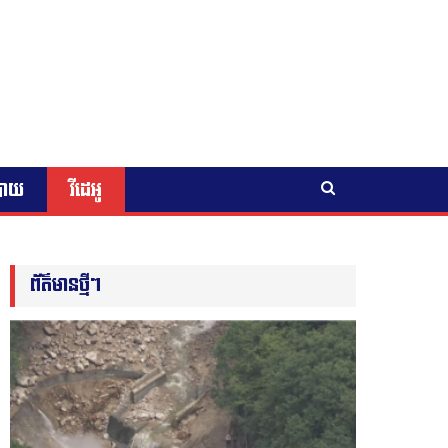
បាយ
វីដេអូ
ព័ត៌មានថ្មីៗ