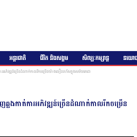
អន្តរជាតិ
ជីវិត និងសង្គម
សិល្បៈកម្សាន្ត
នយោ
ត់ការអភិវឌ្ឍន៍ច្រើនដំណាក់កាលរីកចម្រើនយ៉ាងលឿនរហ័សក្នុងសម័យតេជោ
េញឆ្លងកាត់ការអភិវឌ្ឍន៍ច្រើនដំណាក់កាលរីកចម្រើន