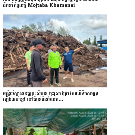
ដឹកនាំកំពូលថ្មី Mojtaba Khamenei
មន្រ្តីបរិស្ថានខេត្តព្រះសីហនុ ចុះស្រាវជ្រាវករណីទឹកសមុទ្រ
ឡើងពណ៌ខ្មៅ នៅតំបន់ទំនប់រលក…