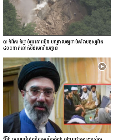
​បាក់​ដី​កាត់ផ្តាច់ផ្លូវ​​នៅជប៉ុន បណ្តាល​ឲ្យ​ជាប់​គាំង​​​មនុស្ស​ជិត​
៤០០នាក់​នៅតំបន់រមណីយដ្ឋាន​
អ៊ីរ៉ង់ បញ្ចេញវីដេអូដ៏កម្រលើក​ដំបូង បង្ហាញ​វត្តមាន​​​របស់​​មេ