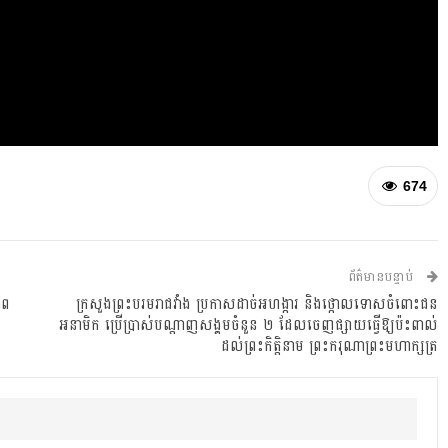
674
ព័ត៌មានបន្ទាប់
ាព
ក្រសួងព្រះបរមរាជវាំង ប្រកាសដាច់អហង្ការ និងថ្កោលទោសចំពោះជន
អនាមិក ប្រើប្រាស់បណ្តាញសង្គមចំនួន ២ ដែលចេញផ្សាយធ្វើឱ្យប៉ះពាល់
ដល់ព្រះកិតិ្តនាម ព្រះករុណាព្រះមហាក្សត្រ