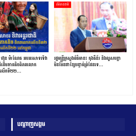
ព័ត៌មានជាតិ
តី ហ៊ុន ម៉ាណែត អបអរសាទរទិវា
រដ្ឋមន្ត្រីក្រសួងព័ត៌មាន៖ កុងតឺន័រ និងលួសបន្លា
ាតិដើមភាគតិចពិភពលោក
មិនមែនជាខ្សែបន្ទាត់ព្រំដែនទេ…
ងលើកទី២២…
បណ្តាញសង្គម