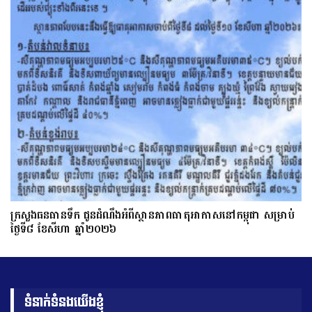
ក្រសួងធនធានទឹក ជូនដំណឹងអំពីស្ថានភាពធាតុអាកាសនៅកម្ពុជា សម្រាប់
ថ្ងៃទី៨ ខែសីហា ឆ្នាំ២០២៦
ទំនាក់ទំនងយើងខ្ញុំ