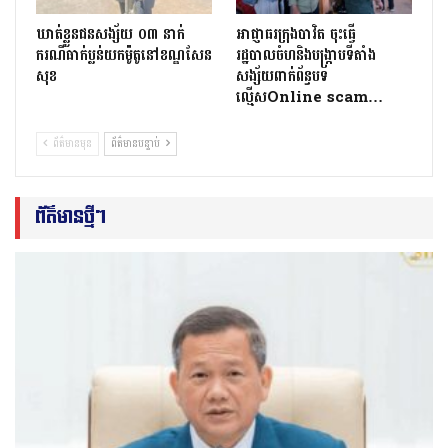
ឃាត់ខ្លួនជនសង្ស័យ ០៣ នាក់
អាជ្ញាធរក្រុងបាវិត ចុះធើ្វ
ករណីធាក់ប្លន់យកម៉ូតូនៅខណ្ឌសែន
រដ្ឋបាលចំហនិងបង្ក្រាបទីតាំង
សុខ
សង្ស័យពាក់ព័ន្ធបទ
ល្មើសOnline scam…
ព័ត៌មានមុន
ព័ត៌មានបន្ទាប់
ព័ត៌មានថ្មីៗ