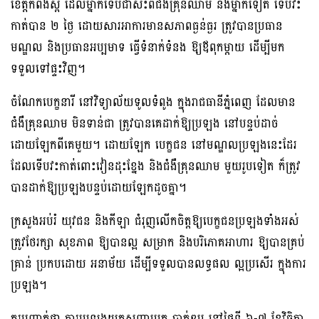
ខេត្តកំពង់ស្ពឺ ដែលម្នាក់ទើបជាសះពីជំងឺគ្រុនឈាម និងម្នាក់ទៀត ទើបវះ
កាត់បាន ២ ថ្ងៃ ដោយសារអាការមានសភាពធ្ងន់ធ្ងរ ត្រូវបានប្រធាន
មណ្ឌល និងប្រធានអប្បមាទ ធ្វើទំនាក់ទំនង ឱ្យឪពុកម្តាយ ដើម្បីមក
ទទួលទៅផ្ទះវិញ។
ចំណែកបេក្ខនារី នៅវិទ្យាល័យទូលទំពូង ក្នុងរាជធានីភ្នំពេញ ដែលមាន
ជំងឺគ្រុនឈាម មិនទាន់ជា ត្រូវបានគេដាក់ឱ្យប្រឡង នៅបន្ទប់ដាច់
ដោយឡែកពីគេមួយ។ ដោយឡែក បេក្ខជន នៅមណ្ឌលប្រឡងនេះដែរ
ដែលទើបវះកាត់ពោះវៀនដុះខ្នែង និងជំងឺគ្រុនឈាម មួយរូបទៀត ក៏ត្រូវ
បានដាក់ឱ្យប្រឡងបន្ទប់ដោយឡែកដូចគ្នា។
ក្រសួងអប់រំ យុវជន និងកីឡា ជំរុញលើកចិត្តឱ្យបេក្ខជនប្រឡងទាំងអស់
ត្រូវថែរក្សា សុខភាព ឱ្យបានល្អ សម្រាក និងបរិភោគអាហារ ឱ្យបានគ្រប់
គ្រាន់ ប្រកបដោយ អនាម័យ ដើម្បីទទួលបានលទ្ធផល ល្អប្រសើរ ក្នុងការ
ប្រឡង។
គួរបញ្ជាក់ថា ការប្រឡងយកសញ្ញាបត្រ បាក់ឌុប នៅថ្ងៃទី ៦-៧ ខែវិច្ឆិកា