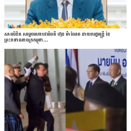
សារលិខិត សម្តេចមហាបវរធិបតី ហ៊ុន ម៉ាណែត នាយករដ្ឋមន្ត្រី នៃ
ព្រះរាជាណាចក្រកម្ពុជា…