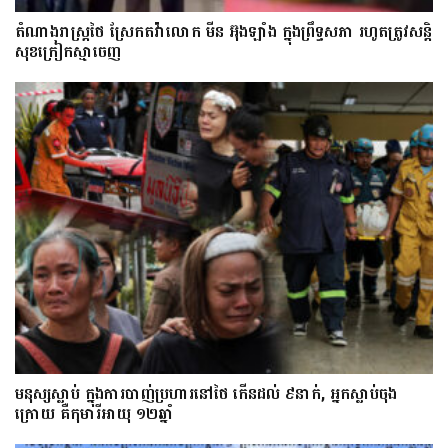
តំណាងរាស្ត្រថៃ ស្រែកតវ៉ាលោក មីន អ៊ុងឡាំង ក្នុងព្រឹទ្ធសភា រហូតត្រូវសន្តិ
សុខក្រៀកស្មាចេញ
មនុស្សស្លាប់ ក្នុងការបាញ់ប្រហារនៅថៃ កើនដល់ ៩នាក់, អ្នកស្លាប់ចុង
ក្រោយ គឺកុមារីអាយុ ១២ឆ្នាំ