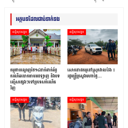
អត្ថបទដែលជាប់ទាក់ទង
សន្តិសុខសង្គម
សន្តិសុខសង្គម
កម្ពុជាបណ្ដេញថៃ១៤នាក់ពាក់ព័ន្ធ
សោកនាដកម្ម​នៅ​ស្រុក​វាល​វែង ៖
ករណីឆបោកតាមអនឡាញ និងបទ
រដ្ឋមន្ត្រី​ក្រសួងមហាផ្ទៃ…
ល្មើសផ្សេងៗទៅប្រទេសកំណើត
វិញ
សន្តិសុខសង្គម
សន្តិសុខសង្គម