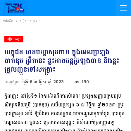
ទំព័រដើម
សន្តិសុខសង្គម
សន្តិសុខសង្គម
បេក្ខជន មានបញ្ហាសុខភាព ក្នុងពេលប្រឡង
បាក់ឌុប ព្រឹកនេះ ខ្លះអាចបន្តប្រឡងបាន និងខ្លះ
ត្រូវបញ្ជូនទៅសង្រ្គោះ
ចេញផ្សាយ
ថ្ងៃទី 6 ខែ វិច្ឆិកា ឆ្នាំ 2023
190
ភ្នំពេញ៖ នៅថ្ងៃទី១ នៃការដំណើរការសំណេរ ប្រឡងសញ្ញាបត្រមធ្យម
សិក្សាទុតិយភូមិ (បាក់ឌុប) សម័យប្រឡង ៦-៧ វិច្ឆិកា ឆ្នាំ២០២៣ ត្រូវ
បានក្រសួង អប់រំ ឱ្យដឹងថា មានបេក្ខជន តាមមណ្ឌលមួយចំនួន បានជួប
បញ្ហាសុខភាព ក្នុងនេះ ក្រោយការសង្រ្គោះ ពីសំណាក់ក្រុមគ្រូពេទ្យ