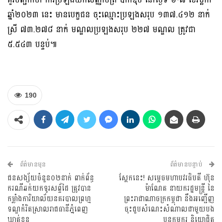
ឆ្នាំ២០២៣ នេះ មានបេក្ខជន ចុះឈ្មោះប្រឡងសរុប ១៣៧.៤១២ នាក់
ស្រី ៧៣.២៧៨ នាក់ មណ្ឌលប្រឡងសរុប ២២៧ មណ្ឌល ត្រូវជា
៥.៥៤៣ បន្ទប់៕
190
ព័ត៌មានមុន
ព័ត៌មានបន្ទាប់
ជនសង្ស័យចំនួន០២នាក់ ពាក់ព័ន្ធ
ស្អែកនេះ! សម្តេចមហាបវរធិបតី ហ៊ុន
ករណីឆក់យកទូរសព្ទ័ដៃ ត្រូវបាន
ម៉ាណែត នាយករដ្ឋមន្ត្រី នៃ
កម្លាំងការិយាល័យនគរបាលព្រហ្ម
ព្រះរាជាណាចក្រកម្ពុជា នឹងអញ្ជើញ
ទណ្ឌកំរិតស្រាលរាជធានីភ្នំពេញ
ចុះជួបសំណេះសំណាលជាមួយបង
ឃាត់ខ្លួន
ប្អូនកម្មករ និយោជិត