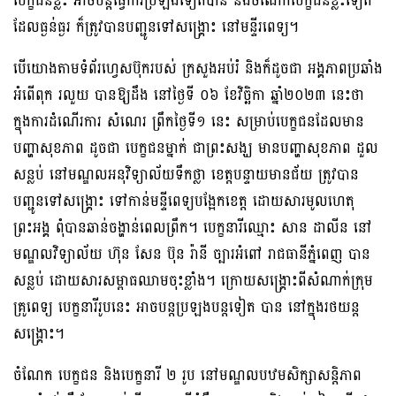
បេក្ខជនខ្លះ អាចបន្តធ្វើការប្រឡងទៀតបាន និងចំណែកបេក្ខជនខ្លះទៀត
ដែលធ្ងន់ធ្ងរ ក៏ត្រូវបានបញ្ជូនទៅសង្រ្គោះ នៅមន្ទីរពេទ្យ។
បើយោងតាមទំព័រហ្វេសប៊ុករបស់ ក្រសួងអប់រំ និងក៏ដូចជា អង្គភាពប្រឆាំង
អំពើពុក រលួយ បានឱ្យដឹង នៅថ្ងៃទី ០៦ ខែវិច្ឆិកា ឆ្នាំ២០២៣ នេះថា
ក្នុងការដំណើរការ សំណេរ ព្រឹកថ្ងៃទី១ នេះ សម្រាប់បេក្ខជនដែលមាន
បញ្ហាសុខភាព ដូចជា បេក្ខជនម្នាក់ ជាព្រះសង្ឃ មានបញ្ហាសុខភាព ដួល
សន្លប់ នៅមណ្ឌលអនុវិទ្យាល័យទឹកថ្លា ខេត្តបន្ទាយមានជ័យ ត្រូវបាន
បញ្ជូនទៅសង្រ្គោះ ទៅកាន់មន្ទីពេទ្យបង្អែកខេត្ត ដោយសារមូលហេតុ
ព្រះអង្គ ពុំបានឆាន់ចង្ហាន់ពេលព្រឹក។ បេក្ខនារីឈ្មោះ សាន ដាលីន នៅ
មណ្ឌលវិទ្យាល័យ ហ៊ុន សែន ប៊ុន រ៉ានី ច្បារអំពៅ រាជធានីភ្នំពេញ បាន
សន្លប់ ដោយសារសម្ពាធឈាមចុះខ្លាំង។ ក្រោយសង្រ្គោះពីសំណាក់ក្រុម
គ្រូពេទ្យ បេក្ខនារីរូបនេះ អាចបន្តប្រឡងបន្តទៀត បាន នៅក្នុងរថយន្ត
សង្រ្គោះ។
ចំណែក បេក្ខជន និងបេក្ខនារី ២ រូប នៅមណ្ឌលបឋមសិក្សាសន្តិភាព