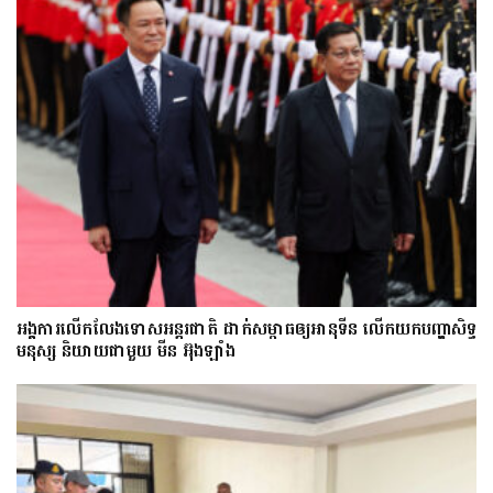
អង្គការលើកលែងទោសអន្តរជាតិ ដាក់សម្ពាធឲ្យអានុទីន លើកយកបញ្ហាសិទ្ធ
មនុស្ស និយាយជាមួយ មីន អ៊ុងឡាំង