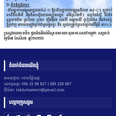
ក្រសួងធនធានទឹក ជូនដំណឹងអំពីស្ថានភាពធាតុអាកាសនៅកម្ពុជា សម្រាប់
ថ្ងៃទី៧ ខែសីហា ឆ្នាំ២០២៦
ទំនាក់ទំនងយើងខ្ញុំ
អាសយដ្ឋាន៖ រាជធានីភ្នំពេញ
លេខទូរសព្ទ៖ 096 22 88 827 | 085 228 887
អុីម៉ែល៖ tskhotnewstv@gmail.com
បណ្តាញសង្គម