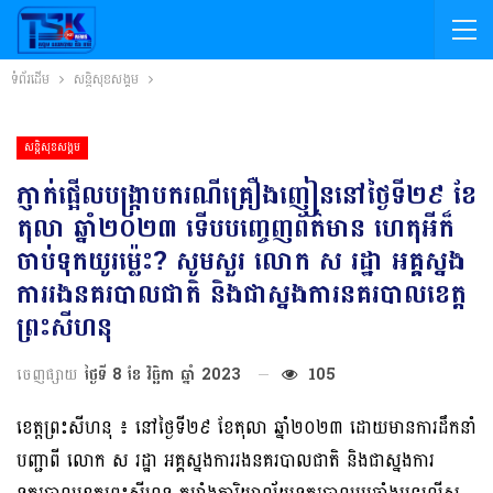
ទំព័រដើម
សន្តិសុខសង្គម
សន្តិសុខសង្គម
ភ្ញាក់ផ្អើលបង្រ្កាបករណីគ្រឿងញៀននៅថ្ងៃទី២៩ ខែ
តុលា ឆ្នាំ២០២៣ ទើបបញ្ចេញព័ត៌មាន ហេតុអីក៏
ចាប់ទុកយូរម្ល៉េះ? សូមសួរ លោក ស រដ្ឋា អគ្គស្នង
ការរងនគរបាលជាតិ និងជាស្នងការនគរបាលខេត្ត
ព្រះសីហនុ
ចេញផ្សាយ
ថ្ងៃទី 8 ខែ វិច្ឆិកា ឆ្នាំ 2023
105
ខេត្តព្រះសីហនុ ៖ នៅថ្ងៃទី២៩ ខែតុលា ឆ្នាំ២០២៣ ដោយមានការដឹកនាំ
បញ្ជាពី លោក ស រដ្ឋា អគ្គស្នងការរងនគរបាលជាតិ និងជាស្នងការ