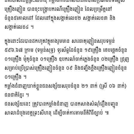
នគរបាលខេត្តព្រះសីហនុ កម្លាំងការិយាល័យនគរបាលប្រឆាំងបទល្មើស
គ្រឿងញៀន បានចុះបង្រ្កាបករណីគ្រឿងញៀន ដែលប្រព្រឹត្ដនៅ
ចំនួន៥គោលដៅ ដែលនៅក្នុងសង្កាត់លេខ២ សង្កាត់លេខ៣ និង
សង្កាត់លេខ៤ ។
ក្នុងនោះដែរបានដកហូតវត្ថុតាងរួមមាន សារធាតុញៀនសរុបទម្ងន់
៥៩៦.៦៧ ក្រាម (ទម្ងន់សុទ្ធ) ទូរស័ព្ទដៃចំនួន ១៩គ្រឿង ថេបផ្លេតចំនួន
០១គ្រឿង ម៉ូតូចំនួន ០១គ្រឿង ឧបករណ៍ចាក់ភ្លេងចំនួន ០២គ្រឿង ជ្រុញ
សម្រាប់ប្រើប្រាស់គ្រឿងញៀនចំនួន ០៩ និងជញ្ជីងថ្លឹងគ្រឿងញៀនចំនួន
០១គ្រឿង ។
កម្លាំងជំនាញឃាត់ខ្លួនជនសង្ស័យសរុបចំនួន ២១ នាក់ (ស្រី ០៦ នាក់)
ជនជាតិខ្មែរ ។
ជនសង្ស័យនេះ ត្រូវបានកម្លាំងជំនាញ បានកសាងសំណុំរឿងបញ្ជូន
សាលាដំបូងខេត្ដព្រះសីហនុ ដើម្បីចាត់ការតាមនីតិវិធីច្បាប់ ៕