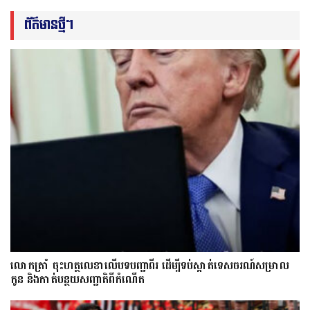
ព័ត៌មានថ្មីៗ
លោក​ត្រាំ ចុះហត្ថលេខាលើបទបញ្ជាពីរ ដើម្បីទប់ស្កាត់ទេស​ចរណ៍សម្រាល
កូន និងកាត់បន្ថយសញ្ជាតិពីកំណើត