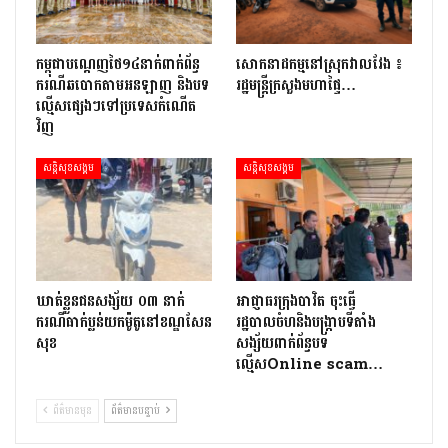
កម្ពុជាបណ្ដេញថៃ១៤នាក់ពាក់ព័ន្ធ
សោកនាដកម្ម​នៅ​ស្រុក​វាល​វែង ៖
ករណីឆបោកតាមអនឡាញ និងបទ
រដ្ឋមន្ត្រី​ក្រសួងមហាផ្ទៃ…
ល្មើសផ្សេងៗទៅប្រទេសកំណើត
វិញ
សន្តិសុខសង្គម
សន្តិសុខសង្គម
ឃាត់ខ្លួនជនសង្ស័យ ០៣ នាក់
អាជ្ញាធរក្រុងបាវិត ចុះធើ្វ
ករណីធាក់ប្លន់យកម៉ូតូនៅខណ្ឌសែន
រដ្ឋបាលចំហនិងបង្ក្រាបទីតាំង
សុខ
សង្ស័យពាក់ព័ន្ធបទ
ល្មើសOnline scam…
ព័ត៌មានមុន
ព័ត៌មានបន្ទាប់