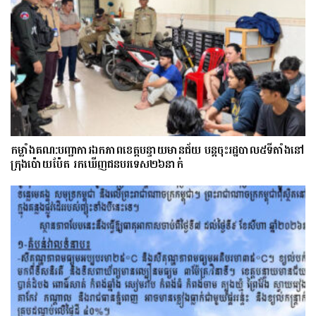
កម្លាំងគណ:បញ្ជាការឯកភាពខេត្តបន្ទាយមានជ័យ បន្តចុះរដ្ឋបាល៥ទីតាំងនៅ
ក្រុងប៉ោយប៉ែត រកឃើញជនបរទេស២៦នាក់