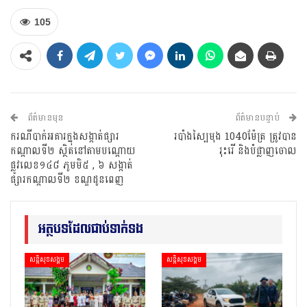
105
ព័ត៌មានមុន
ព័ត៌មានបន្ទាប់
ករណីបាក់អគារក្នុងសង្កាត់ផ្សារ
របាំងស្បៃមុង 1040ម៉ែត្រ ត្រូវបាន
កណ្តាលទី២ ស្ថិតនៅតាមបណ្តោយ
រុះរើ និងបំផ្លាញចោល
ផ្លូវលេខ១៤៨ ភូមមិ៥ , ៦ សង្កាត់
ផ្សារកណ្តាលទី២ ខណ្ឌដូនពេញ
អត្ថបទដែលជាប់ទាក់ទង
សន្តិសុខសង្គម
សន្តិសុខសង្គម