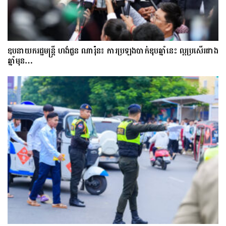
ឧបនាយករដ្ឋមន្ត្រី ហង់ជួន ណារ៉ុន៖ ការប្រឡងបាក់ឌុបឆ្នាំនេះ ល្អប្រសើរជាង
ឆ្នាំមុន…