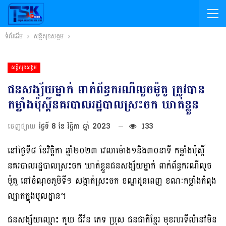
ទំព័រដើម
សន្តិសុខសង្គម
សន្តិសុខសង្គម
ជនសង្ស័យម្នាក់ ពាក់ព័ន្ធករណីលួចម៉ូតូ ត្រូវបាន
កម្លាំងប៉ុស្តិ៍នគរបាលរដ្ឋបាលស្រះចក ឃាត់ខ្លួន
ចេញផ្សាយ
ថ្ងៃទី 8 ខែ វិច្ឆិកា ឆ្នាំ 2023
133
នៅថ្ងៃទី៨ ខែវិច្ឆិកា ឆ្នាំ២០២៣ វេលាម៉ោង១និង៣០នាទី កម្លាំងប៉ុស្តិ៍
នគរបាលរដ្ឋបាលស្រះចក ឃាត់ខ្លួនជនសង្ស័យម្នាក់ ពាក់ព័ន្ធករណីលួច
ម៉ូតូ នៅចំណុចភូមិទី១ សង្កាត់ស្រះចក ខណ្ឌដូនពេញ ខណៈកម្លាំងកំពុង
ល្បាតក្នុងមូលដ្ឋាន។
ជនសង្ស័យឈ្មោះ កូយ ជីវ័ន ភេទ ប្រុស ជនជាតិខ្មែរ មុខរបរទីលំនៅមិន