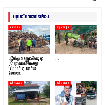
០៥នាក់
អត្ថបទដែលជាប់ទាក់ទង
ព័ត៌មានជាតិ
សន្តិសុខសង្គម
មន្រ្តីបរិស្ថានខេត្តព្រះសីហនុ ចុះ
…
ស្រាវជ្រាវករណីទឹកសមុទ្រ
ឡើងពណ៌ខ្មៅ នៅតំបន់
ទំនប់រលក…
សន្តិសុខសង្គម
សន្តិសុខសង្គម