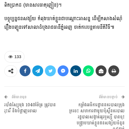
ពិតប្រាកដ (មានសារធាតុញៀន)។
បច្ចុប្បន្នជនសង្ស័យ កំពុងឃាត់ខ្លួនជាបណ្តោះអាសន្ន ដើម្បីកសាងសំណុំ
រឿងបញ្ជូនទៅសាលាដំបូងរាជធានីភ្នំពេញ ចាត់ការបន្តតាមនីតិវិធី៕
133
ព័ត៌មានមុន
ព័ត៌មានបន្ទាប់
របាំងស្បៃមុង 1040ម៉ែត្រ ត្រូវបាន
កម្លាំងអធិការដ្ឋាននគរបាលក្រុង
រុះរើ និងបំផ្លាញចោល
ក្រចេះ សហការជាមួយប៉ុស្ដិ៍នគរបាល
រដ្ឋបាលសង្កាត់អូរឬស្សី បានចុះ
បង្ក្រាបឃាត់ខ្លួនជនសង្ស័យចំនួន