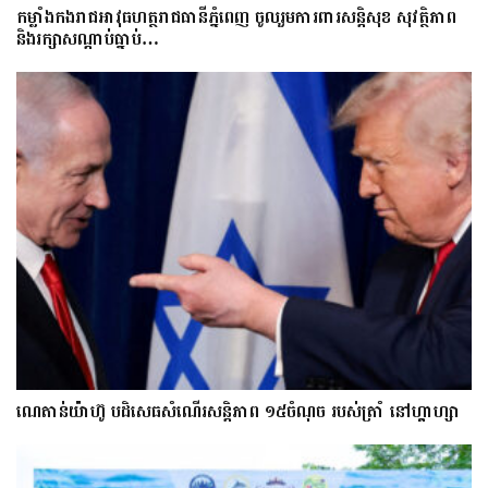
កម្លាំងកងរាជអាវុធហត្ថរាជធានីភ្នំពេញ ចូលរួមការពារសន្តិសុខ សុវត្ថិភាព
និងរក្សាសណ្តាប់ធ្នាប់…
ណេតាន់យ៉ាហ៊ូ បដិសេធសំណើរសន្តិភាព ១៥ចំណុច របស់ត្រាំ នៅហ្គាហ្សា