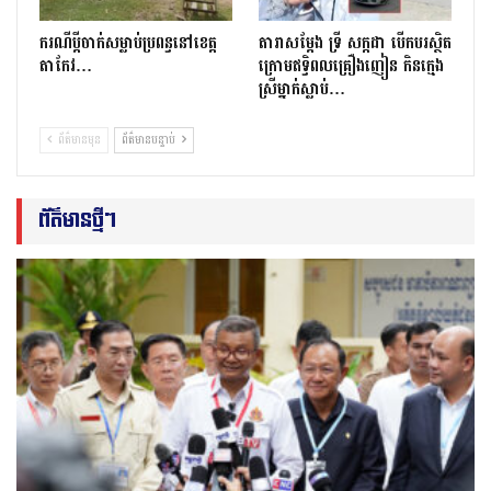
ករណីប្ដីចាក់សម្លាប់ប្រពន្ធនៅខេត្ត
តារាសម្ដែង ទ្រី សក្កដា បើកបរស្ថិត
តាកែវ…
ក្រោមឥទ្ធិពលគ្រឿងញៀន កិនក្មេង
ស្រីម្នាក់ស្លាប់…
ព័ត៌មានមុន
ព័ត៌មានបន្ទាប់
ព័ត៌មានថ្មីៗ