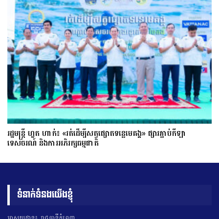
រដ្ឋមន្ត្រី ហួត ហាក់៖ «រត់ដើម្បីសត្វផ្សោតទន្លេមេគង្គ» ផ្សារភ្ជាប់កីឡា
ទេសចរណ៍ និងការអភិរក្សធម្មជាតិ
ទំនាក់ទំនងយើងខ្ញុំ
អាសយដ្ឋាន៖ រាជធានីភ្នំពេញ