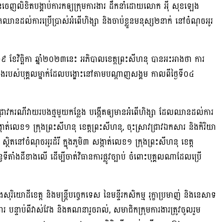
នចេញលិខិតបង្គាប់ការកឲ្យក្រុមការងារ ដឹកនាំដោយលោក អ៉ី សុខឡេង
តឈានដល់ការប្រើប្រាស់អំពើហិង្សា និងចាប់ខ្លួនមនុស្ស២នាក់ នៅចំណុចអូរ
០៩ ខែវិច្ឆិកា ឆ្នាំ២០២៣នេះ អភិបាលខេត្តព្រះសីហនុ បានអះអាងថា ការ
ដឹងរបស់បុគ្គលម្នាក់ដែលបង្ហោះនៅតាមបណ្ដាញសង្គម កាលពីថ្ងៃទី០៤
វជ្រាវករណីវាយរបងថ្មមួយកន្លែង បង្កើតឲ្យមានអំពើហិង្សា ដែលឈានដល់ការ
្កាត់លេខ១ ក្រុងព្រះសីហនុ ខេត្តព្រះសីហនុ, ចុះស្រាវជ្រាវឯកសារ និងកិរិយា
ី ស្ថិតនៅចំណុចអូរដំរី ក្នុងភូមិ៣ សង្កាត់លេខ១ ក្រុងព្រះសីហនុ ខេត្ត
ន្ធទីតាំងដីខាងលើ ដើម្បីចាត់វិធានការផ្លូវច្បាប់ ចំពោះបុគ្គលណាដែលប្រើ
សុរិយោដីខេត្ត និងមន្ត្រីបច្ចេកទេស នៃមន្ទីរកសិកម្ម រុក្ខាប្រមាញ់ និងនេសាទ
ារ បន្ទាប់ពីវាស់វែង និងគណនារួចរាល់, សមាជិកក្រុមការងារត្រូវចូលរួម