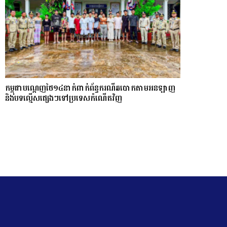
កម្ពុជាបណ្ដេញថៃ១៤នាក់ពាក់ព័ន្ធករណីឆបោកតាមអនឡាញ
និងបទល្មើសផ្សេងៗទៅប្រទេសកំណើតវិញ