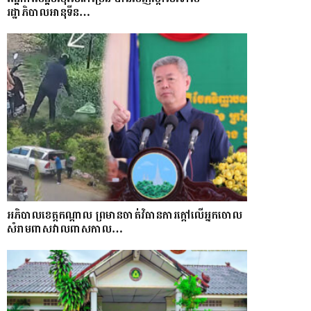
រដ្ឋាភិបាលអានុទីន…
អភិបាលខេត្តកណ្ដាល ព្រមានចាត់វិធានការក្ដៅលើអ្នកចោល
សំរាមពាសវាលពាសកាល…