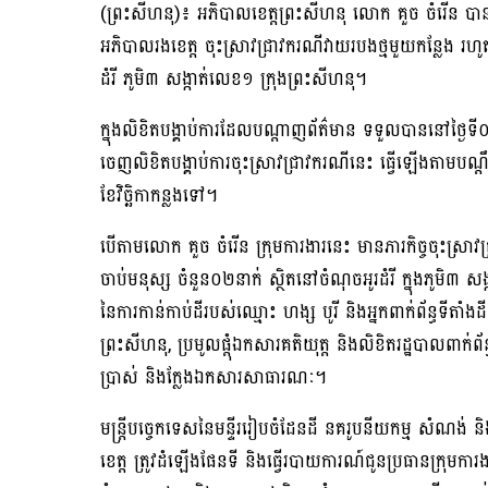
(ព្រះសីហនុ)៖ អភិបាលខេត្តព្រះសីហនុ លោក គួច ចំរើន បា
អភិបាលរងខេត្ត ចុះស្រាវជ្រាវករណីវាយរបងថ្មមួយកន្លែង រហូ
ដំរី ភូមិ៣ សង្កាត់លេខ១ ក្រុងព្រះសីហនុ។
ក្នុងលិខិតបង្គាប់ការដែលបណ្ដាញព័ត៌មាន ទទួលបាននៅថ្ងៃទី
ចេញលិខិតបង្គាប់ការចុះស្រាវជ្រាវករណីនេះ ធ្វើឡើងតាមបណ្
ខែវិច្ឆិកាកន្លងទៅ។
បើតាមលោក គួច ចំរើន ក្រុមការងារនេះ មានភារកិច្ចចុះស្រា
ចាប់មនុស្ស ចំនួន០២នាក់ ស្ថិតនៅចំណុចអូរដំរី ក្នុងភូមិ៣ សង
នៃការកាន់កាប់ដីរបស់ឈ្មោះ ហង្ស បូរី និងអ្នកពាក់ព័ន្ធទីតាំងដ
ព្រះសីហនុ, ប្រមូលផ្តុំឯកសារគតិយុត្ត និងលិខិតរដ្ឋបាលពាក់ព័
ប្រាស់ និងក្លែងឯកសារសាធារណៈ។
មន្ត្រីបច្ចេកទេសនៃមន្ទីររៀបចំដែនដី នគរូបនីយកម្ម សំណង់ និង
ខេត្ត ត្រូវដំឡើងផែនទី និងធ្វើរបាយការណ៍ជូនប្រធានក្រុមការង