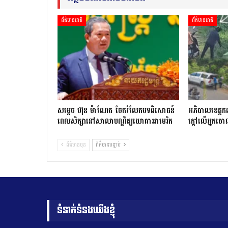
ព័ត៌មានជាតិ
ព័ត៌មានជាតិ
សម្តេច ហ៊ុន ម៉ាណែត ចែករំលែកបទពិសោធន៍
អភិបាលខេត្តកណ
ពេលសិក្សានៅសាលាបណ្ឌិត្យ​យោ​ធា​អាមេរិក
ក្ដៅលើអ្នក
ព័ត៌មានមុន
ព័ត៌មានបន្ទាប់
ទំនាក់ទំនងយើងខ្ញុំ