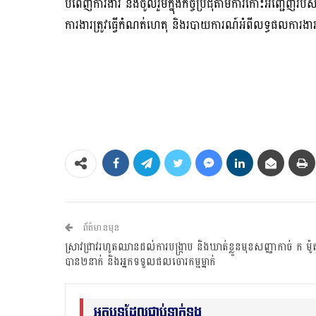
បំពេញការងារ និងចូលរួមក្នុងកិច្ចប្រជុំតាមការកោះអញ្ជើញរបស់ប្រ
ការងារត្រូវធ្វើកំណត់ហេតុ និងរបាយការណ៍អំពីលទ្ធផលការងារ
ព័ត៌មានមុន
ស្រាវជ្រាវរហូតឈានដល់ការបង្ក្រាប និងឃាត់ខ្លួនមុខសញ្ញាកាច់ ក ម៉ូត
បាន២នាក់ និងអ្នកទទួលផលចោរកម្មម្នាក់
អត្ថបទដែលជាប់ទាក់ទង