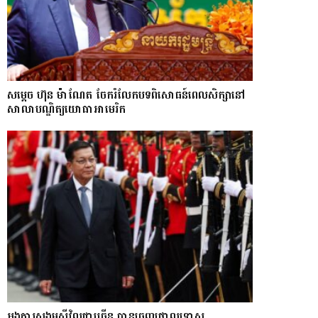
សម្តេច ហ៊ុន ម៉ាណែត ចែករំលែកបទពិសោធន៍ពេលសិក្សានៅ
សាលាបណ្ឌិត្យ​យោ​ធា​អាមេរិក
អង្គការសង្គមស៊ីវិលជាច្រើន បានចេញថ្កោលទោស