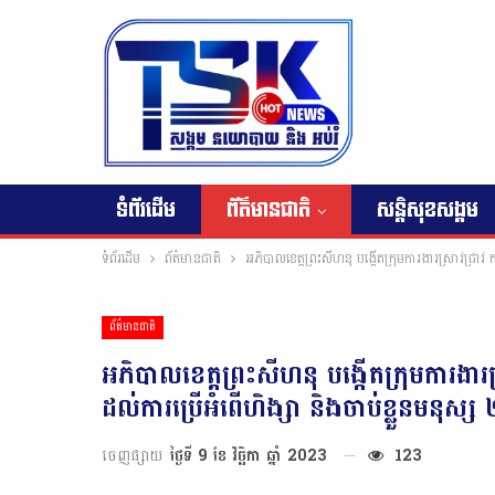
ទំព័រដើម
ព័ត៌មានជាតិ
សន្តិសុខសង្គម
ទំព័រដើម
ព័ត៌មានជាតិ
អភិបាលខេត្តព្រះសីហនុ បង្កើតក្រុមការងារស្រាវជ្រា
ព័ត៌មានជាតិ
អភិបាលខេត្តព្រះសីហនុ បង្កើតក្រុមការង
ដល់ការប្រើអំពើហិង្សា និងចាប់ខ្លួនមនុស្ស
ចេញផ្សាយ
ថ្ងៃទី 9 ខែ វិច្ឆិកា ឆ្នាំ 2023
123