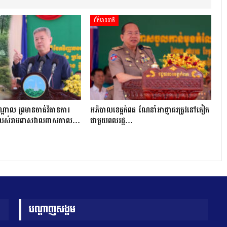
ព័ត៌មានជាតិ
្ដាល ព្រមានចាត់វិធានការ
អភិបាលខេត្តកំពត ណែនាំអាជ្ញាធរត្រូវនៅកៀក
ចោលសំរាមពាសវាលពាសកាល…
ជាមួយពលរដ្ឋ…
បណ្តាញសង្គម