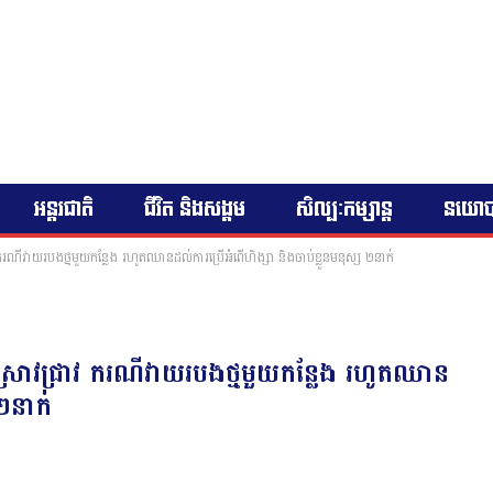
អន្តរជាតិ
ជីវិត និងសង្គម
សិល្បៈកម្សាន្ត
នយោ
វ ករណីវាយរបងថ្មមួយកន្លែង រហូតឈានដល់ការប្រើអំពើហិង្សា និងចាប់ខ្លួនមនុស្ស ២នាក់
ារស្រាវជ្រាវ ករណីវាយរបងថ្មមួយកន្លែង រហូតឈាន
 ២នាក់