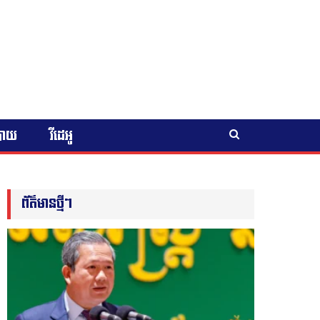
បាយ
វីដេអូ
ព័ត៌មានថ្មីៗ