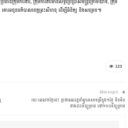
ធានក្រុមការងារ, ក្រុមការងារមានសិទ្ធិប្រើប្រាស់មន្ត្រីក្រោមឱវាទ, ក្រុម
 គោរពជូនអភិបាលខេត្តព្រះសីហនុ ដើម្បីពិនិត្យ និងសម្រេច៕
123
ព័ត៌មានបន្ទាប់
ូ
រយៈពេល២ថ្ងៃនេះ ប្រជាពលរដ្ឋនាំគ្នានេសាទត្រីក្នុង១ថ្ងៃ មិនតិច
ជាង៥០គីឡូក្រាម ទៅ១០០គីឡូក្រាម