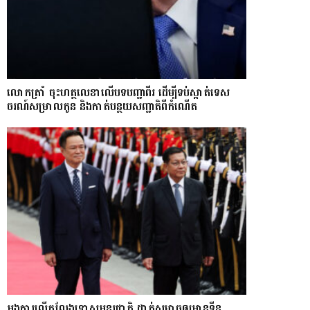
លោក​ត្រាំ ចុះហត្ថលេខាលើបទបញ្ជាពីរ ដើម្បីទប់ស្កាត់ទេស​
ចរណ៍សម្រាលកូន និងកាត់បន្ថយសញ្ជាតិពីកំណើត
អង្គការលើកលែងទោសអន្តរជាតិ ដាក់សម្ពាធឲ្យអានុទីន