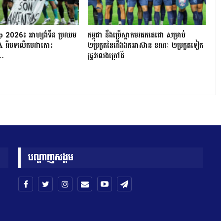
2026៖ អាហ្សង់ទីន ប្រឈម
កម្ពុជា នឹងប្រើស្ដាតមរតកតេជោ សម្រាប់
FA ពីបទលើកបដាកោះ
២ប្រកួតនៃជើងឯកអាស៊ាន ខណៈ ២ប្រកួតទៀត
…
ត្រូវលេងក្រៅដី
បណ្តាញសង្គម