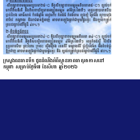
ក្រសួងធនធានទឹក ជូនដំណឹងអំពីស្ថានភាពធាតុអាកាសនៅ
កម្ពុជា សម្រាប់ថ្ងៃទី៧ ខែសីហា ឆ្នាំ២០២៦