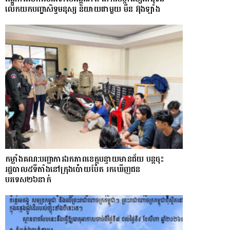
លើកយកបញ្ហាសិទ្ធមនុស្ស និយាយជាមួយ មីន អ៊ុងឡាំង
កម្លាំងគណ:បញ្ជាការឯកភាពខេត្តបន្ទាយមានជ័យ បន្តចុះ
រដ្ឋបាល៥ទីតាំងនៅក្រុងប៉ោយប៉ែត រកឃើញជន
បរទេស២៦នាក់