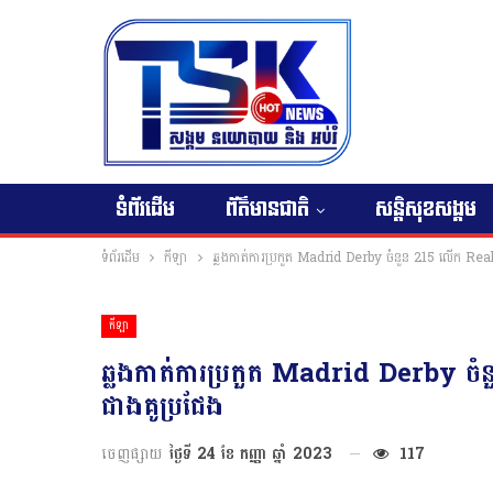
ទំព័រដើម
ព័ត៌មានជាតិ
សន្តិសុខសង្គម
ទំព័រដើម
កីឡា
ឆ្លងកាត់ការប្រកួត Madrid Derby ចំនួន 215 លើក Real
កីឡា
ឆ្លងកាត់ការប្រកួត Madrid Derby ច
ជាងគូប្រជែង
ចេញផ្សាយ
ថ្ងៃទី 24 ខែ កញ្ញា ឆ្នាំ 2023
117