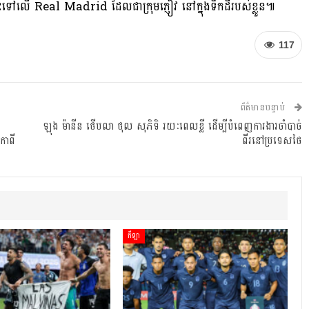
នះទៅលើ Real Madrid ដែលជាក្រុមភ្ញៀវ នៅក្នុងទឹកដីរបស់ខ្លួន៕
117
ព័ត៌មានបន្ទាប់
ឡុង ម៉ានីន ថើបលា ថុល សុភិទិ រយៈពេលខ្លី ដើម្បីបំពេញការងារចាំបាច់
ាពី
ពីរនៅប្រទេសថៃ
កីឡា