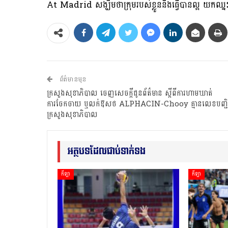
At Madrid សង្ឃឹមថាក្រុមរបស់ខ្លួននឹងធ្វើបានល្អ យកឈ្
ព័ត៌មានមុន
ក្រសួងសុខាភិបាល ចេញសេចក្តីជូនព័ត៌មាន ស្តីពីការហាមឃាត់
ការចែកចាយ ឬលក់ឱសថ ALPHACIN-Chooy គ្មានលេខបញ្ជិក
ក្រសួងសុខាភិបាល
អត្ថបទដែលជាប់ទាក់ទង
កីឡា
កីឡា