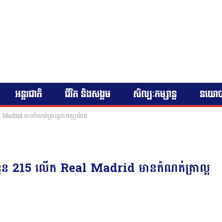
អន្តរជាតិ
ជីវិត និងសង្គម
សិល្បៈកម្សាន្ត
នយោ
 Madrid មានកំណត់ត្រាល្អជាងគូប្រជែង
ំនួន 215 លើក Real Madrid មានកំណត់ត្រាល្អ