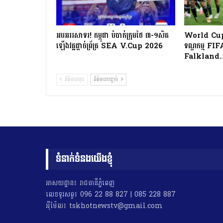
អបអររសាទរ! កម្ពុជា បំបាក់ក្រុមថៃ ៣-១សិត
World Cup 
ឡើងវគ្គផ្ដាច់ព្រ័ត្រ SEA V.Cup 2026
ទណ្ឌកម្ម FI
Falkland
ព័ត៌មានមុន
ព័ត៌មានបន្ទាប់
ទំនាក់ទំនងយើងខ្ញុំ
អាសយដ្ឋាន៖ រាជធានីភ្នំពេញ
លេខទូរសព្ទ៖ 096 22 88 827 | 085 228 887
អុីម៉ែល៖ tskhotnewstv@gmail.com