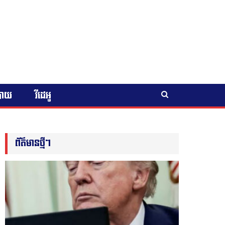
បាយ
វីដេអូ
ព័ត៌មានថ្មីៗ