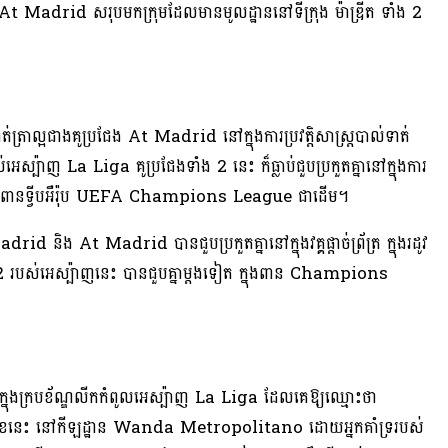
Madrid សរុបមកក្រុមដែលមានមូលដ្ឋាននៅទីក្រុង ម៉ាឌ្រីត ទាំង 2
ាល្អជាងគូប្រជែង At Madrid នៅក្នុងការប្រវត្តិសាស្រ្តបាល់ទាត់
្ប៉ាញ La Liga គូប្រជែងទាំង 2 នេះ ក៏ធ្លាប់ជួបប្រកួតគ្នានៅក្នុងការ
រកួតពានទ្វីបអឺរ៉ុប UEFA Champions League ជាដើម។
និង At Madrid បានជួបប្រកួតគ្នានៅក្នុងវគ្គផ្តាច់ព្រ័ត្រ ក្នុងរដូវ
2 របស់អេស្ប៉ាញនេះ បានជួបគ្នាម្តងទៀត ក្នុងពាន Champions
ក្នុងក្របខ័ណ្ឌលីកកំពូលអេស្ប៉ាញ La Liga ដែលគេឱ្យឈ្មោះថា
ងមុខនេះ នៅកីឡដ្ឋាន Wanda Metropolitano ដោយអ្នកគាំទ្ររបស់