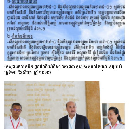
ក្រសួងធនធានទឹក ជូនដំណឹងអំពីស្ថានភាពធាតុអាកាសនៅកម្ពុជា សម្រាប់
ថ្ងៃទី១០ ខែសីហា ឆ្នាំ២០២៦