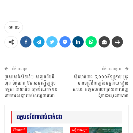
95
ព័ត៌មានមុន
ព័ត៌មានបន្ទាប់
ប្រសាសន៍សំខាន់ៗ សម្តេចធិបតី
ស៊ុតមាន់ជាង ៨,០០០គីឡូក្រាម ត្រូវ
ហ៊ុន ម៉ាណែត ឱកាសអញ្ជើញជួប
បានមន្រ្តីជំនាញនៃអគ្គនាយកដ្ឋាន
កម្មករ និយោជិត គម្រប់លើកទី១០
ក.ប.ប. កម្ទេចចោលក្រោយរកឃើញ
តាមការសន្យារបស់សម្តេចតេជោ
ពុំមានអនុលោមភាព
អត្ថបទដែលជាប់ទាក់ទង
ព័ត៌មានជាតិ
សន្តិសុខសង្គម