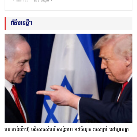
ព័ត៌មានមុន
ព័ត៌មានបន្ទាប់
ព័ត៌មានថ្មីៗ
ណេតាន់យ៉ាហ៊ូ បដិសេធសំណើរសន្តិភាព ១៥ចំណុច របស់ត្រាំ នៅហ្គាហ្សា