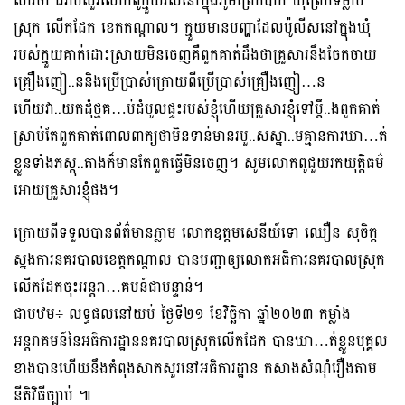
សារថា ជំរាបសួរលោកពូក្មួយរស់នៅក្នុងភូមិព្រែកបាក់ ឃុំព្រែកទម្លាប់
ស្រុក លើកដែក ខេតកណ្តាល។ ក្មួយមានបញ្ហាដែលប៉ូលីសនៅក្នុងឃុំ
របស់ក្មួយគាត់ដោះស្រាយមិនចេញគឺពួកគាត់ដឹងថាគ្រួសារនឹងចែកចាយ
គ្រឿងញៀ..ននិងប្រើប្រាស់ក្រោយពីប្រើប្រាស់គ្រឿងញៀ…ន
ហើយវា..យកដុំថ្មគ…ប់ដំបូលផ្ទះរបស់ខ្ញុំហើយគ្រួសារខ្ញុំទៅប្តឹ..ងពួកគាត់
ស្រាប់តែពួកគាត់ពោលពាក្យថាមិនទាន់មានរបួ..សស្នា..មគ្មានការឃា…ត់
ខ្លួនទាំងភស្តុ..តាងក៏មានតែពួកធ្វើមិនចេញ។ សូមលោកពូជួយរកយុត្តិធម៌
អោយគ្រួសារខ្ញុំផង។
ក្រោយពីទទួលបានព័ត៌មានភ្លាម លោកឧត្តមសេនីយ៍ទោ ឈឿន សុចិត្ត
ស្នងការនគរបាលខេត្តកណ្តាល បានបញ្ជាឲ្យលោកអធិការនគរបាលស្រុក
លើកដែកចុះអន្តរា…គមន៍ជាបន្ទាន់។
ជាបឋម÷ លទ្ធផលនៅយប់ ថ្ងៃទី២១ ខែវិច្ឆិកា ឆ្នាំ២០២៣ កម្លាំង
អន្តរាគមន៍នៃអធិការដ្ឋាននគរបាលស្រុកលើកដែក បានឃា…ត់ខ្លួនបុគ្គល
ខាងបានហើយនឹងកំពុងសាកសួរនៅអធិការដ្ឋាន កសាងសំណុំរឿងតាម
នីតិវិធីច្បាប់ ៕