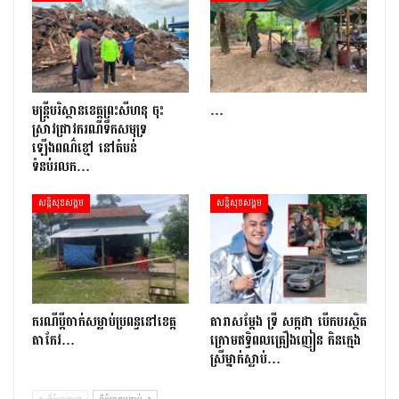
មន្រ្តីបរិស្ថានខេត្តព្រះសីហនុ ចុះ
…
ស្រាវជ្រាវករណីទឹកសមុទ្រ
ឡើងពណ៌ខ្មៅ នៅតំបន់
ទំនប់រលក…
សន្តិសុខសង្គម
សន្តិសុខសង្គម
ករណីប្ដីចាក់សម្លាប់ប្រពន្ធនៅខេត្ត
តារាសម្ដែង ទ្រី សក្កដា បើកបរស្ថិត
តាកែវ…
ក្រោមឥទ្ធិពលគ្រឿងញៀន កិនក្មេង
ស្រីម្នាក់ស្លាប់…