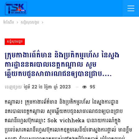
ទំព័រដើម
សន្តិសុខសង្គម
សន្តិសុខសង្គម
ក្រុមកាងារព័ត៌មាន និងប្រតិកម្មរហ័ស នៃស្នង
ការដ្ឋាននគរបាលខេត្តកណ្តាល សូម
ឆ្លើយតបជូនសាធារណជនឲ្យបានជ្រាប….
ចេញផ្សាយ
ថ្ងៃទី 22 ខែ វិច្ឆិកា ឆ្នាំ 2023
95
កណ្តាល៖ ក្រុមកាងារព័ត៌មាន និងប្រតិកម្មរហ័ស នៃស្នងការដ្ឋាន
នគរបាលខេត្តកណ្តាល សូមឆ្លើយតបជូនសាធារណជនឲ្យបានជ្រាប
គណនីហ្វេសប៊ុកឈ្មោះ Sok vichheka បានរាយការណ៍ក្នុង
ប្រអប់សារគណនីហ្វេសប៊ុកលោកឧត្តមសេនីយ៍ទោស្នងការផ្ទាល់ មានខ្លឹម