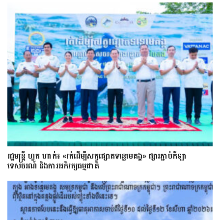
រដ្ឋមន្ត្រី ហួត ហាក់៖ «រត់ដើម្បីសត្វផ្សោតទន្លេមេគង្គ» ផ្សារភ្ជាប់កីឡា
ទេសចរណ៍ និងការអភិរក្សធម្មជាតិ