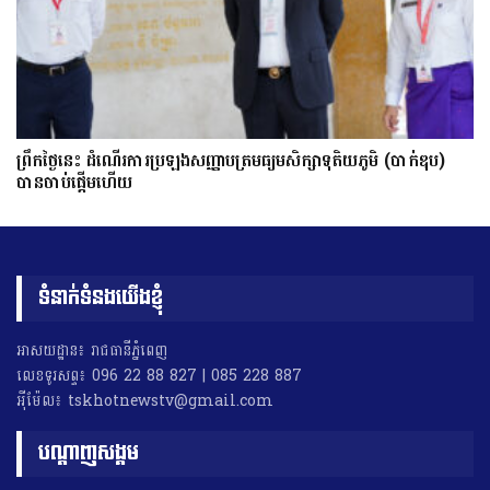
ព្រឹកថ្ងៃនេះ ដំណើរការប្រឡងសញ្ញាបត្រមធ្យមសិក្សាទុតិយភូមិ (បាក់ឌុប)
បានចាប់ផ្តើមហើយ
ទំនាក់ទំនងយើងខ្ញុំ
អាសយដ្ឋាន៖ រាជធានីភ្នំពេញ
លេខទូរសព្ទ៖ 096 22 88 827 | 085 228 887
អុីម៉ែល៖ tskhotnewstv@gmail.com
បណ្តាញសង្គម