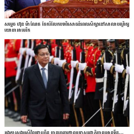
សម្តេច ហ៊ុន ម៉ាណែត ចែករំលែកបទពិសោធន៍ពេលសិក្សានៅសាលាបណ្ឌិត្យ​
យោ​ធា​អាមេរិក
អង្គការសង្គមស៊ីវិលជាច្រើន បានចេញថ្កោលទោសរដ្ឋាភិបាលអានុទីន…