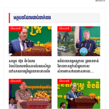
អាមេរិក
អត្ថបទដែលជាប់ទាក់ទង
ព័ត៌មានជាតិ
ព័ត៌មានជាតិ
សម្តេច ហ៊ុន ម៉ាណែត
អភិបាលខេត្តកណ្ដាល ព្រមានចាត់
ចែករំលែកបទពិសោធន៍ពេលសិក្សា
វិធានការក្ដៅលើអ្នកចោល
នៅសាលាបណ្ឌិត្យ​យោ​ធា​អាមេរិក
សំរាមពាសវាលពាសកាល…
ព័ត៌មានជាតិ
ព័ត៌មានជាតិ