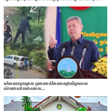
អភិបាលខេត្តកណ្ដាល ព្រមានចាត់វិធានការក្ដៅលើអ្នកចោល
សំរាមពាសវាលពាសកាល…