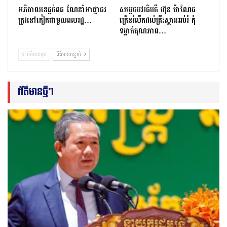
អភិបាលខេត្តកំពត ណែនាំអាជ្ញាធរ
សម្តេចបវរធិបតី ហ៊ុន ម៉ាណែត
ត្រូវនៅកៀកជាមួយពលរដ្ឋ…
ក្រើនរំលឹកដល់គ្រឹះស្ថានអប់រំ កុំ
ទម្លាក់គុណភាព…
ព័ត៌មានមុន
ព័ត៌មានបន្ទាប់
ព័ត៌មានថ្មីៗ