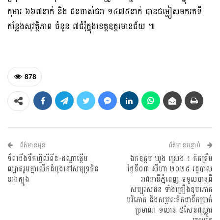
កុមារ ៦៦៧នាក់ និង ជនចាស់ជរា ១៤៧៥នាក់ បានជម្លៀសមករកទី
កន្លែងសុវត្ថិភាព ចំនួន ៧ជំរុំក្នុងខេត្ដឧត្ដរមានជ័យ ៕
878
ព័ត៌មានមុន
ព័ត៌មានបន្ទាប់
ទ័ពជើងទឹកហ្វីលីពីន-ឥណ្ឌាផ្តើម
ឯកឧត្តម ឃួង ស្រេង ៖ គិតត្រឹម
ល្បាតរួមគ្នាលើកដំបូងនៅសមុទ្រចិន
ថ្ងៃទី០៣ សីហា ២០២៥ រដ្ឋបាល
ខាងត្បូង
រាជធានីភ្នំពេញ ទទួលបានពី
សប្បុរសជន ទាំងគ្រឿងឧបភោគ
បរិភោគ និងសម្ភារៈគិតជាទឹកប្រាក់
ប្រមាណ ១លាន ៥សែនដុល្លារ