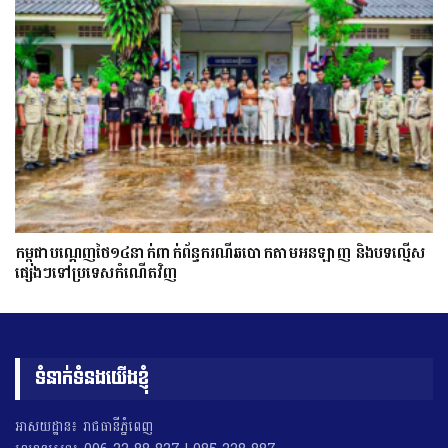
កម្ពុជាបណ្ដេញថៃ១៤នាក់ពាក់ព័ន្ធករណីឆបោកតាមអនឡាញ និងបទល្មើស
ផ្សេងៗទៅប្រទេសកំណើតវិញ
ទំនាក់ទំនងយើងខ្ញុំ
អាសយដ្ឋាន៖ រាជធានីភ្នំពេញ