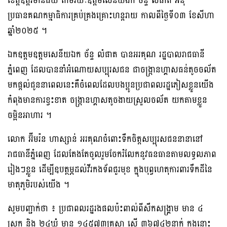
ខេត្ដឧត្ដរមានជ័យ តាមរយៈឧត្ដមសេនីយឯក ច័ន្ទ លំផាត អនុ
ប្រធានគណកម្មាធិការគ្រប់គ្រងគ្រោះហន្ដរាយ កាលពីថ្ងៃទី០៣ ខែសីហា
ឆ្នាំ២០២៥ ។
ឯកឧត្តមឧត្ដមសេនីយឯក ច័ន្ទ លំផាត បានអរគុណ រដ្ឋបាលរាជធានី
ភ្នំពេញ ដែលបាននាំអំណោយសប្បុរសជន ជាចង្ក្រានហ្គាសធន់តូចចល័ត
មកផ្តល់ជូននាពេលនេះគឺចំពេលដែលបងប្អូនប្រជាពលរដ្ឋភៀសខ្លួនយើង
កំពុងមានការខ្វះខាត ចង្ក្រានហ្គាសតូចងាយស្រួលចល័ត យកតាមខ្លួន
ចម្អិនអាហារ ។
លោក អ៊ីមរ៉ន ហាស្សាន់ អរគុណចំពោះទឹកចិត្តសប្បុរសជននានានៅ
រាជធានីភ្នំពេញ ដែលតែងតែចូលរួមចែករំលែកនូវធនធានតាមលទ្ធលភាព
រៀងៗខ្លួន ដើម្បីឧបត្ថម្ភដល់វីរកងទ័ពជួរមុខ ក្នុងបុព្វហេតុការពារទឹកដីនៃ
មាតុភូមិរបស់យើង ។
សូមបញ្ជាក់ថា ៖ ប្រជាពលរដ្ឋរងផលប៉ះពាល់ពីសឹកសង្រ្គាម មាន ៤
ស្រុក និង ២៤ឃុំ មាន ១៤៥៧៣គ្រួសា ស្មើ ៣៦៧៤២នាក់ ក្នុងនោះ