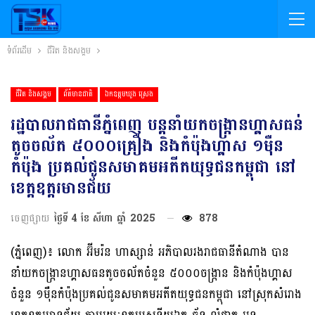
ទំព័រដើម
ជីវិត និងសង្គម
ជីវិត និងសង្គម
ព័ត៌មានជាតិ
ឯកឧត្តមឃួង ស្រេង
រដ្ឋបាលរាជធានីភ្នំពេញ បន្តនាំយកចង្ក្រានហ្គាសធន់
តូចចល័ត ៥០០០គ្រឿង និងកំប៉ុងហ្គាស ១ម៉ឺន
កំប៉ុង ប្រគល់ជូនសមាគមអតីតយុទ្ធជនកម្ពុជា នៅ
ខេត្ដឧត្ដរមានជ័យ
ចេញផ្សាយ
ថ្ងៃទី 4 ខែ សីហា ឆ្នាំ 2025
878
(ភ្នំពេញ)៖ លោក អ៊ីមរ៉ន ហាស្សាន់ អភិបាលរងរាជធានីតំណាង បាន
នាំយកចង្ក្រានហ្គាសធនតូចចល័តចំនួន ៥០០០ចង្ក្រាន និងកំប៉ុងហ្គាស
ចំនួន ១ម៉ឺនកំប៉ុងប្រគល់ជូនសមាគមអតីតយុទ្ធជនកម្ពុជា នៅស្រុកសំរោង