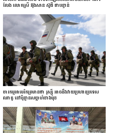
លែង​ លោកស្រី អ៊ុងសាន ស៊ូជី ជា​បន្ទាន់
ចារកម្ម​អាមេរិក​ព្រមាន​ថា​ រុស្ស៊ី​ អាចនឹងវាយប្រហារប្រទេស​​
ណា​តូ ​នៅ​ប៉ុន្មាន​សប្តាហ៍​​ខាង​មុខ​​