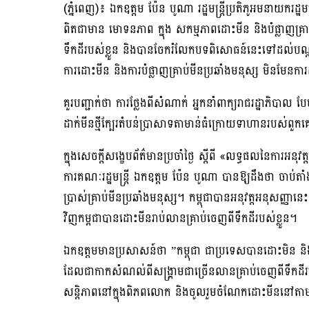
(ភ្នំពេញ)៖ ឯកឧត្តម ប៉ែន បូណា រដ្ឋមន្ត្រីប្រតិភូអមនាយករដ្ឋមន
ពិតជាមាន មោទនភាព ក្នុង សកម្មភាពដោះមីន និងបំផ្លាញគ្រាប
ទឹកដីរបស់ខ្លួន និងបានចែករំលែកបទពិសោធន៍នេះទៅដល់បណ្តា
ការដោះមីន និងការបំផ្លាញគ្រាប់មីនប្រឆាំងមនុស្ស មិនមែនការ
គួរបញ្ជាក់ថា ការថ្លែងពីសំណាក់ អ្នកនាំពាក្យរាជរដ្ឋាភិបាល
ដាក់មីនថ្មីក្បែរតំបន់ប្រាសាទតាមាន់ធំក្រោយទាហានរបស់ពួកគ
ក្នុងសេចក្តីសង្ខេបព័ត៌មានប្រចាំថ្ងៃ ស្តីពី «លទ្ធផលនៃការអ
ការគណៈរដ្ឋមន្ត្រី ឯកឧត្តម ប៉ែន បូណា បានឱ្យដឹងថា ចាប់តាំងតែ
ប្រាស់គ្រាប់មីនប្រឆាំងមនុស្ស។ កម្ពុជាបានអនុវត្តអនុសញ្ញា
វិញកម្ពជាបានដោះមីនរាប់លានគ្រាប់ចេញពីទឹកដីរបស់ខ្លួន។
ឯកឧត្តមមានប្រសាសន៍ថា ”កម្ពុជា ជាប្រទេសបានដោះមិន និងបំ
ដែលជាកាកសំណល់ពីសង្រ្គាមជាច្រើនលានគ្រាប់ចេញពីទឹកដីរបស
សន្តិភាពនៅក្នុងពិភពលោក និងចូលរួមចំណែកដោះមីននៅតាម