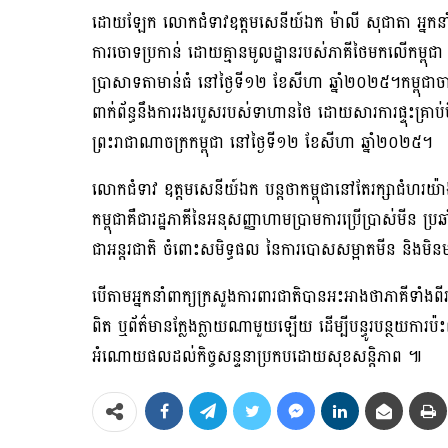
ដោយឡែក លោកជំទាវឧត្តមសេនីយ៍ឯក ម៉ាលី សុជាតា អ្នកនាំព
ការចោទប្រកាន់ ដោយគ្មានមូលដ្ឋានរបស់ភាគីថៃមកលើកម្ពុជា 
ប្រាសាទតាមាន់ធំ នៅថ្ងៃទី១២ ខែសីហា ឆ្នាំ២០២៥។កម្ពុជាច
ពាក់ព័ន្ធនឹងការរងរបួសរបស់ទាហានថៃ ដោយសារការផ្ទុះគ្រាប់ម
ព្រះរាជាណាចក្រកម្ពុជា នៅថ្ងៃទី១២ ខែសីហា ឆ្នាំ២០២៥។
លោកជំទាវ ឧត្តមសេនីយ៍ឯក បន្ដថាកម្ពុជានៅតែរក្សាជំហរយ៉ាងម
កម្ពុជាគឺជារដ្ឋភាគីនៃអនុសញ្ញាហាមប្រាមការប្រើប្រាស់មីន ប្រ
ជាអន្តរជាតិ ចំពោះសមិទ្ធផល នៃការបោសសម្អាតមីន និងមិនម
បើតាមអ្នកនាំពាក្យក្រសួងការពារជាតិបានអះអាងថាភាគីទាំងពីរ(
ពិត ឬព័ត៌មានក្លែងក្លាយណាមួយឡើយ ដើម្បីបន្ធូរបន្ថយកា
អំណោយផលដល់កិច្ចសន្ទនាប្រកបដោយសុខសន្តិភាព ៕