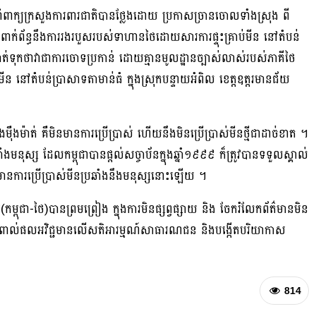
ាក្យក្រសួងការពារជាតិបានថ្លែងដោយ ប្រកាសច្រានចោលទាំងស្រុង ពី
ពាក់ព័ន្ធនឹងការរងរបួសរបស់ទាហានថៃដោយសារការផ្ទុះគ្រាប់មីន នៅតំបន់
ាត់ទុកថាវាជាការចោទប្រកាន់ ដោយគ្មានមូលដ្ឋានច្បាស់លាស់របស់ភាគីថៃ
ីន នៅតំបន់ប្រាសាទតាមាន់ធំ ក្នុងស្រុកបន្ទាយអំពិល ខេត្តឧត្តរមានជ័យ
៉ឺងម៉ាត់ គឺមិនមានការប្រើប្រាស់ ហើយនឹងមិនប្រើប្រាស់មីនថ្មីជាដាច់ខាត ។
ឆាំងមនុស្ស ដែលកម្ពុជាបានផ្តល់សច្ចាប័នក្នុងឆ្នាំ១៩៩៩ ក៏ត្រូវបានទទួលស្គាល់
ានការប្រើប្រាស់មីនប្រឆាំងនឹងមនុស្សនោះឡើយ ។
កម្ពុជា-ថៃ)បានព្រមព្រៀង ក្នុងការមិនផ្សព្វផ្សាយ និង ចែករំលែកព័ត៌មានមិន
រប៉ះពាល់ផលអវិជ្ជមានលើសតិអារម្មណ៍សាធារណជន និងបង្កើតបរិយាកាស
814