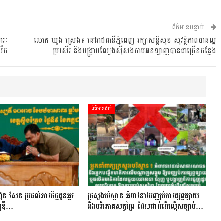
ព័ត៌មានបន្ទាប់
ារៈ
លោក ឃួង ស្រេង៖ នៅរាជធានីភ្នំពេញ រក្សាសន្តិសុខ សុវត្ថិភាពបានល្អ
សឹក
ប្រសើរ និងបង្ក្រាបល្បែងស៊ីសងតាមអនឡាញបានជាច្រើនកន្លែង
ព័ត៌មានជាតិ
ុន សែន ប្រគល់ភារកិច្ចជូនអ្នក
ក្រសួងបរិស្ថាន អំពាវនាវបញ្ឈប់ការផ្សព្វផ្សាយ
្ណឌី…
និងបរិភោគសត្វព្រៃ ដែលជាអំពើល្មើសច្បាប់…