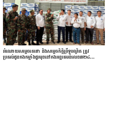
អំណោយសម្តេចតេជោ និងសម្តេចកិត្តិព្រឹទ្ធបណ្ឌិត ត្រូវ
ប្រគល់ជូនកងកម្លាំងជួរមុខនៅកងអន្តរគមន៍លេខ៣២៤…