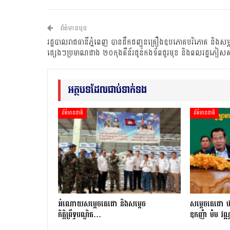
ព័ត៌មានមុន
រដ្ឋបាលរាជធានីភ្នំពេញ បានដឹកជញ្ជូនគ្រឿងឧបភោគបរិភោគ និងសម្ភ
ផ្សេងៗប្រមាណជាង ២០កុងតឺន័រជូនកងទ័ពជួរមុខ និងពលរដ្ឋភៀស
អត្ថបទដែលជាប់ទាក់ទង
ព័ត៌មានជាតិ
ព័ត៌មានជាតិ
អំណោយសម្តេចតេជោ និងសម្តេច
សម្តេចតេជោ ហ៊
កិត្តិព្រឹទ្ធបណ្ឌិត…
ឧកញ៉ា ម៉ម វណ