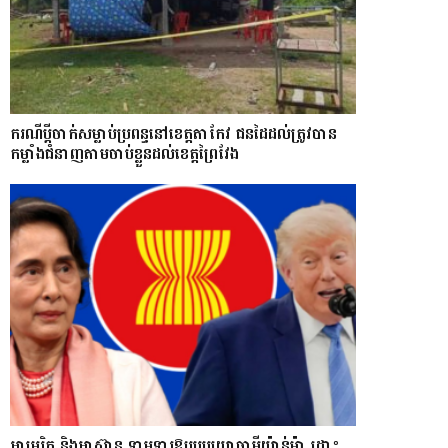
ករណីប្ដីចាក់សម្លាប់ប្រពន្ធនៅខេត្តតាកែវ ជនដៃដល់ត្រូវបាន
កម្លាំងជំនាញតាមចាប់ខ្លួនដល់ខេត្តព្រៃវែង
អាមេរិក និងអាស៊ាន ទាមទារឱ្យ​របបយោធាមីយ៉ាន់ម៉ា​ ដោះ​