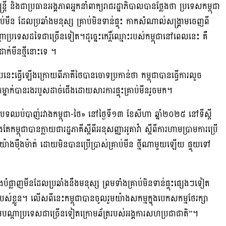
្ត្រី និងជាប្រធានអង្គភាពអ្នកនាំពាក្យរាជរដ្ឋាភិបាលបានថ្លែងថា ប្រទេសកម្ពុជា
់មីន ដែលប្រឆាំងមនុស្ស គ្រាប់មិនទាន់ផ្ទុះ កាកសំណាល់សង្រ្គាមចេញពី
ប្រទេសដទៃជាច្រើនទៀត។ដូច្នេះកេរ្តិ៍ឈ្មោះរបស់កម្ពុជានៅពេលនេះ គឺ
ដាក់មីនថ្មីនោះទេ ។
 បែបនេះធ្វើឡើងក្រោយពីភាគីថៃបានចោទប្រកាន់ថា កម្ពុជាបានធ្វើការលួច
េម្នាក់បានរងរបួសដាច់ជើងដោយសារការផ្ទុះគ្រាប់មីនរួចមក។
នុវត្តបទឈប់បាញ់រវាងកម្ពុជា-ថៃ» នៅថ្ងៃទី១៣ ខែសីហា ឆ្នាំ២០២៥ នៅទីស្តី
កម្ពុជាបានក្លាយជារដ្ឋភាគីស្តីពីអនុសញ្ញាអូតាវ៉ា ស្តីពីការហាមប្រាមការប្រើ
នេះយ៉ាងម៉ឺងម៉ាត់ ដោយមិនបានប្រើប្រាស់គ្រាប់មីន ថ្មីណាមួយឡើយ ផ្ទុយទៅ
ផ្លាញមីនដែលប្រឆាំងនឹងមនុស្ស ព្រមទាំងគ្រាប់មិនទាន់ផ្ទុះផ្សេងៗទៀត
់ខ្លួន។ លើសពីនេះកម្ពុជាបានចូលរួមយ៉ាងសកម្មក្នុងបេកសកម្មថែរក្សា
បណ្តាប្រទេសជាច្រើនទៀតក្រោមឆ័ត្ររបស់អង្គការសហប្រជាជាតិ”។