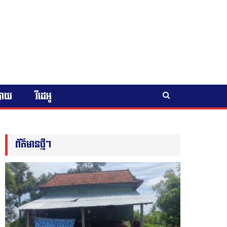
បាយ
វីដេអូ
ព័ត៌មានថ្មីៗ