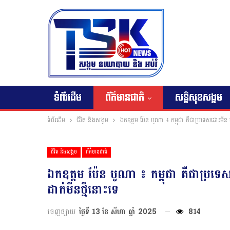
ទំព័រដើម
ព័ត៌មានជាតិ
សន្តិសុខសង្គម
ទំព័រដើម
ជីវិត និងសង្គម
ឯកឧត្តម ប៉ែន បូណា ៖ កម្ពុជា គឺជាប្រទេសដោះមីន បំ
ជីវិត និងសង្គម
ព័ត៌មានជាតិ
ឯកឧត្តម ប៉ែន បូណា ៖ កម្ពុជា គឺជាប្រទេស
ដាក់មីនថ្មីនោះទេ
ចេញផ្សាយ
ថ្ងៃទី 13 ខែ សីហា ឆ្នាំ 2025
814