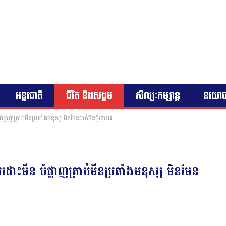
អន្តរជាតិ
ជីវិត និងសង្គម
សិល្បៈកម្សាន្ត
នយោ
ផ្លាញគ្រាប់មីនប្រឆាំងមនុស្ស មិនមែនដាក់មីនថ្មីនោះទេ
ដោះមីន បំផ្លាញគ្រាប់មីនប្រឆាំងមនុស្ស មិនមែន