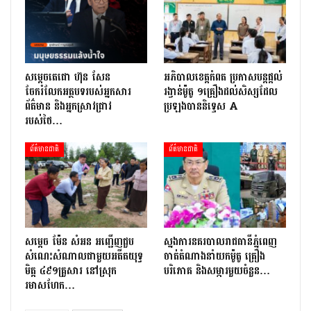
សម្តេចតេជោ ហ៊ុន សែន
អភិបាលខេត្តកំពត ប្រកាសបន្តផ្តល់
ចែករំលែកអត្ថបទរបស់អ្នកសារ
រង្វាន់ម៉ូតូ ១គ្រឿងដល់សិស្សដែល
ព័ត៌មាន និងអ្នកស្រាវជ្រាវ
ប្រឡងបាននិទ្ទេស A
របស់ថៃ…
ព័ត៌មានជាតិ
ព័ត៌មានជាតិ
សម្តេច ម៉ែន សំអន អញ្ជើញជួប
ស្នងការនគរបាលរាជធានីភ្នំពេញ
សំណេះសំណាលជាមួយអតីតយុទ្ធ
ចាត់តំណាងនាំយកម៉ូតូ គ្រឿង
មិត្ត ៤៩១គ្រួសារ នៅស្រុក
បរិភោគ និងសម្ភារមួយចំនួន…
រមាសហែក…