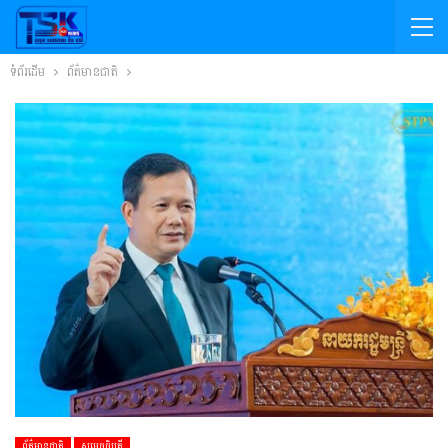
ទំព័រដើម
ព័ត៌មានជាតិ
ព័ត៌មានជាតិ
សម្តេចធិបតី