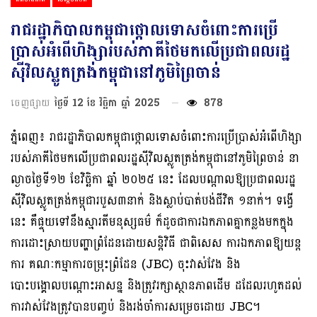
រាជរដ្ឋាភិបាលកម្ពុជាថ្កោលទោសចំពោះការប្រើ
ប្រាស់អំពើហិង្សារបស់ភាគីថៃមកលើប្រជាពលរដ្ឋ
ស៊ីវិលស្លូតត្រង់កម្ពុជានៅភូមិព្រៃចាន់
ចេញផ្សាយ
ថ្ងៃទី 12 ខែ វិច្ឆិកា ឆ្នាំ 2025
878
ភ្នំពេញ៖ រាជរដ្ឋាភិបាលកម្ពុជាថ្កោលទោសចំពោះការប្រើប្រាស់អំពើហិង្សា
របស់ភាគីថៃមកលើប្រជាពលរដ្ឋស៊ីវិលស្លូតត្រង់កម្ពុជានៅភូមិព្រៃចាន់ នា
ល្ងាចថ្ងៃទី១២ ខែវិច្ឆិកា ឆ្នាំ ២០២៥ នេះ ដែលបណ្តាលឱ្យប្រជាពលរដ្ឋ
ស៊ីវិលស្លូតត្រង់កម្ពុជារបួស៣នាក់ និងស្លាប់បាត់បង់ជីវិត ១នាក់។ ទង្វើ
នេះ គឺផ្ទុយទៅនឹងស្មារតីមនុស្សធម៌ ក៏ដូចជាការឯកភាពគ្នាកន្លងមកក្នុង
ការដោះស្រាយបញ្ហាព្រំដែនដោយសន្តិវិធី ជាពិសេស ការឯកភាពឱ្យយន្ត
ការ គណៈកម្មាការចម្រុះព្រំដែន (JBC) ចុះវាស់វែង និង
បោះបង្គោលបណ្តោះអាសន្ន និងត្រូវរក្សាស្ថានភាពដើម ដដែលរហូតដល់
ការវាស់វែងត្រូវបានបញ្ចប់ និងរង់ចាំការសម្រេចដោយ JBC។