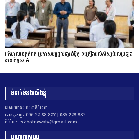
អភិបាលខេត្តកំពត ប្រកាសបន្តផ្តល់រង្វាន់ម៉ូតូ ១គ្រឿងដល់សិស្សដែលប្រឡង
បាននិទ្ទេស A
ទំនាក់ទំនងយើងខ្ញុំ
អាសយដ្ឋាន៖ រាជធានីភ្នំពេញ
លេខទូរសព្ទ៖ 096 22 88 827 | 085 228 887
អុីម៉ែល៖ tskhotnewstv@gmail.com
បណ្តាញសង្គម