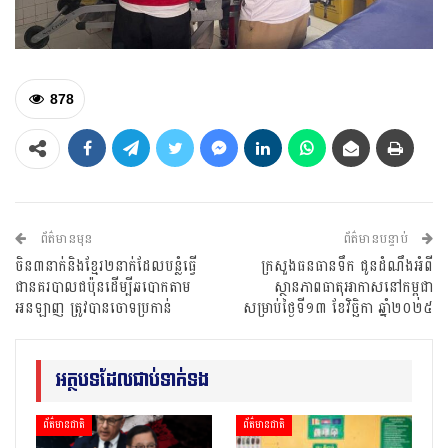
878
ព័ត៌មានមុន
ព័ត៌មានបន្ទាប់
ចិន​៣នាក់​និង​ខ្មែរ​២​នាក់​ដែល​បន្លំ​ធ្វើ​
ក្រសួងធនធានទឹក ជូនដំណឹងអំពី
ជា​នគរបាល​ជប៉ុន​ដើម្បី​ឆបោក​តាម​
ស្ថានភាពធាតុអាកាសនៅកម្ពុជា
អនឡាញ ត្រូវ​បាន​ចោទប្រកាន់
សម្រាប់ថ្ងៃទី១៣ ខែវិច្ឆិកា ឆ្នាំ២០២៥
អត្ថបទដែលជាប់ទាក់ទង
ព័ត៌មានជាតិ
ព័ត៌មានជាតិ