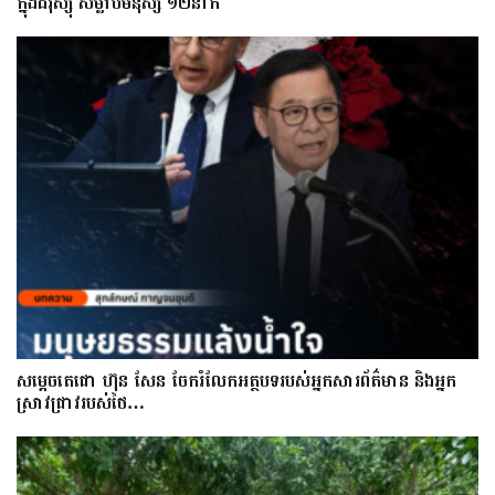
ក្នុងដីរុស្ស៊ី សម្លាប់មនុស្ស ១២នាក់
សម្តេចតេជោ ហ៊ុន សែន ចែករំលែកអត្ថបទរបស់អ្នកសារព័ត៌មាន និងអ្នក
ស្រាវជ្រាវរបស់ថៃ…