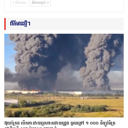
ព័ត៌មានមុន
ព័ត៌មានបន្ទាប់
ព័ត៌មានថ្មីៗ
អ៊ុយក្រែន បើកការវាយប្រហារដោយដ្រូន ចូលជ្រៅ ១ ០០០ គីឡូម៉ែត្រ