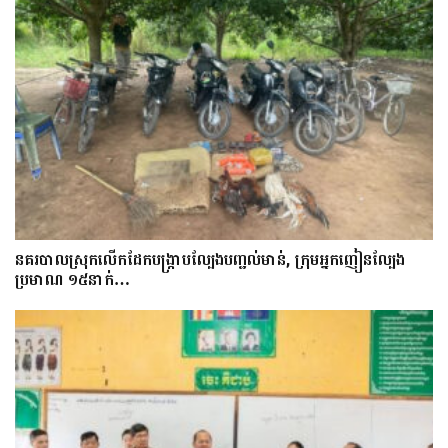
នគរបាលស្រុកលើកដែកបង្ក្រាបល្បែងបញ្ជល់មាន់, ក្រុមអ្នកញៀនល្បែង
ប្រមាណ ១៥នាក់…