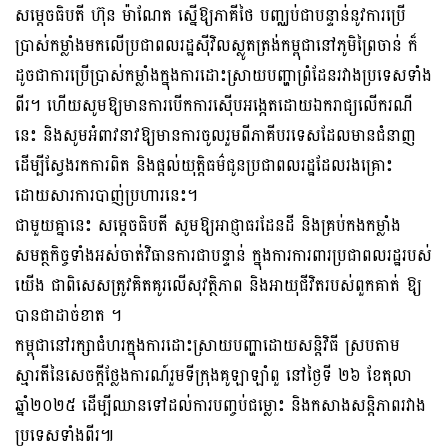
សម្តេចធិបតី ហ៊ុន ម៉ាណែត ស្នើឱ្យភាគីថៃ បញ្ឈប់ជាបន្ទាន់នូវការប្រើ
ប្រាស់កម្លាំងមកលើប្រជាពលរដ្ឋស៊ីវិលស្លូតត្រង់កម្ពុជានៅភូមិព្រៃចាន់ ក៏
ដូចជាការប្រើប្រាស់កម្លាំងក្នុងការដោះស្រាយបញ្ហាព្រំដែនរវាងប្រទេសទាំង
ពីរ។ ហើយសូមឱ្យមានការបើកការស៊ើបអង្កេតដោយឯករាជ្យលើករណី
នេះ និងសូមអំពាវនាវឱ្យមានការចូលរួមពីភាគីបរទេសដែលមានជំនាញ
ដើម្បីស្វែងរកការពិត និងផ្តល់យុត្តិធម៌ជូនប្រជាពលរដ្ឋដែលរងគ្រោះ
ដោយសារការបាញ់ប្រហារនេះ។
ជាមួយគ្នានេះ សម្តេចធិបតី សូមឱ្យអាជ្ញាធរដែនដី និងគ្រប់កងកម្លាំង
សមត្ថកិច្ចទាំងអស់ចាត់វិធានការជាបន្ទាន់ ក្នុងការការពារប្រជាពលរដ្ឋរបស់
យើង ជាពិសេសត្រូវគិតគូរលើសុវត្ថិភាព និងអាយុជីវិតរបស់ពួកគាត់ ឱ្យ
បានជាដាច់ខាត ។
កម្ពុជានៅរក្សាជំហរក្នុងការដោះស្រាយបញ្ហាដោយសន្តិវិធី ស្របតាម
ស្មារតីនៃសេចក្តីថ្លែងការណ៍រួមទីក្រុងគូឡាឡាំពួ នៅថ្ងៃទី ២៦ ខែតុលា
ឆ្នាំ២០២៥ ដើម្បីឈានទៅដល់ការបញ្ចប់ជម្លោះ និងកសាងសន្តិភាពរវាង
ប្រទេសទាំងពីរ៕