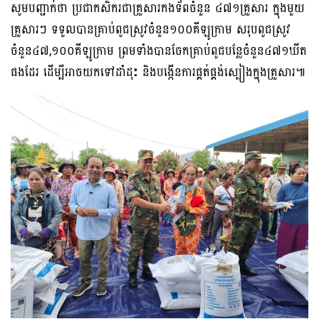
សូមបញ្ជាក់ថា ប្រជាកសិករជាគ្រួសារកងទ័ពចំនួន ៤៧១គ្រួសារ ក្នុងមួយ
គ្រួសារៗ ទទួលបានគ្រាប់ពូជស្រូវចំនួន១០០គីឡូក្រាម សរុបពូជស្រូវ
ចំនួន៤៧,១០០គីឡូក្រាម ព្រមទាំងបានចែកគ្រាប់ពូជបន្លែចំនួន៤៧១ឃីត
ផងដែរ ដើម្បីអាចយកទៅដាំដុះ និងបង្កើនការផ្គត់ផ្គង់ស្បៀងក្នុងគ្រួសារ៕