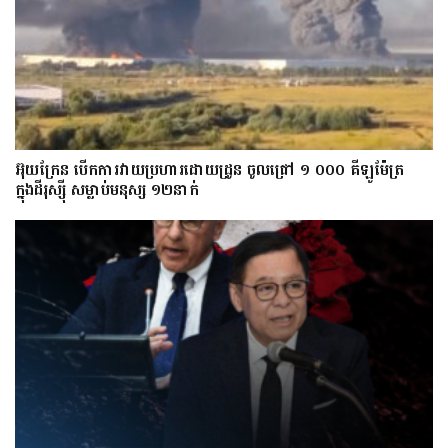
អ៊ុយក្រែន បើកការវាយប្រហារដោយដ្រូន ចូលជ្រៅ ១ ០០០ គីឡូម៉ែត្រ
ក្នុងដីរុស្ស៊ី សម្លាប់មនុស្ស ១២នាក់