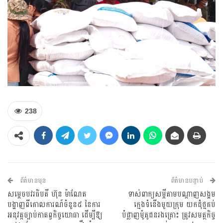
238
ព័ត៌មានមុន
ព័ត៌មានបន្ទាប់
សម្តេចបវរធិបតី ហ៊ុន ម៉ាណែត
ទាស់ពាក្យសម្ដីតាមបណ្តាញសង្គម
បង្ហាញពីគោលការណ៍ចំនួន៥ នៃការ
ក្មេងទំនើងមួយក្រុម យកដុំថ្មគប់
អនុវត្តច្បាប់កាតព្វកិច្ចយោធា ដើម្បីឱ្យ
បំផ្លាញម៉ូតូជនរងគ្រោះ ត្រូវសមត្ថកិច្ច