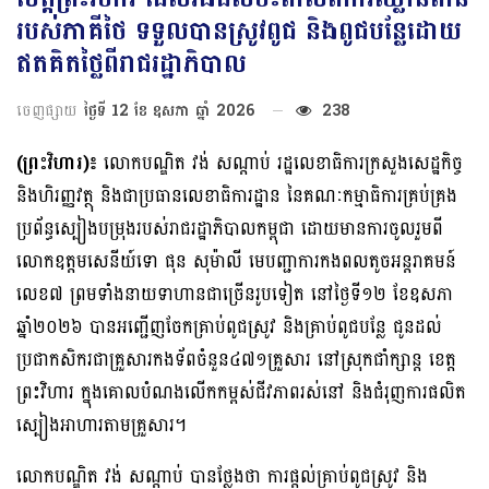
របស់ភាគីថៃ ទទួលបានស្រូវពូជ និងពូជបន្លែដោយ
ឥតគិតថ្លៃពីរាជរដ្ឋាភិបាល
ចេញផ្សាយ
ថ្ងៃទី 12 ខែ ឧសភា ឆ្នាំ 2026
238
(ព្រះវិហារ)៖
លោកបណ្ឌិត វង់ សណ្តាប់ រដ្ឋលេខាធិការក្រសួងសេដ្ឋកិច្ច
និងហិរញ្ញវត្ថុ និងជាប្រធានលេខាធិការដ្ឋាន នៃគណៈកម្មាធិការគ្រប់គ្រង
ប្រព័ន្ធស្បៀងបម្រុងរបស់រាជរដ្ឋាភិបាលកម្ពុជា ដោយមានការចូលរួមពី
លោកឧត្តមសេនីយ៍ទោ ផុន សុម៉ាលី មេបញ្ជាការកងពលតូចអន្តរាគមន៍
លេខ៧ ព្រមទាំងនាយទាហានជាច្រើនរូបទៀត នៅថ្ងៃទី១២ ខែឧសភា
ឆ្នាំ២០២៦ បានអញ្ជើញចែកគ្រាប់ពូជស្រូវ និងគ្រាប់ពូជបន្លែ ជូនដល់
ប្រជាកសិករជាគ្រួសារកងទ័ពចំនួន៤៧១គ្រួសារ នៅស្រុកជាំក្សាន្ត ខេត្ត
ព្រះវិហារ ក្នុងគោលបំណងលើកកម្ពស់ជីវភាពរស់នៅ និងជំរុញការផលិត
ស្បៀងអាហារតាមគ្រួសារ។
លោកបណ្ឌិត វង់ សណ្តាប់ បានថ្លែងថា ការផ្តល់គ្រាប់ពូជស្រូវ និង