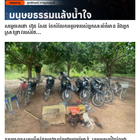
សម្តេចតេជោ ហ៊ុន សែន ចែករំលែកអត្ថបទរបស់អ្នកសារព័ត៌មាន និងអ្នក
ស្រាវជ្រាវរបស់ថៃ…
នគរបាលស្រុកលើកដែកបង្ក្រាបល្បែងបញ្ជល់មាន់, ក្រុមអ្នកញៀនល្បែង