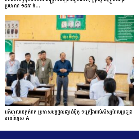
ប្រមាណ ១៥នាក់…
អភិបាលខេត្តកំពត ប្រកាសបន្តផ្តល់រង្វាន់ម៉ូតូ ១គ្រឿងដល់សិស្សដែលប្រឡង
បាននិទ្ទេស A