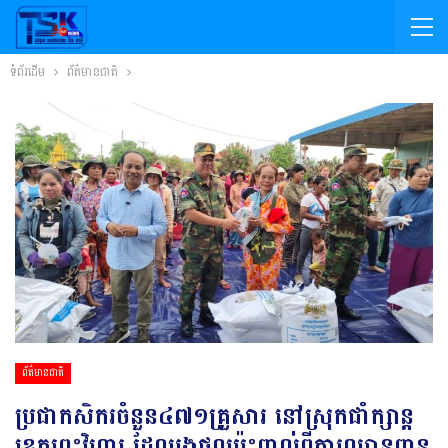
ទំព័រដើម
ព័ត៌មានជាតិ
ព័ត៌មានជាតិ
ប្រជាកសិករចំនួន៤៧១គ្រួសារ នៅស្រុកជាំក្សាន្ត
ខេត្តព្រះវិហារ ដែលរងផលប៉ះពាល់ពីការឈ្លានពាន