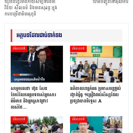
យុវជនខ្មែរមានកាយសម្បទារឹងមាំ
ឃាត់បញ្ជូនទៅតុលាការ
វិន័យ សីលធម៌ និងមានសុឆន្ទៈក្នុង
ការបម្រើជាតិមាតុភូមិ
អត្ថបទដែលជាប់ទាក់ទង
ព័ត៌មានជាតិ
ព័ត៌មានជាតិ
សម្តេចតេជោ ហ៊ុន សែន
អភិបាលខេត្តកំពត ប្រកាសបន្តផ្តល់
ចែករំលែកអត្ថបទរបស់អ្នកសារ
រង្វាន់ម៉ូតូ ១គ្រឿងដល់សិស្សដែល
ព័ត៌មាន និងអ្នកស្រាវជ្រាវ
ប្រឡងបាននិទ្ទេស A
របស់ថៃ…
ព័ត៌មានជាតិ
ព័ត៌មានជាតិ