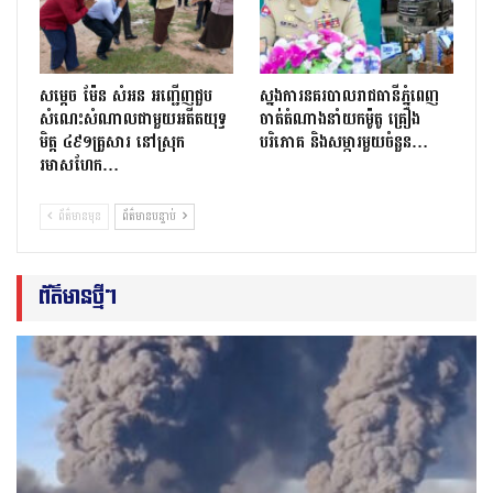
សម្តេច ម៉ែន សំអន អញ្ជើញជួប
ស្នងការនគរបាលរាជធានីភ្នំពេញ
សំណេះសំណាលជាមួយអតីតយុទ្ធ
ចាត់តំណាងនាំយកម៉ូតូ គ្រឿង
មិត្ត ៤៩១គ្រួសារ នៅស្រុក
បរិភោគ និងសម្ភារមួយចំនួន…
រមាសហែក…
ព័ត៌មានមុន
ព័ត៌មានបន្ទាប់
ព័ត៌មានថ្មីៗ