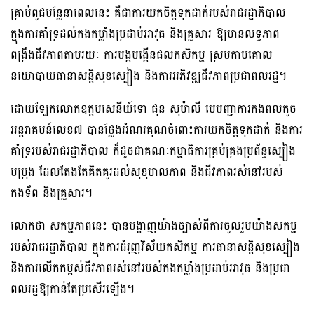
គ្រាប់ពូជបន្លែនាពេលនេះ គឺជាការយកចិត្តទុកដាក់របស់រាជរដ្ឋាភិបាល
ក្នុងការគាំទ្រដល់កងកម្លាំងប្រដាប់អាវុធ និងគ្រួសារ ឱ្យមានលទ្ធភាព
ពង្រឹងជីវភាពតាមរយៈ ការបង្កបង្កើនផលកសិកម្ម ស្របតាមគោល
នយោបាយធានាសន្តិសុខស្បៀង និងការអភិវឌ្ឍជីវភាពប្រជាពលរដ្ឋ។
ដោយឡែកលោកឧត្តមសេនីយ៍ទោ ផុន សុម៉ាលី មេបញ្ជាការកងពលតូច
អន្តរាគមន៍លេខ៧ បានថ្លែងអំណរគុណចំពោះការយកចិត្តទុកដាក់ និងការ
គាំទ្ររបស់រាជរដ្ឋាភិបាល ក៏ដូចជាគណៈកម្មាធិការគ្រប់គ្រងប្រព័ន្ធស្បៀង
បម្រុង ដែលតែងតែគិតគូរដល់សុខុមាលភាព និងជីវភាពរស់នៅរបស់
កងទ័ព និងគ្រួសារ។
លោកថា សកម្មភាពនេះ បានបង្ហាញយ៉ាងច្បាស់ពីការចូលរួមយ៉ាងសកម្ម
របស់រាជរដ្ឋាភិបាល ក្នុងការជំរុញវិស័យកសិកម្ម ការធានាសន្តិសុខស្បៀង
និងការលើកកម្ពស់ជីវភាពរស់នៅរបស់កងកម្លាំងប្រដាប់អាវុធ និងប្រជា
ពលរដ្ឋឱ្យកាន់តែប្រសើរឡើង។