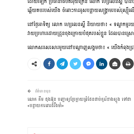
ដោយ​ឡែក ប្រធានាធិបតី​អ៊ុយក្រែន លោក ហ្សេលេនស្គី​ បានបញ្ជ
ឆ្លើយ​តប​របស់​យើង​ ចំពោះការអូសបន្លាយ​សង្គ្រាម​របស់រុស្ស៊ីលើ
​នៅថ្ងៃអាទិត្យ លោក ហ្សេ​លេន​ស្គី​ និយាយថា៖ « ទណ្ឌកម្ម
វាយប្រហារដោយដ្រូន​ចុង​ក្រោយ​បំផុតរបស់​ខ្លួន​​ ដែល​បាន​ស្រោច
លោកសរសេរសារមួយនៅបណ្តាញ​សង្គម​ថា៖ « យើង​កំពុង​ប្រាប់​រុស្ស
ព័ត៌មានមុន
លោក គីម ជុងអ៊ុន បញ្ជាឲ្យ​​ប្រែក្លាយ​ព្រំដែនជាប់កូរ៉េខាងត្បូង ទៅជា
«បន្ទាយការពារដ៏រឹងមាំ​»