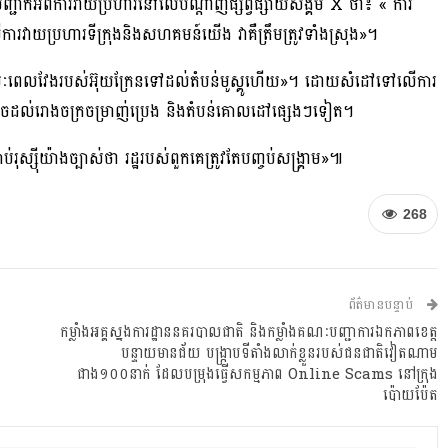
ាក់អំ​ពីការវាយ​ប្រហារនៅលើ​បណ្តាញ​ផ្សព្វផ្សាយសង្គម​ X ថា​៖​ « ការ
​ការ​វាយ​ប្រហារ​ទីក្រុងនិង​សហគមន៍យើង វា​គឺត្រឹមត្រូវទាំង​ស្រុង»។
​រយៈ​ពេល​វែង​របស់អ៊ុយក្រែនទៅ​ដល់តំបន់មូស្គូ​ហើយ​»។ ដោយសំដៅទៅ​លើ​ការ
​​ដល់​រោងចក្រ​​ចម្រាញ់​ប្រេង​ និង​តំបន់​គោលដៅ​ផ្សេងៗ​ទៀត​​។
៊ី​យ៉ាងច្បាស់ថា រដ្ឋរបស់ពួកគេ​ត្រូវតែ​បញ្ចប់សង្គ្រាម​»៕
268
ព័ត៌មានបន្ទាប់
កម្លាំងអគ្គស្នងការដ្ឋាននគរបាលជាតិ និងកម្លាំងគណៈបញ្ជាការឯកភាពខេត្ត
បន្ទាយមានជ័យ បង្ក្រាបទីតាំងលាក់ខ្លួនរបស់ជនជាតិវៀតណាម
ជាង១០០នាក់ ដែលបម្រុងធ្វើសកម្មភាព Online Scams នៅក្រុង
ប៉ោយប៉ែត