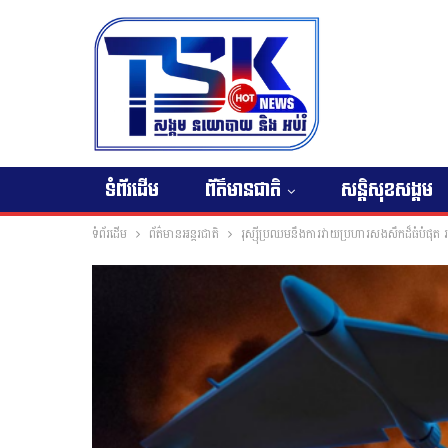
ទំព័រដើម
ព័ត៌មានជាតិ
សន្តិសុខសង្គម
ទំព័រដើម
ព័ត៌មានអន្តរជាតិ
រុស្ស៊ី​​ប្រឈមនឹង​ការវាយ​ប្រហារ​សង​សឹក​​ដ៏​ធំបំផុត រ