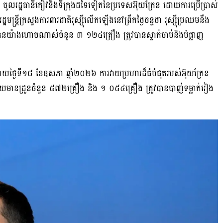
រ​ថ្ងៃ​​ ចូល​​រដ្ឋធានីកៀវ​និង​ទី​ក្រុងដទៃទៀត​នៃ​ប្រទេស​អ៊ុយក្រែន​ ​​ដោយការ​ប្រើប្រាស់​​​​
​ ​​រដ្ឋ​មន្ត្រីក្រសួងការពារជាតិ​រុស្ស៊ី​​លើកឡើងនៅ​ព្រឹក​ថ្ងៃចន្ទ​ថា រុស្ស៊ី​​ប្រឈមនឹង​
យក្រែន​យ៉ាង​ហោច​ណាស់ចំនួន ៣ ១២៤គ្រឿង ​ត្រូវ​បាន​ស្ទាក់​ចាប់និង​បំផ្លាញ​
ទី​១៨ ខែ​ឧសភា ឆ្នាំ​២០២៦ ការ​វាយប្រហារដ៏​ធំបំផុត​របស់​​អ៊ុយ​ក្រែន​
ាន​ដ្រូន​ចំនួន ៥៧២​គ្រឿង និង ១​ ០៥៤​​គ្រឿង​ ត្រូវបានបាញ់ទម្លាក់​រៀង