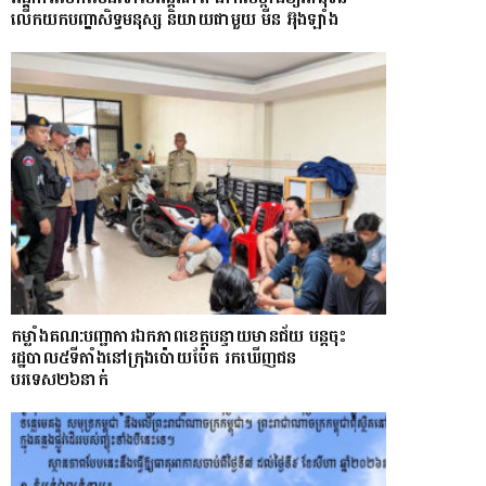
លើកយកបញ្ហាសិទ្ធមនុស្ស និយាយជាមួយ មីន អ៊ុងឡាំង
កម្លាំងគណ:បញ្ជាការឯកភាពខេត្តបន្ទាយមានជ័យ បន្តចុះ
រដ្ឋបាល៥ទីតាំងនៅក្រុងប៉ោយប៉ែត រកឃើញជន
បរទេស២៦នាក់