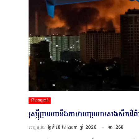
ព័ត៌មានអន្តរជាតិ
រុស្ស៊ី​​ប្រឈមនឹង​ការវាយ​ប្រហារ​សង​សឹក​​ដ៏​ធំ
ចេញផ្សាយ
ថ្ងៃទី 18 ខែ ឧសភា ឆ្នាំ 2026
268