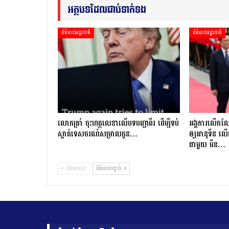
អត្ថបទដែលជាប់ទាក់ទង
ព័ត៌មានអន្តរជាតិ
ព័ត៌មានអន្តរជាតិ
លោក​ត្រាំ ចុះហត្ថលេខាលើបទបញ្ជាពីរ ដើម្បីទប់
អង្គការលើកលែ
ស្កាត់ទេស​ចរណ៍សម្រាលកូន…
ឲ្យអានុទីន លើ
ជាមួយ មីន…
ព័ត៌មានមុន
ព័ត៌មានបន្ទាប់