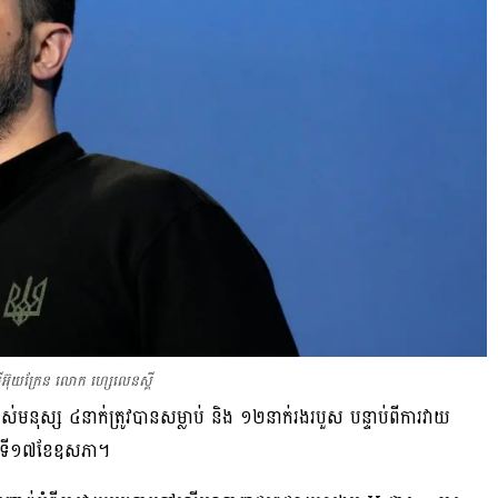
ី​អ៊ុយក្រែន លោក ហ្សេលេនស្គី​
មនុស្ស​ ៤នាក់ត្រូវបាន​សម្លាប់ និង ១២នាក់រងរបួស បន្ទាប់​ពីការវាយ​
្ងៃទី​១៧​ខែឧសភា​។