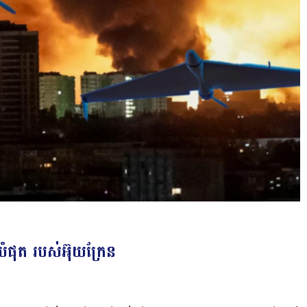
បំផុត របស់​អ៊ុយ​ក្រែន​