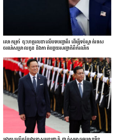
លោក​ត្រាំ ចុះហត្ថលេខាលើបទបញ្ជាពីរ ដើម្បីទប់ស្កាត់ទេស​
ចរណ៍សម្រាលកូន និងកាត់បន្ថយសញ្ជាតិពីកំណើត
អង្គការលើកលែងទោសអន្តរជាតិ ដាក់សម្ពាធឲ្យអានុទីន