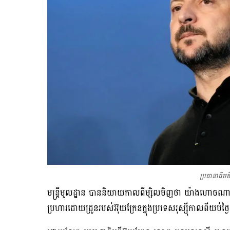
ប្រធានាធិបត
មន្ត្រី​មូលដ្ឋាន បាន​និយាយកាល​ពីម្សិលមិញថា យ៉ាង​ហោចណាស់
ប្រហារ​ដោយដ្រូន​របស់អ៊ុយ​ក្រែន​ក្នុង​ប្រទេសរុស្ស៊ីកាលពីយប់​ថ