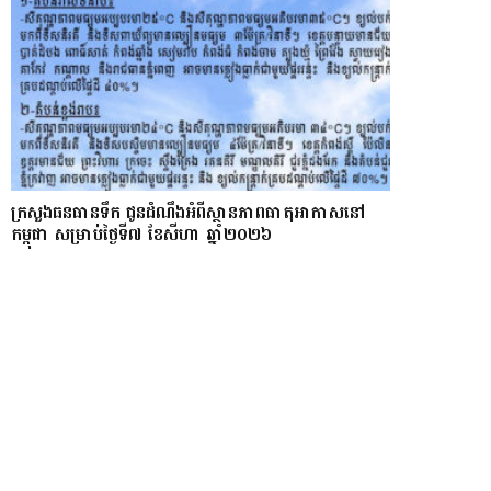
ក្រសួងធនធានទឹក ជូនដំណឹងអំពីស្ថានភាពធាតុអាកាសនៅ
កម្ពុជា សម្រាប់ថ្ងៃទី៧ ខែសីហា ឆ្នាំ២០២៦