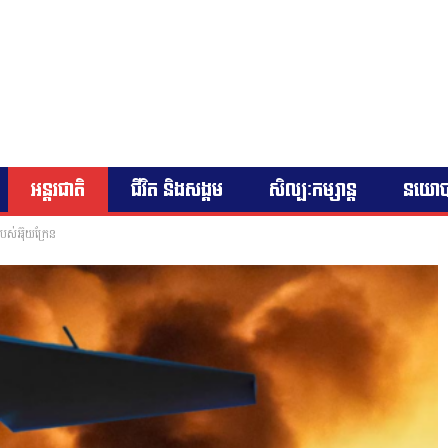
អន្តរជាតិ
ជីវិត និងសង្គម
សិល្បៈកម្សាន្ត
នយោ
បស់​អ៊ុយ​ក្រែន​