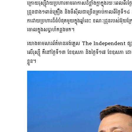
ក្រោយរុស្ស៊ី​​​​វាយ​ប្រហារ​​​តាមអាកាស​​ដ៏​ខ្លាំង​​ក្លា​ក្នុង​រយៈ​ពេល​ពី
ដ្រូន​​ជាង​១​ពាន់​​គ្រឿង និង​​​មីស៊ីល​​ជា​​ច្រើន​គ្រាប់​កាល​ពី​ថ្ងៃ​ទី​១៤
ការវាយ​ប្រហារដ៏​ធំបំផុតមួយ​​ក្នុង​ឆ្នាំ​នេះ ខណៈដ្រូន​របស់​អ៊ុ
ចោល​ក្នុងសប្តាហ៍កន្លងមក។
យោង​តាម​សារព័ត៌មាន​អង់គ្លេស The Independent ផ្សាយ​ថ្ងៃ​
លើ​រុស្ស៊ី គឺនៅថ្ងៃទី១៣ ខែឧសភា និង​ថ្ងៃទី១៧ ខែឧសភា ដោយម
ខ្លួន។