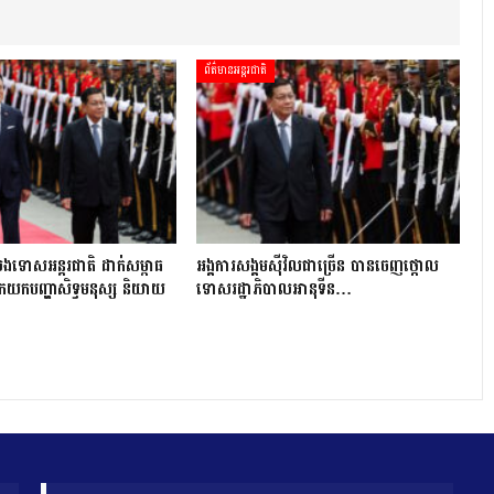
ព័ត៌មានអន្តរជាតិ
ងទោសអន្តរជាតិ ដាក់សម្ពាធ
អង្គការសង្គមស៊ីវិលជាច្រើន បានចេញថ្កោល
កយកបញ្ហាសិទ្ធមនុស្ស និយាយ
ទោសរដ្ឋាភិបាលអានុទីន…