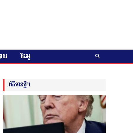
បាយ
វីដេអូ
ព័ត៌មានថ្មីៗ