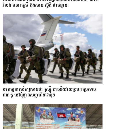
លែង​ លោកស្រី អ៊ុងសាន ស៊ូជី ជា​បន្ទាន់
ចារកម្ម​អាមេរិក​ព្រមាន​ថា​ រុស្ស៊ី​ អាចនឹងវាយប្រហារប្រទេស​​
ណា​តូ ​នៅ​ប៉ុន្មាន​សប្តាហ៍​​ខាង​មុខ​​