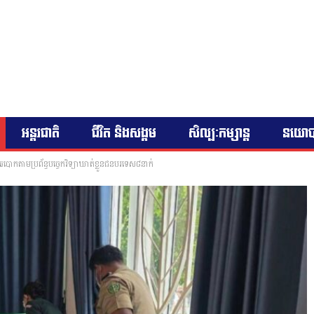
អន្តរជាតិ
ជីវិត និងសង្គម
សិល្បៈកម្សាន្ត
នយោ
ណីឆបោកតាមប្រព័ន្ធបច្ចេកវិទ្យាឃាត់ខ្លួនជនបរទេស៨នាក់