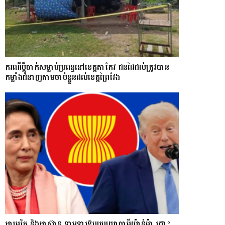
ករណីប្ដីចាក់សម្លាប់ប្រពន្ធនៅខេត្តតាកែវ ជនដៃដល់ត្រូវបាន
កម្លាំងជំនាញតាមចាប់ខ្លួនដល់ខេត្តព្រៃវែង
អាមេរិក និងអាស៊ាន ទាមទារឱ្យ​របបយោធាមីយ៉ាន់ម៉ា​ ដោះ​