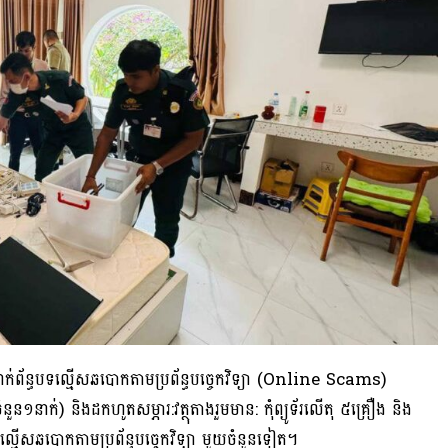
្ស័យពាក់ព័ន្ធបទល្មើសឆបោកតាមប្រព័ន្ធបច្ចេកវិទ្យា (Online Scams)
ួន១នាក់) និងដកហូតសម្ភារ:វត្ថុតាងរួមមាន: កុំព្យូទ័រលើតុ ៥គ្រឿង និង
បទល្មើសឆបោកតាមប្រព័ន្ធបច្ចេកវិទ្យា មួយចំនួនទៀត។