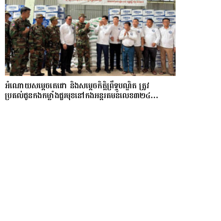
អំណោយសម្តេចតេជោ និងសម្តេចកិត្តិព្រឹទ្ធបណ្ឌិត ត្រូវ
ប្រគល់ជូនកងកម្លាំងជួរមុខនៅកងអន្តរគមន៍លេខ៣២៤…