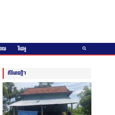
បាយ
វីដេអូ
ព័ត៌មានថ្មីៗ