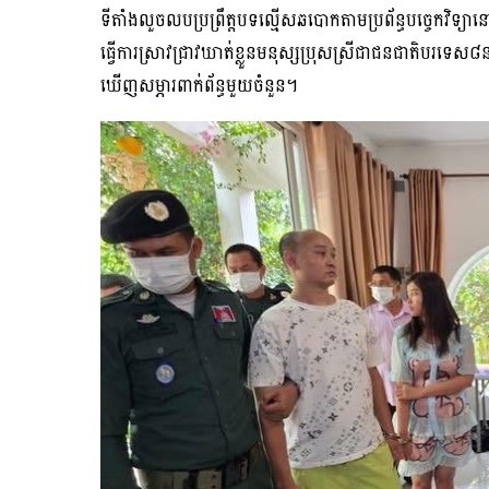
ទីតាំងលួចលបប្រព្រឹត្តបទល្មើសឆបោកតាមប្រព័ន្ធបច្ចេកវិទ្យាន
ធើ្វការស្រាវជ្រាវឃាត់ខ្លួនមនុស្សប្រុសស្រីជាជនជាតិបរទេស៨
ឃើញសម្ភារពាក់ព័ន្ធមួយចំនួន។