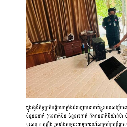
ក្នុងរង្វង់កិច្ចប្រតិបត្តិការកម្លាំងជំនាញបានឃាត់ខ្លួនជនសង
ចំនួន៨នាក់ (ជនជាតិចិន ចំនួន៧នាក់ និងជនជាតិមីយ៉ាន់ម៉ា ចំន
ទូរសព្ទ ៣គ្រឿង រួមទាំងសម្ភារៈជាឧបករណ៍សម្រាប់ប្រព្រឹត្ត