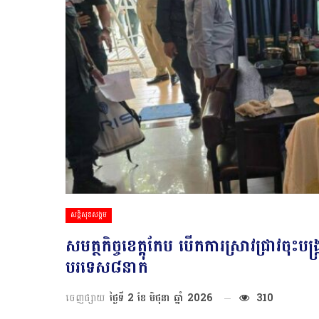
សន្តិសុខសង្គម
សមត្ថកិច្ចខេត្តកែប បើកការស្រាវជ្រាវចុះបង្
បរទេស៨នាក់
ចេញផ្សាយ
ថ្ងៃទី 2 ខែ មិថុនា ឆ្នាំ 2026
310