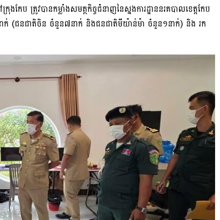
ៅក្រុងកែប ត្រូវបានកម្លាំងសមត្ថកិច្ចជំនាញនៃស្នងការដ្ឋាននរគបាលខេត្តកែប
នាក់ (ជនជាតិចិន ចំនួន៧នាក់ និងជនជាតិមីយ៉ាន់ម៉ា ចំនួន១នាក់) និង រក