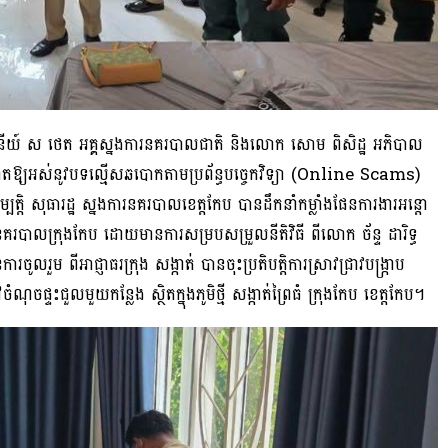
េនីយ៍ ស ថេត អគ្គស្នងការនគរបាលជាតិ និងលោក សោម ពិសិដ្ឋ អភិបាល
អាតឱ្យអស់នូវបទល្មើសឆបោកតាមប្រព័ន្ធបច្ចេកវិទ្យា (Online Scams)
្តិ សុធារដ្ឋ ស្នងការនគរបាលខេត្តកែប បានដឹកនាំកម្លាំងផែនការងារអន្តោ
ននគរបាលក្រុងកែប ដោយមានការសម្របសម្រួលនីតិវិធី ពីលោក ច័ន្ទ ដារិទ្ធ
រួម ពីអាជ្ញាធរក្រុង សង្កាត់ បានចុះប្រតិបត្តិការស្រាវជ្រាវបង្ក្រាប
្ទះជួលមួយកន្លែង ស្ថិតក្នុងភូមិថ្មី សង្កាត់ព្រៃធំ ក្រុងកែប ខេត្តកែប។