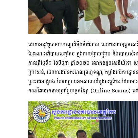
ដោយអនុវត្តតាមបទបញ្ជាដ៏ម៉ឺងម៉ាត់របស់ លោកនាយឧត្តមស
នៃគណៈអភិបាលខេត្តកែប ក្នុងការបង្ការបង្ក្រាប និងបោសសំ
កាលពីថ្ងៃទី១ ខែមិថុនា ឆ្នាំ២០២៦ លោកឧត្តមសេនីយ៍ទោ សម្បត
ប្រវេសន៍, ផែនការងារនគរបាលព្រហ្មទណ្ឌ, កម្លាំងអធិការដ្ឋា
ព្រះរាជអាជ្ញារង នៃអយ្យការអមសាលាដំបូងខេត្តកែន ដែលមានការចូល
ករណីឆបោកតាមប្រព័ន្ធបច្ចេកវិទ្យា (Online Scams) នៅចំណុចផ