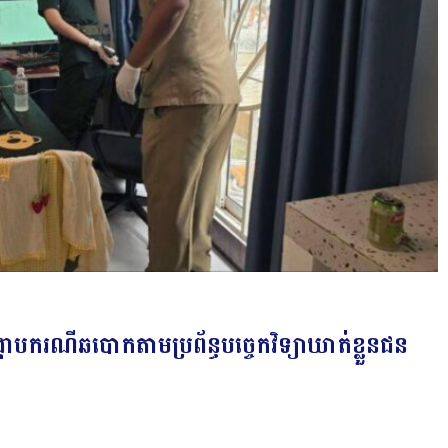
រ្កាបករណីឆបោកតាមប្រព័ន្ធបច្ចេកវិទ្យាឃាត់ខ្លួនជន