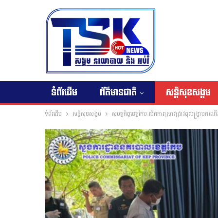
ទំព័រដើម
ព័ត៌មានជាតិ
សន្តិសុខសង្គម
ទំព័រដើម
សន្តិសុខសង្គម
សមត្ថកិច្ចខេត្តកែប បើកការស្រាវជ្រាវចុះបង្រ្កាបករ