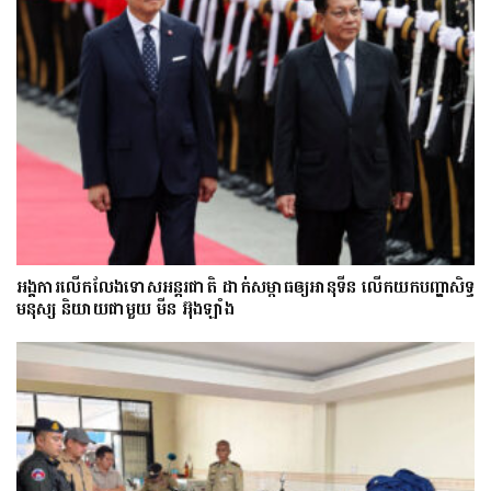
អង្គការលើកលែងទោសអន្តរជាតិ ដាក់សម្ពាធឲ្យអានុទីន លើកយកបញ្ហាសិទ្ធ
មនុស្ស និយាយជាមួយ មីន អ៊ុងឡាំង