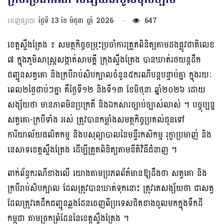
ចេញផ្សាយ
ថ្ងៃទី 13 ខែ មិថុនា ឆ្នាំ 2026
647
ខេត្តស្ទឹងត្រែង ​៖ សមត្ថកិច្ច​ចម្រុះ​ប្រចាំការ​ត្រួតពិនិត្យ​តាម​ដងផ្លូវ​ជាតិ​លេខ​
៧ ក្នុងភូមិ​សាស្ត្រ​សង្កាត់​សាមគ្គី ក្រុង​ស្ទឹង​ត្រែង បាន​ឃាត់​រថយន្ត​ដឹក​
ជញ្ជូន​សត្វ​គោ និង​ក្របី​រាប់​សិប​ក្បាលចំនួន៥​ករណី​បន្តបន្ទាប់​គ្នា ក្នុង​រយៈ
ពេល២​ថ្ងៃ​ជាប់​ៗ​គ្នា គឺ​ថ្ងៃ​ទី​១២ និង​ទី​១៣ ខែមិថុនា ឆ្នាំ​២០២៦ ដោយ​
សង្ស័យ​ថា​ មាន​ភាព​មិន​ប្រក្រតី និង​ឯកសារ​ច្បាប់​ច្បាស់លាស់​ ។ បច្ចុប្បន្ន
សត្វ​គោ​-​ក្របី​ទាំង អស់ ត្រូវ​បាន​កម្លាំង​សមត្ថកិច្ច​ប្រគល់​ជូន​ទៅ​
ការិយាល័យ​ផលិតកម្ម និង​បសុព្យាបាលនៃ​មន្ទីរ​កសិកម្ម រុក្ខា​ប្រមាញ់ និង​
នេសាទ​ខេត្តស្ទឹងត្រែង ដើម្បី​ត្រួតពិនិត្យ​តាម​នីតិវិធី​ជំនាញ​ ។
ពាក់ព័ន្ធ​ករណី​ខាងលើ ​យោង​តាម​ប្រភព​ព័ត៌មានឱ្យ​ដឹង​ថា សត្វ​គោ និង​
ក្របី​រាប់​សិប​ក្បាល ​ដែល​ត្រូវ​បាន​ឃាត់​ទុក​នោះ ត្រូវ​គេ​សង្ស័យ​ថា​ ជា​សត្វ​
ដែល​ត្រូវ​គេ​ដឹកជញ្ជូន​ឆ្លង​ដែន​ចេញពី​ប្រទេស​ជិតខាងចូល​មក​ក្នុងទឹកដី​
កម្ពុជា តាម​ច្រកព្រំដែន​នៃ​ខេត្តស្ទឹងត្រែង​ ។