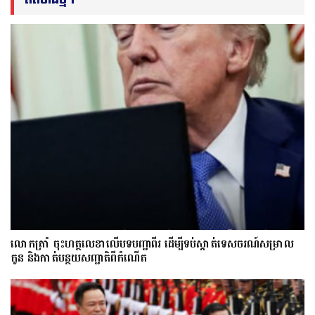
លោក​ត្រាំ ចុះហត្ថលេខាលើបទបញ្ជាពីរ ដើម្បីទប់ស្កាត់ទេស​ចរណ៍សម្រាល
កូន និងកាត់បន្ថយសញ្ជាតិពីកំណើត