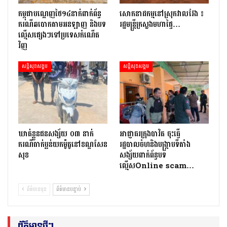
កម្ពុជាបណ្ដេញថៃ១៤នាក់ពាក់ព័ន្ធ
សោកនាដកម្ម​នៅ​ស្រុក​វាល​វែង ៖
ករណីឆបោកតាមអនឡាញ និងបទ
រដ្ឋមន្ត្រី​ក្រសួងមហាផ្ទៃ…
ល្មើសផ្សេងៗទៅប្រទេសកំណើត
វិញ
សន្តិសុខសង្គម
សន្តិសុខសង្គម
ឃាត់ខ្លួនជនសង្ស័យ ០៣ នាក់
អាជ្ញាធរក្រុងបាវិត ចុះធើ្វ
ករណីធាក់ប្លន់យកម៉ូតូនៅខណ្ឌសែន
រដ្ឋបាលចំហនិងបង្ក្រាបទីតាំង
សុខ
សង្ស័យពាក់ព័ន្ធបទ
ល្មើសOnline scam…
ព័ត៌មានមុន
ព័ត៌មានបន្ទាប់
ព័ត៌មានថ្មីៗ