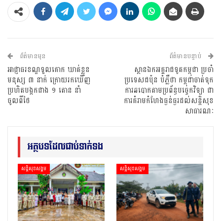
ព័ត៌មានមុន
ព័ត៌មានបន្ទាប់
អាជ្ញាធរខណ្ឌទួលគោក ឃាត់ខ្លួន
ស្ថានឯកអគ្គរាជទូតកម្ពុជា ប្រចាំ
មនុស្ស ៣ នាក់ ក្រោយរកឃើញ
ប្រទេសជប៉ុន បំភ្លឺថា កម្ពុជាចាត់ទុក
ប្រហិតបង្កកជាង ១ តោន នាំ
ការឆបោកតាមប្រព័ន្ធបច្ចេកវិទ្យា ជា
ចូលពីថៃ
ការគំរាមកំហែងធ្ងន់ធ្ងរដល់សន្តិសុខ
សាធារណៈ
អត្ថបទដែលជាប់ទាក់ទង
សន្តិសុខសង្គម
សន្តិសុខសង្គម