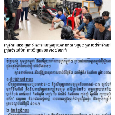
កម្លាំងគណ:បញ្ជាការឯកភាពខេត្តបន្ទាយមានជ័យ បន្តចុះរដ្ឋបាល៥ទីតាំងនៅ
ក្រុងប៉ោយប៉ែត រកឃើញជនបរទេស២៦នាក់