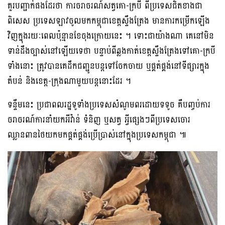
គួរ​បញ្ជាក់​ផង​ដែរ​ថា ការ​ចរាចរណ៍​សត្វ​គោ​-​ក្របី ពី​ប្រទេស​ជិតខាង​ជា​
ពិសេស​ ប្រទេស​ឡាវ​ចូល​មក​កម្ពុជា​ខេត្ត​ស្ទឹង​​ត្រែង មានការ​កម្រើក​ឡើង​
វិញ​ក្នុង​រយៈពេល​ប៉ុន្មាន​ខែ​ចុង​ក្រោយ​នេះ​ ។ ទោះជា​យ៉ាងណា គេ​នៅ​មិន​
ទាន់​ដឹង​ច្បាស់​នៅឡើយ​ទេ​ថា បន្ទាប់​ពី​ឆ្លងកាត់​ខេត្តស្ទឹងត្រែង​ទៅ​គោ​-​ក្របី​
ទាំងនោះ ​ត្រូវ​បាន​គេ​ដឹកជញ្ជូន​បន្ត​ទៅ​ចែកចាយ ឬ​ផ្គត់ផ្គង់​នៅ​ទីផ្សារ​ក្នុង​
តំបន់ និង​ខេត្ត​-​ក្រុង​ណាមួយ​បន្ត​នោះ​ដែរ​ ។
ទន្ទឹម​នេះ ​ប្រជាពលរដ្ឋ​ទូ​ទាំង​ប្រទេស​សំណូមពរ​ដោយ​ទទូច​ គឺ​បញ្ចប់​ការ​
ចរាចរណ៍​ការ​នាំ​យក​អីវ៉ាន់ ទំនិញ ឬ​សត្វ អ្វី​ផ្សេង​ៗ​ពី​ប្រទេស​ចោរ​
ឈ្លានពាន​ថៃយក​មក​ផ្គត់ផ្គង់​ប្រើប្រាស់​នៅ​ក្នុង​ប្រទេស​កម្ពុជា ​៕