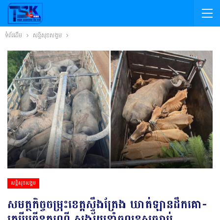
ទំព័រដើម
សន្តិសុខសង្គម
សន្តិសុខសង្គម
សមត្ថកិច្ច​ចម្រុះ​ខេត្តស្ទឹងត្រែង ឃាត់ឡាន​ដឹកគោ-
ក្របីច្រើន​ករណី សង្ស័យ​នាំ​ចូល​ខុសច្បាប់