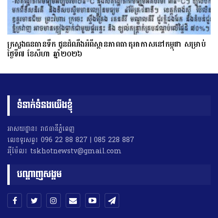
ក្រសួងធនធានទឹក ជូនដំណឹងអំពីស្ថានភាពធាតុអាកាសនៅកម្ពុជា សម្រាប់
ថ្ងៃទី៧ ខែសីហា ឆ្នាំ២០២៦
ទំនាក់ទំនងយើងខ្ញុំ
អាសយដ្ឋាន៖ រាជធានីភ្នំពេញ
លេខទូរសព្ទ៖ 096 22 88 827 | 085 228 887
អុីម៉ែល៖ tskhotnewstv@gmail.com
បណ្តាញសង្គម