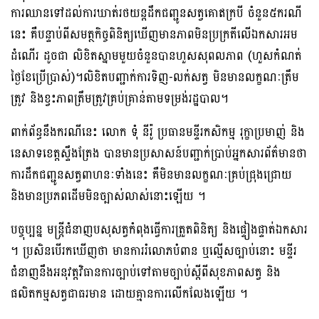
ការ​ឈាន​ទៅ​ដល់​ការ​ឃាត់​រថយន្ត​ដឹក​ជញ្ជូន​សត្វ​គោ​ឥ​ក្របី ចំនួន​៥​ករណី​
នេះ គឺ​បន្ទាប់​ពី​សមត្ថកិច្ច​ពិ​និត្យ​ឃើញ​មាន​ភាព​មិន​ប្រក្រតី​លើ​ឯកសារ​អម
ដំណើរ ដូច​ជា​ ​លិខិត​ស្នាម​មួយ​ចំនួន​បាន​ហួស​សុពលភាព (​ហួសកំណត់​
ថ្ងៃខែ​ប្រើប្រាស់​)​។​លិខិតបញ្ជាក់​ការ​ទិញ-​លក់​សត្វ មិន​មាន​លក្ខណៈ​ត្រឹម
ត្រូវ និង​ខ្វះ​ភាព​ត្រឹមត្រូវ​គ្រប់គ្រាន់​តាម​ទម្រង់​រដ្ឋបាល​។
ពាក់ព័ន្ធ​នឹង​ករណី​នេះ លោក ទុំ នី​រ៉ូ ប្រធាន​មន្ទីរ​កសិកម្ម រុក្ខា​ប្រមាញ់ និង​
នេសាទ​ខេត្តស្ទឹងត្រែង បាន​មាន​ប្រសាសន៍​បញ្ជាក់​ប្រាប់​អ្នក​សារព័ត៌មាន​ថា​
ការ​ដឹក​ជញ្ជូន​សត្វពាហនៈ​ទាំងនេះ គឺ​មិន​មាន​លក្ខណៈ​គ្រប់​ជ្រុងជ្រោយ
និង​មាន​ប្រភព​ដើម​មិន​ច្បាស់លាស់​នោះ​ឡើយ​ ។
បច្ចុប្បន្ន មន្ត្រី​ជំនាញ​បសុសត្វ​កំពុង​ធ្វើការ​ត្រួតពិនិត្យ និង​ផ្ទៀងផ្ទាត់​ឯកសារ​
។ ប្រសិនបើ​រក​ឃើញ​ថា​ មានការ​រំលោភ​បំពាន ឬ​ល្មើសច្បាប់​នោះ​ មន្ទីរ​
ជំនាញ​នឹង​អនុវត្ត​វិធានការ​ច្បាប់​ទៅ​តាម​ច្បាប់​ស្តី​ពី​សុខភាព​សត្វ និង​
ផលិតកម្ម​សត្វ​ជា​ធរមាន ដោយ​គ្មាន​ការ​លើកលែង​ឡើយ​ ។