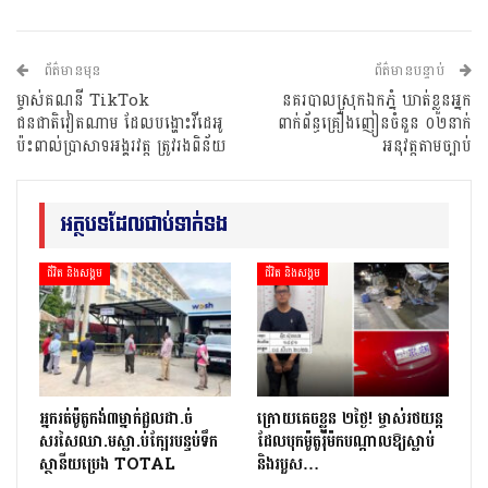
ព័ត៌មានមុន
ព័ត៌មានបន្ទាប់
ម្ចាស់គណនី TikTok
នគរបាលស្រុកឯកភ្នំ ឃាត់ខ្លួនអ្នក
ជនជាតិវៀតណាម ដែលបង្ហោះវីដេអូ
ពាក់ព័ន្ធគ្រឿងញៀនចំនួន ០២នាក់
ប៉ះពាល់ប្រាសាទអង្គរវត្ត ត្រូវរងពិន័យ
អនុវត្តតាមច្បាប់
អត្ថបទដែលជាប់ទាក់ទង
ជីវិត និងសង្គម
ជីវិត និងសង្គម
អ្នក​រត់​ម៉ូតូកង់៣​​ម្នាក់​ដួល​ដា.ច់​
ក្រោយ​គេចខ្លួន ២​ថ្ងៃ​! ម្ចាស់​រថយន្ត​
សរសៃឈា.ម​ស្លា.ប់​ក្បែរ​បន្ទប់ទឹក​
ដែល​បុក​ម៉ូតូ​រ៉ឺ​ម៉ក​បណ្តាល​ឱ្យ​ស្លាប់
ស្ថានីយ​ប្រេង ​TOTAL
និង​របួស…