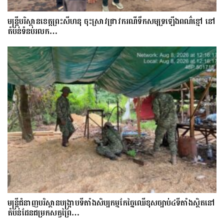
មន្រ្តីបរិស្ថានខេត្តព្រះសីហនុ ចុះស្រាវជ្រាវករណីទឹកសមុទ្រឡើងពណ៌ខ្មៅ នៅ
តំបន់ទំនប់រលក…
មន្ត្រីជំនាញបរិស្ថានបង្រ្កាបទីតាំងសិប្បកម្មកែច្នៃឈើខុសច្បាប់៤ទីតាំងស្ថិតនៅ
តំបន់ដែនជម្រកសត្វព្រៃ…