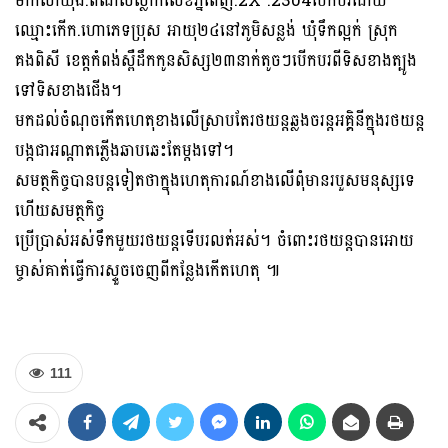
ម៉ាកសាំយ៉ុង.ពណ៍សស្លាកលេខភ្នំពេញ.2X .2304បើកបរដោយ
ឈ្មោះកើក.ហោភេទប្រុស អាយុ២៤នៅភូមិសន្លង់ ឃុំទឹកល្អក់ ស្រុក
គងពិសី ខេត្តកំពង់ស្ពឺដឹកកូនសិស្ស២៣នាក់តូចៗបើកបរពីទិសខាងត្បូង
ទៅទិសខាងជើង។
មកដល់ចំណុចកើតហេតុខាងលើស្រាបតែរថយន្តឆ្លងចរន្តអគ្គិនីក្នុងរថយន្ត
បង្កជាអណ្តាតភ្លើងឆាបឆេះតែម្តងទៅ។
សមត្ថកិច្ចបានបន្តទៀតថាក្នុងហេតុការណ៍ខាងលើពុំមានរបួសមនុស្សទេ
ហើយសមត្ថកិច្ច
ប្រើប្រាស់អស់ទឹកមួយរថយន្តទើបរលត់អស់។ ចំពោះរថយន្តបានអោយ
ម្ចាស់គាត់ធ្វើការស្ទួចចេញពីកន្លែងកើតហេតុ ៕
111