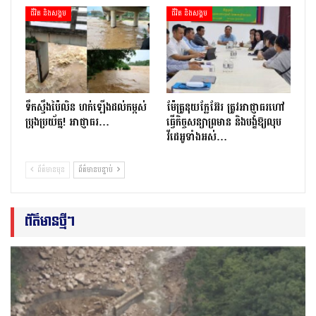
ជីវិត និងសង្គម
ជីវិត និងសង្គម
ទឹកស្ទឹងប៉ៃលិន ហក់ឡើងដល់កម្ពស់
ម៉ែគ្រូនុយក្លែអ៊ែរ ត្រូវអាជ្ញាធរហៅ
ប្រុងប្រយ័ត្ន! អាជ្ញាធរ…
ធ្វើកិច្ចសន្យាព្រមាន និងបង្ខំឱ្យលុប
វីដេអូទាំងអស់…
ព័ត៌មានមុន
ព័ត៌មានបន្ទាប់
ព័ត៌មានថ្មីៗ