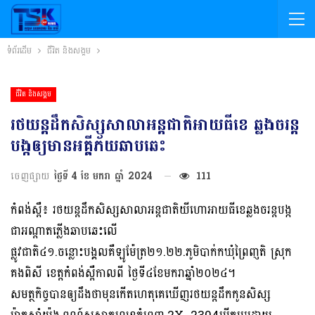
ទំព័រដើម
ជីវិត និងសង្គម
ជីវិត និងសង្គម
រថយន្តដឹកសិស្សសាលាអន្តជាតិអាយធីខេ ឆ្លងចរន្ត
បង្កឲ្យមានអគ្គីភ័យឆាបឆេះ
ចេញផ្សាយ
ថ្ងៃទី 4 ខែ មករា ឆ្នាំ 2024
111
កំពង់ស្ពឺ៖ រថយន្តដឹកសិស្សសាលាអន្តជាតិយីហោអាយធីខេឆ្លងចរន្តបង្ក
ជាអណ្តាតភ្លើងឆាបឆេះលើ
ផ្លូវជាតិ៤១.ចន្លោះបង្គលគឺឡូម៉ែត្រ២១.២២.ភូមិបាក់កឃុំព្រៃពា្ញតិ ស្រុក
គងពិសី ខេត្តកំពង់ស្ពឺកាលពី ថ្ងៃទី៤ខែមករាឆ្នាំ២០២៤។
សមត្ថកិច្ចបានឲ្យដឹងថាមុនកើតហេតុគេឃើញរថយន្តដឹកកូនសិស្ស