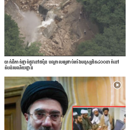
​បាក់​ដី​កាត់ផ្តាច់ផ្លូវ​​នៅជប៉ុន បណ្តាល​ឲ្យ​ជាប់​គាំង​​​មនុស្ស​ជិត​៤០០នាក់​នៅ
តំបន់រមណីយដ្ឋាន​