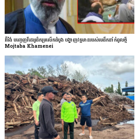
អ៊ីរ៉ង់ បញ្ចេញវីដេអូដ៏កម្រលើក​ដំបូង បង្ហាញ​វត្តមាន​​​របស់​​មេដឹកនាំកំពូលថ្មី
Mojtaba Khamenei