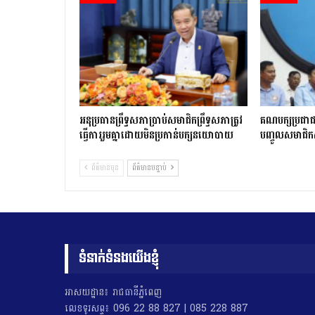
អនុប្រធានព្រឹទ្ធសភាប្រាប់សមាជិកព្រឹទ្ធសភាត្រូវ
គណបក្សប្រជាជន
ធ្វើការរួមគ្នាដោយមិនប្រកាន់បក្សនយោបាយ
បញ្ចូលសមាជិក
ព័ត៌មានមុន
ព័ត៌មានបន្ទាប់
ទំនាក់ទំនងយើងខ្ញុំ
អាសយដ្ឋាន៖ រាជធានីភ្នំពេញ
លេខទូរសព្ទ៖ 096 22 88 827 | 085 228 887