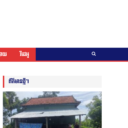
បាយ
វីដេអូ
ព័ត៌មានថ្មីៗ