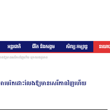
អន្តរជាតិ
ជីវិត និងសង្គម
សិល្បៈកម្សាន្ត
នយោ
ោះលែងឱ្យមានសេរីភាពវិញហើយ ក្រោយរងនូវភាព
ការអាមេរិកដោះលែងឱ្យមានសេរីភាពវិញហើយ