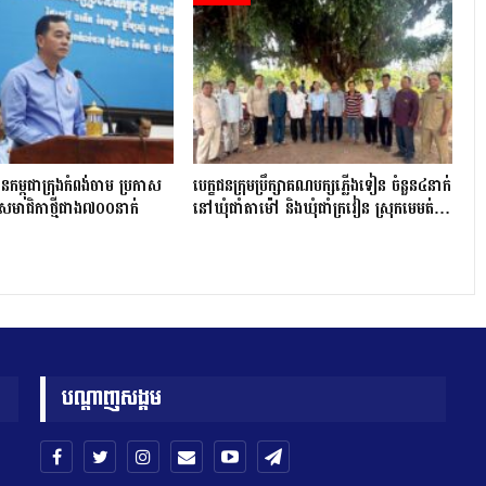
កម្ពុជាក្រុងកំពង់ចាម ប្រកាស
បេក្ខជនក្រុមប្រឹក្សាគណបក្សភ្លើងទៀន ចំនួន៤នាក់
សមាជិកាថ្មីជាង៧០០នាក់
នៅឃុំជាំតាម៉ៅ និងឃុំជាំក្រវៀន ស្រុកមេមត់…
បណ្តាញសង្គម