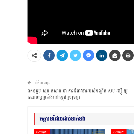
ព័ត៌មានមុន
ឯកឧត្តម សុខ ឥសាន ថា ការអំពាវនាវរបស់ទណ្ឌិត សម រង្ស៊ី ឱ្យ
គណបក្សប្រឆាំងនៅកម្ពុជារួបរួមគ្នា
អត្ថបទដែលជាប់ទាក់ទង
នយោបាយ
នយោបាយ