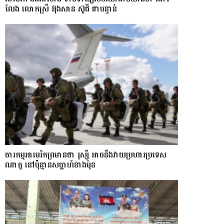
លែង​ លោកស្រី អ៊ុងសាន ស៊ូជី ជា​បន្ទាន់
ចារកម្ម​អាមេរិក​ព្រមាន​ថា​ រុស្ស៊ី​ អាចនឹងវាយប្រហារប្រទេស​​
ណា​តូ ​នៅ​ប៉ុន្មាន​សប្តាហ៍​​ខាង​មុខ​​