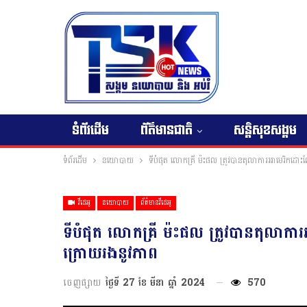
ទំព័រដើម
ព័ត៌មានជាតិ
សន្តិសុខសង្គម
ទំព័រដើម
នយោបាយ
ទីបំផុត លោកគ្រី ម៉ះផល ត្រូវបានតុលាការអាមេរិកដ
វីដេអូ
នយោបាយ
ព័ត៌មានវីដេអូ
ទីបំផុត លោកគ្រី ម៉ះផល ត្រូវបានតុលា
ក្រោយរងនូវភាព
ចេញផ្សាយ
ថ្ងៃទី 27 ខែ មីនា ឆ្នាំ 2024
570