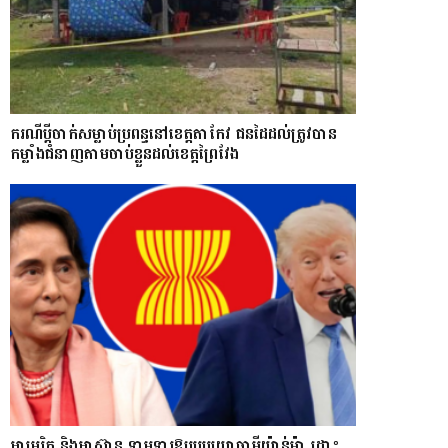
ករណីប្ដីចាក់សម្លាប់ប្រពន្ធនៅខេត្តតាកែវ ជនដៃដល់ត្រូវបាន
កម្លាំងជំនាញតាមចាប់ខ្លួនដល់ខេត្តព្រៃវែង
អាមេរិក និងអាស៊ាន ទាមទារឱ្យ​របបយោធាមីយ៉ាន់ម៉ា​ ដោះ​