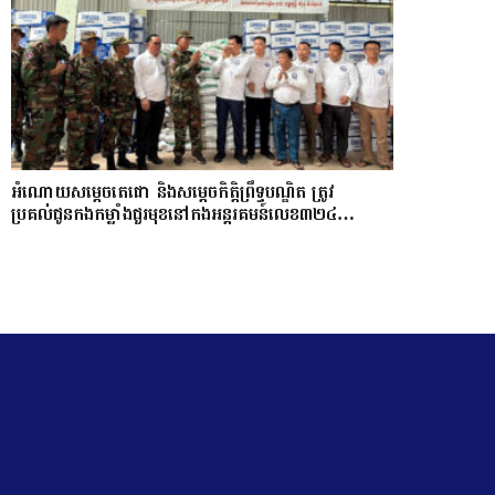
អំណោយសម្តេចតេជោ និងសម្តេចកិត្តិព្រឹទ្ធបណ្ឌិត ត្រូវ
ប្រគល់ជូនកងកម្លាំងជួរមុខនៅកងអន្តរគមន៍លេខ៣២៤…