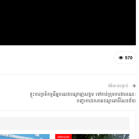
570
ព័ត៌មានបន្ទាប់
ផ្ទុះការប្រតិកម្មពីអ្នកលេងបណ្តាញសង្គម ទៅកាន់ក្រុមការងារគណៈ
បញ្ជាការឯកភាពខណ្ឌពោធិ៍សែនជ័យ
នយោបាយ