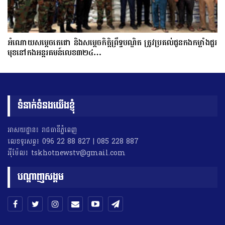
អំណោយសម្តេចតេជោ និងសម្តេចកិត្តិព្រឹទ្ធបណ្ឌិត ត្រូវប្រគល់ជូនកងកម្លាំងជួរ
មុខនៅកងអន្តរគមន៍លេខ៣២៤…
ទំនាក់ទំនងយើងខ្ញុំ
អាសយដ្ឋាន៖ រាជធានីភ្នំពេញ
លេខទូរសព្ទ៖ 096 22 88 827 | 085 228 887
អុីម៉ែល៖ tskhotnewstv@gmail.com
បណ្តាញសង្គម