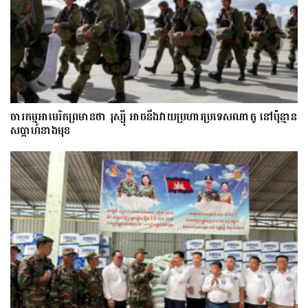
ចារកម្ម​អាមេរិក​ព្រមាន​ថា​ រុស្ស៊ី​ អាចនឹងវាយប្រហារប្រទេស​​ណា​តូ ​នៅ​ប៉ុន្មាន​
សប្តាហ៍​​ខាង​មុខ​​