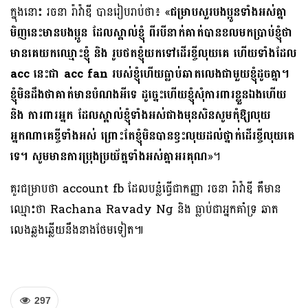
ក្នុងនោះ រចនា រ៉ាវ៉ាឌី បានរៀបរាប់ថា៖ «
ជម្រាបសួរបងប្អូនទាំងអស់គ្នា
មិញនេះមានបងប្អូន ដែលស្គាល់ខ្ញុំ ពីរបីនាក់គាត់បានខលមកប្រាប់ខ្ញុំថា
មានគេយកឈ្មោះខ្ញុំ និង រូបថតខ្ញុំយកទៅដើរខ្ចីលុយគេ ហើយទាំងដែល
acc នេះជា acc fan របស់ខ្ញុំហើយធ្លាប់ឆាតលេងជាមួយខ្ញុំដូចគ្នា។
ខ្ញុំមិនដឹងថាគាត់មានបំណងអីទេ ដូច្នេះហើយខ្ញុំសុំការពារខ្លួនឯងហើយ
និង ការពារអ្នក ដែលស្គាល់ខ្ញុំទាំងអស់ជាងមុនសិនសូមកុំឱ្យលុយ
អ្នកណាគេខ្ចីទាំងអស់ ព្រោះតែខ្ញុំមិនបានខ្វះលុយដល់ថ្នាក់ដើរខ្ចីលុយគេ
ទេ។ សូមមានការប្រុងប្រយ័ត្នទាំងអស់គ្នាអរគុណ
»។
គួរជម្រាបថា account fb ដែលបន្លំធ្វើជាកញ្ញា រចនា រ៉ាវ៉ាឌី គឺមាន
ឈ្មោះថា Rachana Ravady Ng និង ធ្លាប់ជាអ្នកគាំទ្រ ឆាត
លេងឆ្លងឆ្លើយនឹងនាងថែមទៀត៕
297