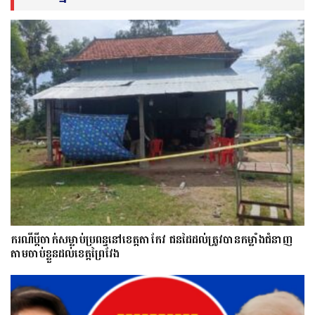
ករណីប្ដីចាក់សម្លាប់ប្រពន្ធនៅខេត្តតាកែវ ជនដៃដល់ត្រូវបានកម្លាំងជំនាញ
តាមចាប់ខ្លួនដល់ខេត្តព្រៃវែង