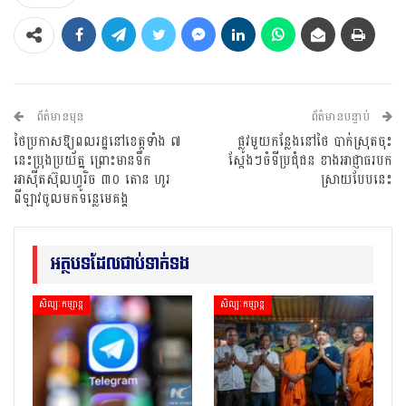
ព័ត៌មានមុន
ព័ត៌មានបន្ទាប់
ថៃប្រកាសឱ្យពលរដ្ឋនៅខេត្តទាំង ៧
ផ្លូវមួយកន្លែងនៅថៃ បាក់ស្រុតចុះ
នេះប្រុងប្រយ័ត្ន ព្រោះមានទឹក
ស្តែងៗចំទីប្រជុំជន ខាងអាជ្ញាធរបក
អាស៊ីតស៊ុលហ្វូរិច ៣០ តោន ហូរ
ស្រាយបែបនេះ
ពីឡាវចូលមកទន្លេមេគង្គ
អត្ថបទដែលជាប់ទាក់ទង
សិល្បៈកម្សាន្ត
សិល្បៈកម្សាន្ត