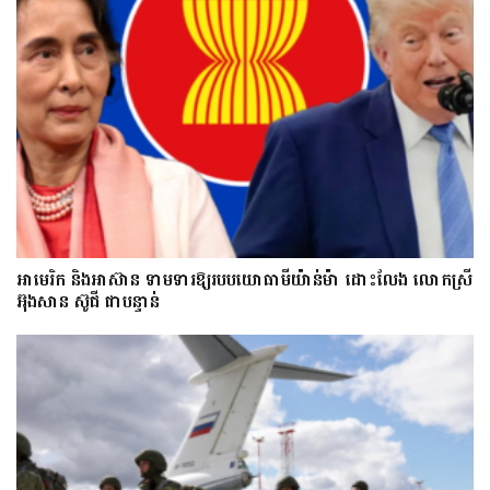
អាមេរិក និងអាស៊ាន ទាមទារឱ្យ​របបយោធាមីយ៉ាន់ម៉ា​ ដោះ​លែង​ លោកស្រី
អ៊ុងសាន ស៊ូជី ជា​បន្ទាន់