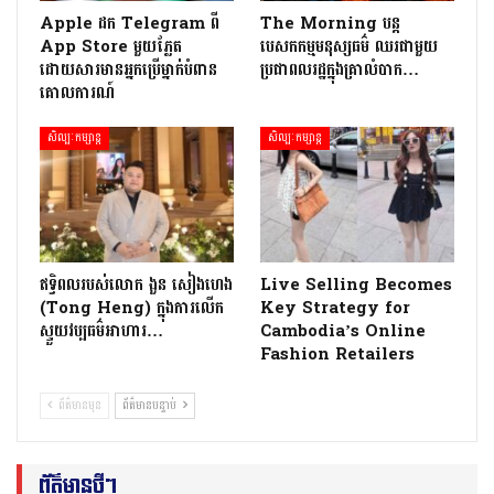
Apple ដក Telegram ពី
The Morning បន្ត
App Store មួយភ្លែត
បេសកកម្មមនុស្សធម៌ ឈរជាមួយ
ដោយសារមានអ្នកប្រើម្នាក់បំពាន
ប្រជាពលរដ្ឋក្នុងគ្រាលំបាក…
គោលការណ៍
សិល្បៈកម្សាន្ត
សិល្បៈកម្សាន្ត
ឥទ្ធិពលរបស់លោក ងួន សៀងហេង
Live Selling Becomes
(Tong Heng) ក្នុងការលើក
Key Strategy for
ស្ទួយវប្បធម៌អាហារ…
Cambodia’s Online
Fashion Retailers
ព័ត៌មានមុន
ព័ត៌មានបន្ទាប់
ព័ត៌មានថ្មីៗ