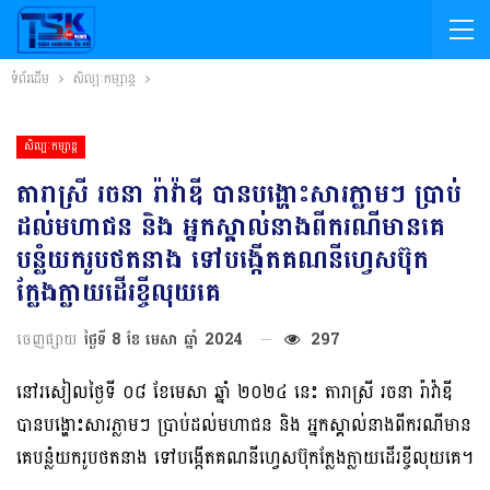
ទំព័រដើម
សិល្បៈកម្សាន្ត
សិល្បៈកម្សាន្ត
តារាស្រី រចនា រ៉ាវ៉ាឌី បានបង្ហោះសារភ្លាមៗ ប្រាប់
ដល់មហាជន និង អ្នកស្គាល់នាងពីករណីមានគេ
បន្លំយករូបថតនាង ទៅបង្កើតគណនីហ្វេសប៊ុក
ក្លែងក្លាយដើរខ្ចីលុយគេ
ចេញផ្សាយ
ថ្ងៃទី 8 ខែ មេសា ឆ្នាំ 2024
297
នៅរសៀលថ្ងៃទី ០៨ ខែមេសា ឆ្នាំ ២០២៤ នេះ តារាស្រី រចនា រ៉ាវ៉ាឌី
បានបង្ហោះសារភ្លាមៗ ប្រាប់ដល់មហាជន និង អ្នកស្គាល់នាងពីករណីមាន
គេបន្លំយករូបថតនាង ទៅបង្កើតគណនីហ្វេសប៊ុកក្លែងក្លាយដើរខ្ចីលុយគេ។