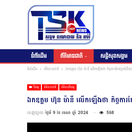
ទំព័រដើម
ព័ត៌មានជាតិ
សន្តិសុខសង្គម
ទំព័រដើម
ព័ត៌មានជាតិ
ឯកឧត្តម ហ៊ុន ម៉ានី លើកឡើងថា កិច្ចការកែទម្រង់នឹ
វីដេអូ
ព័ត៌មានជាតិ
ព័ត៌មានវីដេអូ
ឯកឧត្តម ហ៊ុន ម៉ានី លើកឡើងថា កិច្ចកា
ចេញផ្សាយ
ថ្ងៃទី 9 ខែ មេសា ឆ្នាំ 2024
568