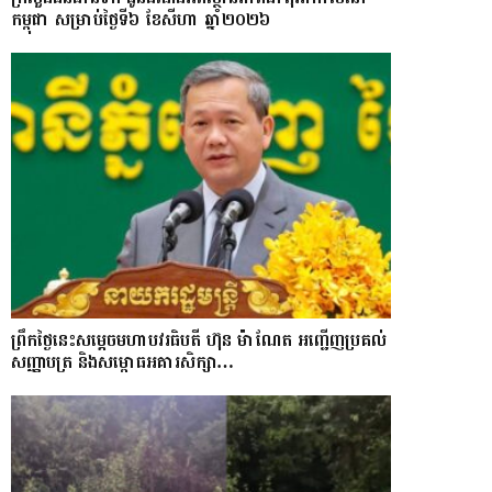
កម្ពុជា សម្រាប់ថ្ងៃទី៦ ខែសីហា ឆ្នាំ២០២៦
ព្រឹកថ្ងៃនេះសម្តេចមហាបវរធិបតី ហ៊ុន ម៉ាណែត អញ្ជើញប្រគល់
សញ្ញាបត្រ និងសម្ពោធអគារសិក្សា…