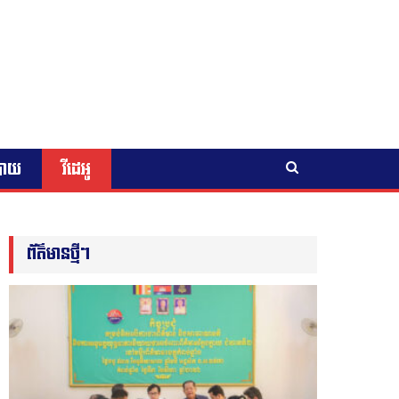
បាយ
វីដេអូ
ព័ត៌មានថ្មីៗ