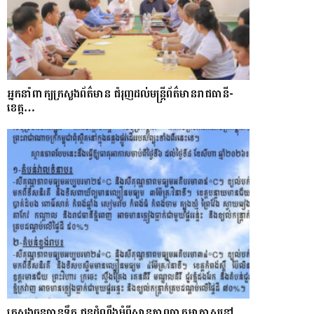
អ្នកនាំពាក្យក្រសួងព័ត៌មាន ជំរុញដល់មន្ត្រីព័ត៌មានរាជធានី-
ខេត្ត…
ក្រសួងធនធានទឹក ជូនដំណឹងអំពីស្ថានភាពធាតុអាកាសនៅ