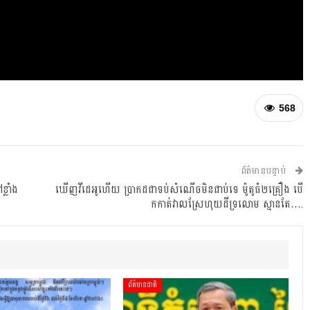
568
ព័ត៌មានបន្ទាប់
្លាំង
ឃើញវីដេអូហើយ ប្រាកដជាទប់សំណើចមិនជាប់ទេ ម៉ូតូធំ២គ្រឿង បើ
កកាត់វាលស្រែហុយដីទ្រលោម ស្មានតែ….
ព័ត៌មានជាតិ