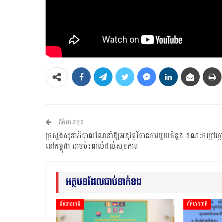
ព័ត៌មានមុន
ក្រសួងសុខាភិបាលណែនាំឱ្យអនុវត្តវិធានការមួយចំនួន ខណៈកម្ដៅក្ដៅខ
នៅកម្ពុជា អាចប៉ះពាល់ដល់សុខភាព
អត្ថបទដែលជាប់ទាក់ទង
ព័ត៌មានជាតិ
ព័ត៌មានជាតិ