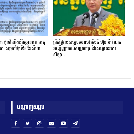
ក ជូនដំណឹងអំពីស្ថានភាពធាតុ
ព្រឹកថ្ងៃនេះសម្តេចមហាបវរធិបតី ហ៊ុន ម៉ាណែត
ា សម្រាប់ថ្ងៃទី៦ ខែសីហា
អញ្ជើញប្រគល់សញ្ញាបត្រ និងសម្ពោធអគារ
សិក្សា…
បណ្តាញសង្គម