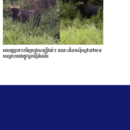
ពលរដ្ឋប្រទះឃេីញហ្វូងសត្វខ្ទីងធំៗ ខណៈ​ដើររកស៊ីស្មៅនៅតាម
បណ្តោយ​ដងផ្លូវអ្នកធ្វើដំណើរ