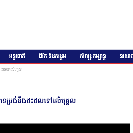
អន្តរជាតិ
ជីវិត និងសង្គម
សិល្បៈកម្សាន្ត
នយោ
ងជះផលទៅលើបុគ្គល
រកែទម្រង់នឹងជះផលទៅលើបុគ្គល