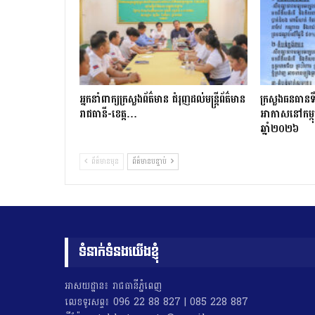
អ្នកនាំពាក្យក្រសួងព័ត៌មាន ជំរុញដល់មន្ត្រីព័ត៌មាន
ក្រសួងធនធានទឹ
រាជធានី-ខេត្ត…
អាកាសនៅកម្ពុជ
ឆ្នាំ២០២៦
ព័ត៌មានមុន
ព័ត៌មានបន្ទាប់
ទំនាក់ទំនងយើងខ្ញុំ
អាសយដ្ឋាន៖ រាជធានីភ្នំពេញ
លេខទូរសព្ទ៖ 096 22 88 827 | 085 228 887