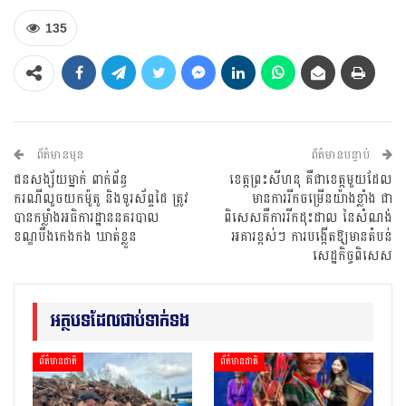
135
ព័ត៌មានមុន
ព័ត៌មានបន្ទាប់
ជនសង្ស័យម្នាក់ ពាក់ព័ន្ធ
ខេត្តព្រះសីហនុ គឺជាខេត្តមួយដែល
ករណីលួចយកម៉ូតូ និងទូរស័ព្ទដៃ ត្រូវ
មានការរីកចម្រើនយ៉ាងខ្លាំង ជា
បានកម្លាំងអធិការដ្ឋាននគរបាល
ពិសេសគឺការរីកដុះដាល នៃសំណង់
ខណ្ឌបឹងកេងកង ឃាត់ខ្លួន
អគារខ្ពស់ៗ ការបង្កើតឱ្យមានតំបន់
សេដ្ឋកិច្ចពិសេស
អត្ថបទដែលជាប់ទាក់ទង
ព័ត៌មានជាតិ
ព័ត៌មានជាតិ