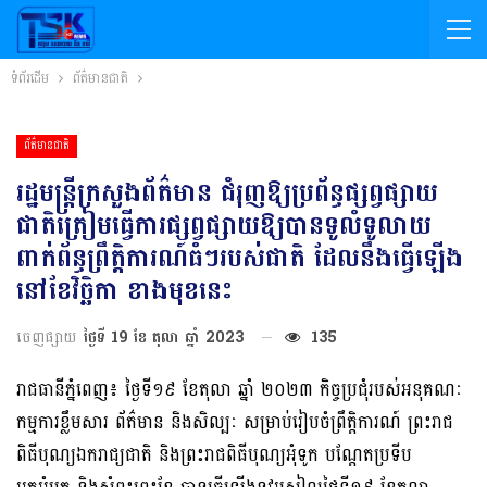
ទំព័រដើម
ព័ត៌មានជាតិ
ព័ត៌មានជាតិ
រដ្ឋមន្ត្រីក្រសួងព័ត៌មាន ជំរុញឱ្យប្រព័ន្ធផ្សព្វផ្សាយ
ជាតិត្រៀមធ្វើការផ្សព្វផ្សាយឱ្យបានទូលំទូលាយ
ពាក់ព័ន្ធព្រឹត្តិការណ៍ធំៗរបស់ជាតិ ដែលនឹងធ្វើឡើង
នៅខែវិច្ឆិកា ខាងមុខនេះ
ចេញផ្សាយ
ថ្ងៃទី 19 ខែ តុលា ឆ្នាំ 2023
135
រាជធានីភ្នំពេញ៖ ថ្ងៃទី១៩ ខែតុលា ឆ្នាំ ២០២៣ កិច្ចប្រជុំរបស់អនុគណៈ
កម្មការខ្លឹមសារ ព័ត៌មាន និងសិល្បៈ សម្រាប់រៀបចំព្រឹត្តិការណ៍ ព្រះរាជ
ពិធីបុណ្យឯករាជ្យជាតិ និងព្រះរាជពិធីបុណ្យអុំទូក បណ្តែតប្រទីប