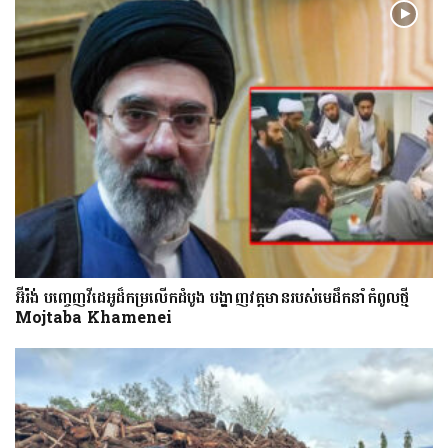
អ៊ីរ៉ង់ បញ្ចេញវីដេអូដ៏កម្រលើក​ដំបូង បង្ហាញ​វត្តមាន​​​របស់​​មេដឹកនាំកំពូលថ្មី
Mojtaba Khamenei