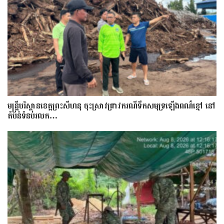
មន្រ្តីបរិស្ថានខេត្តព្រះសីហនុ ចុះស្រាវជ្រាវករណីទឹកសមុទ្រឡើងពណ៌ខ្មៅ នៅ
តំបន់ទំនប់រលក…