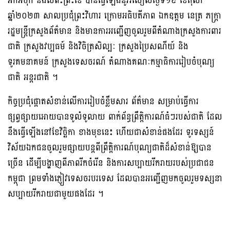
អកអំបុក និងសំពះព្រះខែ បានធ្វើឡើងនូវរសៀលថ្ងៃទី១៩ ខែតុលា
ឆ្នាំ២០២៣ សាលប្រជុំព្រះវិហារ ក្រោមអធិបតីភាព ឯកឧត្តម នេត្រ ភក្ត្រា
រដ្ឋមន្ត្រីក្រសួងព័ត៌មាន និងមានការអញ្ជើញចូលរួមពីតំណាងក្រសួងការពារ
ជាតិ ក្រសួងវប្បធម៍ និងវិចិត្រសិល្បៈ ក្រសួងប្រៃសណីយ៍ និង
ទូរគមនាគមន៍ ក្រសួងទេសចរណ៍ តំណាងគណៈកម្មាធិការរៀបចំបុណ្យ
ជាតិ អន្តរជាតិ ។
កិច្ចប្រជុំផ្តោតសំខាន់លើការរៀបចំខ្លឹមសារ ព័ត៌មាន សម្រាប់ធ្វើការ
ផ្សព្វផ្សាយអោយបានទូលំទូលាយ ពាក់ព័ន្ធព្រឹត្តិការណ៍ធំៗរបស់ជាតិ ដែល
នឹងធ្វើឡើងនៅខែវិច្ឆិកា ខាងមុខនេះ ហើយជាសំខាន់ផងដែរ ទូរទស្សន៍
វិស័យឯកជនចូលរួមផ្សាយបន្តពីព្រឹត្តិការណ៍បុណ្យជាតិដ៏សំខាន់ឱ្យបាន
ច្រើន ដើម្បីបង្ហាញពីភាពរីកចំរើន និងការសប្បាយរីករាយរបស់ប្រជាជន
កម្ពុជា ព្រមទាំងភ្ញៀវទេសចរបរទេស ដែលបានអញ្ជើញមកចូលរួមទស្សនា
សប្បាយរីករាយជាមួយផងដែរ ។