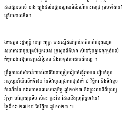
ដល់ផ្សារចាស់ ខាង ត្បូងដល់មជ្ឈមណ្ឌលពិព័រណ៍កោះពេជ្រ ព្រមទាំងនៅ
ត្រើយខាងកើត។
ឯកឧត្តម រដ្ឋមន្ត្រី នេត្រ ភក្ត្រា បានស្នើដល់គ្រប់ភាគីពាក់ព័ន្ធចូលរួម
សហការជាមួយគ្រប់ផ្នែករបស់ ក្រសួងព័ត៌មាន សំដៅរួមគ្នាអនុវត្តន៍រាល់
កិច្ចការងារឱ្យមានប្រសិទ្ធិភាព និងលទ្ធផលជោគជ័យល្អ ។
ព្រឹត្តការណ៍សំខាន់ៗបស់ជាតិដែលត្រៀមរៀបចំធ្វើរួមមាន រៀបចំខួប
អនុស្សាវរីយ៍លើកទី៧០ នៃទិវាបុណ្យឯករាជ្យជាតិ ៩ វិច្ឆិកា និងទិវាខួប
កំណើតនៃ កងយោធពលខេមរភូមិន្ទ ឆ្នាំ២០២៣ និងព្រះរាជពិធីបុណ្យ
អុំទូក បណ្តែតប្រទីប សំពះ ព្រះខែ ដែលនឹងប្រព្រឹត្តទៅនៅ
ថ្ងៃទី២៦.២៧.២៨ ខែវិច្ឆិកា ឆ្នាំ២០២៣ ៕