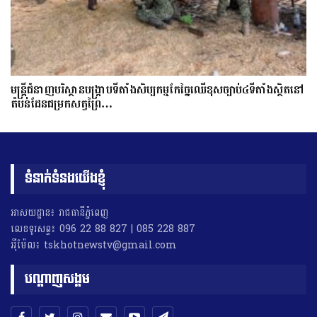
មន្ត្រីជំនាញបរិស្ថានបង្រ្កាបទីតាំងសិប្បកម្មកែច្នៃឈើខុសច្បាប់៤ទីតាំងស្ថិតនៅ
តំបន់ដែនជម្រកសត្វព្រៃ…
ទំនាក់ទំនងយើងខ្ញុំ
អាសយដ្ឋាន៖ រាជធានីភ្នំពេញ
លេខទូរសព្ទ៖ 096 22 88 827 | 085 228 887
អុីម៉ែល៖ tskhotnewstv@gmail.com
បណ្តាញសង្គម