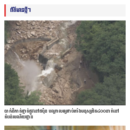
ព័ត៌មានថ្មីៗ
​បាក់​ដី​កាត់ផ្តាច់ផ្លូវ​​នៅជប៉ុន បណ្តាល​ឲ្យ​ជាប់​គាំង​​​មនុស្ស​ជិត​៤០០នាក់​នៅ
តំបន់រមណីយដ្ឋាន​