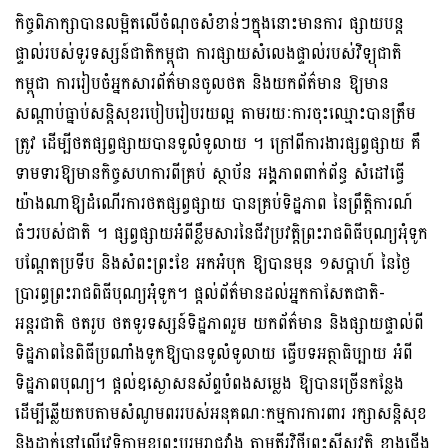
កិច្ចពិភាក្សាបានលម្អិតលើចំណុចសំខាន់ៗក្នុងនោះមានការ ផ្សាយបន្ត
ផ្ទាល់របស់ទូរទស្សន៍ជាតិកម្ពុជា ការផ្សាយសំលេងផ្ទាល់របស់វិទ្យុជាតិ
កម្ពុជា ការរៀបចំអ្នកសារព័ត៌មានចូលថត និងយកព័ត៌មាន ឱ្យមាន
សណ្តាប់ធ្នាប់សន្តិសុខរបៀបរៀបរយល្អ តាមរយៈការចុះឈ្មោះបានត្រឹម
ត្រូវ ដើម្បីថតផ្សព្វផ្សាយបានទូលំទូលាយ ។ ក្រៅពីការងារផ្សព្វផ្សាយ គឺ
ទាមទារឱ្យមានកិច្ចសហការពីគ្រប់ ស្ថាប័ន អង្គភាពពាក់ព័ន្ធ សំដៅធ្វើ
យ៉ាងណាឱ្យដំណើរការថតផ្សព្វផ្សាយ បានគ្រប់ទិដ្ឋភាព នៃព្រឹត្តិការណ៍
ធំៗរបស់ជាតិ ។ ផ្សព្វផ្សាយអំពីខ្លឹមសារនៃជីវប្រវត្តិព្រះរាជពិធីបុណ្យអុំទូក
បណ្ដែតប្រទីប និងសំពះព្រះខែ អកអំបុក ឱ្យបានមុន ១សប្ដាហ៍ នៃថ្ងៃ
ប្រារព្ធព្រះរាជពិធីបុណ្យអុំទូក។ ផ្តល់ព័ត៌មានដល់អ្នកកាសែតជាតិ-
អន្តរជាតិ ថតរូប ថតទូរទស្សន៍ទិដ្ឋភាពរួម យកព័ត៌មាន និងផ្សាយផ្ទាល់ពី
ទិដ្ឋភាពនៃពិធីប្រណាំងទូកឱ្យបានទូលំទូលាយ ធ្វើបទអត្ថាធិប្បាយ អំពី
ទិដ្ឋភាពបុណ្យ។ ផ្តល់ឧស្ងោសនស័ព្ទបំពងសម្លេង ឱ្យបានច្រើនកន្លែង
ដើម្បីឆ្លើយតបតាមសំណូមពររបស់អនុគណៈកម្មការការពារ រក្សាសន្តិសុខ
និងដាក់នៅលើវេទិកាមុខព្រះបរមរាជវាំង តាមតីរវិថីព្រះស៊ីសុវត្ថិ ខាងជើង