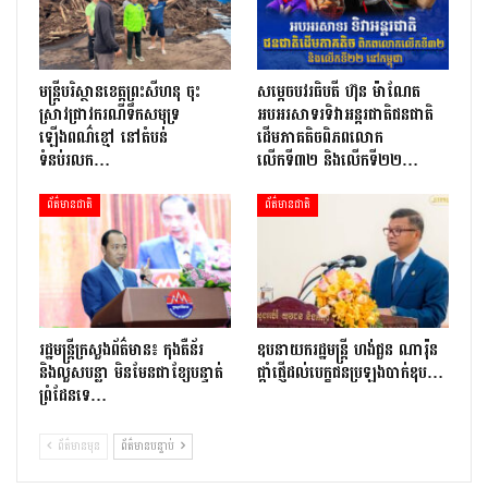
មន្រ្តីបរិស្ថានខេត្តព្រះសីហនុ ចុះ
សម្តេចបវរធិបតី ហ៊ុន ម៉ាណែត
ស្រាវជ្រាវករណីទឹកសមុទ្រ
អបអរសាទរទិវាអន្តរជាតិជនជាតិ
ឡើងពណ៌ខ្មៅ នៅតំបន់
ដើមភាគតិចពិភពលោក
ទំនប់រលក…
លើកទី៣២ និងលើកទី២២…
ព័ត៌មានជាតិ
ព័ត៌មានជាតិ
រដ្ឋមន្ត្រីក្រសួងព័ត៌មាន៖ កុងតឺន័រ
ឧបនាយករដ្ឋមន្ត្រី ហង់ជួន ណារ៉ុន
និងលួសបន្លា មិនមែនជាខ្សែបន្ទាត់
ផ្តាំផ្ញើដល់បេក្ខជនប្រឡងបាក់ឌុប…
ព្រំដែនទេ…
ព័ត៌មានមុន
ព័ត៌មានបន្ទាប់