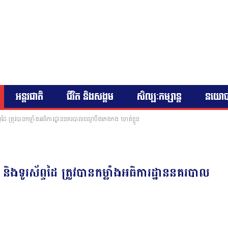
អន្តរជាតិ
ជីវិត និងសង្គម
សិល្បៈកម្សាន្ត
នយោ
ព្ទដៃ ត្រូវបានកម្លាំងអធិការដ្ឋាននគរបាលខណ្ឌបឹងកេងកង ឃាត់ខ្លួន
និងទូរស័ព្ទដៃ ត្រូវបានកម្លាំងអធិការដ្ឋាននគរបាល