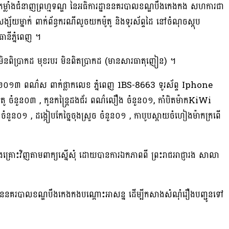
ម្លាំងជំនាញព្រហ្មទណ្ឌ នៃអធិការដ្ឋាននគរបាលខណ្ឌបឹងកេងកង សហការជា
ង្ស័យម្នាក់ ពាក់ព័ន្ធករណីលួចយកម៉ូតូ និងទូរស័ព្ទដៃ នៅចំណុចស្ដុប
ជធានីភ្នំពេញ ។
ៅមិនពិប្រាកដ មុខរបរ មិនពិតប្រាកដ (មានសារធាតុញៀន) ។
នាំ ២០១៣ ពណ៌ស ពាក់ផ្លាកលេខ ភ្នំពេញ 1BS-8663 ទូរស័ព្ទ Iphone
 ចំនួន០៣ , កូនកន្ដ្រៃដងជ័រ ពណ៌លឿង ចំនួន០១, កាំបិតម៉ាកKiWi
ី ចំនួន០១ , ដង្កៀបកែច្នៃចុងស្រួច ចំនួន០១ , កាបូបស្ពាយចំហៀងម៉ាកក្រពេី
ជនរងគ្រោះវិញតាមពាក្យស្នេីសុំ ដោយបានការឯកភាពពី ព្រះរាជអាជ្ញារង សាលា
ិការដ្ឋាននគរបាលខណ្ឌបឹងកេងកងបណ្ដោះអាសន្ន ដើម្បីកសាងសំណុំរឿងបញ្ជូនទៅ