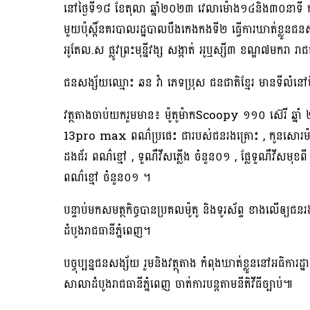
នៅថ្ងៃទី១៨ ខែតុលា ឆ្នាំ២០២៣ វេលាម៉ោង១៤និង៣០នាទី ក
មួយប៉ុស្ដិ៍នគរបាលរដ្ឋបាលបឹងកេងកងទី២ ធ្វេីការឃាត់ខ្លួនជនស
អូតែល.ស ផ្លូវព្រះមុន្នីវង្ស សង្កាត់ អូឬស្សី៣ ខណ្ឌ៧មករា រា
ជនសង្ស័យឈ្មោះ ឆន វ៉ា ភេទប្រុស ជនជាតិខ្មែរ មានទីលំន
វត្ថតាងចាប់យករួមមាន៖ ម៉ូតូម៉ាកScoopy ១១០ ស៊េរី ឆ្
13pro max ពណ៌ប្រផេះ ជារបស់ជនរងគ្រោះ , កូនសោរម៉តូ
ដងជ័រ ពណ៌ខ្មៅ , ទួណឺវីសភ្លេីង ចំនួន០១ , ផ្លែទួណឺវីសមុខព
ពណ៌ខ្មៅ ចំនួន០១ ។
បន្ទាប់មកសមត្ថកិច្ចបានប្រគលម៉ូតូ និងទូរស័ព្ទ ខាងលើឲ្យ
ដំបូងរាជធានីភ្នំពេញ។
បច្ចុប្បន្នជនសង្ស័យ រួមនិងវត្ថុតាង កំពុងឃាត់ខ្លួននៅអធ
សាលាដំបូងរាជធានីភ្នំពេញ ចាត់ការបន្តតាមនីតិវីធីច្បាប់៕