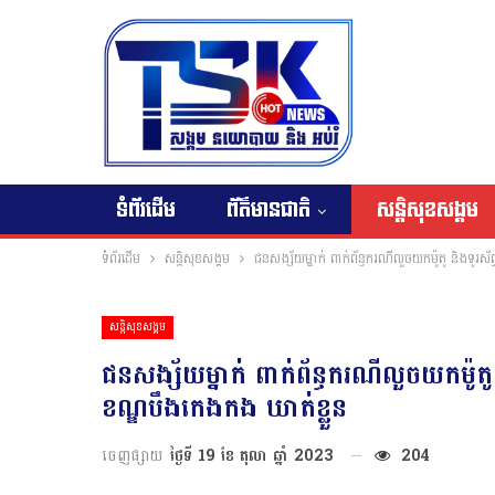
ទំព័រដើម
ព័ត៌មានជាតិ
សន្តិសុខសង្គម
ទំព័រដើម
សន្តិសុខសង្គម
ជនសង្ស័យម្នាក់ ពាក់ព័ន្ធករណីលួចយកម៉ូតូ និងទូរស័
សន្តិសុខសង្គម
ជនសង្ស័យម្នាក់ ពាក់ព័ន្ធករណីលួចយកម៉ូតូ 
ខណ្ឌបឹងកេងកង ឃាត់ខ្លួន
ចេញផ្សាយ
ថ្ងៃទី 19 ខែ តុលា ឆ្នាំ 2023
204