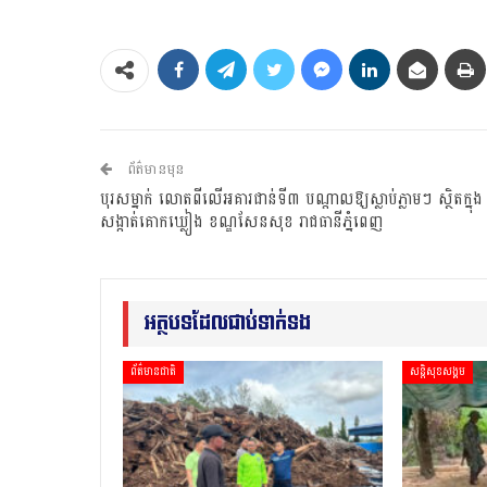
ព័ត៌មានមុន
បុរសម្នាក់ លោតពីលើអគារជាន់ទី៣ បណ្ដាលឱ្យស្លាប់ភ្លាមៗ ស្ថិតក្នុង
សង្កាត់គោកឃ្លៀង ខណ្ឌសែនសុខ រាជធានីភ្នំពេញ
អត្ថបទដែលជាប់ទាក់ទង
ព័ត៌មានជាតិ
សន្តិសុខសង្គម