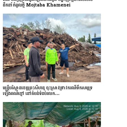
ដឹកនាំកំពូលថ្មី Mojtaba Khamenei
មន្រ្តីបរិស្ថានខេត្តព្រះសីហនុ ចុះស្រាវជ្រាវករណីទឹកសមុទ្រ
ឡើងពណ៌ខ្មៅ នៅតំបន់ទំនប់រលក…