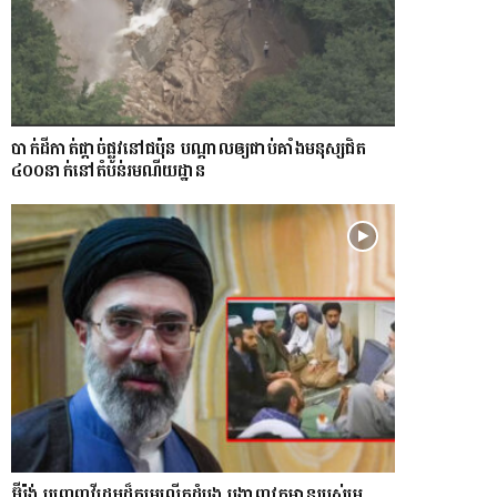
​បាក់​ដី​កាត់ផ្តាច់ផ្លូវ​​នៅជប៉ុន បណ្តាល​ឲ្យ​ជាប់​គាំង​​​មនុស្ស​ជិត​
៤០០នាក់​នៅតំបន់រមណីយដ្ឋាន​
អ៊ីរ៉ង់ បញ្ចេញវីដេអូដ៏កម្រលើក​ដំបូង បង្ហាញ​វត្តមាន​​​របស់​​មេ