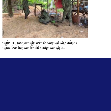
មន្ត្រីជំនាញបរិស្ថានបង្រ្កាបទីតាំងសិប្បកម្មកែច្នៃឈើខុស
ច្បាប់៤ទីតាំងស្ថិតនៅតំបន់ដែនជម្រកសត្វព្រៃ…