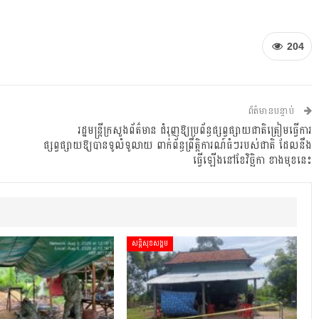
204
ព័ត៌មានបន្ទាប់
រដ្ឋមន្ត្រីក្រសួងព័ត៌មាន ជំរុញឱ្យប្រព័ន្ធផ្សព្វផ្សាយជាតិត្រៀមធ្វើការ
ផ្សព្វផ្សាយឱ្យបានទូលំទូលាយ ពាក់ព័ន្ធព្រឹត្តិការណ៍ធំៗរបស់ជាតិ ដែលនឹង
ធ្វើឡើងនៅខែវិច្ឆិកា ខាងមុខនេះ
សន្តិសុខសង្គម