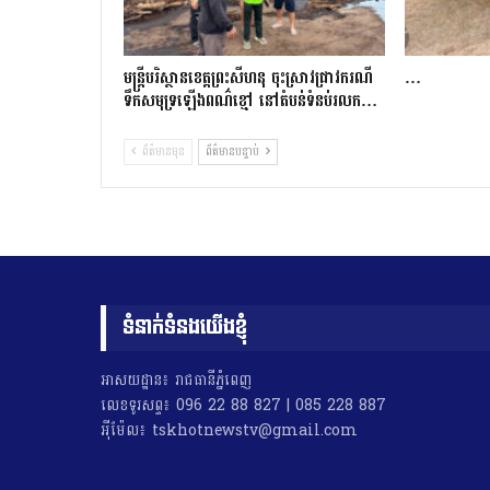
មន្រ្តីបរិស្ថានខេត្តព្រះសីហនុ ចុះស្រាវជ្រាវករណី
…
ទឹកសមុទ្រឡើងពណ៌ខ្មៅ នៅតំបន់ទំនប់រលក…
ព័ត៌មានមុន
ព័ត៌មានបន្ទាប់
ទំនាក់ទំនងយើងខ្ញុំ
អាសយដ្ឋាន៖ រាជធានីភ្នំពេញ
លេខទូរសព្ទ៖ 096 22 88 827 | 085 228 887
អុីម៉ែល៖ tskhotnewstv@gmail.com