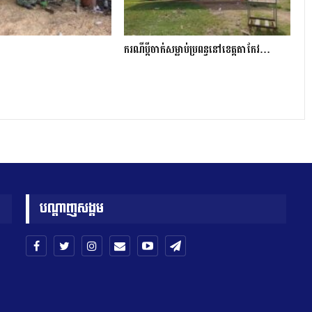
ករណីប្ដីចាក់សម្លាប់ប្រពន្ធនៅខេត្តតាកែវ…
បណ្តាញសង្គម