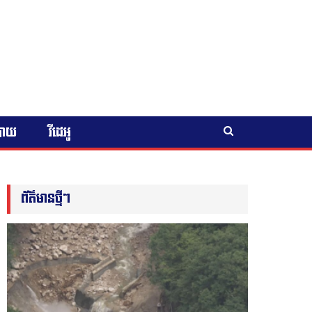
បាយ
វីដេអូ
ព័ត៌មានថ្មីៗ