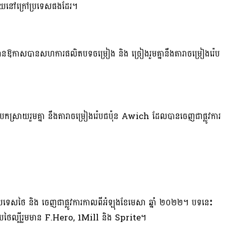
សាយនៅក្រៅប្រទេសផងដែរ។
មានឱកាសបានសហការផលិតបទចម្រៀង និង ច្រៀងរួមគ្នានឹងតារាចម្រៀងរ៉េប
បកស្រាយរួមគ្នា នឹងតារាចម្រៀងរ៉េបជប៉ុន Awich ដែលបានចេញជាផ្លូវការ
េសថៃ និង ចេញជាផ្លូវការកាលពីអំឡុងខែមេសា ឆ្នាំ ២០២២។ បទនេះ
៉េបថៃល្បីរួមមាន F.Hero, 1Mill និង Sprite។