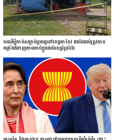
ករណីប្ដីចាក់សម្លាប់ប្រពន្ធនៅខេត្តតាកែវ ជនដៃដល់ត្រូវបាន
កម្លាំងជំនាញតាមចាប់ខ្លួនដល់ខេត្តព្រៃវែង
អាមេរិក និងអាស៊ាន ទាមទារឱ្យ​របបយោធាមីយ៉ាន់ម៉ា​ ដោះ​