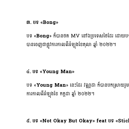
៣. បទ «Bong»
បទ «
Bong
» ក៏បានថត MV នៅឯប្រទេសថៃដែរ ដោយបទនេះ
បានចេញជាផ្លូវការកាលពីអំឡុងខែតុលា ឆ្នាំ ២០២២។
៤. បទ «Young Man»
បទ «
Young Man
» នេះដែរ វណ្ណដា ក៏បានបកស្រាយរួ
ការកាលពីអំឡុងខែ កក្កដា ឆ្នាំ ២០២២។
៥. បទ «Not Okay But Okay» feat បទ «Stic