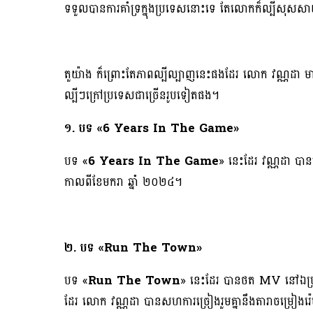
ទទួលបានការគាំទ្រក្នុងប្រទេសនោះទេ តែលោកក៏ល្បីសុស
តួយ៉ាង ក៏ព្រោះតែភាពល្បីល្បាញនេះផងដែរ លោក វណ្ណដា 
ល្បីៗក្រៅប្រទេសជាច្រើនរូបទៀតផង។
១. បទ «6 Years In The Game»
បទ «
6 Years In The Game
» នេះដែរ វណ្ណដា បាន
កាលពីខែមករា ឆ្នាំ ២០២៤។
២. បទ «Run The Town»
បទ «
Run The Town
» នេះដែរ បានថត MV នៅឯប្រទ
ដែរ លោក វណ្ណដា បានសហការច្រៀងរួមគ្នានឹងតារាចម្រៀងរ