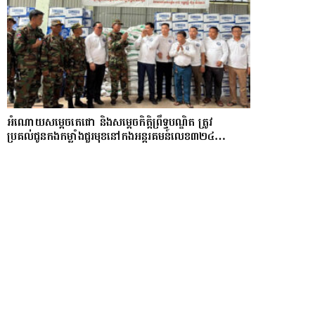
អំណោយសម្តេចតេជោ និងសម្តេចកិត្តិព្រឹទ្ធបណ្ឌិត ត្រូវ
ប្រគល់ជូនកងកម្លាំងជួរមុខនៅកងអន្តរគមន៍លេខ៣២៤…