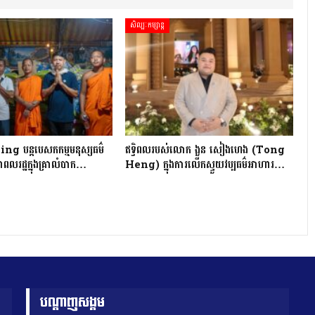
សិល្បៈកម្សាន្ត
 បន្តបេសកកម្មមនុស្សធម៌
ឥទ្ធិពលរបស់លោក ងួន សៀងហេង (Tong
ពលរដ្ឋក្នុងគ្រាលំបាក…
Heng) ក្នុងការលើកស្ទួយវប្បធម៌អាហារ…
បណ្តាញសង្គម