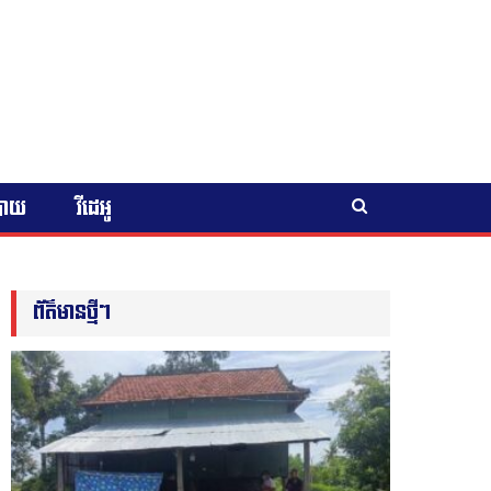
បាយ
វីដេអូ
ព័ត៌មានថ្មីៗ