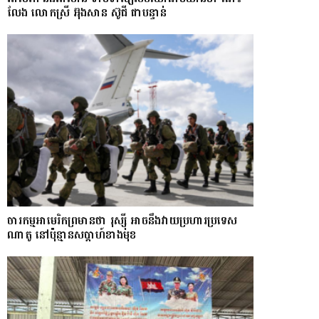
លែង​ លោកស្រី អ៊ុងសាន ស៊ូជី ជា​បន្ទាន់
ចារកម្ម​អាមេរិក​ព្រមាន​ថា​ រុស្ស៊ី​ អាចនឹងវាយប្រហារប្រទេស​​
ណា​តូ ​នៅ​ប៉ុន្មាន​សប្តាហ៍​​ខាង​មុខ​​