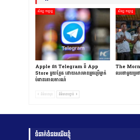
សិល្បៈកម្សាន្ត
សិល្បៈកម្សាន្ត
Apple ដក Telegram ពី App
The Morning
Store មួយភ្លែត ដោយសារមានអ្នកប្រើម្នាក់
ឈរជាមួយប្រជា
បំពានគោលការណ៍
ព័ត៌មានមុន
ព័ត៌មានបន្ទាប់
ទំនាក់ទំនងយើងខ្ញុំ