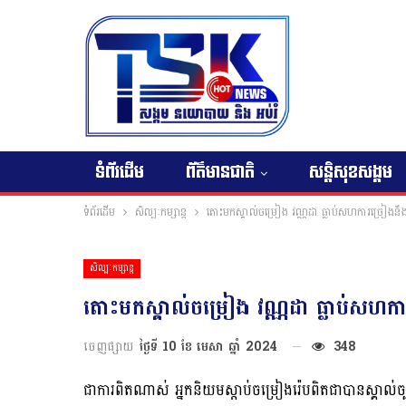
ទំព័រដើម
ព័ត៌មានជាតិ
សន្តិសុខសង្គម
ទំព័រដើម
សិល្បៈកម្សាន្ត
តោះមកស្គាល់ចម្រៀង វណ្ណដា ធ្លាប់សហការច្រៀងនឹ
សិល្បៈកម្សាន្ត
តោះមកស្គាល់ចម្រៀង វណ្ណដា ធ្លាប់សហកា
ចេញផ្សាយ
ថ្ងៃទី 10 ខែ មេសា ឆ្នាំ 2024
348
ជាការពិតណាស់ អ្នកនិយមស្តាប់ចម្រៀងរ៉េបពិតជាបានស្គាល់ច្