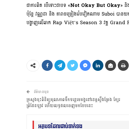
ជាការពិត បើទោះជាបទ «
Not Okay But Okay
» និ
ប៉ុន្តែ វណ្ណដា និង តារាចម្រៀងរ៉េបវៀតណាម Suboi បានយកបទ
បង្ហាញលើឆាក Rap Việt’s Season 3 វគ្គ Grand Fin
ព័ត៌មានមុន
ក្រសួងចុះពិនិត្យគុណភាពទឹកទន្លេមេគង្គនៅខេត្តស្ទឹងត្រែង ក្បែរ
ព្រំដែនឡាវ ហើយលទ្ធផលចេញមកបែបនេះ
អត្ថបទដែលជាប់ទាក់ទង