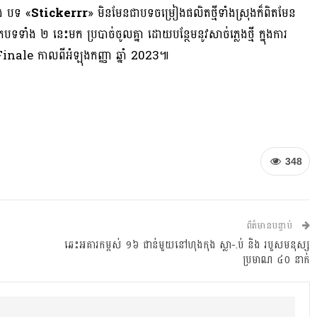
ង បទ «
Stickerrr
» មិនមែនជាបទចម្រៀងផលិតថ្មីទាំងស្រុងក៏ពិតមែន
ទាំង ២ នេះមក ប្របាច់ចូលគ្នា ដោយបន្ថែមនូវសាច់ភ្លេងថ្មី ក្នុងការ
ale កាលពីអំឡុងកញ្ញា ឆ្នាំ 2023៕
348
ព័ត៌មានបន្ទាប់
ឆេះអគារកម្ពស់ ១៦ ជាន់មួយនៅហុងកុង ស្លា-.ប់ និង របួសមនុស្ស
ប្រមាណ ៤០ នាក់