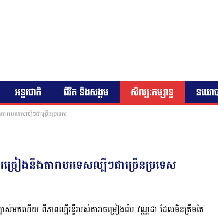
អន្តរជាតិ
ជីវិត និងសង្គម
សិល្បៈកម្សាន្ត
នយោ
ងតារាបរទេសល្បីៗជាច្រើនប្រទេស
រច្រៀងនឹងតារាបរទេសល្បីៗជាច្រើនប្រទេស
បាស់មកហើយ ពីភាពល្បីរន្ទឺរបស់តារាចម្រៀងរ៉េប វណ្ណដា ដែលមិនត្រឹមតែ