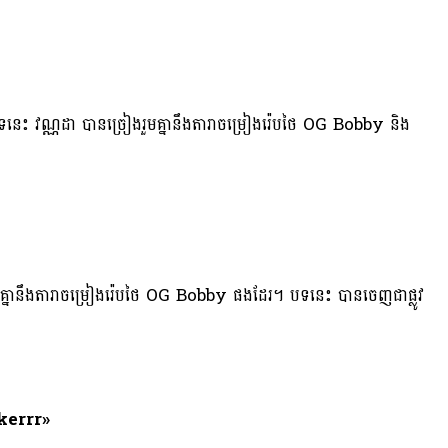
 វណ្ណដា បានច្រៀងរួមគ្នានឹងតារាចម្រៀងរ៉េបថៃ OG Bobby និង
មគ្នានឹងតារាចម្រៀងរ៉េបថៃ OG Bobby ផងដែរ។ បទនេះ បានចេញជាផ្លូវ
kerrr»