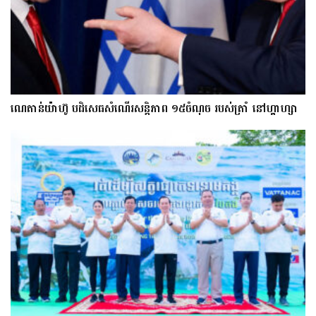
ណេតាន់យ៉ាហ៊ូ បដិសេធសំណើរសន្តិភាព ១៥ចំណុច របស់ត្រាំ នៅហ្គាហ្សា