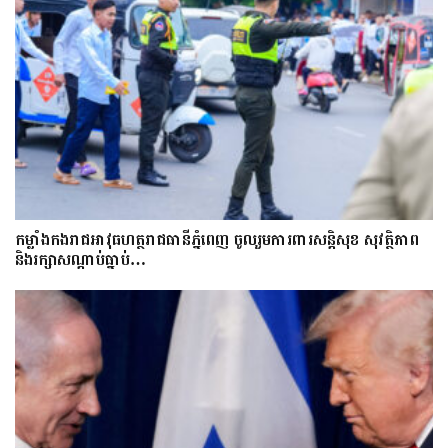
កម្លាំងកងរាជអាវុធហត្ថរាជធានីភ្នំពេញ ចូលរួមការពារសន្តិសុខ សុវត្ថិភាព
និងរក្សាសណ្តាប់ធ្នាប់…