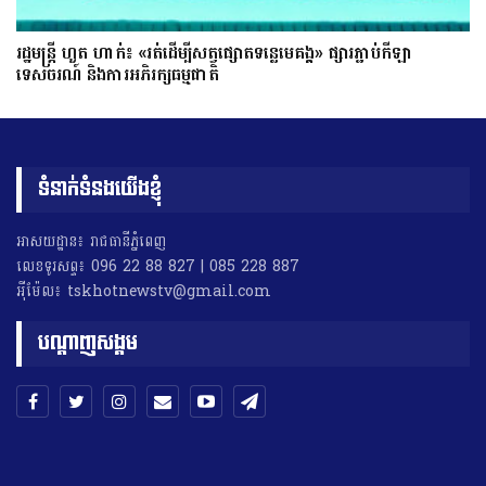
រដ្ឋមន្ត្រី ហួត ហាក់៖ «រត់ដើម្បីសត្វផ្សោតទន្លេមេគង្គ» ផ្សារភ្ជាប់កីឡា
ទេសចរណ៍ និងការអភិរក្សធម្មជាតិ
ទំនាក់ទំនងយើងខ្ញុំ
អាសយដ្ឋាន៖ រាជធានីភ្នំពេញ
លេខទូរសព្ទ៖ 096 22 88 827 | 085 228 887
អុីម៉ែល៖ tskhotnewstv@gmail.com
បណ្តាញសង្គម