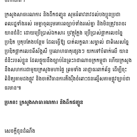
ថវិកាជាតិ។
ក្រសួងសាធារណការ និងដឹកជញ្ជូន សូមអំពាវនាវដល់បងប្អូនប្រជា
ពលរដ្ឋទាំងអស់ មេត្តាចូលរួមគោរពច្បាប់ទាំងអស់គ្នា និងមិនត្រូវចរាចរ
យានជំនិះ ដោយប្រើប្រាស់ឯកសារ ឬវត្ថុក្លែង ប្រើប្រាស់ផ្លាកលេខច្នៃ
ប្រឌិត ឬតុបតែងបន្ថែម ដែលធ្វើឱ្យ បាត់លក្ខណៈសម្គាល់ ជាពិសេសច្នៃ
ប្រឌិតផ្លាកលេខពីស័ង្កសី ឬលោហធាតុផ្សេងៗ យកទៅបំពាក់លើ យាន
ជំនិះរបស់ខ្លួន ដែលផ្ទុយនឹងច្បាប់នៃព្រះរាជាណាចក្រកម្ពុជា ហើយក្រសួង
នឹងសហការជាមួយក្រសួងមហាផ្ទៃ ព្រមទាំង អាជ្ញាធរពាក់ព័ន្ធ ដើម្បីចុះ
ពិនិត្យតាមដងផ្លូវ និងចាត់វិធានការតឹងរ៉ឹងចំពោះជនល្មើសតាមផ្លូវច្បាប់ជា
ធរមាន៕
ប្រភព៖ ក្រសួងសាធារណការ និងដឹកជញ្ជូន
សេចក្តីជូនដំណឹង