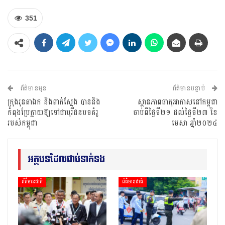
351
ព័ត៌មានមុន
ព័ត៌មានបន្ទាប់
ក្រុងរុនតាឯក និងពាក់ស្នែង បាននិង
ស្ថានភាពធាតុអាកាសនៅកម្ពុជា
កំពុងប្រែក្លាយឱ្យទៅជាបុរីជនបទគំរូ
ចាប់ពីថ្ងៃទី២១ ដល់ថ្ងៃទី២៣ ខែ
របស់កម្ពុជា
មេសា ឆ្នាំ២០២៤
អត្ថបទដែលជាប់ទាក់ទង
ព័ត៌មានជាតិ
ព័ត៌មានជាតិ