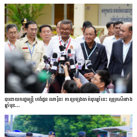
ឧបនាយករដ្ឋមន្ត្រី ហង់ជួន ណារ៉ុន៖ ការប្រឡងបាក់ឌុបឆ្នាំនេះ ល្អប្រសើរជាង
ឆ្នាំមុន…