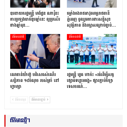
ឧបនាយករដ្ឋមន្ត្រី ហង់ជួន ណារ៉ុន៖
កម្លាំងកងរាជអាវុធហត្ថរាជធានី
ការប្រឡងបាក់ឌុបឆ្នាំនេះ ល្អប្រសើរ
ភ្នំពេញ ចូលរួមការពារសន្តិសុខ
ជាងឆ្នាំមុន…
សុវត្ថិភាព និងរក្សាសណ្តាប់ធ្នាប់…
ព័ត៌មានជាតិ
ព័ត៌មានជាតិ
ណេតាន់យ៉ាហ៊ូ បដិសេធសំណើរ
រដ្ឋមន្ត្រី ហួត ហាក់៖ «រត់ដើម្បីសត្វ
សន្តិភាព ១៥ចំណុច របស់ត្រាំ នៅ
ផ្សោតទន្លេមេគង្គ» ផ្សារភ្ជាប់កីឡា
ហ្គាហ្សា
ទេសចរណ៍…
ព័ត៌មានមុន
ព័ត៌មានបន្ទាប់
ព័ត៌មានថ្មីៗ