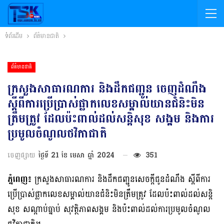
ទំព័រដើម
ព័ត៌មានជាតិ
ព័ត៌មានជាតិ
ក្រសួងសាធារណការ និងដឹកជញ្ជូន ចេញ​ដំណឹង
ស្តីពីការប្រើប្រាស់ផ្លាកលេខសម្គាល់យានជំនិះមិន
ត្រឹមត្រូវ ដែលប៉ះពាល់ដល់សន្តិសុខ សង្គម និងការ
ប្រមូលចំណូលថវិកាជាតិ
ចេញផ្សាយ
ថ្ងៃទី 21 ខែ មេសា ឆ្នាំ 2024
351
ភ្នំពេញ៖
ក្រសួងសាធារណការ និងដឹកជញ្ជូនសេចក្តីជូនដំណឹង ស្តីពីការ
ប្រើប្រាស់ផ្លាកលេខសម្គាល់យានជំនិះមិនត្រឹមត្រូវ ដែលប៉ះពាល់ដល់សន្តិ
សុខ សណ្តាប់ធ្នាប់ សុវត្ថិភាពសង្គម និងប៉ះពាល់ដល់ការប្រមូលចំណូល