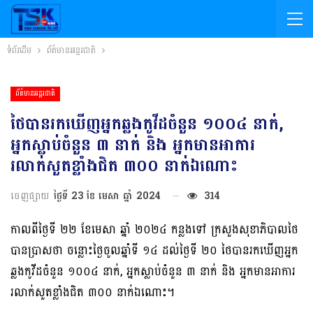
ទំព័រដើម
ព័ត៌មានអន្តរជាតិ
ព័ត៌មានអន្តរជាតិ
ថៃបានរកឃើញអ្នកឆ្លងកូវីដចំនួន ១០០៤ នាក់,
អ្នកស្លាប់ចំនួន ៣ នាក់ និង អ្នកមានអាការ
រលាក់សួតខ្លាំងជិត ៣០០ នាក់ឯណោះ
ចេញផ្សាយ
ថ្ងៃទី 23 ខែ មេសា ឆ្នាំ 2024
314
កាលពីថ្ងៃទី ២២ ខែមេសា ឆ្នាំ ២០២៤ កន្លងទៅ ក្រសួងសុខាភិបាលថៃ
បានប្រាសថា ចន្លោះថ្ងៃចូលឆ្នាំទី ១៤ ដល់ថ្ងៃទី ២០ ថៃបានរកឃើញអ្នក
ឆ្លងកូវីដចំនួន ១០០៤ នាក់, អ្នកស្លាប់ចំនួន ៣ នាក់ និង អ្នកមានអាការ
រលាក់សួតខ្លាំងជិត ៣០០ នាក់ឯណោះ។