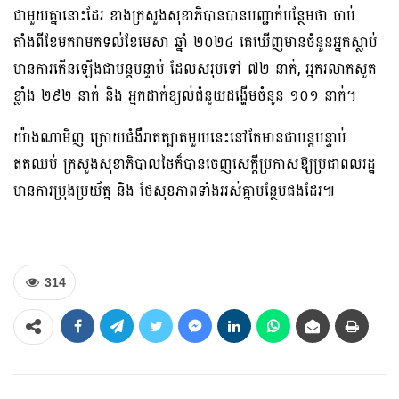
ជាមួយគ្នានោះដែរ ខាងក្រសួងសុខាភិបានបានបញ្ជាក់បន្ថែមថា ចាប់
តាំងពីខែមករាមកទល់ខែមេសា ឆ្នាំ ២០២៤ គេឃើញមានចំនួនអ្នកស្លាប់
មានការកើនឡើងជាបន្តបន្ទាប់ ដែលសរុបទៅ ៧២ នាក់, អ្នករលាកសួត
ខ្លាំង ២៩២ នាក់ និង អ្នកដាក់ខ្យល់ជំនួយដង្ហើមចំនូន ១០១ នាក់។
យ៉ាងណាមិញ ក្រោយជំងឺរាតត្បាតមួយនេះនៅតែមានជាបន្តបន្ទាប់
ឥតឈប់ ក្រសួងសុខាភិបាលថៃក៏បានចេញសេក្តីប្រកាសឱ្យប្រជាពលរដ្ឋ
មានការប្រុងប្រយ័ត្ន និង ថែសុខភាពទាំងអស់គ្នាបន្ថែមផងដែរ៕
314