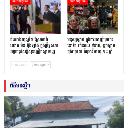
ព័ត៌មានអន្តរជាតិ
ព័ត៌មានអន្តរជាតិ
តំណាងរាស្ត្រថៃ ស្រែកតវ៉ា
មនុស្សស្លាប់ ក្នុងការបាញ់ប្រហារ
លោក មីន អ៊ុងឡាំង ក្នុងព្រឹទ្ធសភា
នៅថៃ កើនដល់ ៩នាក់, អ្នកស្លាប់
រហូតត្រូវសន្តិសុខក្រៀកស្មាចេញ
ចុងក្រោយ គឺកុមារីអាយុ ១២ឆ្នាំ
ព័ត៌មានមុន
ព័ត៌មានបន្ទាប់
ព័ត៌មានថ្មីៗ