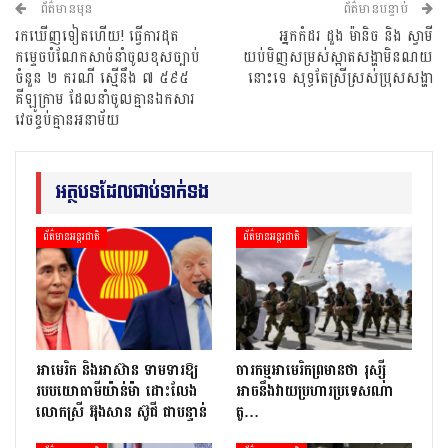
ព័ត៌មានមុន
ព័ត៌មានបន្ទាប់
រកឃើញទៀតហើយ! ធ្វើការដុត
អ្នកកំដរ ដួង ម៉ានិច និង ស្វាមី
កម្ទេចបំណែកសាច់នាំចូលខុសច្បាប់
យប់មិញសម្រស់ស្អាតសង្ហាមិនណយ
ចំនួន ២ ករណី ស្មើនឹង ៧ ៥៩៥
នោះទេ សុទ្ធតែស្រីស្រស់ប្រុសសង្ហា
គីឡូក្រាម ដែលនាំចូលគ្មានឯកសារ
វេចខ្ចប់គ្មានអនាម័យ
អត្ថបទដែលជាប់ទាក់ទង
ព័ត៌មានអន្តរជាតិ
ព័ត៌មានអន្តរជាតិ
អាមេរិក និងអាស៊ាន ទាមទារឱ្យ​
ចារកម្ម​អាមេរិក​ព្រមាន​ថា​ រុស្ស៊ី​
របបយោធាមីយ៉ាន់ម៉ា​ ដោះ​លែង​
អាចនឹងវាយប្រហារប្រទេស​​ណា​
លោកស្រី អ៊ុងសាន ស៊ូជី ជា​បន្ទាន់
តូ…