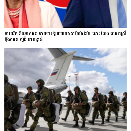
អាមេរិក និងអាស៊ាន ទាមទារឱ្យ​របបយោធាមីយ៉ាន់ម៉ា​ ដោះ​លែង​ លោកស្រី
អ៊ុងសាន ស៊ូជី ជា​បន្ទាន់