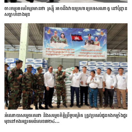
ចារកម្ម​អាមេរិក​ព្រមាន​ថា​ រុស្ស៊ី​ អាចនឹងវាយប្រហារប្រទេស​​ណា​តូ ​នៅ​ប៉ុន្មាន​
សប្តាហ៍​​ខាង​មុខ​​
អំណោយសម្តេចតេជោ និងសម្តេចកិត្តិព្រឹទ្ធបណ្ឌិត ត្រូវប្រគល់ជូនកងកម្លាំងជួរ
មុខនៅកងអន្តរគមន៍លេខ៣២៤…