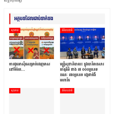
សន្លប់(វីដេអូ)
អត្ថបទដែលជាប់ទាក់ទង
សុខភាព
ព័ត៌មានជាតិ
ការដុតអាស៊ីតសម្រាប់ដេញមាស
មន្ត្រីសុខាភិបាល៖ ក្នុងបារីមានសារ
នៅទីចំហ…
ធាតុគីមី ជាង ៧ ០០០ប្រភេទ
ខណៈ ៧០ប្រភេទ បង្កជាជំងឺ
មហារីក
សុខភាព
ព័ត៌មានជាតិ