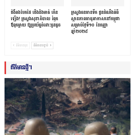
ជំងឺពងបែកដៃ ជើងនិងមាត់ កើន
ក្រសួងធនធានទឹក ជូនដំណឹងអំពី
ឡើង! ក្រសួងសុខាភិបាល រំឭក
ស្ថានភាពធាតុអាកាសនៅកម្ពុជា
ឪពុកម្តាយ ឱ្យប្រយ័ត្នចំពោះកូនតូច
សម្រាប់ថ្ងៃទី១០ ខែកញ្ញា
ឆ្នាំ២០២៥
ព័ត៌មានមុន
ព័ត៌មានបន្ទាប់
ព័ត៌មានថ្មីៗ