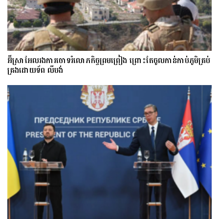
អ៊ីស្រាអែលរង​ការ​ចោទ​​រំលោភកិច្ចព្រមព្រៀង ព្រោះតែ​​ចូល​កាន់​កាប់​ភូមិគ្រប់
គ្រងដោយទ័ព លីបង់