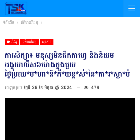
ទំព័រដើម
ព័ត៌មានវីដេអូ
វីដេអូ
ព័ត៌មានវីដេអូ
សុខភាព
ការសិក្សា៖ មនុស្សមិនផឹកកាហ្វេ និងនិយម
អង្គុយលើស៦ម៉ោងក្នុងមួយ
ថ្ងៃប្រឈ*ម*ហា*និ*ភ័*យខ្ព*ស់*នៃ*កា*រ*ស្លា*ប់
ចេញផ្សាយ
ថ្ងៃទី 28 ខែ មិថុនា ឆ្នាំ 2024
479