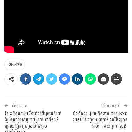
479
ព័ត៌មានមុន
ព័ត៌មានបន្ទាប់
និមន្តបិណ្ឌបាតជើងផ្ទាល់ដីក្រោមកំដៅ
ដំណឹងល្អ! ក្រុមហ៊ុនខ្នាតយក្ស BYD
ថ្ងៃ គុណម្ចាស់មួយអង្គនៅពោធិ៍សាត់
របស់ចិន គ្រោងបណ្តាក់ទុនវិនិយោគ
ក្រោយឱ្យពររួចស្រាប់តែដួល
ផលិត រថយន្តនៅកម្ពុជា