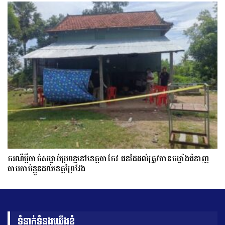
ករណីប្ដីចាក់សម្លាប់ប្រពន្ធនៅខេត្តតាកែវ ជនដៃដល់ត្រូវបានកម្លាំងជំនាញ
តាមចាប់ខ្លួនដល់ខេត្តព្រៃវែង
ទំនាក់ទំនងយើងខ្ញុំ