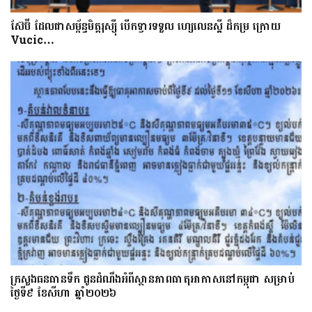
ស៊ែប៊ី​ ដែល​ជា​សម្ព័ន្ធមិត្តរុស្ស៊ី បើក​ទ្វារទទួល​ ហ្សេលេនស្គី​​ ដ៏​កម្រ ក្រោយ
Vucic…
ក្រសួងធនធានទឹក ជូនដំណឹងអំពីស្ថានភាពធាតុអាកាសនៅកម្ពុជា សម្រាប់
ថ្ងៃទី៩ ខែសីហា ឆ្នាំ២០២៦