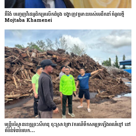
អ៊ីរ៉ង់ បញ្ចេញវីដេអូដ៏កម្រលើក​ដំបូង បង្ហាញ​វត្តមាន​​​របស់​​មេដឹកនាំកំពូលថ្មី
Mojtaba Khamenei
មន្រ្តីបរិស្ថានខេត្តព្រះសីហនុ ចុះស្រាវជ្រាវករណីទឹកសមុទ្រឡើងពណ៌ខ្មៅ នៅ
តំបន់ទំនប់រលក…