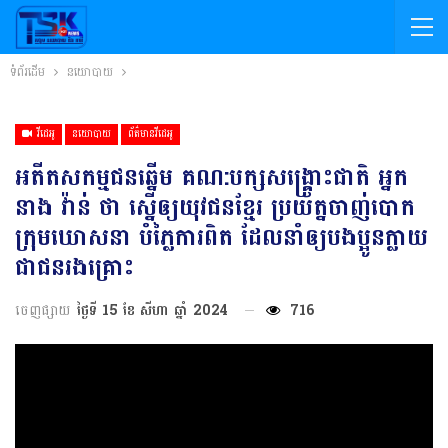
ទំព័រដើម
នយោបាយ
វីដេអូ
នយោបាយ
ព័ត៌មានវីដេអូ
អតីតសកម្មជនឆ្នើម គណ:បក្សសង្រ្គោះជាតិ អ្នក
នាង វ៉ាន់ ថា ស្នើឲ្យយុវជនខ្មែរ ប្រយ័ត្នចាញ់បោក
ក្រុមឃោសនា បំភ្លៃការពិត ដែលនាំឲ្យបងប្អូនក្លាយ
ជាជនរងគ្រោះ
ចេញផ្សាយ
ថ្ងៃទី 15 ខែ សីហា ឆ្នាំ 2024
716