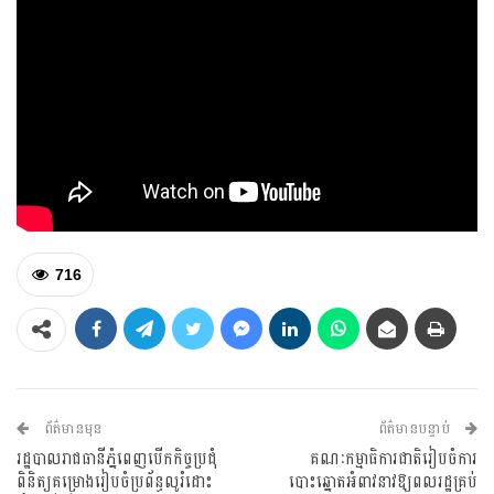
716
ព័ត៌មានមុន
ព័ត៌មានបន្ទាប់
រដ្ឋបាលរាជធានីភ្នំពេញបើកកិច្ចប្រជុំ
គណៈកម្មាធិការជាតិរៀបចំការ
ពិនិត្យគម្រោងរៀបចំប្រព័ន្ធលូរំដោះ
បោះឆ្នោតអំពាវនាវឱ្យពលរដ្ឋគ្រប់