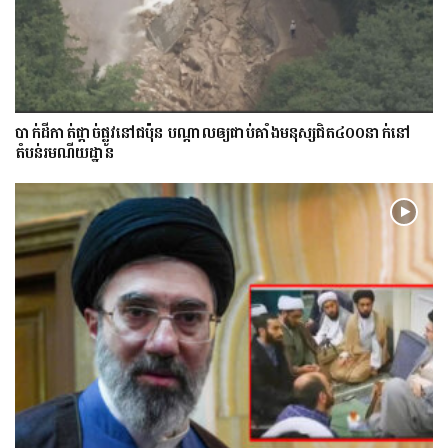
​បាក់​ដី​កាត់ផ្តាច់ផ្លូវ​​នៅជប៉ុន បណ្តាល​ឲ្យ​ជាប់​គាំង​​​មនុស្ស​ជិត​៤០០នាក់​នៅ
តំបន់រមណីយដ្ឋាន​