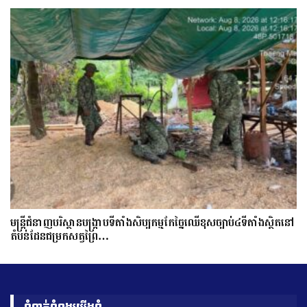
មន្ត្រីជំនាញបរិស្ថានបង្រ្កាបទីតាំងសិប្បកម្មកែច្នៃឈើខុសច្បាប់៤ទីតាំងស្ថិតនៅ
តំបន់ដែនជម្រកសត្វព្រៃ…