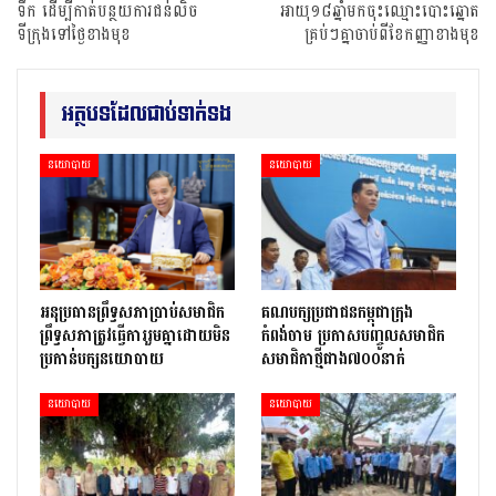
ទឹក ដើម្បីកាត់បន្ថយការជន់លិច
អាយុ១៨ឆ្នាំមកចុះឈ្មោះបោះឆ្នោត
ទីក្រុងទៅថ្ងៃខាងមុខ
គ្រប់ៗគ្នាចាប់ពីខែកញ្ញាខាងមុខ
អត្ថបទដែលជាប់ទាក់ទង
នយោបាយ
នយោបាយ
អនុប្រធានព្រឹទ្ធសភាប្រាប់សមាជិក
គណបក្សប្រជាជនកម្ពុជាក្រុង
ព្រឹទ្ធសភាត្រូវធ្វើការរួមគ្នាដោយមិន
កំពង់ចាម ប្រកាសបញ្ចូលសមាជិក
ប្រកាន់បក្សនយោបាយ
សមាជិកាថ្មីជាង៧០០នាក់
នយោបាយ
នយោបាយ