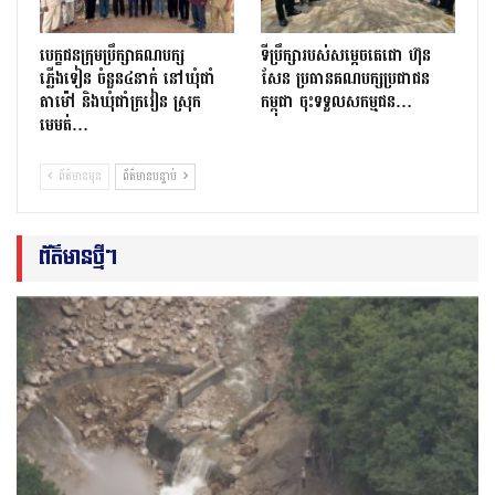
បេក្ខជនក្រុមប្រឹក្សាគណបក្ស
ទីប្រឹក្សារបស់សម្ដេចតេជោ ហ៊ុន
ភ្លើងទៀន ចំនួន៤នាក់ នៅឃុំជាំ
សែន ប្រធានគណបក្សប្រជាជន
តាម៉ៅ និងឃុំជាំក្រវៀន ស្រុក
កម្ពុជា ចុះទទួលសកម្មជន…
មេមត់…
ព័ត៌មានមុន
ព័ត៌មានបន្ទាប់
ព័ត៌មានថ្មីៗ