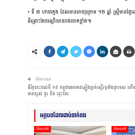
• ទី ៣ ហាមក្មេង ដែលមានអាយុក្រោម ១២ ឆ្នាំ ស្រ្តីមាន
ពីព្រោះតែជណ្ដើរមានរាងចោតខ្លាំង៕
ព័ត៌មានមុន
ពីថ្ងៃនេះដល់ទី ១៩ កម្ពុជាអាចមានភ្លៀងធ្លាក់ស្ទើរទូទាំងប្រទេស ហើ
មានខ្យល់ ផ្ទរ និង រន្ទះដែរ
អត្ថបទដែលជាប់ទាក់ទង
ព័ត៌មានជាតិ
ព័ត៌មានជាតិ