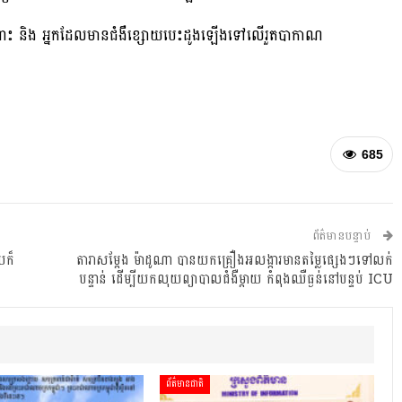
ផ្ទៃពោះ និង អ្នកដែលមានជំងឺខ្សោយបេះដូងឡើងទៅលើរួតបាកាណ
685
ព័ត៌មានបន្ទាប់
យក៏
តារាសម្ដែង ម៉ាដូណា បានយកគ្រឿងអលង្ការមានតម្លៃផ្សេងៗទៅលក់
បន្ទាន់ ដើម្បីយកលុយព្យាបាលជំងឺម្ដាយ កំពុងឈឺធ្ងន់នៅបន្ទប់ ICU
ព័ត៌មានជាតិ