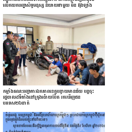
លើកយកបញ្ហាសិទ្ធមនុស្ស និយាយជាមួយ មីន អ៊ុងឡាំង
កម្លាំងគណ:បញ្ជាការឯកភាពខេត្តបន្ទាយមានជ័យ បន្តចុះ
រដ្ឋបាល៥ទីតាំងនៅក្រុងប៉ោយប៉ែត រកឃើញជន
បរទេស២៦នាក់