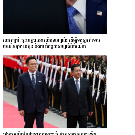
លោក​ត្រាំ ចុះហត្ថលេខាលើបទបញ្ជាពីរ ដើម្បីទប់ស្កាត់ទេស​
ចរណ៍សម្រាលកូន និងកាត់បន្ថយសញ្ជាតិពីកំណើត
អង្គការលើកលែងទោសអន្តរជាតិ ដាក់សម្ពាធឲ្យអានុទីន