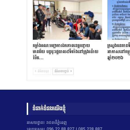
កម្លាំងគណ:បញ្ជាការឯកភាពខេត្តបន្ទាយ
ក្រសួងធនធានទឹ
មានជ័យ បន្តចុះរដ្ឋបាល៥ទីតាំងនៅក្រុងប៉ោយ
អាកាសនៅកម្ពុ
ប៉ែត…
ឆ្នាំ២០២៦
ព័ត៌មានមុន
ព័ត៌មានបន្ទាប់
ទំនាក់ទំនងយើងខ្ញុំ
អាសយដ្ឋាន៖ រាជធានីភ្នំពេញ
លេខទូរសព្ទ៖ 096 22 88 827 | 085 228 887