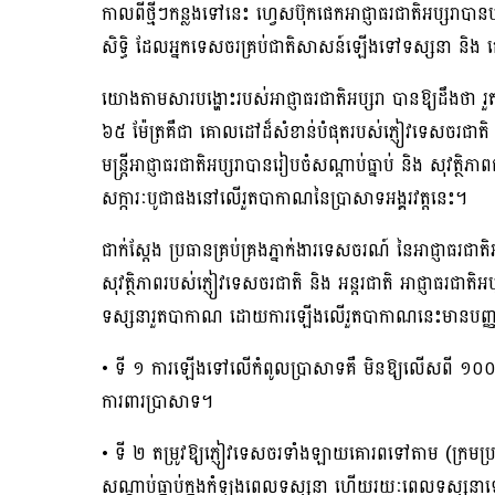
កាលពីថ្មីៗកន្លងទៅនេះ ហ្វេសប៊ុកផេកអាជ្ញាធរជាតិអប្សរាបា
សិទ្ធិ ដែលអ្នកទេសចរគ្រប់ជាតិសាសន៍ឡើងទៅទស្សនា និង 
យោងតាមសារបង្ហោះរបស់អាជ្ញាធរជាតិអប្សរា បានឱ្យដឹងថា 
៦៥ ម៉ែត្រគឺជា គោលដៅដ៏សំខាន់បំផុតរបស់ភ្ញៀវទេសចរជាត
មន្ត្រីអាជ្ញាធរជាតិអប្សរាបានរៀបចំសណ្តាប់ធ្នាប់ និង សុវត
សក្ការៈបូជាផងនៅលើរួតបាកាណនៃប្រាសាទអង្គរវត្តនេះ។
ជាក់ស្ដែង ប្រធានគ្រប់គ្រងភ្នាក់ងារទេសចរណ៍ នៃអាជ្ញាធរជាត
សុវត្ថិភាពរបស់ភ្ញៀវទេសចរជាតិ និង អន្តរជាតិ អាជ្ញាធរជាតិ
ទស្សនារួតបាកាណ ដោយការឡើងលើរួតបាកាណនេះមានបញ្ញត្ត
• ទី ១ ការឡើងទៅលើកំពូលប្រាសាទគឺ មិនឱ្យលើសពី ១០០ នាក់ទ
ការពារប្រាសាទ។
• ទី ២ តម្រូវឱ្យភ្ញៀវទេសចរទាំងឡាយគោរពទៅតាម (ក្រមប្រតិបត្
សណ្តាប់ធ្នាប់ក្នុងកំឡុងពេលទស្សនា ហើយរយៈពេលទស្