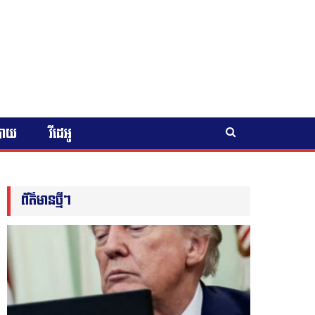
បាយ
វីដេអូ
ព័ត៌មានថ្មីៗ