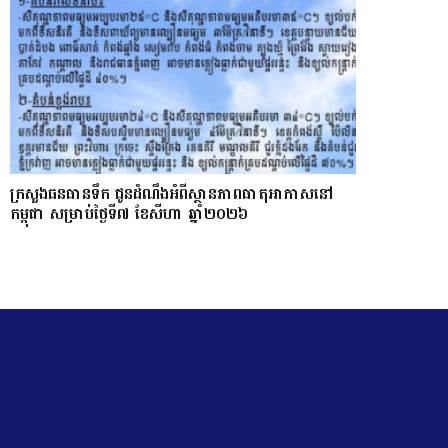
ក្រសួងធនធានទឹក ជូនដំណឹងអំពីស្ថានភាពធាតុអាកាសនៅ
កម្ពុជា សម្រាប់ថ្ងៃទី៧ ខែសីហា ឆ្នាំ២០២៦