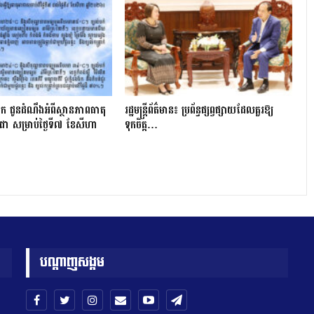
ក ជូនដំណឹងអំពីស្ថានភាពធាតុ
រដ្ឋមន្ត្រីព័ត៌មាន៖ ប្រព័ន្ធផ្សព្វផ្សាយដែលគួរឱ្យ
ជា សម្រាប់ថ្ងៃទី៧ ខែសីហា
ទុកចិត្ត…
បណ្តាញសង្គម