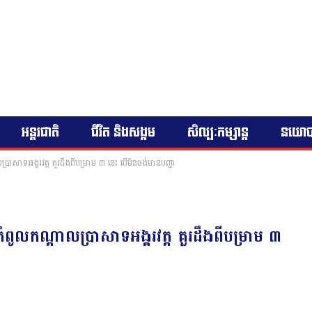
អន្តរជាតិ
ជីវិត និងសង្គម
សិល្បៈកម្សាន្ត
នយោ
សាទអង្គរវត្ត គួរដឹងពីបម្រាម ៣ នេះ បើមិនចង់មានបញ្ហា
លកណ្ដាលប្រាសាទអង្គរវត្ត គួរដឹងពីបម្រាម ៣