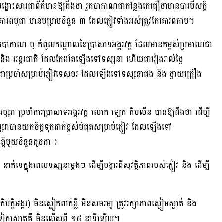
នបង្ហោះសារជាព័ត៌មានឱ្យដឹងថា រួតបាកាណជាកន្លែងគេជឿថាមានបារមីសក្តិ
គោរពបូជា មានបម្រាមចំនួន ៣ ដែលភ្ញៀវទាំងអស់ត្រូវតែគោរពតាម។
រួតបាកាណ ឬ កំពូលកណ្ដាលនៃប្រាសាទអង្គរវត្ត ដែលមានកម្ពស់ប្រមាណជា
ិ និង អន្តរជាតិ ដែលតែងតែឡើងទៅទស្សនា ហើយជារៀងរាល់ថ្ងៃ
្ថិភាពជាប្រចាំសម្រាប់ភ្ញៀវទេសចរ ដែលឡើងទៅទស្សនាផង និង ថ្វាយគ្រឿង
ិអប្សរា ប្រចាំការប្រាសាទអង្គរវត្ត លោក ឡេក គិមលីន បានឱ្យដឹងថា ដើម្បី
អប្សរាបានយកចិត្តទុកដាក់ខ្ពស់បំផុតសម្រាប់ភ្ញៀវ ដែលឡើងទៅ
ិមួយចំនួនដូចជា ៖
េក្នុងពេលទស្សនាម្ដងៗ ដើម្បីបង្ការពីសុវត្ថិភាពរបស់ភ្ញៀវ និង ដើម្បី
តិអង្គរ) មិនស្លៀកពាក់ខ្លី មិនសមរម្យ ត្រូវរក្សាភាពស្ងៀមស្ងាត់ និង
សនាទៀតសោតគឺ មិនលើសពី ១៥ នាទីឡើយ។