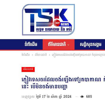
ទំព័រដើម
ព័ត៌មានជាតិ
សន្តិសុខសង្គម
ទំព័រដើម
ព័ត៌មានជាតិ
ភ្ញៀវទេសចរដែលចង់ឡើងទៅរួតបាកាណ កំពូលកណ្ដាលប្រា
ព័ត៌មានជាតិ
ភ្ញៀវទេសចរដែលចង់ឡើងទៅរួតបាកាណ កំពូ
នេះ បើមិនចង់មានបញ្ហា
ចេញផ្សាយ
ថ្ងៃទី 17 ខែ សីហា ឆ្នាំ 2024
685