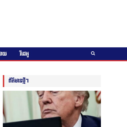
បាយ
វីដេអូ
ព័ត៌មានថ្មីៗ