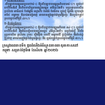
ក្រសួងធនធានទឹក ជូនដំណឹងអំពីស្ថានភាពធាតុអាកាសនៅ
កម្ពុជា សម្រាប់ថ្ងៃទី៧ ខែសីហា ឆ្នាំ២០២៦