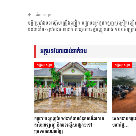
ព័ត៌មានមុន
មន្ទីរប្រឆាំងបទល្មើសគ្រឿងញៀន បង្ក្រាបឧក្រិដ្ឋជនជួញដូរគ្រឿងញៀ
ជនជាតិថៃ-ឡាវសរុប ៣នាក់ រឹបអូសបានថ្នាំញៀនជាង ១០០គីឡូក្រ
អត្ថបទដែលជាប់ទាក់ទង
សន្តិសុខសង្គម
សន្តិសុខសង្គម
កម្ពុជាបណ្ដេញថៃ១៤នាក់ពាក់ព័ន្ធករណីឆបោក
សោកនាដកម្ម​នៅ​ស
តាមអនឡាញ និងបទល្មើសផ្សេងៗទៅ
មហាផ្ទៃ…
ប្រទេសកំណើតវិញ