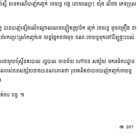
កំពង់ស្ពឺ មានករណីបាញ់កញ្ចក់ រថយន្ត បង្ក ដោយឈ្មោះ យ៉ុង លីថង ភេទប្រុស
ម បានបាញ់ឡេីងលេីបណ្ដាលអោយខ្ទៀតត្រូវចំក ញ្ចក់ រថយន្ត មួយគ្រឿង ជា
អោយបែកប្រេះស្រាំកញ្ចក់រថ យន្តផ្នែកខាងមុខ ខណៈរថយន្តទុកនៅដីឡូផ្ទះរបស់
ជាមួយប៉ុស្តិ៍នគរបាល រដ្ឋបាល មានជ័យ ហៅជន សង្ស័យ មកអធិការដ្ឋាន
រភាពរបស់ជនសង្ស័យខាងបានសារភាពថា រូបគេពិតជាបានបាញ់កញ្ចក់រថយន្ត
។
ាត់ការ បន្ដ ៕
207