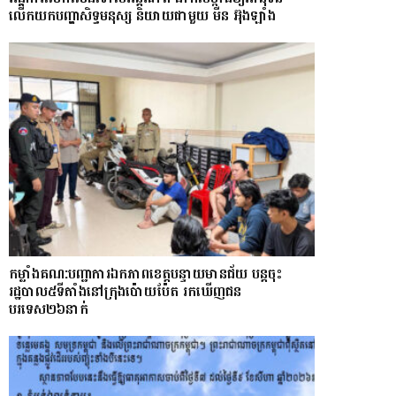
លើកយកបញ្ហាសិទ្ធមនុស្ស និយាយជាមួយ មីន អ៊ុងឡាំង
កម្លាំងគណ:បញ្ជាការឯកភាពខេត្តបន្ទាយមានជ័យ បន្តចុះ
រដ្ឋបាល៥ទីតាំងនៅក្រុងប៉ោយប៉ែត រកឃើញជន
បរទេស២៦នាក់