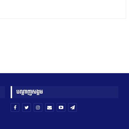
បណ្តាញសង្គម