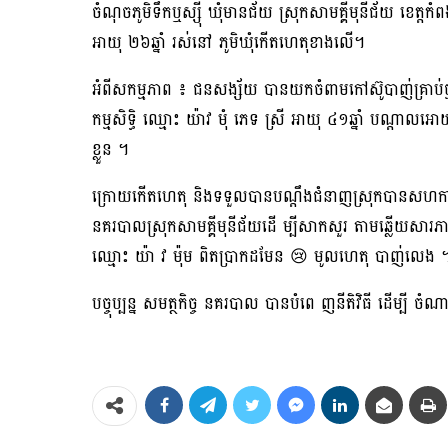
ចំណុចភូមិទឹកឬស្សុី ឃុំមានជ័យ ស្រុកសាមគ្គីមុនីជ័យ ខេត្ត
អាយុ ២៦ឆ្នាំ រស់នៅ ភូមិឃុំកើតហេតុខាងលើ។
អំពីសកម្មភាព ៖ ជនសង្ស័យ បានយកចំពាមកៅស៊ូបាញ់គ្រាប់ថ្
កម្មសិទ្ធិ ឈ្មោះ យ៉ាវ មុំ ភេទ ស្រី អាយុ ៤១ឆ្នាំ បណ្តាល
ខ្លួន ។
ក្រោយកេីតហេតុ និងទទួលបានបណ្ដឹងជំនាញស្រុកបានសហការ
នគរបាលស្រុកសាមគ្គីមុនីជ័យដេី ម្បីសាកសួរ តាមឆ្លើយសា
ឈ្មោះ យ៉ា វ ម៉ុម ពិតប្រាកដមែន 😢 មូលហេតុ បាញ់លេង 
បច្ចុប្បន្ន សមត្ថកិច្ច នគរបាល បានបំពេ ញនីតិវិធី ដេីម្បី ចំណ