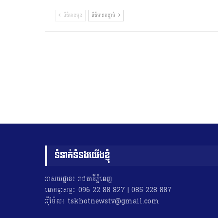
ព័ត៌មានមុន
ព័ត៌មានបន្ទាប់
ទំនាក់ទំនងយើងខ្ញុំ
អាសយដ្ឋាន៖ រាជធានីភ្នំពេញ
លេខទូរសព្ទ៖ 096 22 88 827 | 085 228 887
អុីម៉ែល៖ tskhotnewstv@gmail.com