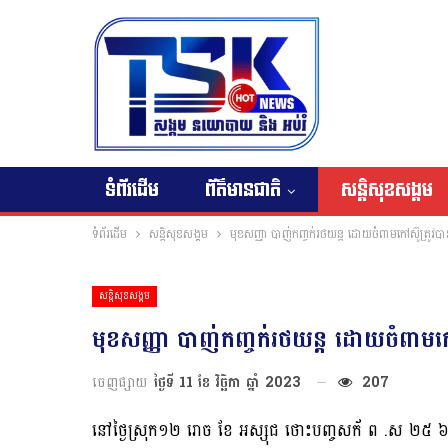
ទំព័រដើម
ព័ត៌មានជាតិ
សន្តិសុខសង្គម
ទំព័រដើម
សន្តិសុខសង្គម
មុខសញ្ញា បាញ់កញ្ចក់រថយន្ដ ដោយចំពាមកៅស៊ូត្រូវបានឃ
សន្តិសុខសង្គម
មុខសញ្ញា បាញ់កញ្ចក់រថយន្ដ ដោយចំពាមកៅស៊
ចេញផ្សាយ
ថ្ងៃទី 11 ខែ វិច្ឆិកា ឆ្នាំ 2023
207
នៅថ្ងៃស្រុក១២ រោច ខែ អស្សុជ ថោះបញ្ចសក័ ព .ស ២៥ ៦៧ ត