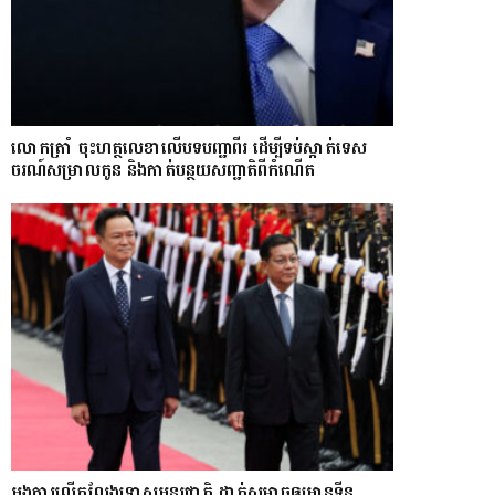
លោក​ត្រាំ ចុះហត្ថលេខាលើបទបញ្ជាពីរ ដើម្បីទប់ស្កាត់ទេស​
ចរណ៍សម្រាលកូន និងកាត់បន្ថយសញ្ជាតិពីកំណើត
អង្គការលើកលែងទោសអន្តរជាតិ ដាក់សម្ពាធឲ្យអានុទីន