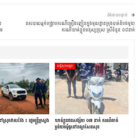
ព័ត៌មានបន្ទាប់
ន
នគរបាលឆ្មក់បង្រ្កាបករណីគ្រឿងញៀនក្នុងមូលដ្ឋានក្រុងបាត់ដំបងមួយ
ាម
ករណីឃាត់ខ្លួនមនុស្សប្រុស ស្រីចំនួន ០៨នាក់
សន្តិសុខសង្គម
្រុក​វាល​វែង ៖ រដ្ឋមន្ត្រី​ក្រសួង
ឃាត់ខ្លួនជនសង្ស័យ ០៣ នាក់ ករណីធាក់
ប្លន់យកម៉ូតូនៅខណ្ឌសែនសុខ