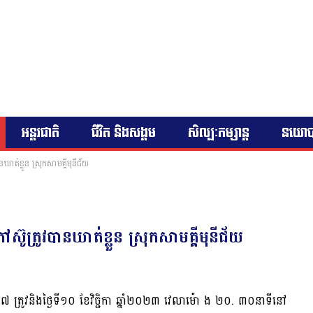
អន្តរជាតិ
ជីវិត និងសង្គម
សិល្បៈកម្សាន្ត
នយោ
ាត់ខ្លួន ស្រុកសាមគ្គីមុនីជ័យ
ូត្រូវបានឃាត់ខ្លួន ស្រុកសាមគ្គីមុនីជ័យ
្រូវនិងថ្ងៃទី១០ ខែវិច្ជិកា ឆ្នាំ២០២៣ វេលាម៉ោ ង ២០. ៣០នាទីនៅ