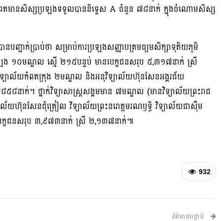
កំពតមានសិស្សប្រឡងទទួលបាននិទ្ទេស A ចំនួន ៧៨នាក់ ក្នុងចំណោមសិស្ស
 បានបញ្ជាក់ប្រាប់ថា សម្រាប់ការប្រឡងសញ្ញាបត្រមធ្យមសិក្សាទុតិយភូមិ
១០មណ្ឌល ស្មើ ២១៥បន្ទប់ មានបេក្ខជនសរុប ៥,៣១៧នាក់ ស្រី
វិទ្យាល័យកំពតក្រុង ២មណ្ឌល និងអនុវិទ្យាល័យហ៊ុនសែនអង្គរជ័យ
៥៨នាក់។ ថ្នាក់វិទ្យាសាស្ត្រសង្គមមាន ៧មណ្ឌល (មានវិទ្យាល័យព្រះរាជ
្យាល័យហ៊ុនសែនជុំគ្រៀល វិទ្យាល័យព្រះនរោត្តមរណឫទ្ធិ វិទ្យាល័យជាស៊ឹម
េក្ខជនសរុប ៣,៩៧៣នាក់ ស្រី ២,១៣៧នាក់៕
932
ព័ត៌មានបន្ទាប់