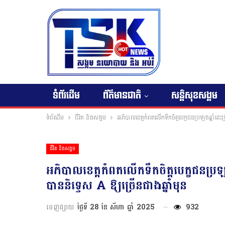
ទំព័រដើម
ព័ត៌មានជាតិ
សន្តិសុខសង្គម
ទំព័រដើម
ជីវិត និងសង្គម
អភិបាលខេត្តកំពតលើកទឹកចិត្តបេក្ខជនប្រឡងឆ្នាំនេះប
ជីវិត និងសង្គម
អភិបាលខេត្តកំពតលើកទឹកចិត្តបេក្ខជនប្រឡង
បាននិទ្ទេស A ឱ្យច្រើនជាងឆ្នាំមុន
ចេញផ្សាយ
ថ្ងៃទី 28 ខែ សីហា ឆ្នាំ 2025
932