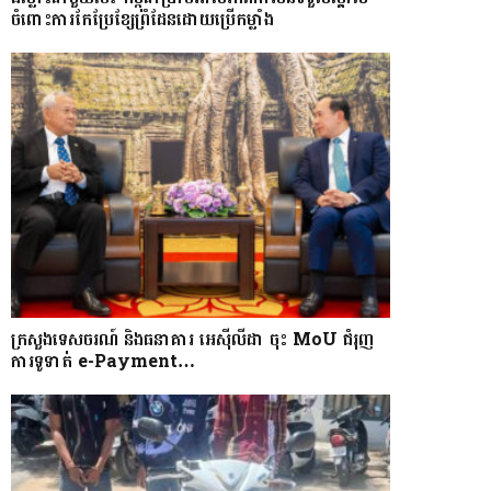
ចំពោះការកែប្រែខ្សែព្រំដែនដោយប្រើកម្លាំង
ក្រសួងទេសចរណ៍ និងធនាគារ អេស៊ីលីដា ចុះ MoU ជំរុញ
ការទូទាត់ e-Payment…