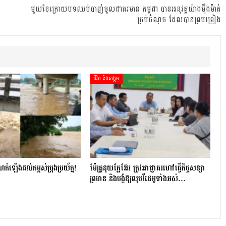
មួយខែក្រោយបទឈប់បាញ់ចូលជាធរមាន កម្ពុជា បានអនុវត្តយ៉ាងម៉ឹងម៉ាត់
គ្រប់ចំណុច ដែលបានព្រមព្រៀង
ជីវិត និងសង្គម
ហក់ឡើងដល់កម្ពស់ប្រុងប្រយ័ត្ន!
ម៉ែគ្រូនុយក្លែអ៊ែរ ត្រូវអាជ្ញាធរហៅធ្វើកិច្ចសន្យា
ព្រមាន និងបង្ខំឱ្យលុបវីដេអូទាំងអស់…