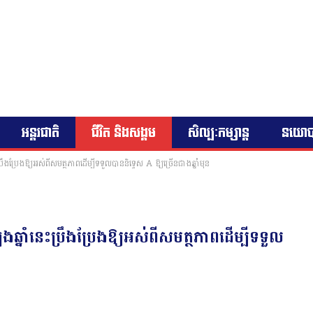
អន្តរជាតិ
ជីវិត និងសង្គម
សិល្បៈកម្សាន្ត
នយោ
្រឹងប្រែងឱ្យអស់ពីសមត្ថភាពដើម្បីទទួលបាននិទ្ទេស A ឱ្យច្រើនជាងឆ្នាំមុន
ឆ្នាំនេះប្រឹងប្រែងឱ្យអស់ពីសមត្ថភាពដើម្បីទទួល