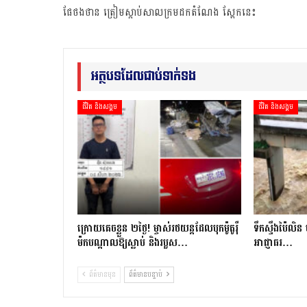
ផែថងថាន ត្រៀមស្តាប់សាលក្រមដកតំណែង ស្អែកនេះ
អត្ថបទដែលជាប់ទាក់ទង
ជីវិត និងសង្គម
ជីវិត និងសង្គម
ក្រោយ​គេចខ្លួន ២​ថ្ងៃ​! ម្ចាស់​រថយន្ត​ដែល​បុក​ម៉ូតូ​រ៉ឺ​
ទឹកស្ទឹងប៉ៃលិន 
ម៉ក​បណ្តាល​ឱ្យ​ស្លាប់ និង​របួស…
អាជ្ញាធរ…
ព័ត៌មានមុន
ព័ត៌មានបន្ទាប់