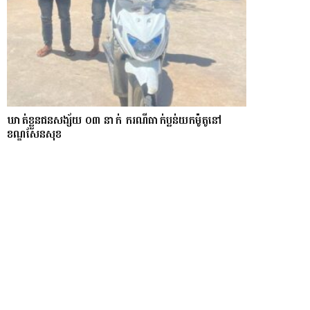
ឃាត់ខ្លួនជនសង្ស័យ ០៣ នាក់ ករណីធាក់ប្លន់យកម៉ូតូនៅ
ខណ្ឌសែនសុខ