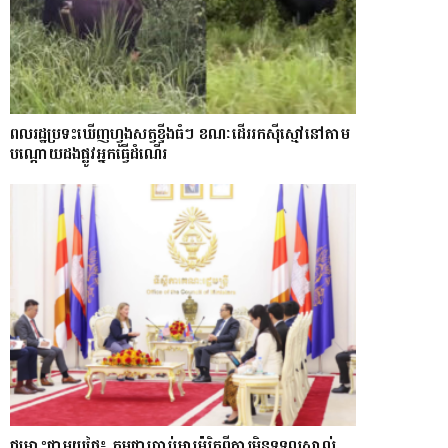
ពលរដ្ឋប្រទះឃេីញហ្វូងសត្វខ្ទីងធំៗ ខណៈ​ដើររកស៊ីស្មៅនៅតាម
បណ្តោយ​ដងផ្លូវអ្នកធ្វើដំណើរ
ជម្លោះជាមួយថៃ៖ កម្ពុជាប្រាប់អាម៉េរិកពីការមិនទទួលស្គាល់