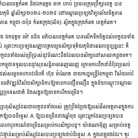
បាលខេត្តកំពត និងឯកឧត្តម តាក ហាប់ ប្រធានក្រុមប្រឹក្សាខេត្ត បាន
តិយភូមិ ឆ្នាំសិក្សា២០២៤-២០២៥ នៅមណ្ឌលប្រឡងវិទ្យាល័យមិត្តភាព
ាព កម្ពុជា-ជប៉ុន កំពតក្រុង(លិច) ស្ថិតក្នុងក្រុងកំពត ខេត្តកំពត។
្រឡង ឯកឧត្តម ម៉ៅ ធនិន អភិបាលខេត្តកំពត បានលើកទឹកចិត្តដល់បេក្ខជនទាំង
 ព្រោះការប្រឡងសញ្ញាបត្រមធ្យមសិក្សាទុតិយភូមិនាពេលបច្ចុប្បន្ននេះ គឺ
្យបេក្ខជនទាំងអស់ប្រើប្រាស់នូវចំណេះដឹងដែលបានសិក្សានៅសាលាកន្លងមក។
យកម្ពុជាទទួលបាននូវសុខសន្តិភាពពេញលេញ ក្រោមការដឹកនាំដ៏ប៉ិនប្រសប់
ល់សម្តេចមហាបវរធិបតី ហ៊ុន ម៉ាណែត នាយករដ្ឋមន្ត្រីនៃកម្ពុជា វិស័យអប់រំ
បានអភិវឌ្ឍន៍វិស័យសិក្សាធិការឱ្យមានការជឿនលឿន ក្នុងន័យបណ្តុះបណ្តាល
្ឍប្រទេសជាតិ និងសង្គមឱ្យមានការរីកចម្រើន។
ានុសិស្សដែលជាបេក្ខជនទាំងអស់ ត្រូវប្រឹងប្រែងឱ្យអស់ពីសមត្ថភាពក្នុងការ
យកឱ្យបាននិទ្ទេស A ឱ្យបានច្រើនជាងឆ្នាំមុន ព្រោះអ្នកដែលប្រឡងបាន
 និងអាហារូបករណ៍ជាច្រើនសម្រាប់ការសិក្សាបន្ត។ យ៉ាងណាម៉ិញ សម្រាប់ខេត្ត
នូវរង្វាន់សម្រាប់សិស្សដែលបានប្រឡងជាប់និទ្ទេស A ក្នុងខេត្តផងដែរ។ គួរ