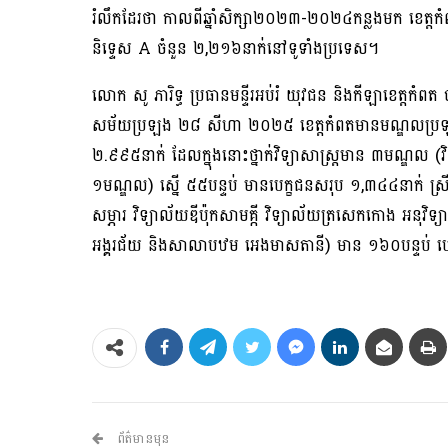
រំលឹកដែរថា កាលពីឆ្នាំសិក្សា២០២៣-២០២៤កន្លងមក ខេត្ត
និទ្ទេស A ចំនួន ២,២១៦នាក់នៅទូទាំងប្រទេស។
លោក សូ ភារិទ្ធ ប្រធានមន្ទីរអប់រំ យុវជន និងកីឡាខេត្តកំពត
សម័យប្រឡង ២៨ សីហា ២០២៥ ខេត្តកំពតមានមណ្ឌលប្រឡង 
២.៩៩៥នាក់ ដែលក្នុងនោះថ្នាក់វិទ្យាសាស្ត្រមាន ៣មណ្ឌល (
១មណ្ឌល) ស្នើ ៥៥បន្ទប់ មានបេក្ខជនសរុប ១,៣៤៤នាក់ ស្រី៨
សម្ភារ វិទ្យាល័យឌីប៉ុកសាមគ្កី វិទ្យាល័យត្រសេកកោង អនុវិទ
អង្គរជ័យ និងសាលាបឋម អេងមាសតានី) មាន ១៦០បន្ទប់ ប
ព័ត៌មានមុន