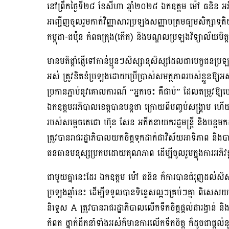
នៅព្រឹកថ្ងៃទី២៨ ខែសីហា ឆ្នាំ២០២៥ ឯកឧត្តម ម៉ៅ ធនិន អភិ
អញ្ជើញចូលរួមកាត់វិញ្ញាសារប្រឡងសញ្ញាបត្រមធ្យមសិក្សាទុ
កម្ពុជា-ជប៉ុន កំពតក្រុង(កើត) និងមណ្ឌលប្រឡងវិទ្យាល័យមិត្តភ
មានមតិផ្តាំផ្ញើទៅកាន់ប្អូនៗសិស្សានុសិស្សដែលជាបេក្ខជនប
អស់ ត្រូវខិតខំប្រឡងដោយប្រើប្រាស់សមត្ថភាពរបស់ខ្លួនឱ្យអស់
ប្រកានភ្ជាប់នូវគោលការណ៍ “អ្នកចេះ គឺជាប់” ដែលតម្រូវឱ
ឯកឧត្តមអភិបាលខេត្តបានបន្តថា ក្រោយពីបញ្ចប់សង្គ្រាម ហើ
របស់សម្តេចតេជោ ហ៊ុន សែន អតីតនាយករដ្ឋមន្ត្រី និងបន្តមកដ
ត្រូវបានរាជរដ្ឋាភិបាលយកចិត្តទុកដាក់ជាវិស័យអាទិភាព និង
ធនធានមនុស្សប្រកបដោយគុណភាព ដើម្បីចូលរួមក្នុងការអភិវឌ
ជាមួយគ្នានេះដែរ ឯកឧត្តម ម៉ៅ ធនិន ក៏ការបានជំរុញដល់សិស្ស
ប្រឡងឆ្នាំនេះ ដើម្បីទទួលបានទិន្ទេសល្អៗគ្រប់ៗគ្នា ពិសេស
និទ្ទេស A ត្រូវបានរាជរដ្ឋាភិបាលលើកទឹកចិត្តផ្តល់ជារង្វាន់
កំពត ថ្នាក់ដឹកនាំទាំងអស់ក៏មានការលើកទឹកចិត្ត ក៏ដូចជាផ្តល់