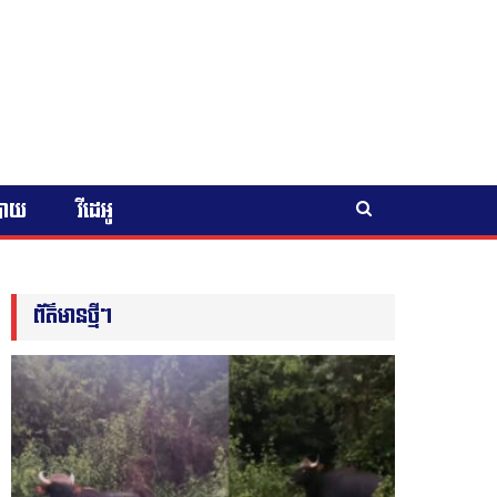
បាយ
វីដេអូ
ព័ត៌មានថ្មីៗ